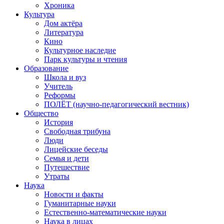
Хроника
Культура
Дом актёра
Литература
Кино
Культурное наследие
Парк культуры и чтения
Образование
Школа и вуз
Учитель
Реформы
ПОЛЁТ (научно-педагогический вестник)
Общество
История
Свободная трибуна
Люди
Лицейские беседы
Семья и дети
Путешествие
Утраты
Наука
Новости и факты
Гуманитарные науки
Естественно-математические науки
Наука в лицах