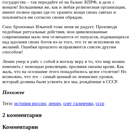
государства – так передайте её на баланс КПРФ, и дело с
концом! Большевики же, как и любая религиозная организация,
имеют полное право где-то хранить мощи своих святых и
поклоняться им согласно своим обрядам.
Снос бронзовых Ильичей тоже меня не радует. Производя
подобные ритуальные действия, мои цивилизованные
современники мало чем отличаются от папуасов, издевающихся
над идолами своих богов из-за того, что те не исполнили их
желаний. Ошибки прошлого исправляются совсем другим
способом!
Ленин умер и унёс с собой в могилу веру в то, что мир можно
изменить с помощью революции, проливая океаны крови. Как
жаль, что на осознание этого понадобилось целое столетие! Но
возможно, что это – самый ценный из ленинских уроков,
который должны были усвоить все мы, рождённые в СССР.
Похожее
Теги:
история россии
,
ленин
,
олег гальченко
,
ссср
2 комментария
Комментарии