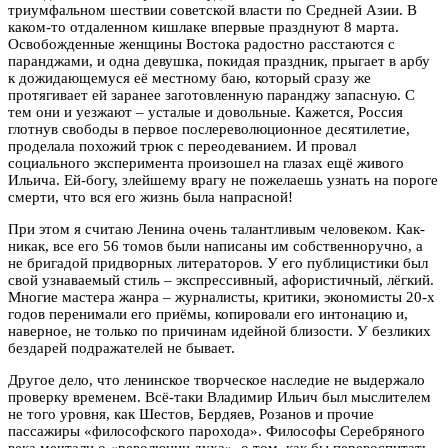
триумфальном шествии советской власти по Средней Азии. В
каком-то отдаленном кишлаке впервые празднуют 8 марта.
Освобожденные женщины Востока радостно расстаются с
паранджами, и одна девушка, покидая праздник, прыгает в арбу
к дожидающемуся её местному баю, который сразу же
протягивает ей заранее заготовленную паранджу запасную. С
тем они и уезжают – усталые и довольные. Кажется, Россия
глотнув свободы в первое послереволюционное десятилетие,
проделала похожий трюк с переодеванием. И провал
социального эксперимента произошел на глазах ещё живого
Ильича. Ей-богу, злейшему врагу не пожелаешь узнать на пороге
смерти, что вся его жизнь была напрасной!
При этом я считаю Ленина очень талантливым человеком. Как-
никак, все его 56 томов были написаны им собственноручно, а
не бригадой придворных литераторов. У его публицистики был
свой узнаваемый стиль – экспрессивный, афористичный, лёгкий.
Многие мастера жанра – журналисты, критики, экономисты 20-х
годов перенимали его приёмы, копировали его интонацию и,
наверное, не только по причинам идейной близости. У безликих
бездарей подражателей не бывает.
Другое дело, что ленинское творческое наследие не выдержало
проверку временем. Всё-таки Владимир Ильич был мыслителем
не того уровня, как Шестов, Бердяев, Розанов и прочие
пассажиры «философского парохода». Философы Серебряного
века мечтали о «революции духа», о том, как бы перевоспитать