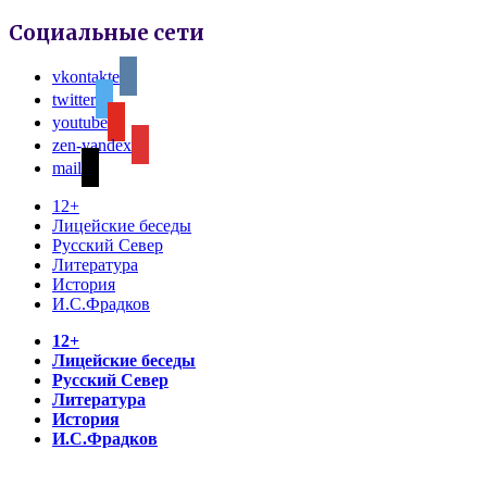
Социальные сети
vkontakte
twitter
youtube
zen-yandex
mail
12+
Лицейские беседы
Русский Север
Литература
История
И.С.Фрадков
12+
Лицейские беседы
Русский Север
Литература
История
И.С.Фрадков