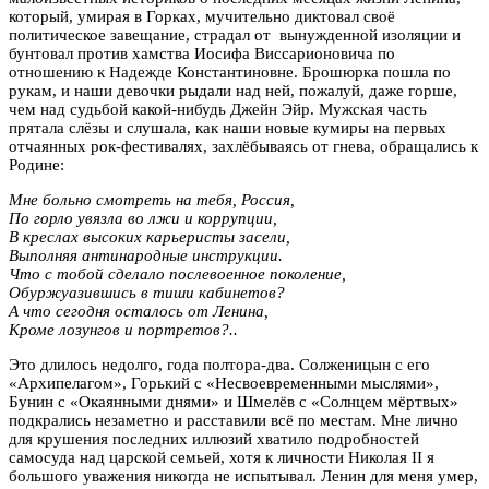
который, умирая в Горках, мучительно диктовал своё
политическое завещание, страдал от вынужденной изоляции и
бунтовал против хамства Иосифа Виссарионовича по
отношению к Надежде Константиновне. Брошюрка пошла по
рукам, и наши девочки рыдали над ней, пожалуй, даже горше,
чем над судьбой какой-нибудь Джейн Эйр. Мужская часть
прятала слёзы и слушала, как наши новые кумиры на первых
отчаянных рок-фестивалях, захлёбываясь от гнева, обращались к
Родине:
Мне больно смотреть на тебя, Россия,
По горло увязла во лжи и коррупции,
В креслах высоких карьеристы засели,
Выполняя антинародные инструкции.
Что с тобой сделало послевоенное поколение,
Обуржуазившись в тиши кабинетов?
А что сегодня осталось от Ленина,
Кроме лозунгов и портретов?..
Это длилось недолго, года полтора-два. Солженицын с его
«Архипелагом», Горький с «Несвоевременными мыслями»,
Бунин с «Окаянными днями» и Шмелёв с «Солнцем мёртвых»
подкрались незаметно и расставили всё по местам. Мне лично
для крушения последних иллюзий хватило подробностей
самосуда над царской семьей, хотя к личности Николая II я
большого уважения никогда не испытывал. Ленин для меня умер,