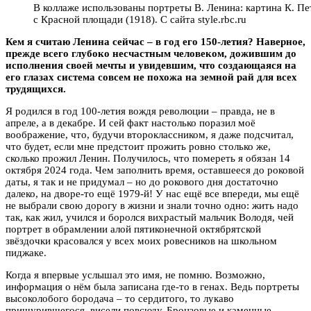
В коллаже использованы портреты В. Ленина: картина К. Пе
с Красной площади (1918). С сайта style.rbc.ru
Кем я считаю Ленина сейчас – в год его 150-летия? Наверное,
прежде всего глубоко несчастным человеком, дожившим до
исполнения своей мечты и увидевшим, что создающаяся на
его глазах система совсем не похожа на земной рай для всех
трудящихся.
Я родился в год 100-летия вождя революции – правда, не в
апреле, а в декабре. И сей факт настолько поразил моё
воображение, что, будучи второклассником, я даже подсчитал,
что будет, если мне предстоит прожить ровно столько же,
сколько прожил Ленин. Получилось, что помереть я обязан 14
октября 2024 года. Чем заполнить время, оставшееся до роковой
даты, я так и не придумал – но до рокового дня достаточно
далеко, на дворе-то ещё 1979-й! У нас ещё все впереди, мы ещё
не выбрали свою дорогу в жизни и знали точно одно: жить надо
так, как жил, учился и боролся вихрастый мальчик Володя, чей
портрет в обрамлении алой пятиконечной октябрятской
звёздочки красовался у всех моих ровесников на школьном
пиджаке.
Когда я впервые услышал это имя, не помню. Возможно,
информация о нём была записана где-то в генах. Ведь портреты
высоколобого бородача – то сердитого, то лукаво
прищурившегося, висели повсюду. Бронзовые и каменные