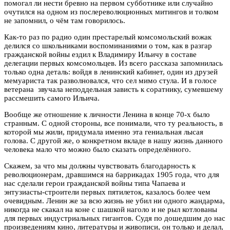
помогал ли нести бревно на первом субботнике или случайно
очутился на одном из послереволюционных митингов и толком
не запомнил, о чём там говорилось.
Как-то раз по радио один престарелый комсомольский вожак
делился со школьниками воспоминаниями о том, как в разгар
гражданской войны ездил к Владимиру Ильичу в составе
делегации первых комсомольцев. Из всего рассказа запомнилась
только одна деталь: войдя в ленинский кабинет, один из друзей
мемуариста так разволновался, что сел мимо стула. И в голосе
ветерана звучала неподдельная зависть к соратнику, сумевшему
рассмешить самого Ильича.
Вообще же отношение к личности Ленина в конце 70-х было
странным. С одной стороны, все понимали, что ту реальность, в
которой мы жили, придумала именно эта гениальная лысая
голова. С другой же, о конкретном вкладе в нашу жизнь данного
человека мало что можно было сказать определённого.
Скажем, за что мы должны чувствовать благодарность к
революционерам, дравшимся на баррикадах 1905 года, что для
нас сделали герои гражданской войны типа Чапаева и
энтузиасты-строители первых пятилеток, казалось более чем
очевидным. Ленин же за всю жизнь не убил ни одного жандарма,
никогда не скакал на коне с шашкой наголо и не рыл котлованы
для первых индустриальных гигантов. Судя по дошедшим до нас
произведениям кино, литературы и живописи, он только и делал,