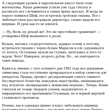
А следующим уроком в параллельном классе была тоже
математика. Наши девчонки успели уже туда сбегать и
расписать все случившееся в самых ярких красках. И когда на
пороге появился Шеф, его встретила гробовая тишина. Все с
любопытством рассматривали директора, словно видели его
впервые. И урок как-то не клеился.
— Ну, Коля, ну, решай же! Это же простейшее уравнение! —
уговаривал Шеф вызванного к доске.
Колька, пытаясь сосредоточиться, задирал голову к потолку,
встречался глазами с черно-белым Марксом и еле сдерживался
от хохота. Остальные ерзали на стульях, шептались и чего-то
ждали. Чего? Наверное, второго дубля. Но…не повторяется
такое никогда.
Кажется, именно с того осеннего дня 1982 года вся державная
символика стала постепенно превращаться в набор сюжетов для
анекдотов. Правда, процесс десакрализации самого главного
бессмертного божества замедлила перестройка, начинавшаяся
под лозунгом «возвращения к ленинским нормам». Теперь Ленин
считался не только творцом учения, недопонятого и
извращённого его преемником Сталиным, но и первой жертвой
сталинского произвола.
Помню, как я однажды принес в класс небольшую книжицу
малоизвестных историков о последних месяцах жизни Ленина,