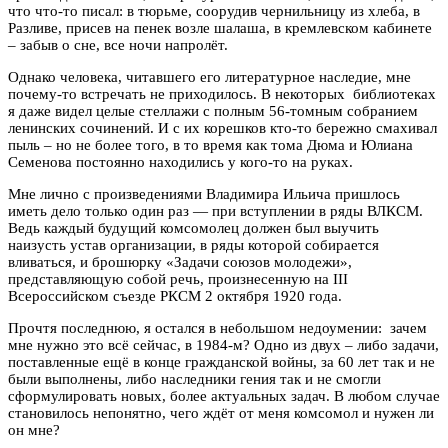
что что-то писал: в тюрьме, соорудив чернильницу из хлеба, в
Разливе, присев на пенек возле шалаша, в кремлевском кабинете
– забыв о сне, все ночи напролёт.
Однако человека, читавшего его литературное наследие, мне
почему-то встречать не приходилось.
В некоторых библиотеках
я даже видел целые стеллажи с полным 56-томным собранием
ленинских сочинений. И с их корешков кто-то бережно смахивал
пыль – но не более того, в то время как тома Дюма и Юлиана
Семенова постоянно находились у кого-то на руках.
Мне лично с произведениями Владимира Ильича пришлось
иметь дело только один раз — при вступлении в ряды ВЛКСМ.
Ведь каждый будущий комсомолец должен был выучить
наизусть устав организации, в ряды которой собирается
вливаться, и брошюрку «Задачи союзов молодежи»,
представляющую собой речь, произнесенную на III
Всероссийском съезде РКСМ 2 октября 1920 года.
Прочтя последнюю, я остался в небольшом недоумении: зачем
мне нужно это всё сейчас, в 1984-м? Одно из двух – либо задачи,
поставленные ещё в конце гражданской войны, за 60 лет так и не
были выполнены, либо наследники гения так и не смогли
сформулировать новых, более актуальных задач. В любом случае
становилось непонятно, чего ждёт от меня комсомол и нужен ли
он мне?