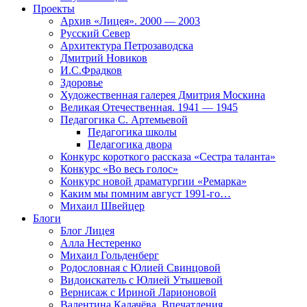
Проекты
Архив «Лицея». 2000 — 2003
Русский Север
Архитектура Петрозаводска
Дмитрий Новиков
И.С.Фрадков
Здоровье
Художественная галерея Дмитрия Москина
Великая Отечественная. 1941 — 1945
Педагогика С. Артемьевой
Педагогика школы
Педагогика двора
Конкурс короткого рассказа «Сестра таланта»
Конкурс «Во весь голос»
Конкурс новой драматургии «Ремарка»
Каким мы помним август 1991-го…
Михаил Швейцер
Блоги
Блог Лицея
Алла Нестеренко
Михаил Гольденберг
Родословная с Юлией Свинцовой
Видоискатель с Юлией Утышевой
Вернисаж с Ириной Ларионовой
Валентина Калачёва. Впечатления