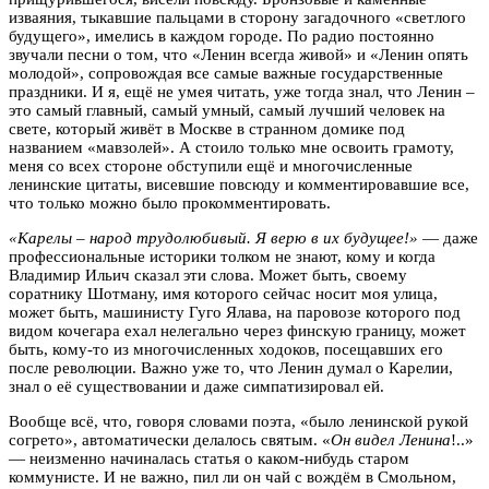
изваяния, тыкавшие пальцами в сторону загадочного «светлого
будущего», имелись в каждом городе. По радио постоянно
звучали песни о том, что «Ленин всегда живой» и «Ленин опять
молодой», сопровождая все самые важные государственные
праздники. И я, ещё не умея читать, уже тогда знал, что Ленин –
это самый главный, самый умный, самый лучший человек на
свете, который живёт в Москве в странном домике под
названием «мавзолей». А стоило только мне освоить грамоту,
меня со всех стороне обступили ещё и многочисленные
ленинские цитаты, висевшие повсюду и комментировавшие все,
что только можно было прокомментировать.
«Карелы – народ трудолюбивый. Я верю в их будущее!»
— даже
профессиональные историки толком не знают, кому и когда
Владимир Ильич сказал эти слова. Может быть, своему
соратнику Шотману, имя которого сейчас носит моя улица,
может быть, машинисту Гуго Ялава, на паровозе которого под
видом кочегара ехал нелегально через финскую границу, может
быть, кому-то из многочисленных ходоков, посещавших его
после революции. Важно уже то, что Ленин думал о Карелии,
знал о её существовании и даже симпатизировал ей.
Вообще всё, что, говоря словами поэта, «было ленинской рукой
согрето», автоматически делалось святым. «
Он видел Ленина
!..»
— неизменно начиналась статья о каком-нибудь старом
коммунисте. И не важно, пил ли он чай с вождём в Смольном,