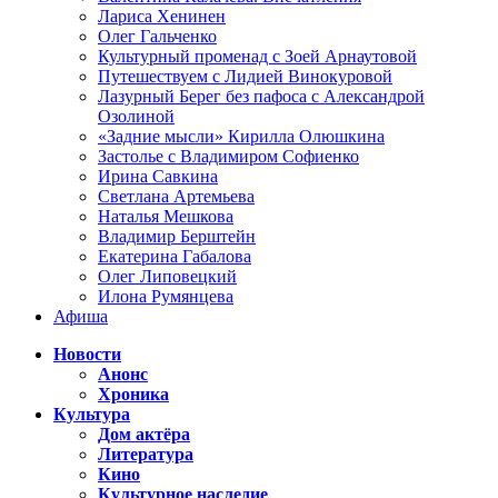
Лариса Хенинен
Олег Гальченко
Культурный променад с Зоей Арнаутовой
Путешествуем с Лидией Винокуровой
Лазурный Берег без пафоса с Александрой
Озолиной
«Задние мысли» Кирилла Олюшкина
Застолье с Владимиром Софиенко
Ирина Савкина
Светлана Артемьева
Наталья Мешкова
Владимир Берштейн
Екатерина Габалова
Олег Липовецкий
Илона Румянцева
Афиша
Новости
Анонс
Хроника
Культура
Дом актёра
Литература
Кино
Культурное наследие