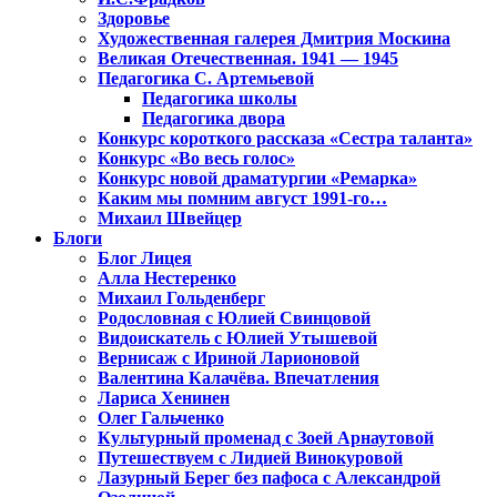
Здоровье
Художественная галерея Дмитрия Москина
Великая Отечественная. 1941 — 1945
Педагогика С. Артемьевой
Педагогика школы
Педагогика двора
Конкурс короткого рассказа «Сестра таланта»
Конкурс «Во весь голос»
Конкурс новой драматургии «Ремарка»
Каким мы помним август 1991-го…
Михаил Швейцер
Блоги
Блог Лицея
Алла Нестеренко
Михаил Гольденберг
Родословная с Юлией Свинцовой
Видоискатель с Юлией Утышевой
Вернисаж с Ириной Ларионовой
Валентина Калачёва. Впечатления
Лариса Хенинен
Олег Гальченко
Культурный променад с Зоей Арнаутовой
Путешествуем с Лидией Винокуровой
Лазурный Берег без пафоса с Александрой