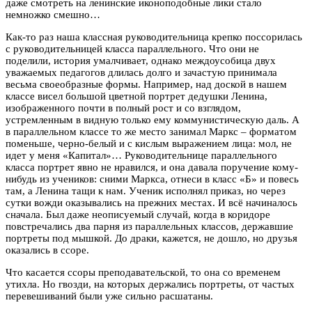
даже смотреть на ленинские иконоподобные лики стало
немножко смешно…
Как-то раз наша классная руководительница крепко поссорилась
с руководительницей класса параллельного. Что они не
поделили, история умалчивает, однако междоусобица двух
уважаемых педагогов длилась долго и зачастую принимала
весьма своеобразные формы. Например, над доской в нашем
классе висел большой цветной портрет дедушки Ленина,
изображенного почти в полный рост и со взглядом,
устремленным в видную только ему коммунистическую даль. А
в параллельном классе то же место занимал Маркс – форматом
поменьше, черно-белый и с кислым выражением лица: мол, не
идет у меня «Капитал»… Руководительнице параллельного
класса портрет явно не нравился, и она давала поручение кому-
нибудь из учеников: сними Маркса, отнеси в класс «Б» и повесь
там, а Ленина тащи к нам. Ученик исполнял приказ, но через
сутки вожди оказывались на прежних местах. И всё начиналось
сначала. Был даже неописуемый случай, когда в коридоре
повстречались два парня из параллельных классов, державшие
портреты под мышкой. До драки, кажется, не дошло, но друзья
оказались в ссоре.
Что касается ссоры преподавательской, то она со временем
утихла. Но гвозди, на которых держались портреты, от частых
перевешиваний были уже сильно расшатаны.