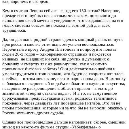
как, впрочем, и его дело.
Кем я считаю Ленина сейчас – в год его 150-летия? Наверное,
прежде всего глубоко несчастным человеком, дожившим до
исполнения своей мечты и увидевшим, что создающаяся на его
глазах система совсем не похожа на земной рай для всех
трудящихся.
Да, он дал шанс родной стране сделать мощный рывок по пути
прогресса, и многие этим шансом успели воспользоваться.
Перечитайте прозу Андрея Платонова и попробуйте понять
людей 20-х годов – одновременно страшных и по-детски
наивных, не щадящих ни себя, ни других и думающих о
болезнях и смертях так же равнодушно, как о каких-то
привычных бытовых заботах! Они действительно любили и
умели трудиться и точно знали, что будущее творится вот здесь
и сейчас – в этом котловане, в этом паровозном депо. В их эпоху
наблюдался невероятный подъём в области и науки, и искусства,
невероятное раскрепощение в области нравов – вплоть до
знаменитой «теории стакана воды». И в то, не замутненное
буржуазными предрассудками время, родилось талантливое
поколение, через двадцать лет победившее Гитлера. Это ли не
плоды просвещения, которые ни за что бы не выросли, окажись у
России чуть-чуть другая судьба.
Однако всё произошедшее дальше напоминает, скорее, смешной
эпизод из какого-то фильма студии «Узбекфильм» о