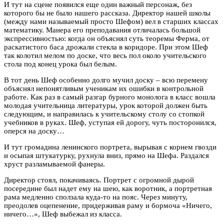
И тут на сцене появился еще один важный персонаж, без
которого бы не было нашего рассказа. Директор нашей школы
(между нами называемый просто Шефом) вел в старших классах
математику. Манера его преподавания отличалась большой
экспрессивностью: когда он объяснял суть теоремы Ферма, от
раскатистого баса дрожали стекла в коридоре. При этом Шеф
так колотил мелом по доске, что весь пол около учительского
стола под конец урока был белым.
В тот день Шеф особенно долго мучил доску – всю перемену
объяснял непонятливым ученикам их ошибки в контрольной
работе. Как раз в самый разгар бурного монолога в класс вошла
молодая учительница литературы, урок которой должен быть
следующим, и направилась к учительскому столу со стопкой
учебников в руках. Шеф, уступая ей дорогу, чуть посторонился,
оперся на доску…
И тут громадина ленинского портрета, вырывая с корнем гвозди
и осыпая штукатурку, рухнула вниз, прямо на Шефа. Раздался
хруст разламываемой фанеры.
Директор стоял, покачиваясь. Портрет с огромной дырой
посередине был надет ему на шею, как воротник, а портретная
рама медленно сползала куда-то на пояс. Через минуту,
преодолев оцепенение, придерживая раму и бормоча «Ничего,
ничего…», Шеф выбежал из класса.