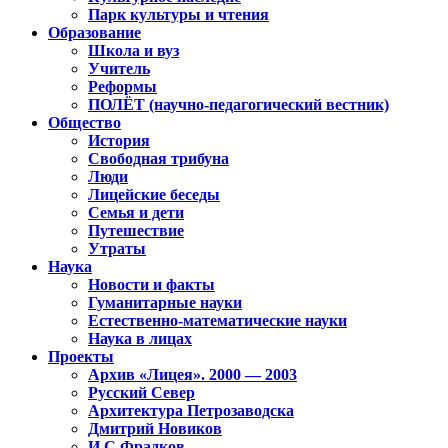
Парк культуры и чтения
Образование
Школа и вуз
Учитель
Реформы
ПОЛЁТ (научно-педагогический вестник)
Общество
История
Свободная трибуна
Люди
Лицейские беседы
Семья и дети
Путешествие
Утраты
Наука
Новости и факты
Гуманитарные науки
Естественно-математические науки
Наука в лицах
Проекты
Архив «Лицея». 2000 — 2003
Русский Север
Архитектура Петрозаводска
Дмитрий Новиков
И.С.Фрадков