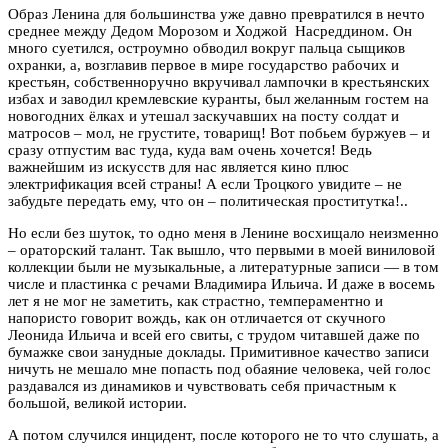
Образ Ленина для большинства уже давно превратился в нечто
среднее между Дедом Морозом и Ходжой Насреддином. Он
много суетился, остроумно обводил вокруг пальца сыщиков
охранки, а, возглавив первое в мире государство рабочих и
крестьян, собственноручно вкручивал лампочки в крестьянских
избах и заводил кремлевские куранты, был желанным гостем на
новогодних ёлках и утешал заскучавших на посту солдат и
матросов – мол, не грустите, товарищ! Вот побьем буржуев – и
сразу отпустим вас туда, куда вам очень хочется! Ведь
важнейшим из искусств для нас является кино плюс
электрификация всей страны! А если Троцкого увидите – не
забудьте передать ему, что он – политическая проститутка!..
Но если без шуток, то одно меня в Ленине восхищало неизменно
– ораторский талант. Так вышло, что первыми в моей виниловой
коллекции были не музыкальные, а литературные записи — в том
числе и пластинка с речами Владимира Ильича. И даже в восемь
лет я не мог не заметить, как страстно, темпераментно и
напористо говорит вождь, как он отличается от скучного
Леонида Ильича и всей его свиты, с трудом читавшей даже по
бумажке свои занудные доклады. Примитивное качество записи
ничуть не мешало мне попасть под обаяние человека, чей голос
раздавался из динамиков и чувствовать себя причастным к
большой, великой истории.
А потом случился инцидент, после которого не то что слушать, а