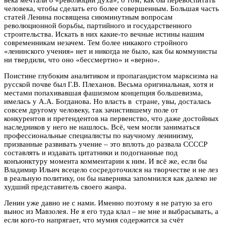
человека, чтобы сделать его более совершенным. Большая часть
статей Ленина посвящена сиюминутным вопросам
революционной борьбы, партийного и государственного
строительства. Искать в них какие-то вечные истины нашим
современникам незачем. Тем более никакого стройного
«ленинского учения» нет и никогда не было, как бы коммунисты
ни твердили, что оно «бессмертно» и «верно».
Поистине глубоким аналитиком и пропагандистом марксизма на
русской почве был Г.В. Плеханов. Весьма оригинальная, хотя и
местами попахивавшая фашизмом концепция большевизма,
имелась у А.А. Богданова. Но власть в стране, увы, досталась
совсем другому человеку, так зачистившему поле от
конкурентов и претендентов на первенство, что даже достойных
наследников у него не нашлось. Всё, чем могли заниматься
профессиональные специалисты по научному ленинизму,
призванные развивать учение – это вплоть до развала ССССР
составлять и издавать цитатники и подогнанные под
конъюнктуру момента комментарии к ним. И всё же, если бы
Владимир Ильич всецело сосредоточился на творчестве и не лез
в реальную политику, он бы наверняка запомнился как далеко не
худший представитель своего жанра.
Ленин уже давно не с нами. Именно поэтому я не ратую за его
вынос из Мавзолея. Не я его туда клал – не мне и выбрасывать, а
если кого-то напрягает, что мумия содержится за счёт