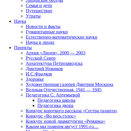
Лицейские беседы
Семья и дети
Путешествие
Утраты
Наука
Новости и факты
Гуманитарные науки
Естественно-математические науки
Наука в лицах
Проекты
Архив «Лицея». 2000 — 2003
Русский Север
Архитектура Петрозаводска
Дмитрий Новиков
И.С.Фрадков
Здоровье
Художественная галерея Дмитрия Москина
Великая Отечественная. 1941 — 1945
Педагогика С. Артемьевой
Педагогика школы
Педагогика двора
Конкурс короткого рассказа «Сестра таланта»
Конкурс «Во весь голос»
Конкурс новой драматургии «Ремарка»
Каким мы помним август 1991-го…