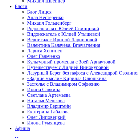
Михаил Швейцер
Блоги
Блог Лицея
Алла Нестеренко
Михаил Гольденберг
Родословная с Юлией Свинцовой
Видоискатель с Юлией Утышевой
Вернисаж с Ириной Ларионовой
Валентина Калачёва. Впечатления
Лариса Хенинен
Олег Гальченко
Культурный променад с Зоей Арнаутовой
Путешествуем с Лидией Винокуровой
Лазурный Берег без пафоса с Александрой Озолино
«Задние мысли» Кирилла Олюшкина
Застолье с Владимиром Софиенко
Ирина Савкина
Светлана Артемьева
Наталья Мешкова
Владимир Берштейн
Екатерина Габалова
Олег Липовецкий
Илона Румянцева
Афиша