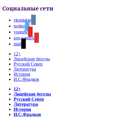
Социальные сети
vkontakte
twitter
youtube
zen-yandex
mail
12+
Лицейские беседы
Русский Север
Литература
История
И.С.Фрадков
12+
Лицейские беседы
Русский Север
Литература
История
И.С.Фрадков