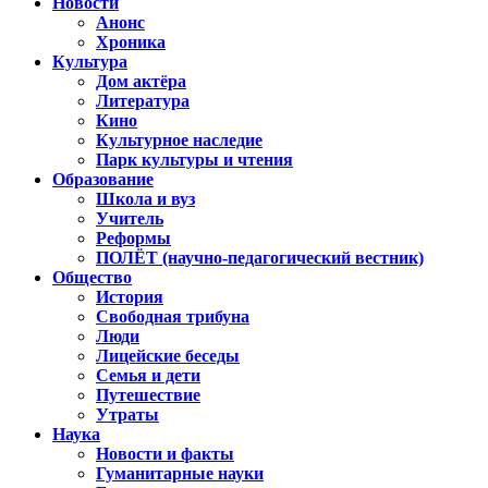
Новости
Анонс
Хроника
Культура
Дом актёра
Литература
Кино
Культурное наследие
Парк культуры и чтения
Образование
Школа и вуз
Учитель
Реформы
ПОЛЁТ (научно-педагогический вестник)
Общество
История
Свободная трибуна
Люди
Лицейские беседы
Семья и дети
Путешествие
Утраты
Наука
Новости и факты
Гуманитарные науки