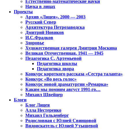
Естественно-математические науки
Наука в лицах
Проекты
Архив «Лицея». 2000 — 2003
Русский Север
Архитектура Петрозаводска
Дмитрий Новиков
И.С.Фрадков
Здоровье
Художественная галерея Дмитрия Москина
Великая Отечественная. 1941 — 1945
Педагогика С. Артемьевой
Педагогика школы
Педагогика двора
Конкурс короткого рассказа «Сестра таланта»
Конкурс «Во весь голос»
Конкурс новой драматургии «Ремарка»
Каким мы помним август 1991-го…
Михаил Швейцер
Блоги
Блог Лицея
Алла Нестеренко
Михаил Гольденберг
Родословная с Юлией Свинцовой
Видоискатель с Юлией Утышевой