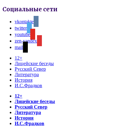
Социальные сети
vkontakte
twitter
youtube
zen-yandex
mail
12+
Лицейские беседы
Русский Север
Литература
История
И.С.Фрадков
12+
Лицейские беседы
Русский Север
Литература
История
И.С.Фрадков