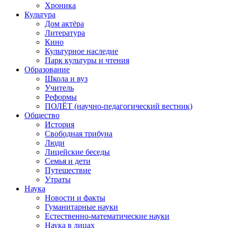
Хроника
Культура
Дом актёра
Литература
Кино
Культурное наследие
Парк культуры и чтения
Образование
Школа и вуз
Учитель
Реформы
ПОЛЁТ (научно-педагогический вестник)
Общество
История
Свободная трибуна
Люди
Лицейские беседы
Семья и дети
Путешествие
Утраты
Наука
Новости и факты
Гуманитарные науки
Естественно-математические науки
Наука в лицах