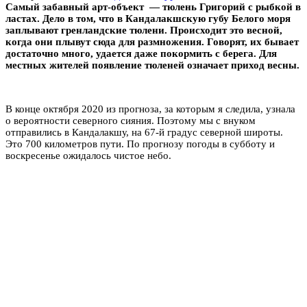
Самый забавный арт-объект — тюлень Григорий с рыбкой в
ластах. Дело в том, что в Кандалакшскую губу Белого моря
заплывают гренландские тюлени. Происходит это весной,
когда они плывут сюда для размножения. Говорят, их бывает
достаточно много, удается даже покормить с берега. Для
местных жителей появление тюленей означает приход весны.
В конце октября 2020 из прогноза, за которым я следила, узнала
о вероятности северного сияния. Поэтому мы с внуком
отправились в Кандалакшу, на 67-й градус северной широты.
Это 700 километров пути. По прогнозу погоды в субботу и
воскресенье ожидалось чистое небо.