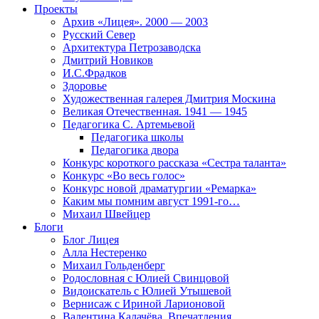
Проекты
Архив «Лицея». 2000 — 2003
Русский Север
Архитектура Петрозаводска
Дмитрий Новиков
И.С.Фрадков
Здоровье
Художественная галерея Дмитрия Москина
Великая Отечественная. 1941 — 1945
Педагогика С. Артемьевой
Педагогика школы
Педагогика двора
Конкурс короткого рассказа «Сестра таланта»
Конкурс «Во весь голос»
Конкурс новой драматургии «Ремарка»
Каким мы помним август 1991-го…
Михаил Швейцер
Блоги
Блог Лицея
Алла Нестеренко
Михаил Гольденберг
Родословная с Юлией Свинцовой
Видоискатель с Юлией Утышевой
Вернисаж с Ириной Ларионовой
Валентина Калачёва. Впечатления