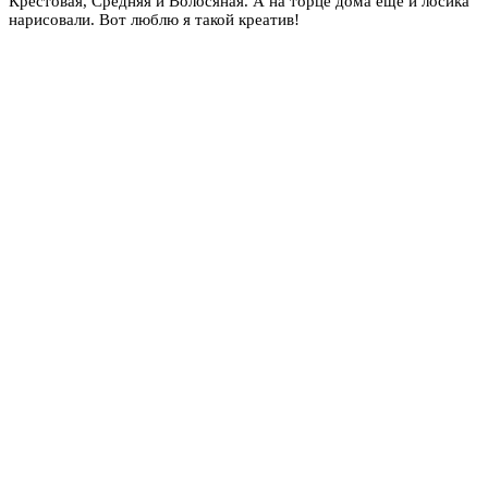
Крестовая, Средняя и Волосяная. А на торце дома еще и лосика
нарисовали. Вот люблю я такой креатив!