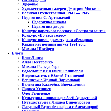
Здоровье
Художественная галерея Дмитрия Москина
Великая Отечественная. 1941 — 1945
Педагогика С. Артемьевой
Педагогика школы
Педагогика двора
Конкурс короткого рассказа «Сестра таланта»
Конкурс «Во весь голос»
Конкурс новой драматургии «Ремарка»
Каким мы помним август 1991-го…
Михаил Швейцер
Блоги
Блог Лицея
Алла Нестеренко
Михаил Гольденберг
Родословная с Юлией Свинцовой
Видоискатель с Юлией Утышевой
Вернисаж с Ириной Ларионовой
Валентина Калачёва. Впечатления
Лариса Хенинен
Олег Гальченко
Культурный променад с Зоей Арнаутовой
Путешествуем с Лидией Винокуровой
Лазурный Берег без пафоса с Александрой