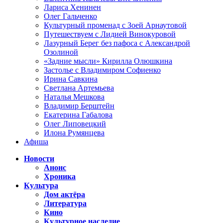
Лариса Хенинен
Олег Гальченко
Культурный променад с Зоей Арнаутовой
Путешествуем с Лидией Винокуровой
Лазурный Берег без пафоса с Александрой
Озолиной
«Задние мысли» Кирилла Олюшкина
Застолье с Владимиром Софиенко
Ирина Савкина
Светлана Артемьева
Наталья Мешкова
Владимир Берштейн
Екатерина Габалова
Олег Липовецкий
Илона Румянцева
Афиша
Новости
Анонс
Хроника
Культура
Дом актёра
Литература
Кино
Культурное наследие