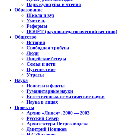
Парк культуры и чтения
Образование
Школа и вуз
Учитель
Реформы
ПОЛЁТ (научно-педагогический вестник)
Общество
История
Свободная трибуна
Люди
Лицейские беседы
Семья и дети
Путешествие
Утраты
Наука
Новости и факты
Гуманитарные науки
Естественно-математические науки
Наука в лицах
Проекты
Архив «Лицея». 2000 — 2003
Русский Север
Архитектура Петрозаводска
Дмитрий Новиков
И.С.Фрадков