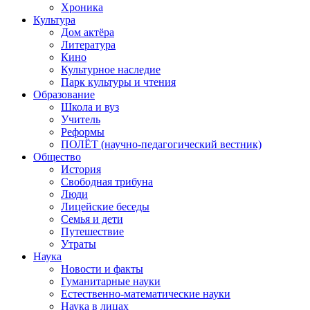
Хроника
Культура
Дом актёра
Литература
Кино
Культурное наследие
Парк культуры и чтения
Образование
Школа и вуз
Учитель
Реформы
ПОЛЁТ (научно-педагогический вестник)
Общество
История
Свободная трибуна
Люди
Лицейские беседы
Семья и дети
Путешествие
Утраты
Наука
Новости и факты
Гуманитарные науки
Естественно-математические науки
Наука в лицах