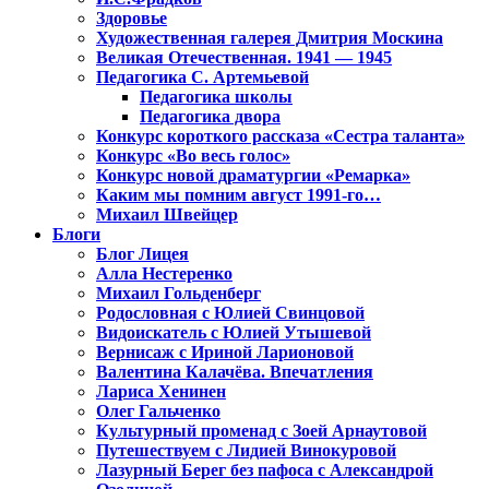
Здоровье
Художественная галерея Дмитрия Москина
Великая Отечественная. 1941 — 1945
Педагогика С. Артемьевой
Педагогика школы
Педагогика двора
Конкурс короткого рассказа «Сестра таланта»
Конкурс «Во весь голос»
Конкурс новой драматургии «Ремарка»
Каким мы помним август 1991-го…
Михаил Швейцер
Блоги
Блог Лицея
Алла Нестеренко
Михаил Гольденберг
Родословная с Юлией Свинцовой
Видоискатель с Юлией Утышевой
Вернисаж с Ириной Ларионовой
Валентина Калачёва. Впечатления
Лариса Хенинен
Олег Гальченко
Культурный променад с Зоей Арнаутовой
Путешествуем с Лидией Винокуровой
Лазурный Берег без пафоса с Александрой