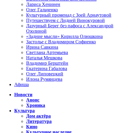
Лариса Хенинен
Олег Гальченко
Культурный променад с Зоей Арнаутовой
Путешествуем с Лидией Винокуровой
Лазурный Берег без пафоса с Александрой
Озолиной
«Задние мысли» Кирилла Олюшкина
Застолье с Владимиром Софиенко
Ирина Савкина
Светлана Артемьева
Наталья Мешкова
Владимир Берштейн
Екатерина Габалова
Олег Липовецкий
Илона Румянцева
Афиша
Новости
Анонс
Хроника
Культура
Дом актёра
Литература
Кино
Культурное наследие