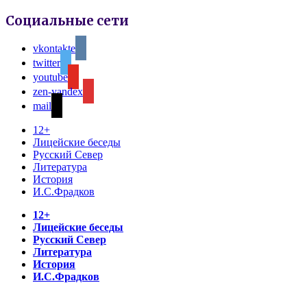
Социальные сети
vkontakte
twitter
youtube
zen-yandex
mail
12+
Лицейские беседы
Русский Север
Литература
История
И.С.Фрадков
12+
Лицейские беседы
Русский Север
Литература
История
И.С.Фрадков