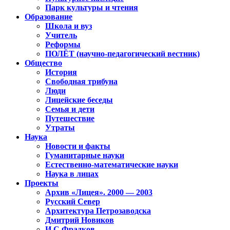
Парк культуры и чтения
Образование
Школа и вуз
Учитель
Реформы
ПОЛЁТ (научно-педагогический вестник)
Общество
История
Свободная трибуна
Люди
Лицейские беседы
Семья и дети
Путешествие
Утраты
Наука
Новости и факты
Гуманитарные науки
Естественно-математические науки
Наука в лицах
Проекты
Архив «Лицея». 2000 — 2003
Русский Север
Архитектура Петрозаводска
Дмитрий Новиков
И.С.Фрадков