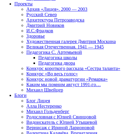
Проекты
Архив «Лицея». 2000 — 2003
Русский Север
Архитектура Петрозаводска
Дмитрий Новиков
И.С.Фрадков
Здоровье
Художественная галерея Дмитрия Москина
Великая Отечественная. 1941 — 1945
Педагогика С. Артемьевой
Педагогика школы
Педагогика двора
Конкурс короткого рассказа «Сестра таланта»
Конкурс «Во весь голос»
Конкурс новой драматургии «Ремарка»
Каким мы помним август 1991-го…
Михаил Швейцер
Блоги
Блог Лицея
Алла Нестеренко
Михаил Гольденберг
Родословная с Юлией Свинцовой
Видоискатель с Юлией Утышевой
Вернисаж с Ириной Ларионовой
Валентина Калачёва. Впечатления