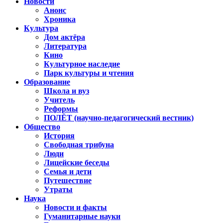
Новости
Анонс
Хроника
Культура
Дом актёра
Литература
Кино
Культурное наследие
Парк культуры и чтения
Образование
Школа и вуз
Учитель
Реформы
ПОЛЁТ (научно-педагогический вестник)
Общество
История
Свободная трибуна
Люди
Лицейские беседы
Семья и дети
Путешествие
Утраты
Наука
Новости и факты
Гуманитарные науки