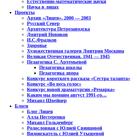
Естественно-математические науки
Наука в лицах
Проекты
Архив «Лицея». 2000 — 2003
Русский Север
Архитектура Петрозаводска
Дмитрий Новиков
И.С.Фрадков
Здоровье
Художественная галерея Дмитрия Москина
Великая Отечественная. 1941 — 1945
Педагогика С. Артемьевой
Педагогика школы
Педагогика двора
Конкурс короткого рассказа «Сестра таланта»
Конкурс «Во весь голос»
Конкурс новой драматургии «Ремарка»
Каким мы помним август 1991-го…
Михаил Швейцер
Блоги
Блог Лицея
Алла Нестеренко
Михаил Гольденберг
Родословная с Юлией Свинцовой
Видоискатель с Юлией Утышевой