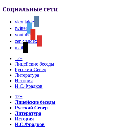
Социальные сети
vkontakte
twitter
youtube
zen-yandex
mail
12+
Лицейские беседы
Русский Север
Литература
История
И.С.Фрадков
12+
Лицейские беседы
Русский Север
Литература
История
И.С.Фрадков