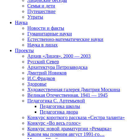
Лицейские беседы
Семья и дети
Путешествие
Утраты
Наука
Новости и факты
Гуманитарные науки
Естественно-математические науки
Наука в лицах
Проекты
Архив «Лицея». 2000 — 2003
Русский Север
Архитектура Петрозаводска
Дмитрий Новиков
И.С.Фрадков
Здоровье
Художественная галерея Дмитрия Москина
Великая Отечественная. 1941 — 1945
Педагогика С. Артемьевой
Педагогика школы
Педагогика двора
Конкурс короткого рассказа «Сестра таланта»
Конкурс «Во весь голос»
Конкурс новой драматургии «Ремарка»
Каким мы помним август 1991-го…