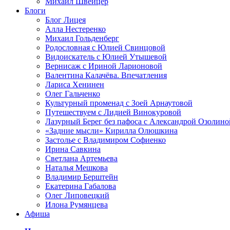
Михаил Швейцер
Блоги
Блог Лицея
Алла Нестеренко
Михаил Гольденберг
Родословная с Юлией Свинцовой
Видоискатель с Юлией Утышевой
Вернисаж с Ириной Ларионовой
Валентина Калачёва. Впечатления
Лариса Хенинен
Олег Гальченко
Культурный променад с Зоей Арнаутовой
Путешествуем с Лидией Винокуровой
Лазурный Берег без пафоса с Александрой Озолино
«Задние мысли» Кирилла Олюшкина
Застолье с Владимиром Софиенко
Ирина Савкина
Светлана Артемьева
Наталья Мешкова
Владимир Берштейн
Екатерина Габалова
Олег Липовецкий
Илона Румянцева
Афиша