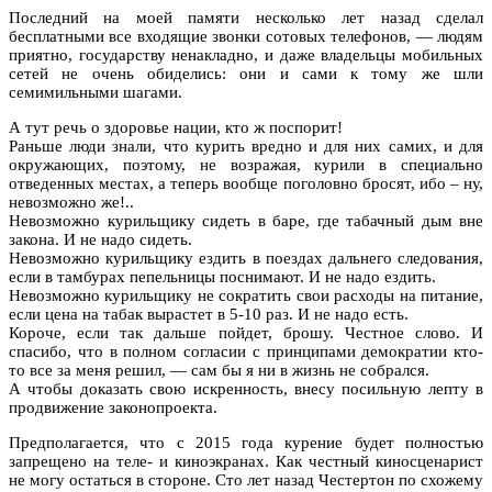
Последний на моей памяти несколько лет назад сделал
бесплатными все входящие звонки сотовых телефонов, — людям
приятно, государству ненакладно, и даже владельцы мобильных
сетей не очень обиделись: они и сами к тому же шли
семимильными шагами.
А тут речь о здоровье нации, кто ж поспорит!
Раньше люди знали, что курить вредно и для них самих, и для
окружающих, поэтому, не возражая, курили в специально
отведенных местах, а теперь вообще поголовно бросят, ибо – ну,
невозможно же!..
Невозможно курильщику сидеть в баре, где табачный дым вне
закона. И не надо сидеть.
Невозможно курильщику ездить в поездах дальнего следования,
если в тамбурах пепельницы поснимают. И не надо ездить.
Невозможно курильщику не сократить свои расходы на питание,
если цена на табак вырастет в 5-10 раз. И не надо есть.
Короче, если так дальше пойдет, брошу. Честное слово. И
спасибо, что в полном согласии с принципами демократии кто-
то все за меня решил, — сам бы я ни в жизнь не собрался.
А чтобы доказать свою искренность, внесу посильную лепту в
продвижение законопроекта.
Предполагается, что с 2015 года курение будет полностью
запрещено на теле- и киноэкранах. Как честный киносценарист
не могу остаться в стороне. Сто лет назад Честертон по схожему