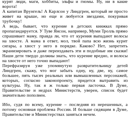
курят люди, маги, хоббиты, эльфы и гномы. Ну, ни в какие
ворота!
А капитан Врунгель! А Карлсон у Линдгрен, который не просто
живет на крыше, но еще и любуется звездами, покуривая
трубочку!
А ведь, бывает, что курение в детских книжках прямо
пропагандируется. У Туве Янсон, например, Муми Тролль прямо
спрашивает маму, правда ли, что от курения выпадают волосы
на хвосте. А мама в ответ, мол, твой папа всю жизнь курит
сигары, а хвост у него в порядке. Каково? Нет, запретить
экранизировать и даже переиздавать эти и подобные им сказки!
Наши дети твердо должны знать, что курение вредно, и волосы
на хвосте от него точно выпадают!
Перефразируя уже упомянутую развратительницу детей
Линдгрен, скажу, что мог забыть одну, ну, две, ну, самое
большее, пять тысяч реальных или вымышленных персонажей,
которых, согласно законопроекту, придется вытравить из
культуры. Ну, так я ж только первая ласточка. В Думе,
Правительстве и недрах Министерств, уверен, список будет
значительно пополнен.
Ибо, судя по всему, курение – последняя из нерешенных, а
потому основная проблема России. И больше сидящим в Думе,
Правительстве и Министерствах заняться нечем.