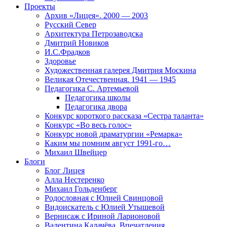
Проекты
Архив «Лицея». 2000 — 2003
Русский Север
Архитектура Петрозаводска
Дмитрий Новиков
И.С.Фрадков
Здоровье
Художественная галерея Дмитрия Москина
Великая Отечественная. 1941 — 1945
Педагогика С. Артемьевой
Педагогика школы
Педагогика двора
Конкурс короткого рассказа «Сестра таланта»
Конкурс «Во весь голос»
Конкурс новой драматургии «Ремарка»
Каким мы помним август 1991-го…
Михаил Швейцер
Блоги
Блог Лицея
Алла Нестеренко
Михаил Гольденберг
Родословная с Юлией Свинцовой
Видоискатель с Юлией Утышевой
Вернисаж с Ириной Ларионовой
Валентина Калачёва. Впечатления