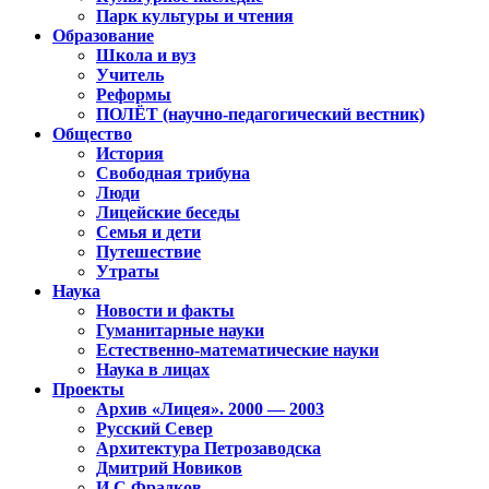
Парк культуры и чтения
Образование
Школа и вуз
Учитель
Реформы
ПОЛЁТ (научно-педагогический вестник)
Общество
История
Свободная трибуна
Люди
Лицейские беседы
Семья и дети
Путешествие
Утраты
Наука
Новости и факты
Гуманитарные науки
Естественно-математические науки
Наука в лицах
Проекты
Архив «Лицея». 2000 — 2003
Русский Север
Архитектура Петрозаводска
Дмитрий Новиков
И.С.Фрадков