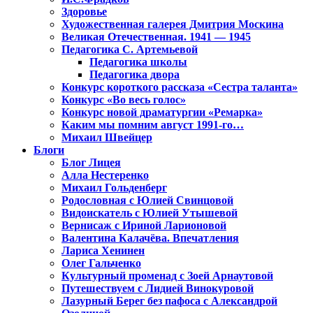
Здоровье
Художественная галерея Дмитрия Москина
Великая Отечественная. 1941 — 1945
Педагогика С. Артемьевой
Педагогика школы
Педагогика двора
Конкурс короткого рассказа «Сестра таланта»
Конкурс «Во весь голос»
Конкурс новой драматургии «Ремарка»
Каким мы помним август 1991-го…
Михаил Швейцер
Блоги
Блог Лицея
Алла Нестеренко
Михаил Гольденберг
Родословная с Юлией Свинцовой
Видоискатель с Юлией Утышевой
Вернисаж с Ириной Ларионовой
Валентина Калачёва. Впечатления
Лариса Хенинен
Олег Гальченко
Культурный променад с Зоей Арнаутовой
Путешествуем с Лидией Винокуровой
Лазурный Берег без пафоса с Александрой