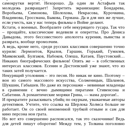
самокрутки вертят. Нехорошо. Да один ли Астафьев так
молодежь развращает! Запретить экранизации: Бондарева,
Воробьева, Симонова, Шолохова, Некрасова, Курочкина,
Владимова, Гроссмана, Быкова, Германа. Да и для них же лучше,
если учесть, как у нас теперь фильмы о Войне делают.
Кстати, о военных. Вообразите себе некурящего гусара. Так что
– прощайте, классические водевили и оперетты. Про Дениса
Давыдова, этого бессовестного апологета курения, пьянства и
разврата, вообще промолчим.
А ведь, кроме него, среди русских классиков совершенно точно
курили: Лермонтов, Крылов, Гаршин, Горький, Гумилев,
Маяковский, Булгаков, Набоков, Олеша, Катаев, Паустовский…
Никаких биографических фильмов! Опять же – в собственных
интересах классиков. Есенин и Достоевский уже знают, что из
таких затей получается.
Некурящий уголовник – это песня. Но никак не кино. Поэтому –
вон из самого массового искусства, Солженицын, Шаламов,
Шукшин, Габышев. Но даже их персонажи – невинные младенцы
в сравнении с вечно дымящими пиратами Стивенсона и
Сабатини. А романтические моряки Грина, — мама дорогая!..
И прекратите разыскивать убийц по окуркам, уважаемые авторы
детективов. Учтите, что ссылка на Шерлока Холмса больше не
работает. Он со своей неизменной трубкой отныне и сам для
кино персона нон грата.
Но вот кто совершенно распоясался, так это сказочники! Ведь
для детей пишут оборотни! Между тем, у Толкина поголовно