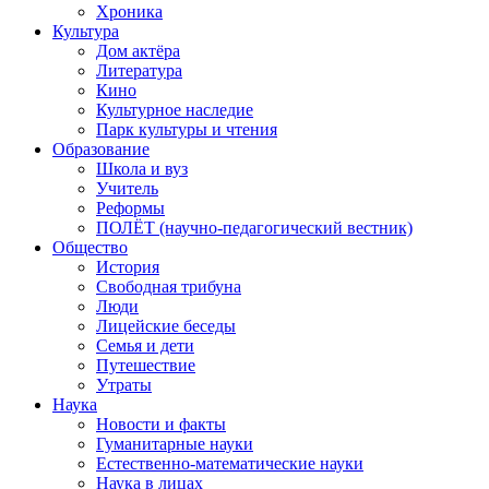
Хроника
Культура
Дом актёра
Литература
Кино
Культурное наследие
Парк культуры и чтения
Образование
Школа и вуз
Учитель
Реформы
ПОЛЁТ (научно-педагогический вестник)
Общество
История
Свободная трибуна
Люди
Лицейские беседы
Семья и дети
Путешествие
Утраты
Наука
Новости и факты
Гуманитарные науки
Естественно-математические науки
Наука в лицах