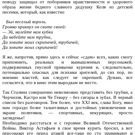
поводу защищал от поборников нравственности и здорового
образа жизни бедного славного дедушку Коля из детской
песенки, который, как известно
Был веселый король.
Громко крикнул он свите своей:
— Эй, налейте нам кубки
Да набейте нам трубки,
Да зовите моих скрипачей, трубачей,
Да зовите моих скрипачей!
Я же, напротив, прямо здесь и сейчас «сдам» всех, каких смогу
припомнить, реальных и вымышленных персонажей,
подверженных гнусной привычке курения и, следовательно,
потенциально опасных для психики зрителей, до сих пор, по
мнению властей, как следует не окрепшей. Думаю, все
согласятся, что в кино этим выродкам не место.
Так Сталина совершенно невозможно представить без трубки, а
Черчилля, Кастро или Че Гевару – без сигары в зубах. В черный
список без разговоров. Тем более, что XXI век, слава Богу, явил
нам гораздо более талантливых и достойных увековечения на
экране политиков, — спортивных, некурящих, просто
загляденье!
Необходимо расстаться и с героями Великой Отечественной
Войны. Виктор Астафьев в свое время курить бросил, а вот
персонажи его перед атакой все-таки по сто принимают и