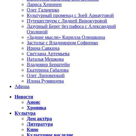
Лариса Хенинен
Олег Гальченко
Культурный променад с Зоей Арнаутовой
Путешествуем с Лидией Винокуровой
Лазурный Берег без пафоса с Александрой
Озолиной
«Задние мысли» Кирилла Олюшкина
Застолье с Владимиром Софиенко
Ирина Савкина
Светлана Артемьева
Наталья Мешкова
Владимир Берштейн
Екатерина Габалова
Олег Липовецкий
Илона Румянцева
Афиша
Новости
Анонс
Хроника
Культура
Дом актёра
Литература
Кино
Культурное наследие