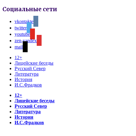
Социальные сети
vkontakte
twitter
youtube
zen-yandex
mail
12+
Лицейские беседы
Русский Север
Литература
История
И.С.Фрадков
12+
Лицейские беседы
Русский Север
Литература
История
И.С.Фрадков