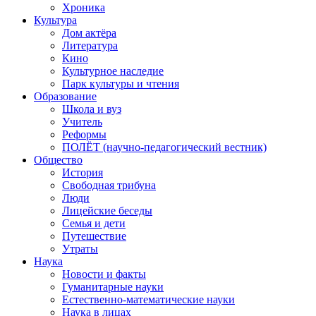
Хроника
Культура
Дом актёра
Литература
Кино
Культурное наследие
Парк культуры и чтения
Образование
Школа и вуз
Учитель
Реформы
ПОЛЁТ (научно-педагогический вестник)
Общество
История
Свободная трибуна
Люди
Лицейские беседы
Семья и дети
Путешествие
Утраты
Наука
Новости и факты
Гуманитарные науки
Естественно-математические науки
Наука в лицах