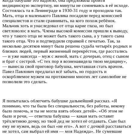
Когда бабушке это надоело, она предложила пройти
медицинскую экспертизу, ни минуты не сомневаясь в её исходе.
Состоялась та в Ленинграде в 1930-31 году и проходила так.
Мать, отца и маленького Павлика посадили перед комиссией
специалистов и стали сравнивать, на кого похож ребёнок.
Мальчик хоть и унаследовал от отца карие глаза, но был
светловолос в мать. Члены высокой комиссии пришли к выводу,
что у такого отца не может быть такого сына, а у такого сына
такого отца. Что и подтвердили справкой с печатью. Так, за
несколько десятков минут была решена судьба четырёх родных и
близких людей, первый жизненный перекрёсток, где расстались
— и уже навсегда – муж с женой, мать с дочерью, отец с сыном
и брат с сестрой. «С тех пор я возненавидела твою медицину»,
— вынесла свой приговор бабушка, мечтавшая стать врачом.
Павел Павлович предлагал всё забыть, но гордость и
оскорбляемое мужем на протяжении многих лет самолюбие не
позволили это сделать.
Я попыталась облегчить бабушке дальнейший рассказ. «Я
понимаю, что ты была без специальности, без работы, некому
было помочь, и ты не могла взять обоих детей». «Об этом не
было и речи, — ответила бабушка — какая мать оставит
трёхлетнюю дочку, но твой дед не хотел её отдавать. Сын был
ему не нужен, ведь он был «не его». А вот с дочкой расставаться
не хотел, сам выбрал ей имя — моя Надежда». Не сумевшие