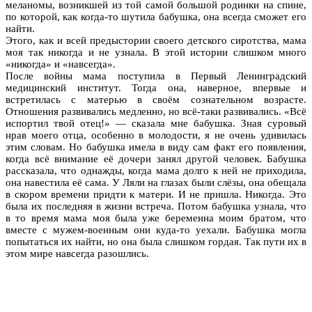
меланомы, возникшей из той самой большой родинки на спине,
по которой, как когда-то шутила бабушка, она всегда сможет его
найти.
Этого, как и всей предыстории своего детского сиротства, мама
моя так никогда и не узнала. В этой истории слишком много
«никогда» и «навсегда».
После войны мама поступила в Первый Ленинградский
медицинский институт. Тогда она, наверное, впервые и
встретилась с матерью в своём сознательном возрасте.
Отношения развивались медленно, но всё-таки развивались. «Всё
испортил твой отец!» — сказала мне бабушка. Зная суровый
нрав моего отца, особенно в молодости, я не очень удивилась
этим словам. Но бабушка имела в виду сам факт его появления,
когда всё внимание её дочери занял другой человек. Бабушка
рассказала, что однажды, когда мама долго к ней не приходила,
она навестила её сама. У Ляли на глазах были слёзы, она обещала
в скором времени придти к матери. И не пришла. Никогда. Это
была их последняя в жизни встреча. Потом бабушка узнала, что
в то время мама моя была уже беременна моим братом, что
вместе с мужем-военным они куда-то уехали. Бабушка могла
попытаться их найти, но она была слишком гордая. Так пути их в
этом мире навсегда разошлись.