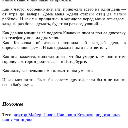
Как я часто, особенно вначале, приезжала всего на один день —
от утра до вечера. Дома меня ждали старый отец да малый
ребёнок. И как мы прощались в коридоре перед моим отъездом,
каждый раз боясь думать, будет ли раз следующий…
Как давняя младшая её подруга Клавочка писала под её диктовку
по телефону письма для меня.
Как Клавочка обязательно звонила ей каждый день в
определённое время. И как однажды никто не ответил…
Как она, кажется, жила так долго, чтобы умереть именно в том
городе, в котором родилась — в Петербурге.
Как жаль, как невыносимо жаль,что она умерла.
И как моя жизнь была бы совсем другой, если бы я не нашла
свою бабушку…
Похожее
Теги:
доктор Майер
,
Павел Павлович Котиков
,
родословная
,
юлия свинцова