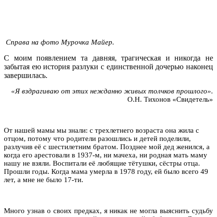
Cправа на фото Мурочка Майер.
С моим появлением та давняя, трагическая и никогда не
забытая ею история разлуки с единственной дочерью наконец
завершилась.
«Я вздрагиваю
от этих нежданно живых толчков прошлого».
О.Н. Тихонов «Свидетель»
От нашей мамы мы знали: с трехлетнего возраста она жила с
отцом, потому что родители разошлись и детей поделили,
разлучив её с шестилетним братом. Позднее мой дед женился, а
когда его арестовали в 1937-м, ни мачеха, ни родная мать маму
нашу не взяли. Воспитали её любящие тётушки, сёстры отца.
Прошли годы. Когда мама умерла в 1978 году, ей было всего 49
лет, а мне не было 17-ти.
Много узнав о своих предках, я никак не могла выяснить судьбу