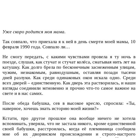
Уже скоро родится моя мама.
Так совпало, что приехала я к ней в день смерти моей мамы, 10
февраля 1990 года. Совпало ли…
Не смогу передать, с какими чувствами провела я ту ночь в
поезде, слушая, как стучат и стучат колёса, сматывая нить лет на
катушку. Как долго брела по бесконечным заснеженным улицам,
чужим, незнакомым, равнодушным, оставляя позади тысячи
дней разлуки. Как среди одинаковых окон искала одно. Среди
всех дверей – единственную. Как дверь эта растворилась, и наши
взгляды соединили мгновенно и прочно что-то самое важное на
свете и в нас самих.
После обеда бабушка, сев в высокое кресло, спросила: «Ты,
наверное, хочешь знать историю моей жизни?»
Кстати, про другое прошлое она вообще ничего не хотела
вспоминать, уверяла, что не застала никого, кроме единственной
своей бабушки, расстроилась, когда её племянница сообщила
мне об их дворянском происхождении и строго-настрого