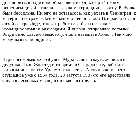
договориться родители обратились в суд, который своим
решением детей разделил — сына матери, дочь — отцу. Бабушка
была бессильна. Ничего не оставалось, как уехать в Ленинград, к
матери и сёстрам. «Зачем, зачем он её оставил? Всё равно отдал
своей сестре Лиде, так как работа его была связана с
командировками и разъездами. Я писала, отправляла посылки.
Когда было совсем невмоготу, ехала навещать Лялю». Так мою
маму называли родные.
Через несколько лет бабушка Мура вышла замуж, женился и
дедушка Паля. Жил дед в то время в Свердловске, работал
главным инженером Уралмонтажтреста. А тучи вокруг него
сгущались уже с 1934 года. 29 августа 1937-го его арестовали.
Спустя несколько месяцев он был расстрелян.