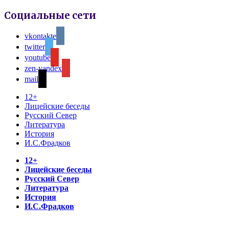
Социальные сети
vkontakte
twitter
youtube
zen-yandex
mail
12+
Лицейские беседы
Русский Север
Литература
История
И.С.Фрадков
12+
Лицейские беседы
Русский Север
Литература
История
И.С.Фрадков