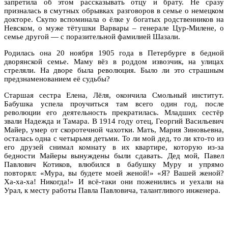
запретила об этом рассказывать отцу и брату. Не сразу
призналась в смутных обрывках разговоров в семье о немецком
докторе. Скупо вспоминала о ёлке у богатых родственников на
Невском, о муже тётушки Варвары – генерале Цур-Милене, о
семье другой — с поразительной фамилией Шазали.
Родилась она 20 ноября 1905 года в Петербурге в бедной
дворянской семье. Маму вёз в роддом извозчик, на улицах
стреляли. На дворе была революция. Было ли это страшным
предзнаменованием её судьбы?
Старшая сестра Елена, Лёля, окончила Смольный институт.
Бабушка успела проучиться там всего один год, после
революции его деятельность прекратилась. Младших сестёр
звали Надежда и Тамара. В 1914 году отец, Георгий Васильевич
Майер, умер от скоротечной чахотки. Мать, Мария Зиновьевна,
осталась одна с четырьмя детьми. То ли мой дед, то ли кто-то из
его друзей снимал комнату в их квартире, которую из-за
бедности Майеры вынуждены были сдавать. Дед мой, Павел
Павлович Котиков, влюбился в бабушку Муру и упрямо
повторял: «Мура, вы будете моей женой!» «Я? Вашей женой?
Ха-ха-ха! Никогда!» И всё-таки они поженились и уехали на
Урал, к месту работы Павла Павловича, талантливого инженера.