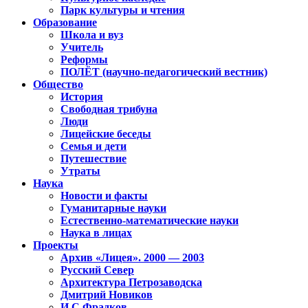
Парк культуры и чтения
Образование
Школа и вуз
Учитель
Реформы
ПОЛЁТ (научно-педагогический вестник)
Общество
История
Свободная трибуна
Люди
Лицейские беседы
Семья и дети
Путешествие
Утраты
Наука
Новости и факты
Гуманитарные науки
Естественно-математические науки
Наука в лицах
Проекты
Архив «Лицея». 2000 — 2003
Русский Север
Архитектура Петрозаводска
Дмитрий Новиков
И.С.Фрадков