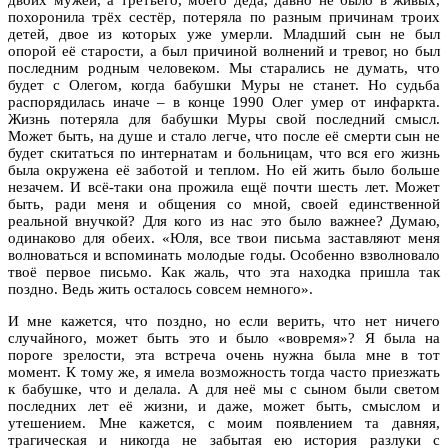
похоронила трёх сестёр, потеряла по разным причинам троих
детей, двое из которых уже умерли. Младший сын не был
опорой её старости, а был причиной волнений и тревог, но был
последним родным человеком. Мы старались не думать, что
будет с Олегом, когда бабушки Муры не станет. Но судьба
распорядилась иначе – в конце 1990 Олег умер от инфаркта.
Жизнь потеряла для бабушки Муры свой последний смысл.
Может быть, на душе и стало легче, что после её смерти сын не
будет скитаться по интернатам и больницам, что вся его жизнь
была окружена её заботой и теплом. Но ей жить было больше
незачем. И всё-таки она прожила ещё почти шесть лет. Может
быть, ради меня и общения со мной, своей единственной
реальной внучкой? Для кого из нас это было важнее? Думаю,
одинаково для обеих. «Юля, все твои письма заставляют меня
волноваться и вспоминать молодые годы. Особенно взволновало
твоё первое письмо. Как жаль, что эта находка пришла так
поздно. Ведь жить осталось совсем немного».
И мне кажется, что поздно, но если верить, что нет ничего
случайного, может быть это и было «вовремя»? Я была на
пороге зрелости, эта встреча очень нужна была мне в тот
момент. К тому же, я имела возможность тогда часто приезжать
к бабушке, что и делала. А для неё мы с сыном были светом
последних лет её жизни, и даже, может быть, смыслом и
утешением. Мне кажется, с моим появлением та давняя,
трагическая и никогда не забытая ею история разлуки с