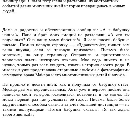
Ленинграде! Я была потрясена и растеряна, из абстрактных
событий давно минувших дней история превращалась в живых
людей.
Дома я радостно и обескураженно сообщила: «А я бабушку
нашла!». Папа и брат моих эмоций не разделили: «А что ты
радуешься? Она нашу маму бросила!». Я села писать бабушке
письмо. Помню первую строчку — «Здравствуйте, пишет вам
ваша внучка, если за таковую признаете». Письмо было
коротким, на одну страничку. Отправила и приготовилась
терпеливо ждать нескорого отклика. Мне ведь ничего и не
нужно, только раз всех увидеть, узнать историю своего рода. В
мыслях я уже представляла старинные альбомы с фотографиями
немецкого врача Майера и его многочисленных детей и внуков.
Не прошло и десяти дней, как я получила от бабушки ответ.
Месяца два мы переписывались. Хотя уже в первом письме она
написала свой телефон, осмелиться позвонить я не могла. Не
могла первый раз так услышать её голос. Письма были более
задушевным способом связи, а за счёт большей дистанции — не
такими волнующими. Потом бабушка сказала: «Я так ждала
твоего звонка!».