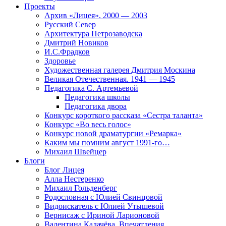
Проекты
Архив «Лицея». 2000 — 2003
Русский Север
Архитектура Петрозаводска
Дмитрий Новиков
И.С.Фрадков
Здоровье
Художественная галерея Дмитрия Москина
Великая Отечественная. 1941 — 1945
Педагогика С. Артемьевой
Педагогика школы
Педагогика двора
Конкурс короткого рассказа «Сестра таланта»
Конкурс «Во весь голос»
Конкурс новой драматургии «Ремарка»
Каким мы помним август 1991-го…
Михаил Швейцер
Блоги
Блог Лицея
Алла Нестеренко
Михаил Гольденберг
Родословная с Юлией Свинцовой
Видоискатель с Юлией Утышевой
Вернисаж с Ириной Ларионовой
Валентина Калачёва. Впечатления