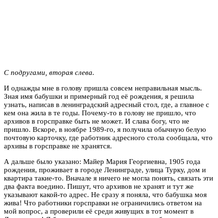
С подругами, вторая слева.
И однажды мне в голову пришла совсем неправильная мысль.
Зная имя бабушки и примерный год её рождения, я решила
узнать, написав в ленинградский адресный стол, где, а главное с
кем она жила в те годы. Почему-то в голову не пришло, что
архивов в горсправке быть не может. И слава богу, что не
пришло. Вскоре, в ноябре 1989-го, я получила обычную белую
почтовую карточку, где работник адресного стола сообщала, что
архивы в горсправке не хранятся.
А дальше было указано: Майер Мария Георгиевна, 1905 года
рождения, проживает в городе Ленинграде, улица Турку, дом и
квартира такие-то. Вначале я ничего не могла понять, связать эти
два факта воедино. Пишут, что архивов не хранят и тут же
указывают какой-то адрес. Не сразу я поняла, что бабушка моя
жива! Что работники горсправки не ограничились ответом на
мой вопрос, а проверили её среди живущих в тот момент в