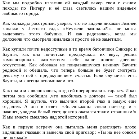
Как мы подробно излагали ей каждый вечер свои с сыном
походы по Питеру, и её глаза светились нашим виденьем
любимого города.
Как однажды расстроили, уверяя, что не видели никакой Зимней
канавки у Летнего сада. «Неужели закопали?!»- не могла
выдержать этого бабушка. И как радовалась, когда мы
доложили,что смотрели издалека и просто её не заметили.
Как купили почти недоступные в то время батончики Сникерс и
Баунти, как она по-детски предвкушала их вкус, решив
компенсировать лакомством себе наше долгое дневное
отсутствие. Как обозвала не понравившуюся начинку Баунти
редиской и обещала, что теперь больше не будет смотреть
рекламу о ней с предвкушением счастья. Если случается есть
Баунти, мы всегда вспоминаем это.
Как она и мы волновались, когда ей оперировали катаракту. И как
потом она сообщила ,что влюбилась в доктора — такой был
хороший. Я шутила, что вылечим второй глаз и замуж ещё
отдадим. А она в ответ: «Знаешь,когда сняли повязку, и я
наконец увидела белый свет, доктор оказался таким страшным!»
И мы вместе смеялись над этой историей.
Как в первую встречу она пыталась меня разглядеть плохо
видящими глазами и вынесла свой приговор: «Ты на неё совсем
не похожа!»