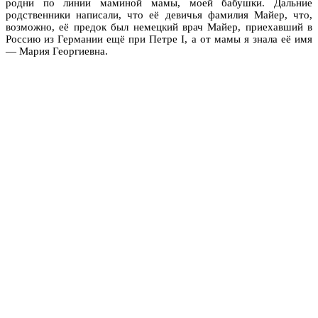
родни по линии маминой мамы, моей бабушки. Дальние
родственники написали, что её девичья фамилия Майер, что,
возможно, её предок был немецкий врач Майер, приехавший в
Россию из Германии ещё при Петре I, а от мамы я знала её имя
— Мария Георгиевна.