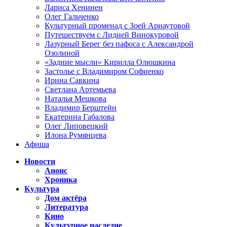
Лариса Хенинен
Олег Гальченко
Культурный променад с Зоей Арнаутовой
Путешествуем с Лидией Винокуровой
Лазурный Берег без пафоса с Александрой
Озолиной
«Задние мысли» Кирилла Олюшкина
Застолье с Владимиром Софиенко
Ирина Савкина
Светлана Артемьева
Наталья Мешкова
Владимир Берштейн
Екатерина Габалова
Олег Липовецкий
Илона Румянцева
Афиша
Новости
Анонс
Хроника
Культура
Дом актёра
Литература
Кино
Культурное наследие