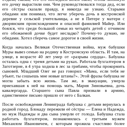
его дочку вырастили они. Чем руководствовался тогда дед, если
его сёстры сказали правду, я никогда не узнаю. Старыми
обидами или понимал, что легче уберечь дочь в костромской
деревне у сельской учительницы, а не в Питере у матери с
дворянским происхождением и опасной фамилией Майер. Или
боялся, что среди большой семьи из четырёх детей с отчимом
его обожаемой дочке будет несладко? Почему-то думаю, не
обидами. Хотел сберечь самое дорогое в своей жизни.
Когда началась Великая Отечественная война, муж бабушки
Муры вывез семью на родину в Костромскую область. И там, на
улице, в возрасте 40 лет умер от «разрыва сердца». Бабушка
осталась одна с тремя детьми на руках. Работала бухгалтером в
Заготзерне, в 4 утра ходила в лес за грибами, чтобы прокормить
сыновей. Младший Олег не раз говорил: «Мама, если тебя не
убьют, ты сошьешь мне новые штаны?». Этой фразы бабушка не
могла забыть всю жизнь. Там же, в эвакуации, умерла
приехавшая к ней на помощь мать, Мария Зиновьевна, дочь
кавалергарда. Старшего сына Павла призвали в армию,
единственное письмо пришло от него с Балкан.
После освобождения Ленинграда бабушка с детьми вернулась в
родной город. Блокаду пережили её сёстры — Елена и Надежда,
но муж Надежды и два сына умерли от голода. Бабушка стала
работать бухгалтером, познакомилась с третьим мужем
Михаилом Ивановичем, с которым прожила счастливо более