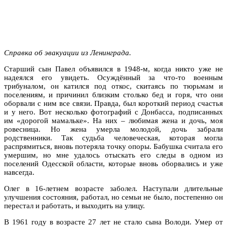
Cправка об эвакуации из Ленинграда.
Старший сын Павел объявился в 1948-м, когда никто уже не
надеялся его увидеть. Осуждённый за что-то военным
трибуналом, он катился под откос, скитаясь по тюрьмам и
поселениям, и причинил близким столько бед и горя, что они
оборвали с ним все связи. Правда, был короткий период счастья
и у него. Вот несколько фотографий с Донбасса, подписанных
им «дорогой мамальке». На них – любимая жена и дочь, моя
ровесница. Но жена умерла молодой, дочь забрали
родственники. Так судьба человеческая, которая могла
распрямиться, вновь потеряла точку опоры. Бабушка считала его
умершим, но мне удалось отыскать его следы в одном из
поселений Одесской области, которые вновь оборвались и уже
навсегда.
Олег в 16-летнем возрасте заболел. Наступали длительные
улучшения состояния, работал, но семьи не было, постепенно он
перестал и работать, и выходить на улицу.
В 1961 году в возрасте 27 лет не стало сына Володи. Умер от