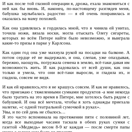
И как после той глазной операции я, дрожа, ехала знакомиться с
ней как бы вновь. И, наконец, по-настоящему разглядев меня,
бабушка заулыбалась радостно — я ей очень понравилась и
оказалась на маму похожей.
Как она удивлялась и гордилась мной, что я чинила ей унитаз,
точила ножи, вязала носки, могла отыскать Олегу сигареты,
которых во всём Питере найти было невозможно, и выиграла
какие-то призы в парке у Карлсона.
Как один год она уже махнула рукой на посадки на балконе. А
потом сердце её не выдержало, и она, слепая, уже опаздывая,
бережно, наощупь, погружала семена в землю, всё-таки давая им
возможность жить. И как радовалась от всей души, как она
только и умела, что они всё-таки выросли, и гладила их, и
гладила, совсем не видя.
И как ей нравилось,что я не крашусь совсем. И как не нравилось,
что приезжаю с тяжеленными сумками продуктов -а мне некогда
было тратить на это время в Питере, мне хотелось быть рядом с
бабушкой. И она всё мечтала, чтобы я хоть однажды приехала
налегке, «с одной театральной сумочкой в руках».
Увы, и по сей день не сбылось…
Я это часто вспоминала на протяжении пяти с половиной лет,
когда все выходные часами таскала в обеих руках сумки с
газетой «Медведь» весом 8-9 кг каждая — после смерти папы
иначе с сыном нам было не прожить.