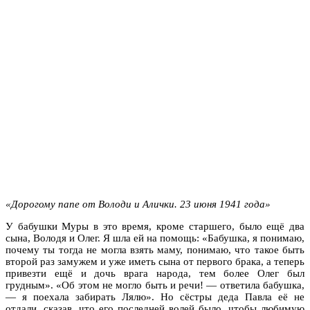
«Дорогому папе от Володи и Алички. 23 июня 1941 года»
У бабушки Муры в это время, кроме старшего, было ещё два
сына, Володя и Олег. Я шла ей на помощь: «Бабушка, я понимаю,
почему ты тогда не могла взять маму, понимаю, что такое быть
второй раз замужем и уже иметь сына от первого брака, а теперь
привезти ещё и дочь врага народа, тем более Олег был
грудным». «Об этом не могло быть и речи! — ответила бабушка,
— я поехала забирать Лялю». Но сёстры деда Павла её не
отдали, сказав, что его последней волей было, чтобы любимую