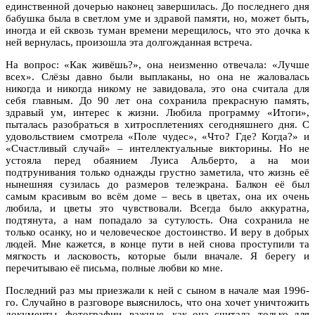
единственной дочерью наконец завершилась. До последнего дня
бабушка была в светлом уме и здравой памяти, но, может быть,
иногда и ей сквозь туман времени мерещилось, что это дочка к
ней вернулась, произошла эта долгожданная встреча.
На вопрос: «Как живёшь?», она неизменно отвечала: «Лучше
всех». Слёзы давно были выплаканы, но она не жаловалась
никогда и никогда никому не завидовала, это она считала для
себя главным. До 90 лет она сохранила прекрасную память,
здравый ум, интерес к жизни. Любила программу «Итоги»,
пыталась разобраться в хитросплетениях сегодняшнего дня. С
удовольствием смотрела «Поле чудес», «Что? Где? Когда?» и
«Счастливый случай» – интеллектуальные викторины. Но не
устояла перед обаянием Луиса Альберто, а на мои
подтрунивания только однажды грустно заметила, что жизнь её
нынешняя сузилась до размеров телеэкрана. Балкон её был
самым красивым во всём доме – весь в цветах, она их очень
любила, и цветы это чувствовали. Всегда было аккуратна,
подтянута, а нам попадало за сутулость. Она сохранила не
только осанку, но и человеческое достоинство. И веру в добрых
людей. Мне кажется, в конце пути в ней снова проступили та
мягкость и ласковость, которые были вначале. Я берегу и
перечитываю её письма, полные любви ко мне.
Последний раз мы приезжали к ней с сыном в начале мая 1996-
го. Случайно в разговоре выяснилось, что она хочет уничтожить
документы, фотографии, важные, как она считала, только для