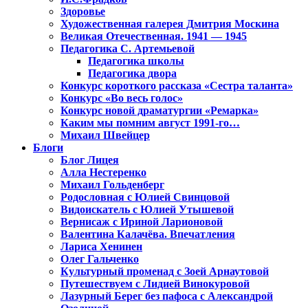
Здоровье
Художественная галерея Дмитрия Москина
Великая Отечественная. 1941 — 1945
Педагогика С. Артемьевой
Педагогика школы
Педагогика двора
Конкурс короткого рассказа «Сестра таланта»
Конкурс «Во весь голос»
Конкурс новой драматургии «Ремарка»
Каким мы помним август 1991-го…
Михаил Швейцер
Блоги
Блог Лицея
Алла Нестеренко
Михаил Гольденберг
Родословная с Юлией Свинцовой
Видоискатель с Юлией Утышевой
Вернисаж с Ириной Ларионовой
Валентина Калачёва. Впечатления
Лариса Хенинен
Олег Гальченко
Культурный променад с Зоей Арнаутовой
Путешествуем с Лидией Винокуровой
Лазурный Берег без пафоса с Александрой