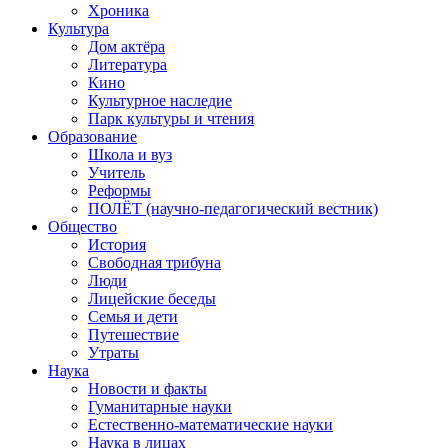
Хроника
Культура
Дом актёра
Литература
Кино
Культурное наследие
Парк культуры и чтения
Образование
Школа и вуз
Учитель
Реформы
ПОЛЁТ (научно-педагогический вестник)
Общество
История
Свободная трибуна
Люди
Лицейские беседы
Семья и дети
Путешествие
Утраты
Наука
Новости и факты
Гуманитарные науки
Естественно-математические науки
Наука в лицах