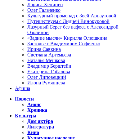
Лариса Хенинен
Олег Гальченко
Культурный променад с Зоей Арнаутовой
Путешествуем с Лидией Винокуровой
Лазурный Берег без пафоса с Александрой
Озолиной
«Задние мысли» Кирилла Олюшкина
Застолье с Владимиром Софиенко
Ирина Савкина
Светлана Артемьева
Наталья Мешкова
Владимир Берштейн
Екатерина Габалова
Олег Липовецкий
Илона Румянцева
Афиша
Новости
Анонс
Хроника
Культура
Дом актёра
Литература
Кино
Культурное наследие