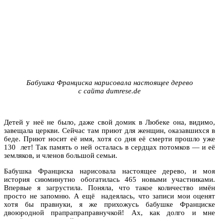
Бабушка Франциска нарисовала настоящее дерево
с сайта dumrese.de
Детей у неё не было, даже свой домик в Любеке она, видимо,
завещала церкви. Сейчас там приют для женщин, оказавшихся в
беде. Приют носит её имя, хотя со дня её смерти прошло уже
130 лет! Так память о ней осталась в сердцах потомков — и её
земляков, и членов большой семьи.
Бабушка Франциска нарисовала настоящее дерево, и моя
история сиюминутно обогатилась 465 новыми участниками.
Впервые я загрустила. Поняла, что такое количество имён
просто не запомню. А ещё надеялась, что записи мои оценят
хотя бы правнуки, я же прихожусь бабушке Франциске
двоюродной прапрапраправнучкой! Ах, как долго и мне