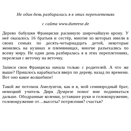
Не один день разбиралась я в этих переплетениях
с сайта www.dumrese.de
Дерево бабушки Франциски раскинуло широчайшую крону. У
неё оказалось 16 братьев и сестёр, многие из которых имели в
своих семьях по десять-четырнадцать детей, некоторые
женились на кузинах и племянницах, многие разъехались по
всему миру. Не один день разбиралась я в этих переплетениях,
перелезая с веточку на веточку.
Записи свои Франциска начала только с родителей. А что же
выше? Пришлось карабкаться вверх по дереву, назад по времени.
Вот оно какое волшебное!
Такой же потомок Амелунгов, как и я, мой семиюродный брат,
немецкий учитель Дирк Думрезе помог мне подниматься
дальше. Ободранные коленки, уставшие руки и головокружение,
головокружение от…высоты? потрясения? счастья?