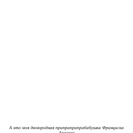
А это моя двоюродная прапрапрапрабабушка Франциска
Амелунг