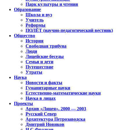
Парк культуры и чтения
Образование
Школа и вуз
Учитель
Реформы
ПОЛЁТ (научно-педагогический вестник)
Общество
История
Свободная трибуна
Люди
Лицейские беседы
Семья и дети
Путешествие
Утраты
Наука
Новости и факты
Гуманитарные науки
Естественно-математические науки
Наука в лицах
Проекты
Архив «Лицея». 2000 — 2003
Русский Север
Архитектура Петрозаводска
Дмитрий Новиков
И.С.Фрадков