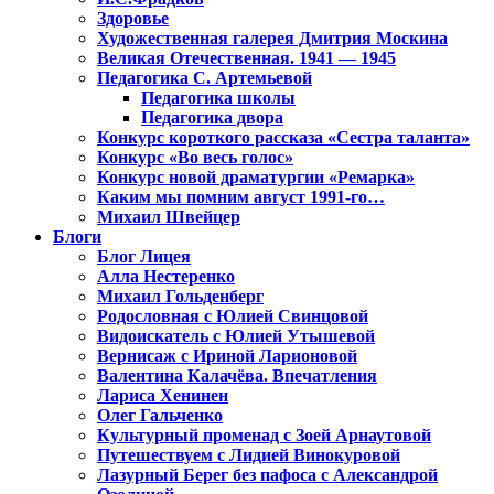
Здоровье
Художественная галерея Дмитрия Москина
Великая Отечественная. 1941 — 1945
Педагогика С. Артемьевой
Педагогика школы
Педагогика двора
Конкурс короткого рассказа «Сестра таланта»
Конкурс «Во весь голос»
Конкурс новой драматургии «Ремарка»
Каким мы помним август 1991-го…
Михаил Швейцер
Блоги
Блог Лицея
Алла Нестеренко
Михаил Гольденберг
Родословная с Юлией Свинцовой
Видоискатель с Юлией Утышевой
Вернисаж с Ириной Ларионовой
Валентина Калачёва. Впечатления
Лариса Хенинен
Олег Гальченко
Культурный променад с Зоей Арнаутовой
Путешествуем с Лидией Винокуровой
Лазурный Берег без пафоса с Александрой