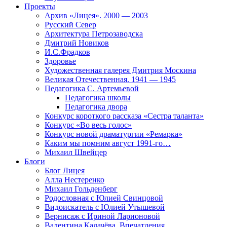
Проекты
Архив «Лицея». 2000 — 2003
Русский Север
Архитектура Петрозаводска
Дмитрий Новиков
И.С.Фрадков
Здоровье
Художественная галерея Дмитрия Москина
Великая Отечественная. 1941 — 1945
Педагогика С. Артемьевой
Педагогика школы
Педагогика двора
Конкурс короткого рассказа «Сестра таланта»
Конкурс «Во весь голос»
Конкурс новой драматургии «Ремарка»
Каким мы помним август 1991-го…
Михаил Швейцер
Блоги
Блог Лицея
Алла Нестеренко
Михаил Гольденберг
Родословная с Юлией Свинцовой
Видоискатель с Юлией Утышевой
Вернисаж с Ириной Ларионовой
Валентина Калачёва. Впечатления