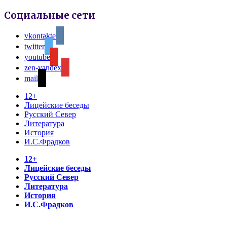
Социальные сети
vkontakte
twitter
youtube
zen-yandex
mail
12+
Лицейские беседы
Русский Север
Литература
История
И.С.Фрадков
12+
Лицейские беседы
Русский Север
Литература
История
И.С.Фрадков