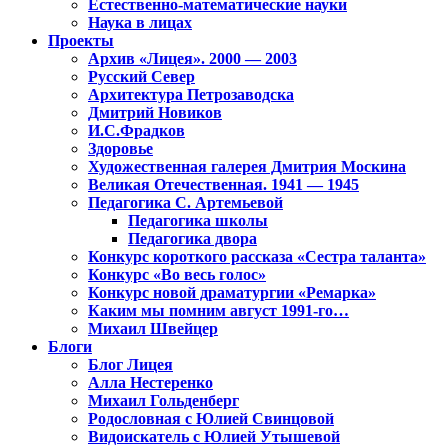
Естественно-математические науки
Наука в лицах
Проекты
Архив «Лицея». 2000 — 2003
Русский Север
Архитектура Петрозаводска
Дмитрий Новиков
И.С.Фрадков
Здоровье
Художественная галерея Дмитрия Москина
Великая Отечественная. 1941 — 1945
Педагогика С. Артемьевой
Педагогика школы
Педагогика двора
Конкурс короткого рассказа «Сестра таланта»
Конкурс «Во весь голос»
Конкурс новой драматургии «Ремарка»
Каким мы помним август 1991-го…
Михаил Швейцер
Блоги
Блог Лицея
Алла Нестеренко
Михаил Гольденберг
Родословная с Юлией Свинцовой
Видоискатель с Юлией Утышевой