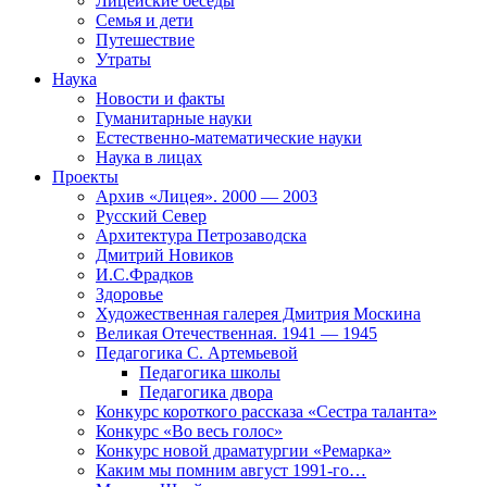
Лицейские беседы
Семья и дети
Путешествие
Утраты
Наука
Новости и факты
Гуманитарные науки
Естественно-математические науки
Наука в лицах
Проекты
Архив «Лицея». 2000 — 2003
Русский Север
Архитектура Петрозаводска
Дмитрий Новиков
И.С.Фрадков
Здоровье
Художественная галерея Дмитрия Москина
Великая Отечественная. 1941 — 1945
Педагогика С. Артемьевой
Педагогика школы
Педагогика двора
Конкурс короткого рассказа «Сестра таланта»
Конкурс «Во весь голос»
Конкурс новой драматургии «Ремарка»
Каким мы помним август 1991-го…