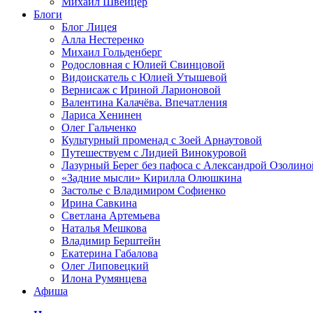
Михаил Швейцер
Блоги
Блог Лицея
Алла Нестеренко
Михаил Гольденберг
Родословная с Юлией Свинцовой
Видоискатель с Юлией Утышевой
Вернисаж с Ириной Ларионовой
Валентина Калачёва. Впечатления
Лариса Хенинен
Олег Гальченко
Культурный променад с Зоей Арнаутовой
Путешествуем с Лидией Винокуровой
Лазурный Берег без пафоса с Александрой Озолино
«Задние мысли» Кирилла Олюшкина
Застолье с Владимиром Софиенко
Ирина Савкина
Светлана Артемьева
Наталья Мешкова
Владимир Берштейн
Екатерина Габалова
Олег Липовецкий
Илона Румянцева
Афиша