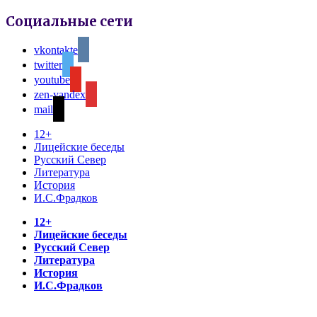
Социальные сети
vkontakte
twitter
youtube
zen-yandex
mail
12+
Лицейские беседы
Русский Север
Литература
История
И.С.Фрадков
12+
Лицейские беседы
Русский Север
Литература
История
И.С.Фрадков