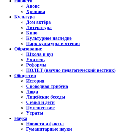
Новости
Анонс
Хроника
Культура
Дом актёра
Литература
Кино
Культурное наследие
Парк культуры и чтения
Образование
Школа и вуз
Учитель
Реформы
ПОЛЁТ (научно-педагогический вестник)
Общество
История
Свободная трибуна
Люди
Лицейские беседы
Семья и дети
Путешествие
Утраты
Наука
Новости и факты
Гуманитарные науки