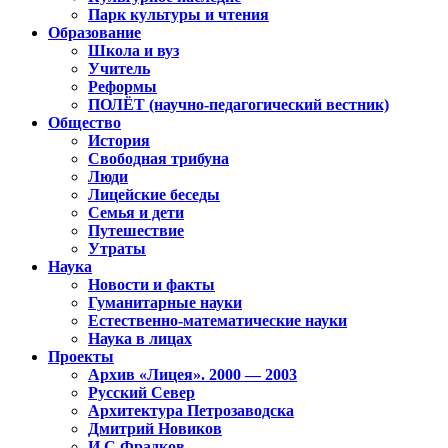
Парк культуры и чтения
Образование
Школа и вуз
Учитель
Реформы
ПОЛЁТ (научно-педагогический вестник)
Общество
История
Свободная трибуна
Люди
Лицейские беседы
Семья и дети
Путешествие
Утраты
Наука
Новости и факты
Гуманитарные науки
Естественно-математические науки
Наука в лицах
Проекты
Архив «Лицея». 2000 — 2003
Русский Север
Архитектура Петрозаводска
Дмитрий Новиков
И.С.Фрадков