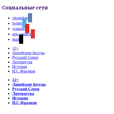
Социальные сети
vkontakte
twitter
youtube
zen-yandex
mail
12+
Лицейские беседы
Русский Север
Литература
История
И.С.Фрадков
12+
Лицейские беседы
Русский Север
Литература
История
И.С.Фрадков