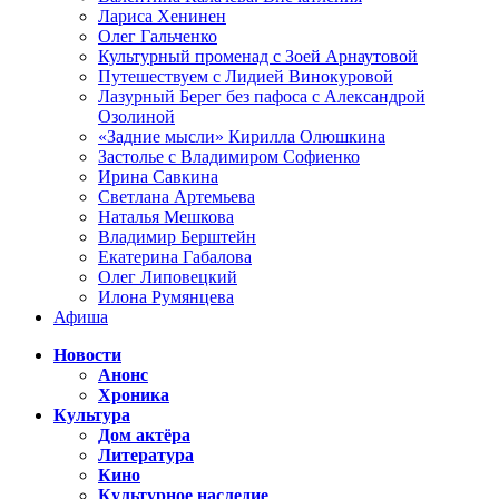
Лариса Хенинен
Олег Гальченко
Культурный променад с Зоей Арнаутовой
Путешествуем с Лидией Винокуровой
Лазурный Берег без пафоса с Александрой
Озолиной
«Задние мысли» Кирилла Олюшкина
Застолье с Владимиром Софиенко
Ирина Савкина
Светлана Артемьева
Наталья Мешкова
Владимир Берштейн
Екатерина Габалова
Олег Липовецкий
Илона Румянцева
Афиша
Новости
Анонс
Хроника
Культура
Дом актёра
Литература
Кино
Культурное наследие