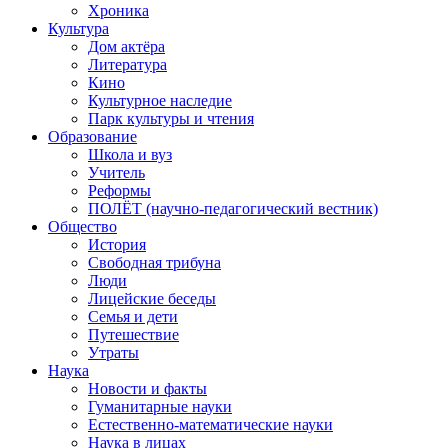
Хроника
Культура
Дом актёра
Литература
Кино
Культурное наследие
Парк культуры и чтения
Образование
Школа и вуз
Учитель
Реформы
ПОЛЁТ (научно-педагогический вестник)
Общество
История
Свободная трибуна
Люди
Лицейские беседы
Семья и дети
Путешествие
Утраты
Наука
Новости и факты
Гуманитарные науки
Естественно-математические науки
Наука в лицах