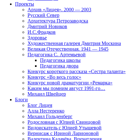
Проекты
Архив «Лицея». 2000 — 2003
Русский Север
Архитектура Петрозаводска
Дмитрий Новиков
И.С.Фрадков
Здоровье
Художественная галерея Дмитрия Москина
Великая Отечественная. 1941 — 1945
Педагогика С. Артемьевой
Педагогика школы
Педагогика двора
Конкурс короткого рассказа «Сестра таланта»
Конкурс «Во весь голос»
Конкурс новой драматургии «Ремарка»
Каким мы помним август 1991-го…
Михаил Швейцер
Блоги
Блог Лицея
Алла Нестеренко
Михаил Гольденберг
Родословная с Юлией Свинцовой
Видоискатель с Юлией Утышевой
Вернисаж с Ириной Ларионовой
Валентина Калачёва. Впечатления