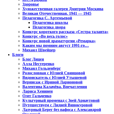
Здоровье
Художественная галерея Дмитрия Москина
Великая Отечественная. 1941 — 1945
Педагогика С. Артемьевой
Педагогика школы
Педагогика двора
Конкурс короткого рассказа «Сестра таланта»
Конкурс «Во весь голос»
Конкурс новой драматургии «Ремарка»
Каким мы помним август 1991-го…
Михаил Швейцер
Блоги
Блог Лицея
Алла Нестеренко
Михаил Гольденберг
Родословная с Юлией Свинцовой
Видоискатель с Юлией Утышевой
Вернисаж с Ириной Ларионовой
Валентина Калачёва. Впечатления
Лариса Хенинен
Олег Гальченко
Культурный променад с Зоей Арнаутовой
Путешествуем с Лидией Винокуровой
Лазурный Берег без пафоса с Александрой