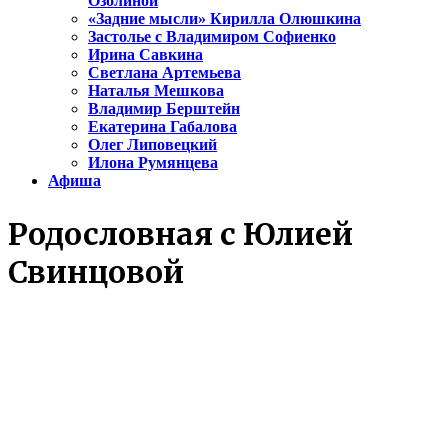
Озолиной
«Задние мысли» Кирилла Олюшкина
Застолье с Владимиром Софиенко
Ирина Савкина
Светлана Артемьева
Наталья Мешкова
Владимир Берштейн
Екатерина Габалова
Олег Липовецкий
Илона Румянцева
Афиша
Родословная с Юлией
Свинцовой