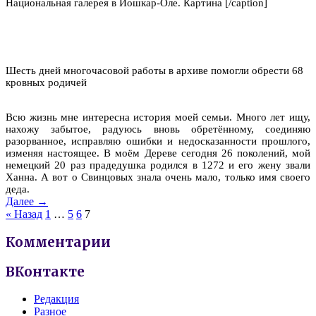
Национальная галерея в Йошкар-Оле. Картина [/caption]
Шесть дней многочасовой работы в архиве помогли обрести 68
кровных родичей
Всю жизнь мне интересна история моей семьи. Много лет ищу,
нахожу забытое, радуюсь вновь обретённому, соединяю
разорванное, исправляю ошибки и недосказанности прошлого,
изменяя настоящее. В моём Дереве сегодня 26 поколений, мой
немецкий 20 раз прадедушка родился в 1272 и его жену звали
Ханна. А вот о Свинцовых знала очень мало, только имя своего
деда.
Далее →
« Назад
1
…
5
6
7
Комментарии
ВКонтакте
Редакция
Разное