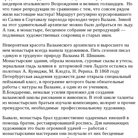
шедевров итальянского Возрождения и великих голландцев. Но
что такое репродукции по сравнению с тем, что совсем рядом
жили настоящие мастера! Маршрут регулярно курсировавшего
из Салми в Сортавалу парохода проходил через Валаам. Зимой
на этот удивительный архипелаг можно было добраться по льду.
А там, в монастыре, бесценное собрание не репродукций —
подлинных художественных сокровищ и старых икон.
Невероятная красота Валаамского архипелага и выросшего на
нем монастыря всегда манила художников. Пять сезонов писал
«дикую и трудную» природу Валаама И. Шишкин.
Монастырские здания, образы монахов, суровые скалы и утесы,
зеркальная гладь заливов и штормовой гнев Ладоги остались на
полотнах А. Куинджи, М. Клодта, Н. Рериха. В 1868 году
Петербургская академия художеств даже открыла специальный
пейзажный класс, в программе которого были обязательные
работы с натуры на Валааме, а один из ее учеников,
В.Бондаренко, немалые усилия приложил для создания
валаамской школы рисования и живописи. В этой школе таланты
из монастырских братьев изучали композицию, колорит и прочие
премудрости, необходимые профессиональному художнику.
Бывало, монастырь брал художественно одаренных юношей в
помощь братии, реставрировавшей роспись. Для начинающих
художников это было огромной удачей — работая с
монастырскими мастерами они получали от них бесценные