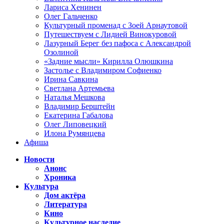
Лариса Хенинен
Олег Гальченко
Культурный променад с Зоей Арнаутовой
Путешествуем с Лидией Винокуровой
Лазурный Берег без пафоса с Александрой
Озолиной
«Задние мысли» Кирилла Олюшкина
Застолье с Владимиром Софиенко
Ирина Савкина
Светлана Артемьева
Наталья Мешкова
Владимир Берштейн
Екатерина Габалова
Олег Липовецкий
Илона Румянцева
Афиша
Новости
Анонс
Хроника
Культура
Дом актёра
Литература
Кино
Культурное наследие