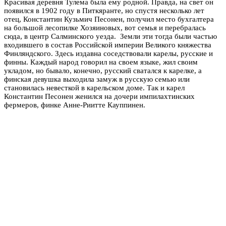
Красивая деревня Тулема была ему родной. Правда, на свет он
появился в 1902 году в Питкяранте, но спустя несколько лет
отец, Константин Кузьмич Песонен, получил место бухгалтера
на большой лесопилке Хозяиновых, вот семья и перебралась
сюда, в центр Салминского уезда. Земли эти тогда были частью
входившего в состав Российской империи Великого княжества
Финляндского. Здесь издавна соседствовали карелы, русские и
финны. Каждый народ говорил на своем языке, жил своим
укладом, но бывало, конечно, русский сватался к карелке, а
финская девушка выходила замуж в русскую семью или
становилась невесткой в карельском доме. Так и карел
Константин Песонен женился на дочери импилахтинских
фермеров, финке Анне-Риитте Кауппинен.