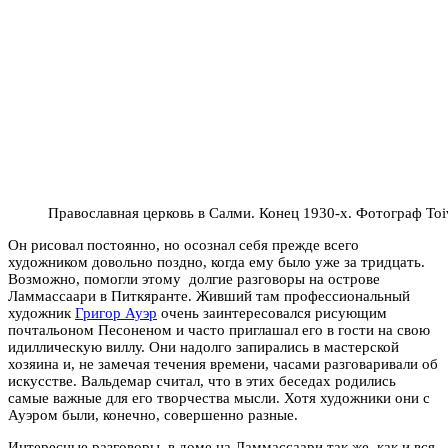
Православная церковь в Салми. Конец 1930-х. Фотограф Toiv
Он рисовал постоянно, но осознал себя прежде всего
художником довольно поздно, когда ему было уже за тридцать.
Возможно, помогли этому долгие разговоры на острове
Ламмассаари в Питкяранте. Живший там профессиональный
художник
Григор Ауэр
очень заинтересовался рисующим
почтальоном Песоненом и часто приглашал его в гости на свою
идиллическую виллу. Они надолго запирались в мастерской
хозяина и, не замечая течения времени, часами разговаривали об
искусстве. Вальдемар считал, что в этих беседах родились
самые важные для его творчества мысли. Хотя художники они с
Ауэром были, конечно, совершенно разные.
Интересные разговоры в доме на Ламмассаари так же, как и вся