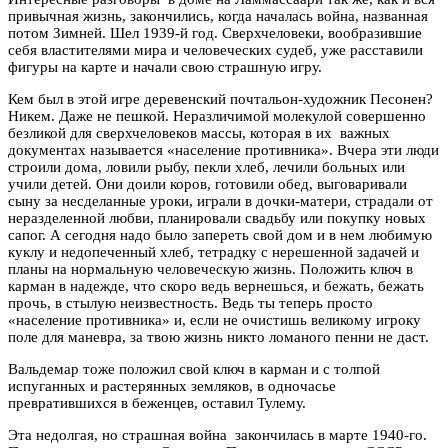
привычная жизнь, закончились, когда началась война, названная
потом Зимней. Шел 1939-й год. Сверхчеловеки, вообразившие
себя властителями мира и человеческих судеб, уже расставили
фигуры на карте и начали свою страшную игру.
Кем был в этой игре деревенский почтальон-художник Песонен?
Никем. Даже не пешкой. Неразличимой молекулой совершенно
безликой для сверхчеловеков массы, которая в их важных
документах называется «население противника». Вчера эти люди
строили дома, ловили рыбу, пекли хлеб, лечили больных или
учили детей. Они доили коров, готовили обед, выговаривали
сыну за несделанные уроки, играли в дочки-матери, страдали от
неразделенной любви, планировали свадьбу или покупку новых
сапог. А сегодня надо было запереть свой дом и в нем любимую
куклу и недопеченный хлеб, тетрадку с нерешенной задачей и
планы на нормальную человеческую жизнь. Положить ключ в
карман в надежде, что скоро ведь вернешься, и бежать, бежать
прочь, в стылую неизвестность. Ведь ты теперь просто
«население противника» и, если не очистишь великому игроку
поле для маневра, за твою жизнь никто ломаного пенни не даст.
Вальдемар тоже положил свой ключ в карман и с толпой
испуганных и растерянных земляков, в одночасье
превратившихся в беженцев, оставил Тулему.
Эта недолгая, но страшная война закончилась в марте 1940-го.