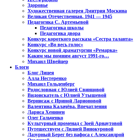
Здоровье
Художественная галерея Дмитрия Москина
Великая Отечественная. 1941 — 1945
Педагогика С. Артемьевой
Педагогика школы
Педагогика двора
Конкурс короткого рассказа «Сестра таланта»
Конкурс «Во весь голос»
Конкурс новой драматургии «Ремарка»
Каким мы помним август 1991-го…
Михаил Швейцер
Блоги
Блог Лицея
Алла Нестеренко
Михаил Гольденберг
Родословная с Юлией Свинцовой
Видоискатель с Юлией Утышевой
Вернисаж с Ириной Ларионовой
Валентина Калачёва. Впечатления
Лариса Хенинен
Олег Гальченко
Культурный променад с Зоей Арнаутовой
Путешествуем с Лидией Винокуровой
Лазурный Берег без пафоса с Александрой