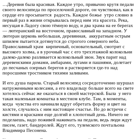
…Деревня была красивая. Каждое утро, привычно крутя педали
своего велосипеда по проселочной дороге, он чувствовал, как в
сердце его просыпается радость. Каждое божье утро словно в
первый раз в жизни открывалась перед ним эта красота. Река,
несущая в Ладогу свою тёмную воду, и два храма на ее берегах
— лютеранский на восточном, православный на западном. У
лютеран церковь небольшая, деревянная, аккуратным острым
шпилем пытается дотянутся до строгого северного неба.
Православный храм кирпичный, основательный, смотрит с
высокого холма, а в урочный час с его трехэтажной колокольни
далеко-далеко разливается колокольный звон. Звук парит над
деревенскими домами, амбарами, лугами и пашнями, долетает
до песчаных озерных берегов и растворяется где-то над
поросшими тростником тихими заливами.
И его душа парила. Старый велосипед сосредоточенно шуршал
натруженными колесами, а его владельцу больше всего на свете
хотелось сейчас же оказаться в своей мастерской. Была у него
такая маленькая комнатка в местном клубе. Там, в моменты,
когда чувства его начинали вдруг обретать форму и цвет на
холсте, случалось с ним настоящее счастье. Но до встречи с
кистями и красками еще долгий и хлопотный день. Ничего не
поделаешь, надо поживей нажимать на педали, ведь люди ждут
писем, газет, бандеролей. Ждут его, тулемского почтальона
Владимира Песонена.