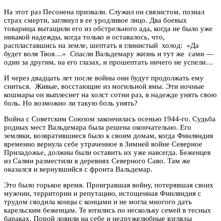
На этот раз Песонена призвали. Служил он связистом, познал
страх смерти, заглянул в ее уродливое лицо. Два боевых
товарища вытащили его из обстрельного ада, когда не было уже
никакой надежды, когда только и оставалось, что,
распластавшись на земле, шептать в глинистый холод: «Да
будет воля Твоя…» Спасли Вальдемару жизнь и тут же сами —
один за другим, на его глазах, и прошептать ничего не успели…
И через двадцать лет после войны они будут продолжать ему
сниться. Живые, восстающие из могильной ямы. Эти ночные
кошмары он выплеснет на холст сотни раз, в надежде унять свою
боль. Но возможно ли такую боль унять?
Война с Советским Союзом закончилась осенью 1944-го. Судьба
родных мест Вальдемара была решена окончательно. Его
земляки, возвратившиеся было к своим домам, когда Финляндия
временно вернула себе утраченное в Зимней войне Северное
Приладожье, должны были оставить их уже навсегда. Беженцев
из Салми разместили в деревнях Северного Саво. Там же
оказался и вернувшийся с фронта Вальдемар.
Это было горькое время. Проигравшая войну, потерявшая своих
мужчин, территории и репутацию, истощенная Финляндия с
трудом сводила концы с концами и не могла многого дать
карельским беженцам. Те ютились по нескольку семей в тесных
бараках. Порой ловили на себе и недружелюбные взгляды