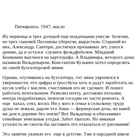
Питкяранта. 1947, масло
Их первенца и трех дочерей еще младенцами унесли болезни,
но трех сыновей Песонены уберегли, вырастили. Старший из
них, Александр, Сантери, достигнув призывных лет, ушел в
армию, да и остался служить фельдфебелем. Младший
Бенжамин выучился на картографа. А Владимира, которого дома
называли Вальдемаром, Константин Кузьмич хотел определить
по своей бухгалтерской линии.
Однако, отучившись на бухгалтера, тот лишь укрепился в
уверенности, что цифры и гроссбухи хоть и дадут заработать на
кусок хлеба с маслом, счастливым его не сделают. И пошел
работать почтальоном. Развозил почту, доставлял посылки,
иногда подрабатывал, помогая соседям по части ремонта. А
еще пахал, сеял, косил. Ни у кого в семье к сельскому труду
душа не лежала, даром что Анна — фермерская дочь, но какой
же дом в деревне без земли? Вот Вальдемар и обихаживал
семейные земельные угодья. Забот хватало. Но никакая
усталость не смогла бы заставить его отказаться от рисования!
Это занятие увлекло его еще в детстве. Уже в народной школе