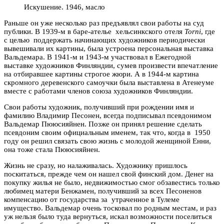
Искушение. 1946, масло
Раньше он уже несколько раз предъявлял свои работы на суд
публики. В 1939-м в баре-ателье хельсинкского отеля
Torni
, где
с целью поддержать начинающих художников периодически
вывешивали их картины, была устроена персональная выставка
Вальдемара. В 1941-м и 1943-м участвовал в Ежегодной
выставке художников Финляндии, сумев произвести впечатление
на отбиравшее картины строгое жюри. А в 1944-м картина
скромного деревенского самоучки была выставлена в Атенеуме
вместе с работами членов союза художников Финляндии.
Свои работы художник, получивший при рождении имя и
фамилию Владимир Песонен, всегда подписывал псевдонимом
Вальдемар Пююсияйнен. Позже он принял решение сделать
псевдоним своим официальным именем, так что, когда в 1950
году он решил связать свою жизнь с молодой женщиной Енни,
она тоже стала Пююсияйнен.
Жизнь не сразу, но налаживалась. Художнику пришлось
поскитаться, прежде чем он нашел свой финский дом. Денег на
покупку жилья не было, недвижимостью смог обзавестись только
любимец матери Бенжамен, получивший за всех Песоненов
компенсацию от государства за утраченное в Тулеме
имущество. Вальдемар очень тосковал по родным местам, и раз
уж нельзя было туда вернуться, искал возможности поселиться