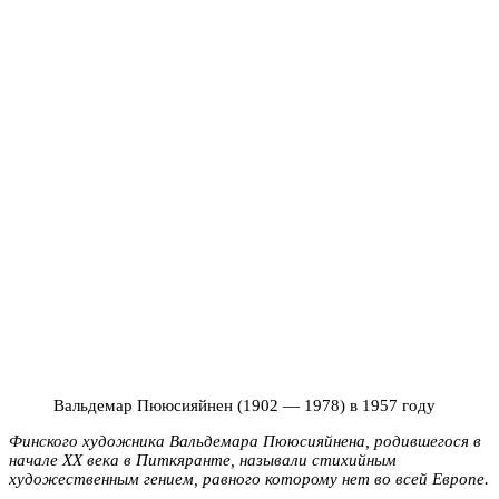
Вальдемар Пююсияйнен (1902 — 1978) в 1957 году
Финского художника Вальдемара Пююсияйнена, родившегося в
начале XX века в Питкяранте, называли стихийным
художественным гением, равного которому нет во всей Европе.