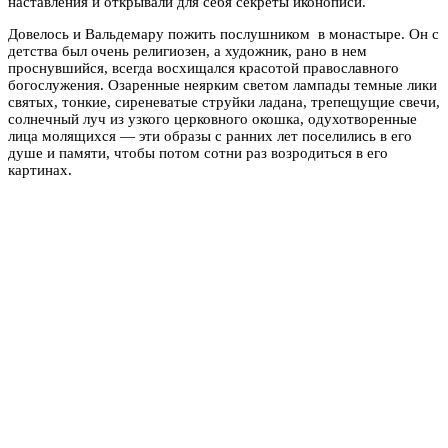
наставления и открывали для себя секреты иконописи.
Довелось и Вальдемару пожить послушником в монастыре. Он с
детства был очень религиозен, а художник, рано в нем
проснувшийся, всегда восхищался красотой православного
богослужения. Озаренные неярким светом лампады темные лики
святых, тонкие, сиреневатые струйки ладана, трепещущие свечи,
солнечный луч из узкого церковного окошка, одухотворенные
лица молящихся — эти образы с ранних лет поселились в его
душе и памяти, чтобы потом сотни раз возродиться в его
картинах.