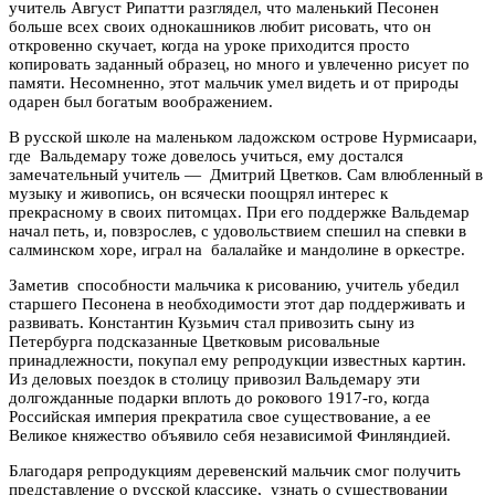
учитель Август Рипатти разглядел, что маленький Песонен
больше всех своих однокашников любит рисовать, что он
откровенно скучает, когда на уроке приходится просто
копировать заданный образец, но много и увлеченно рисует по
памяти. Несомненно, этот мальчик умел видеть и от природы
одарен был богатым воображением.
В русской школе на маленьком ладожском острове Нурмисаари,
где Вальдемару тоже довелось учиться, ему достался
замечательный учитель — Дмитрий Цветков. Сам влюбленный в
музыку и живопись, он всячески поощрял интерес к
прекрасному в своих питомцах. При его поддержке Вальдемар
начал петь, и, повзрослев, с удовольствием спешил на спевки в
салминском хоре, играл на балалайке и мандолине в оркестре.
Заметив способности мальчика к рисованию, учитель убедил
старшего Песонена в необходимости этот дар поддерживать и
развивать. Константин Кузьмич стал привозить сыну из
Петербурга подсказанные Цветковым рисовальные
принадлежности, покупал ему репродукции известных картин.
Из деловых поездок в столицу привозил Вальдемару эти
долгожданные подарки вплоть до рокового 1917-го, когда
Российская империя прекратила свое существование, а ее
Великое княжество объявило себя независимой Финляндией.
Благодаря репродукциям деревенский мальчик смог получить
представление о русской классике, узнать о существовании