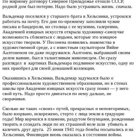
По мирному договору Северное Приладожье отошло СССР,
родной дом был потерян. Надо было устраивать жизнь сначала.
Вальдемар поселился у старшего брата в Хельсинки, устроился
работать на почту. Его дни по-прежнему заполняли чужие
письма и бандероли, но столица с ее музеями, галереями,
Академией изящных искусств открыла художнику-самоучке
возможность сблизиться с людьми, которые это изящное
искусство творили. У Песонена появились знакомства в
художественной среде, а с известным скульптором Вяйне
Аалтоненом он даже подружился. Аалтонен, выбравший своим
делом ваяние, был и талантливым живописцем. Он сразу
разглядел в картинах Вальдемара подлинное искусство, одну из
них приобрел для своей домашней коллекции.
Оказавшись в Хельсинки, Вальдемар задумался было о
профессиональном художественном образовании, но в стенах
школы при Академии изящных искусств сразу понял — у него
свой путь. Надо просто двигаться по нему дальше, не
сворачивая.
Сколько же таких «своих» путей, прекрасных и неповторимых,
было взорвано, искорежено, стерто с лица земли в грядущие
годы! Мир корчился в пламени, раздутом безумцами, рожденные
творить и созидать люди по их страшной воле шли убивать и
калечить друг друга. 25 июня 1941 года бомбы посыпались и на
Хельсинки, Финляндия вновь оказалась в состоянии войны.