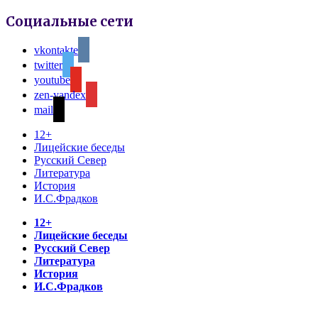
Социальные сети
vkontakte
twitter
youtube
zen-yandex
mail
12+
Лицейские беседы
Русский Север
Литература
История
И.С.Фрадков
12+
Лицейские беседы
Русский Север
Литература
История
И.С.Фрадков