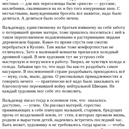
местных — для них переселенцы были «рюсся» — русские,
нахлебники, свалившиеся на их и без того изнуренные шеи. С
несчастными, вынужденными бросить все нажитое, надо было
делиться. А делиться было особо нечем.
Вальдемару, единственному из братьев взявшему на себя заботу
о потерявшей зрение матери, тоже пришлось поселиться с ней в
таком переполненном подавленными и растерянными людьми
деревенском бараке. Какое-то время спустя они смогли
перебраться в Куопио. Там жилье тоже комфортностью не
отличалось. Зато к маленькой комнатке прилагался холодный
дровяной сарай. В нем художник тут же устроил себе
мастерскую и погрузился в работу. Творил, не чувствуя холода и
голода. Забывая про то, что надо бы как-то раздобыть самое
насущное. В послевоенной стране раздобывать приходилось всё
— муку, соль, мыло, дрова. О рисовальных принадлежностях и
говорить нечего — практически всё надо было заказывать из
благополучно пережившей войну нейтральной Швеции. Не
каждый художник мог себе это позволить.
Вальдемар писал тогда в основном тем, что оказалось
доступно, — углем. Он рисовал матерей, горестно
прижимающих к себе плачущих малышей, стариков, бредущих
прочь от возделанной земли, от стен, в которых прожили жизнь,
родили и вырастили детей, надеялись встретить последний час.
Быть может, художнику и не требовалось тогда красок — чтобы