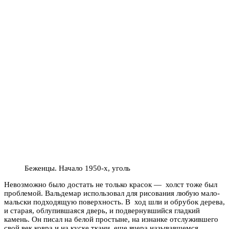
Беженцы. Начало 1950-х, уголь
Невозможно было достать не только красок — холст тоже был
проблемой. Вальдемар использовал для рисования любую мало-
мальски подходящую поверхность. В ход шли и обрубок дерева,
и старая, облупившаяся дверь, и подвернувшийся гладкий
камень. Он писал на белой простыне, на изнанке отслужившего
свой век ковра и на куске ткани, еще вчера называвшемся