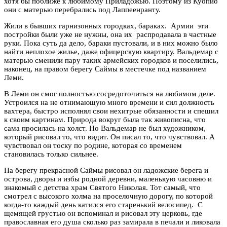
хотя бы поближе к любимому Приладожью. Поэтому из Куопио
они с матерью перебрались под Лаппеенранту.
Жили в бывших гарнизонных городках, бараках. Армии эти
постройки были уже не нужны, она их распродавала в частные
руки. Пока суть да дело, бараки пустовали, и в них можно было
найти неплохое жилье, даже офицерскую квартиру. Вальдемар с
матерью сменили пару таких армейских городков и поселились,
наконец, на правом берегу Саймы в местечке под названием
Леми.
В Леми он смог полностью сосредоточиться на любимом деле.
Устроился на не отнимающую много времени и сил должность
вахтера, быстро исполнял свои нехитрые обязанности и спешил
к своим картинам. Природа вокруг была так живописна, что
сама просилась на холст. Но Вальдемар не был художником,
который рисовал то, что видит. Он писал то, что чувствовал. А
чувствовал он тоску по родине, которая со временем
становилась только сильнее.
На берегу прекрасной Саймы рисовал он ладожские берега и
острова, дворы и избы родной деревни, маленькую часовню и
знакомый с детства храм Святого Николая. Тот самый, что
смотрел с высокого холма на проселочную дорогу, по которой
когда-то каждый день катился его старенький велосипед. С
щемящей грустью он вспоминал и рисовал эту церковь, где
православная его душа сколько раз замирала в печали и ликовала