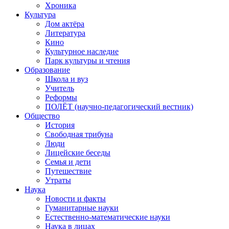
Хроника
Культура
Дом актёра
Литература
Кино
Культурное наследие
Парк культуры и чтения
Образование
Школа и вуз
Учитель
Реформы
ПОЛЁТ (научно-педагогический вестник)
Общество
История
Свободная трибуна
Люди
Лицейские беседы
Семья и дети
Путешествие
Утраты
Наука
Новости и факты
Гуманитарные науки
Естественно-математические науки
Наука в лицах