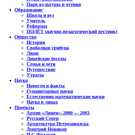
Парк культуры и чтения
Образование
Школа и вуз
Учитель
Реформы
ПОЛЁТ (научно-педагогический вестник)
Общество
История
Свободная трибуна
Люди
Лицейские беседы
Семья и дети
Путешествие
Утраты
Наука
Новости и факты
Гуманитарные науки
Естественно-математические науки
Наука в лицах
Проекты
Архив «Лицея». 2000 — 2003
Русский Север
Архитектура Петрозаводска
Дмитрий Новиков
И.С.Фрадков