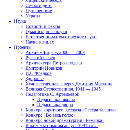
Лицейские беседы
Семья и дети
Путешествие
Утраты
Наука
Новости и факты
Гуманитарные науки
Естественно-математические науки
Наука в лицах
Проекты
Архив «Лицея». 2000 — 2003
Русский Север
Архитектура Петрозаводска
Дмитрий Новиков
И.С.Фрадков
Здоровье
Художественная галерея Дмитрия Москина
Великая Отечественная. 1941 — 1945
Педагогика С. Артемьевой
Педагогика школы
Педагогика двора
Конкурс короткого рассказа «Сестра таланта»
Конкурс «Во весь голос»
Конкурс новой драматургии «Ремарка»
Каким мы помним август 1991-го…