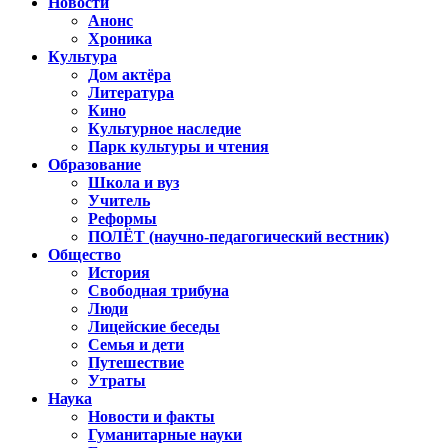
Новости
Анонс
Хроника
Культура
Дом актёра
Литература
Кино
Культурное наследие
Парк культуры и чтения
Образование
Школа и вуз
Учитель
Реформы
ПОЛЁТ (научно-педагогический вестник)
Общество
История
Свободная трибуна
Люди
Лицейские беседы
Семья и дети
Путешествие
Утраты
Наука
Новости и факты
Гуманитарные науки