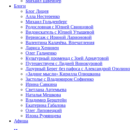
Михаил Швейцер
Блоги
Блог Лицея
Алла Нестеренко
Михаил Гольденберг
Родословная с Юлией Свинцовой
Видоискатель с Юлией Утышевой
Вернисаж с Ириной Ларионовой
Валентина Калачёва. Впечатления
Лариса Хенинен
Олег Гальченко
Культурный променад с Зоей Арнаутовой
Путешествуем с Лидией Винокуровой
Лазурный Берег без пафоса с Александрой Озолино
«Задние мысли» Кирилла Олюшкина
Застолье с Владимиром Софиенко
Ирина Савкина
Светлана Артемьева
Наталья Мешкова
Владимир Берштейн
Екатерина Габалова
Олег Липовецкий
Илона Румянцева
Афиша