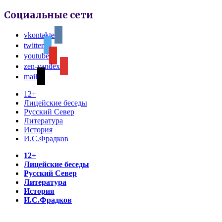
Социальные сети
vkontakte
twitter
youtube
zen-yandex
mail
12+
Лицейские беседы
Русский Север
Литература
История
И.С.Фрадков
12+
Лицейские беседы
Русский Север
Литература
История
И.С.Фрадков