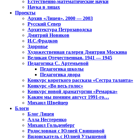
Естественно-математические науки
Наука в лицах
Проекты
Архив «Лицея». 2000 — 2003
Русский Север
Архитектура Петрозаводска
Дмитрий Новиков
И.С.Фрадков
Здоровье
Художественная галерея Дмитрия Москина
Великая Отечественная. 1941 — 1945
Педагогика С. Артемьевой
Педагогика школы
Педагогика двора
Конкурс короткого рассказа «Сестра таланта»
Конкурс «Во весь голос»
Конкурс новой драматургии «Ремарка»
Каким мы помним август 1991-го…
Михаил Швейцер
Блоги
Блог Лицея
Алла Нестеренко
Михаил Гольденберг
Родословная с Юлией Свинцовой
Видоискатель с Юлией Утышевой