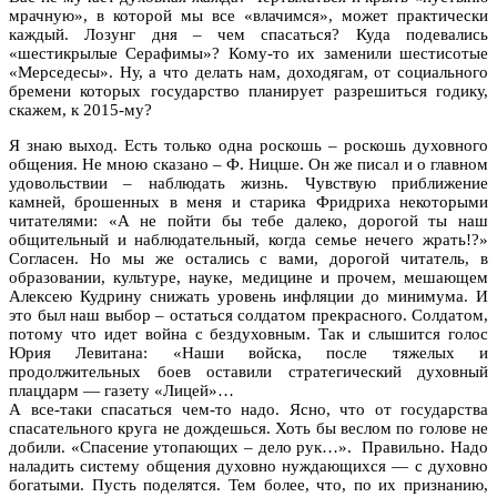
мрачную», в которой мы все «влачимся», может практически
каждый. Лозунг дня – чем спасаться? Куда подевались
«шестикрылые Серафимы»? Кому-то их заменили шестисотые
«Мерседесы». Ну, а что делать нам, доходягам, от социального
бремени которых государство планирует разрешиться годику,
скажем, к 2015-му?
Я знаю выход. Есть только одна роскошь – роскошь духовного
общения. Не мною сказано – Ф. Ницше. Он же писал и о главном
удовольствии – наблюдать жизнь. Чувствую приближение
камней, брошенных в меня и старика Фридриха некоторыми
читателями: «А не пойти бы тебе далеко, дорогой ты наш
общительный и наблюдательный, когда семье нечего жрать!?»
Согласен. Но мы же остались с вами, дорогой читатель, в
образовании, культуре, науке, медицине и прочем, мешающем
Алексею Кудрину снижать уровень инфляции до минимума. И
это был наш выбор – остаться солдатом прекрасного. Солдатом,
потому что идет война с бездуховным. Так и слышится голос
Юрия Левитана: «Наши войска, после тяжелых и
продолжительных боев оставили стратегический духовный
плацдарм — газету «Лицей»…
А все-таки спасаться чем-то надо. Ясно, что от государства
спасательного круга не дождешься. Хоть бы веслом по голове не
добили. «Спасение утопающих – дело рук…». Правильно. Надо
наладить систему общения духовно нуждающихся — с духовно
богатыми. Пусть поделятся. Тем более, что, по их признанию,