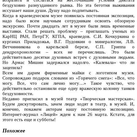
бездуховно разнузданного рынка. Но эта беготня выживания
иссушает наши души. Душу надо подпитывать.
Когда в краеведческом музее появилась постоянная экспозиция,
надо было всем научным сотрудникам освоить обзорную
экскурсию. Почти двадцать лет в музее были лишь временные
выставки. Стали решать проблему – приглашать ученых из
КарНЦ РАН, ПетрГУ, КГПА, краеведов. С.И. Кочкуркина о
курганах Приладожья, В.Г. Пудовкин о минералогии, Л.В.
Ветчинникова о карельской березе, С.П. Гриппа о
дендрохронологии – всех не перечислишь. Это были
действительно десятки духовных встреч с духовными людьми.
Но Армас Мишин задержался надолго. «Калевала» что ли
зацепила?
Всем им дарим фирменные майки с логотипом музея.
Сопровождаю подарок словами из «Горячего снега»: «Все, что
могу. Все, что сам лично могу…» Такое чувство, что
действительно остановили еще одну вражескую колонну танков
бездуховности.
Недавно пригласил в музей театр «Творческая мастерская».
Будем дискутировать, зачем люди ходят в театр, в музей. И,
конечно, покажем актерам нашу постоянную экспозицию.
Интернет-журнал «Лицей» ждем к нам 26 марта. Кстати, для
этого есть еще и субботы!
Похожее