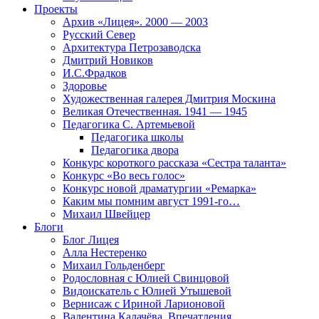
Проекты
Архив «Лицея». 2000 — 2003
Русский Север
Архитектура Петрозаводска
Дмитрий Новиков
И.С.Фрадков
Здоровье
Художественная галерея Дмитрия Москина
Великая Отечественная. 1941 — 1945
Педагогика С. Артемьевой
Педагогика школы
Педагогика двора
Конкурс короткого рассказа «Сестра таланта»
Конкурс «Во весь голос»
Конкурс новой драматургии «Ремарка»
Каким мы помним август 1991-го…
Михаил Швейцер
Блоги
Блог Лицея
Алла Нестеренко
Михаил Гольденберг
Родословная с Юлией Свинцовой
Видоискатель с Юлией Утышевой
Вернисаж с Ириной Ларионовой
Валентина Калачёва. Впечатления