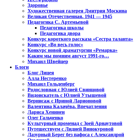
Здоровье
Художественная галерея Дмитрия Москина
Великая Отечественная. 1941 — 1945
Педагогика С. Артемьевой
Педагогика школы
Педагогика двора
Конкурс короткого рассказа «Сестра таланта»
Конкурс «Во весь голос»
Конкурс новой драматургии «Ремарка»
Каким мы помним август 1991-го…
Михаил Швейцер
Блоги
Блог Лицея
Алла Нестеренко
Михаил Гольденберг
Родословная с Юлией Свинцовой
Видоискатель с Юлией Утышевой
Вернисаж с Ириной Ларионовой
Валентина Калачёва. Впечатления
Лариса Хенинен
Олег Гальченко
Культурный променад с Зоей Арнаутовой
Путешествуем с Лидией Винокуровой
Лазурный Берег без пафоса с Александрой