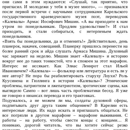
они сами в этом нуждаются: «Слушай, так приятно, что
пригласил. И молодежи у тебя в музее много», — признавался
после первой встречи с научными сотрудниками Карельского
государственного краеведческого музея поэт, переводчик
«Калевалы» Армас Иосифович Мишин. «А вы приходите к нам
утром по понедельникам. Продлим удовольствие?» И стал
приходить, и стали собираться, с нетерпеньем ждать
понедельников.
«Взять бы понедельники, да и отменить!» Действительно, день
планерок, накачек, совещаний. Планерку пришлось перенести на
более ранний срок и айда слушать Армаса Мишина. Духовный
час заряжает на неделю. Мишин знает «Калевалу» и историю
вокруг нее до таких тонкостей, что я спокоен за этот марафон.
Интерес не иссякает. Как Элиас Леннрот стал Ильей
Ивановичем? «Калевала» — фольклор или литература и есть ли у
нее автор? Не пора бы реабилитировать старуху Лоухи? Роль
Куусинена и Гюллинга в истории «Калевалы»? Этнические
проблемы, патриотизм и лжепатриотизм, эротические сцены, как
выглядело Сампо – вот лишь часть проблематики бесед. Я уже
не говорю о нюансах перевода и его трактовках.
Подумалось, а не можем ли мы, солдаты духовной сферы,
подпитывать друг друга таким общением? В Карелии есть
интересные люди. Их надо искать и приглашать общаться. Не
все погрязли в другом марафоне – марафоне выживания. С
работы – на работу, чтобы свести концы с концами… Я
понимаю, дорогой читатель, что вы хотите сейчас резко
возразить и сослаться на жесточайшие условия диктата