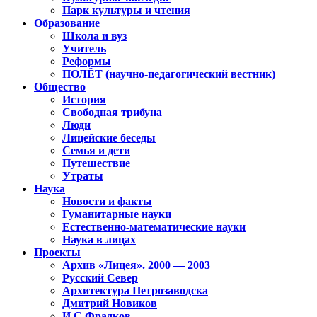
Парк культуры и чтения
Образование
Школа и вуз
Учитель
Реформы
ПОЛЁТ (научно-педагогический вестник)
Общество
История
Свободная трибуна
Люди
Лицейские беседы
Семья и дети
Путешествие
Утраты
Наука
Новости и факты
Гуманитарные науки
Естественно-математические науки
Наука в лицах
Проекты
Архив «Лицея». 2000 — 2003
Русский Север
Архитектура Петрозаводска
Дмитрий Новиков
И.С.Фрадков