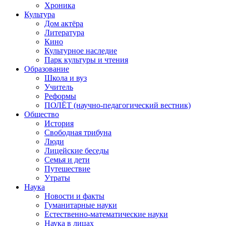
Хроника
Культура
Дом актёра
Литература
Кино
Культурное наследие
Парк культуры и чтения
Образование
Школа и вуз
Учитель
Реформы
ПОЛЁТ (научно-педагогический вестник)
Общество
История
Свободная трибуна
Люди
Лицейские беседы
Семья и дети
Путешествие
Утраты
Наука
Новости и факты
Гуманитарные науки
Естественно-математические науки
Наука в лицах