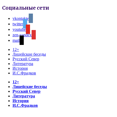
Социальные сети
vkontakte
twitter
youtube
zen-yandex
mail
12+
Лицейские беседы
Русский Север
Литература
История
И.С.Фрадков
12+
Лицейские беседы
Русский Север
Литература
История
И.С.Фрадков