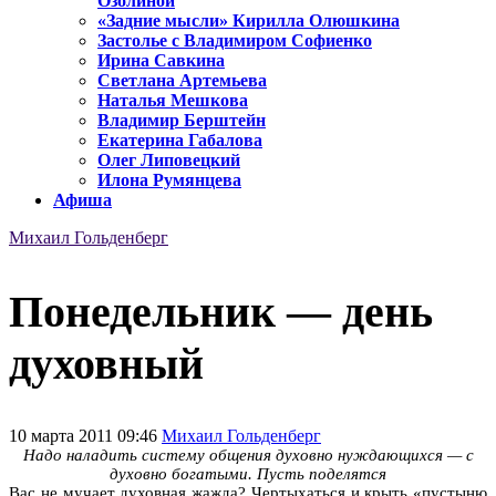
Озолиной
«Задние мысли» Кирилла Олюшкина
Застолье с Владимиром Софиенко
Ирина Савкина
Светлана Артемьева
Наталья Мешкова
Владимир Берштейн
Екатерина Габалова
Олег Липовецкий
Илона Румянцева
Афиша
Михаил Гольденберг
Понедельник — день
духовный
10 марта 2011 09:46
Михаил Гольденберг
Надо наладить систему общения духовно нуждающихся — с
духовно богатыми. Пусть поделятся
Вас не мучает духовная жажда? Чертыхаться и крыть «пустыню