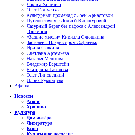
Лариса Хенинен
Олег Гальченко
Культурный променад с Зоей Арнаутовой
Путешествуем с Лидией Винокуровой
Лазурный Берег без пафоса с Александрой
Озолиной
«Задние мысли» Кирилла Олюшкина
Застолье с Владимиром Софиенко
Ирина Савкина
Светлана Артемьева
Наталья Мешкова
Владимир Берштейн
Екатерина Габалова
Олег Липовецкий
Илона Румянцева
Афиша
Новости
Анонс
Хроника
Культура
Дом актёра
Литература
Кино
Культурное наследие