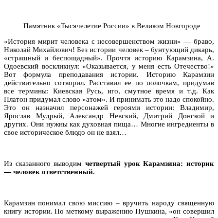
Памятник «Тысячелетие России» в Великом Новгороде
«История мирит человека с несовершенством жизни» — браво,
Николай Михайлович! Без истории человек – бунтующий дикарь,
«страшный и беспощадный». Прочтя историю Карамзина, А.
Одоевский воскликнул: «Оказывается, у меня есть Отечество!»
Вот формула преподавания истории. Историю Карамзин
действительно сотворил. Расставил ее по полочкам, придумав
все термины: Киевская Русь, иго, смутное время и т.д. Как
Платон придумал слово «атом». И принимать это надо спокойно.
Это он назначил персонажей героями истории: Владимир,
Ярослав Мудрый, Александр Невский, Дмитрий Донской и
других. Они нужны как духовная пища… Многие ингредиенты в
свое историческое блюдо он не взял…
Из сказанного выводим
четвертый урок Карамзина: историк
— человек ответственный.
Карамзин понимал свою миссию – вручить народу священную
книгу истории. По меткому выражению Пушкина, «он совершил