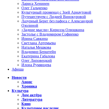
Лариса Хенинен
Олег Гальченко
Культурный променад с Зоей Арнаутовой
Путешествуем с Лидией Винокуровой
Лазурный Берег без пафоса с Александрой
Озолиной
«Задние мысли» Кирилла Олюшкина
Застолье с Владимиром Софиенко
Ирина Савкина
Светлана Артемьева
Наталья Мешкова
Владимир Берштейн
Екатерина Габалова
Олег Липовецкий
Илона Румянцева
Афиша
Новости
Анонс
Хроника
Культура
Дом актёра
Литература
Кино
Культурное наследие