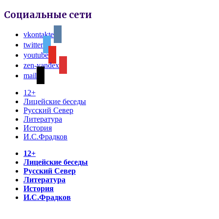
Социальные сети
vkontakte
twitter
youtube
zen-yandex
mail
12+
Лицейские беседы
Русский Север
Литература
История
И.С.Фрадков
12+
Лицейские беседы
Русский Север
Литература
История
И.С.Фрадков