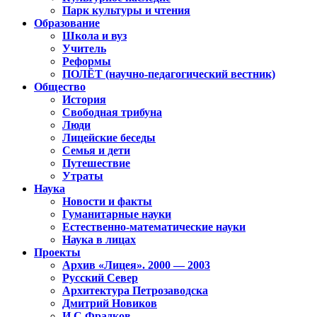
Парк культуры и чтения
Образование
Школа и вуз
Учитель
Реформы
ПОЛЁТ (научно-педагогический вестник)
Общество
История
Свободная трибуна
Люди
Лицейские беседы
Семья и дети
Путешествие
Утраты
Наука
Новости и факты
Гуманитарные науки
Естественно-математические науки
Наука в лицах
Проекты
Архив «Лицея». 2000 — 2003
Русский Север
Архитектура Петрозаводска
Дмитрий Новиков
И.С.Фрадков