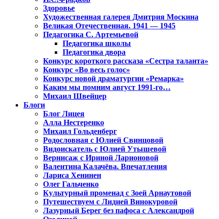
Здоровье
Художественная галерея Дмитрия Москина
Великая Отечественная. 1941 — 1945
Педагогика С. Артемьевой
Педагогика школы
Педагогика двора
Конкурс короткого рассказа «Сестра таланта»
Конкурс «Во весь голос»
Конкурс новой драматургии «Ремарка»
Каким мы помним август 1991-го…
Михаил Швейцер
Блоги
Блог Лицея
Алла Нестеренко
Михаил Гольденберг
Родословная с Юлией Свинцовой
Видоискатель с Юлией Утышевой
Вернисаж с Ириной Ларионовой
Валентина Калачёва. Впечатления
Лариса Хенинен
Олег Гальченко
Культурный променад с Зоей Арнаутовой
Путешествуем с Лидией Винокуровой
Лазурный Берег без пафоса с Александрой