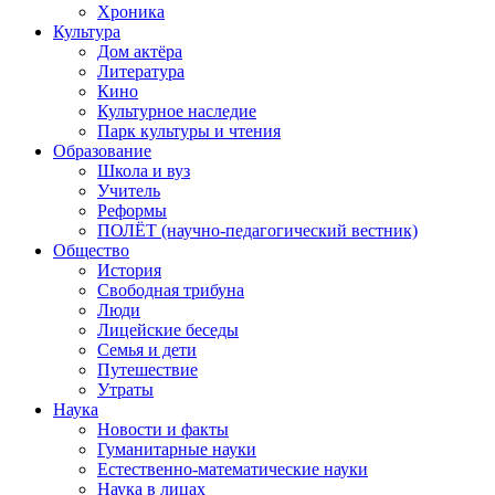
Хроника
Культура
Дом актёра
Литература
Кино
Культурное наследие
Парк культуры и чтения
Образование
Школа и вуз
Учитель
Реформы
ПОЛЁТ (научно-педагогический вестник)
Общество
История
Свободная трибуна
Люди
Лицейские беседы
Семья и дети
Путешествие
Утраты
Наука
Новости и факты
Гуманитарные науки
Естественно-математические науки
Наука в лицах