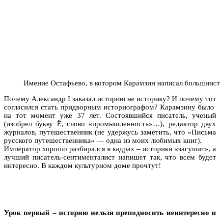
Имение Остафьево, в котором Карамзин написал большинст
Почему Александр I заказал историю не историку? И почему тот
согласился стать придворным историографом? Карамзину было
на тот момент уже 37 лет. Состоявшийся писатель, ученый
(изобрел букву Ё, слово «промышленность»…), редактор двух
журналов, путешественник (не удержусь заметить, что «Письма
русского путешественника» — одна из моих любимых книг).
Император хорошо разбирался в кадрах – историки «засушат», а
лучший писатель-сентименталист напишет так, что всем будет
интересно. В каждом культурном доме прочтут!
Урок первый – историю нельзя преподносить неинтересно и