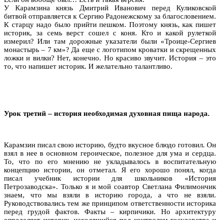
У Карамзина князь Дмитрий Иванович перед Куликовской
битвой отправляется к Сергию Радонежскому за благословением.
К старцу надо было прийти пешком. Поэтому князь, как пишет
историк, за семь верст сошел с коня. Кто и какой рулеткой
измерил? Или там дорожные указатели были «Троице-Сергиев
монастырь – 7 км»? Да еще с логотипом кроватки и скрещенных
ложки и вилки? Нет, конечно. Но красиво звучит. История – это
то, что напишет историк. И желательно талантливо.
Урок третий – история необходимая духовная пища народа.
Карамзин писал свою историю, будто вкусное блюдо готовил. Он
взял в нее в основном героическое, полезное для ума и сердца.
То, что по его мнению не укладывалось в воспитательную
концепцию истории, он отметал. Я его хорошо понял, когда
писал учебник истории для школьников «История
Петрозаводска». Только я и мой соавтор Светлана Филимончик
знаем, что мы взяли в историю города, а что не взяли.
Руководствовались тем же принципом ответственности историка
перед грудой фактов. Факты – кирпичики. Но архитектуру
определяет историк, находящийся под контролем государства и