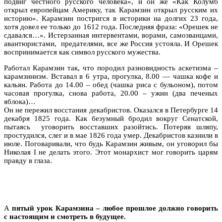
подвиг честного русского человека», и он же «Как Колумб
открыл европейцам Америку, так Карамзин открыл русским их
историю». Карамзин постригся в историки на долгих 23 года,
хотя довел ее только до 1612 года. Последняя фраза: «Орешек не
сдавался…». Истерзанная интервентами, ворами, самозванцами,
авантюристами, предателями, все же Россия устояла. И Орешек
воспринимается как символ русского мужества.
Работал Карамзин так, что породил разновидность аскетизма –
карамзинизм. Вставал в 6 утра, прогулка, 8.00 — чашка кофе и
кальян. Работа до 14.00 – обед (чашка риса с бульоном), потом
часовая прогулка, снова работа, 20.00 – ужин (два печеных
яблока)…
Он не пережил восстания декабристов. Оказался в Петербурге 14
декабря 1825 года. Как безумный бродил вокруг Сенатской,
пытаясь уговорить восставших разойтись. Потеряв шляпу,
простудился, слег и в мае 1826 года умер. Декабристов казнили в
июле. Поговаривали, что будь Карамзин живым, он уговорил бы
Николая I не делать этого. Этот монархист мог говорить царям
правду в глаза.
А
пятый урок Карамзина – любое прошлое должно говорить
с настоящим и смотреть в будущее.