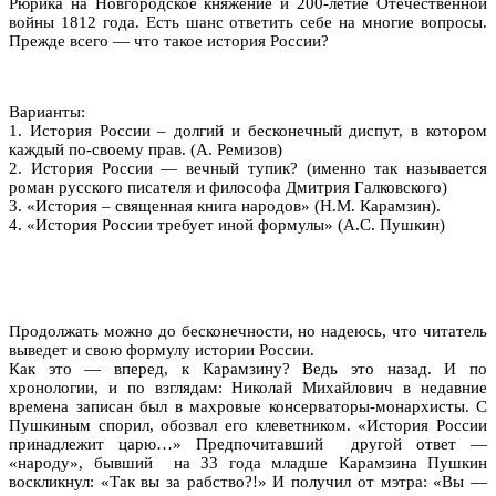
Рюрика на Новгородское княжение и 200-летие Отечественной
войны 1812 года. Есть шанс ответить себе на многие вопросы.
Прежде всего — что такое история России?
Варианты:
1. История России – долгий и бесконечный диспут, в котором
каждый по-своему прав. (А. Ремизов)
2. История России — вечный тупик? (именно так называется
роман русского писателя и философа Дмитрия Галковского)
3. «История – священная книга народов» (Н.М. Карамзин).
4. «История России требует иной формулы» (А.С. Пушкин)
Продолжать можно до бесконечности, но надеюсь, что читатель
выведет и свою формулу истории России.
Как это — вперед, к Карамзину? Ведь это назад. И по
хронологии, и по взглядам: Николай Михайлович в недавние
времена записан был в махровые консерваторы-монархисты. С
Пушкиным спорил, обозвал его клеветником. «История России
принадлежит царю…» Предпочитавший другой ответ —
«народу», бывший на 33 года младше Карамзина Пушкин
воскликнул: «Так вы за рабство?!» И получил от мэтра: «Вы —