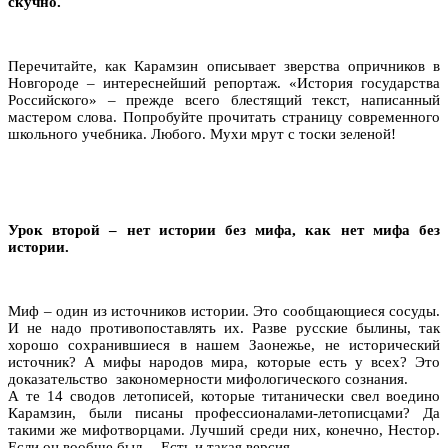
скучно.
Перечитайте, как Карамзин описывает зверства опричников в
Новгороде – интереснейший репортаж. «История государства
Российского» – прежде всего блестящий текст, написанный
мастером слова. Попробуйте прочитать страницу современного
школьного учебника. Любого. Мухи мрут с тоски зеленой!
Урок второй – нет истории без мифа, как нет мифа без
истории.
Миф – один из источников истории. Это сообщающиеся сосуды.
И не надо противопоставлять их. Разве русские былины, так
хорошо сохранившиеся в нашем Заонежье, не исторический
источник? А мифы народов мира, которые есть у всех? Это
доказательство закономерности мифологического сознания.
А те 14 сводов летописей, которые титанически свел воедино
Карамзин, были писаны профессионалами-летописцами? Да
такими же мифотворцами. Лучший среди них, конечно, Нестор.
Если он вообще был… Есть и такая версия.