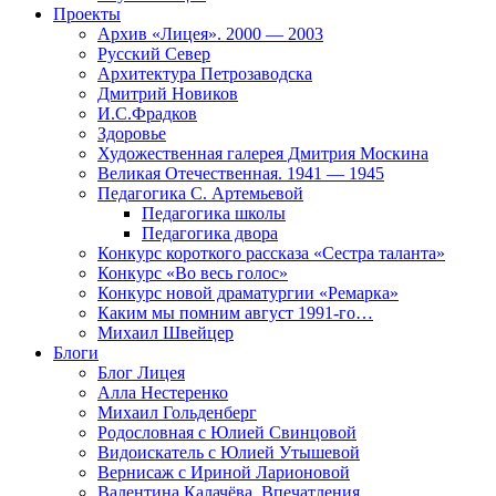
Проекты
Архив «Лицея». 2000 — 2003
Русский Север
Архитектура Петрозаводска
Дмитрий Новиков
И.С.Фрадков
Здоровье
Художественная галерея Дмитрия Москина
Великая Отечественная. 1941 — 1945
Педагогика С. Артемьевой
Педагогика школы
Педагогика двора
Конкурс короткого рассказа «Сестра таланта»
Конкурс «Во весь голос»
Конкурс новой драматургии «Ремарка»
Каким мы помним август 1991-го…
Михаил Швейцер
Блоги
Блог Лицея
Алла Нестеренко
Михаил Гольденберг
Родословная с Юлией Свинцовой
Видоискатель с Юлией Утышевой
Вернисаж с Ириной Ларионовой
Валентина Калачёва. Впечатления