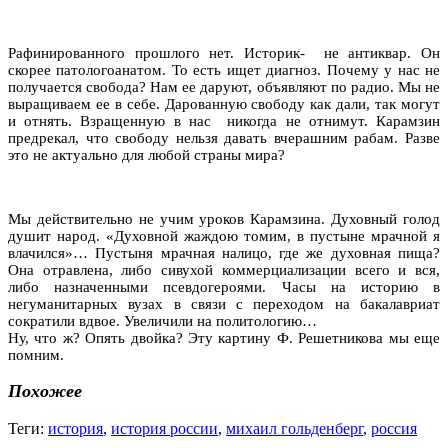
Рафинированного прошлого нет. Историк- не антиквар. Он
скорее патологоанатом. То есть ищет диагноз. Почему у нас не
получается свобода? Нам ее даруют, объявляют по радио. Мы не
выращиваем ее в себе. Дарованную свободу как дали, так могут
и отнять. Взращенную в нас никогда не отнимут. Карамзин
предрекал, что свободу нельзя давать вчерашним рабам. Разве
это не актуально для любой страны мира?
Мы действительно не учим уроков Карамзина. Духовный голод
душит народ. «Духовной жаждою томим, в пустыне мрачной я
влачился»… Пустыня мрачная налицо, где же духовная пища?
Она отравлена, либо сивухой коммерциализации всего и вся,
либо назначенными псевдогероями. Часы на историю в
негуманитарных вузах в связи с переходом на бакалавриат
сократили вдвое. Увеличили на политологию…
Ну, что ж? Опять двойка? Эту картину Ф. Решетникова мы еще
помним.
Похожее
Теги:
история
,
история россии
,
михаил гольденберг
,
россия