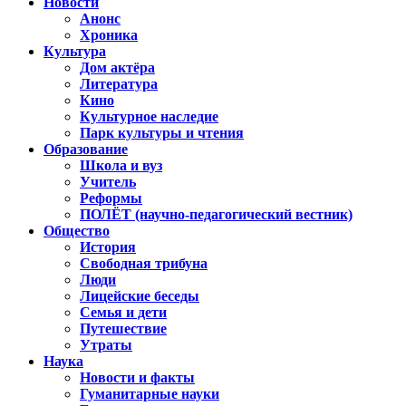
Новости
Анонс
Хроника
Культура
Дом актёра
Литература
Кино
Культурное наследие
Парк культуры и чтения
Образование
Школа и вуз
Учитель
Реформы
ПОЛЁТ (научно-педагогический вестник)
Общество
История
Свободная трибуна
Люди
Лицейские беседы
Семья и дети
Путешествие
Утраты
Наука
Новости и факты
Гуманитарные науки