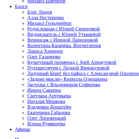
Михаил Швейцер
Блоги
Блог Лицея
Алла Нестеренко
Михаил Гольденберг
Родословная с Юлией Свинцовой
Видоискатель с Юлией Утышевой
Вернисаж с Ириной Ларионовой
Валентина Калачёва. Впечатления
Лариса Хенинен
Олег Гальченко
Культурный променад с Зоей Арнаутовой
Путешествуем с Лидией Винокуровой
Лазурный Берег без пафоса с Александрой Озолино
«Задние мысли» Кирилла Олюшкина
Застолье с Владимиром Софиенко
Ирина Савкина
Светлана Артемьева
Наталья Мешкова
Владимир Берштейн
Екатерина Габалова
Олег Липовецкий
Илона Румянцева
Афиша