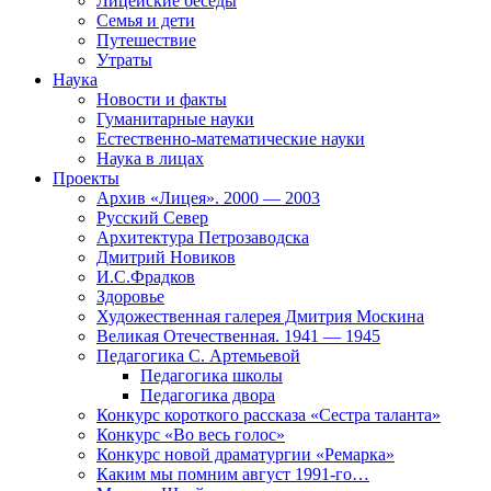
Лицейские беседы
Семья и дети
Путешествие
Утраты
Наука
Новости и факты
Гуманитарные науки
Естественно-математические науки
Наука в лицах
Проекты
Архив «Лицея». 2000 — 2003
Русский Север
Архитектура Петрозаводска
Дмитрий Новиков
И.С.Фрадков
Здоровье
Художественная галерея Дмитрия Москина
Великая Отечественная. 1941 — 1945
Педагогика С. Артемьевой
Педагогика школы
Педагогика двора
Конкурс короткого рассказа «Сестра таланта»
Конкурс «Во весь голос»
Конкурс новой драматургии «Ремарка»
Каким мы помним август 1991-го…