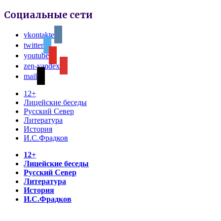
Социальные сети
vkontakte
twitter
youtube
zen-yandex
mail
12+
Лицейские беседы
Русский Север
Литература
История
И.С.Фрадков
12+
Лицейские беседы
Русский Север
Литература
История
И.С.Фрадков