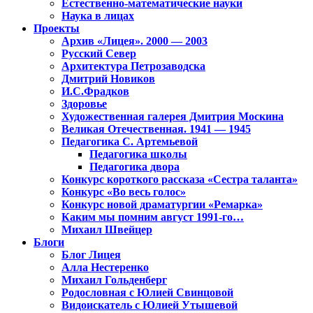
Естественно-математические науки
Наука в лицах
Проекты
Архив «Лицея». 2000 — 2003
Русский Север
Архитектура Петрозаводска
Дмитрий Новиков
И.С.Фрадков
Здоровье
Художественная галерея Дмитрия Москина
Великая Отечественная. 1941 — 1945
Педагогика С. Артемьевой
Педагогика школы
Педагогика двора
Конкурс короткого рассказа «Сестра таланта»
Конкурс «Во весь голос»
Конкурс новой драматургии «Ремарка»
Каким мы помним август 1991-го…
Михаил Швейцер
Блоги
Блог Лицея
Алла Нестеренко
Михаил Гольденберг
Родословная с Юлией Свинцовой
Видоискатель с Юлией Утышевой