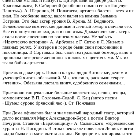
спектакли мы знали наизусть. Цитировали во дворе роли В.
Красильникова, Р. Сабировой (особенно помню ее в «Поцелуе
Чаниты»). А. Шеронов, Н. Полагаева, артисты балета – всех я их
знал. Но особенно народ валом валил на комика Залмана
Эстрина. Это был актер уровня В. Ярона, М. Водяного.
Великолепные комические данные и личный юмор отличали его.
Все его «шуточки» входили в наш язык. Драматические актеры
ехали после спектакля по воинским частям. Не забыть
«Иркутскую историю» А. Арбузова с Г. Ситко и Л. Живых в
главных ролях. У актеров в городе были свои поклонники и
поклонницы. В Сортавала был свой театральный бомонд: явно в
прошлом питерские женщины в шляпках с цветочками. Мы их
звали бабки-артистки.
Приезжал даже цирк. Помню клоуна дядю Витю с медведем и
умеющей читать обезьянкой. Мы, конечно, раскрыли секрет
«чтения». Обезьяна листала книгу, сдобренную семечками…
Приезжали танцевальные большие коллективы, певцы, чтецы,
композиторы: В.П. Соловьев-Седой, С. Кац (автор песни
«Шумел сурово брянский лес»), Ст. Пожлаков.
При Доме офицеров был и знаменитый народный театр, который
долго возглавлял Марк Александров-Берг, а потом Виктор
Печурин. Ставили «Барабанщицу» А. Салынского, «Кремлевские
куранты Н. Погодина. В этом спектакле появлялся Ленин, и всем
видна была его матерчатая лысина. Во дворе мы копировали эти