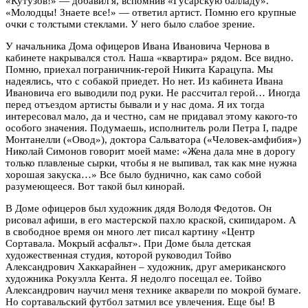
«Кутузов!» — добавил я, вспомнив «Гусарскую балладу».
«Молодцы! Знаете все!» — ответил артист. Помню его крупные
очки с толстыми стеклами. У него было слабое зрение.
У начальника Дома офицеров Ивана Ивановича Чернова в
кабинете накрывался стол. Наша «квартира» рядом. Все видно.
Помню, приехал пограничник-герой Никита Карацупа. Мы
надеялись, что с собакой приедет. Но нет. Из кабинета Ивана
Ивановича его выводили под руки. Не рассчитал герой… Иногда
перед отъездом артисты бывали и у нас дома. Я их тогда
интересовал мало, да и честно, сам не придавал этому какого-то
особого значения. Подумаешь, исполнитель роли Петра I, падре
Монтанелли («Овод»), доктора Сальватора («Человек-амфибия»)
Николай Симонов говорит моей маме: «Жена дала мне в дорогу
только плавленые сырки, чтобы я не выпивал, так как мне нужна
хорошая закуска…» Все было буднично, как само собой
разумеющееся. Вот такой был кинорай.
В Доме офицеров был художник дядя Володя Федотов. Он
рисовал афиши, в его мастерской пахло краской, скипидаром. А
в свободное время он много лет писал картину «Центр
Сортавала. Мокрый асфальт». При Доме была детская
художественная студия, которой руководил Тойво
Александрович Хаккарайнен – художник, друг американского
художника Рокуэлла Кента. Я недолго посещал ее. Тойво
Александрович научил меня технике акварели по мокрой бумаге.
Но сортавальский футбол затмил все увлечения. Еще бы! В