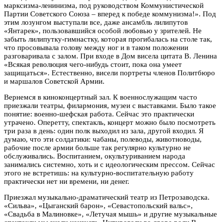
марксизма-ленинизма, под руководством Коммунистической
Партии Советского Союза – вперед к победе коммунизма!». Под
этим лозунгом выступали все, даже ансамбль лилипутов
«Янтарек», пользовавшийся особой любовью у зрителей. Не
забыть лилипутку-гимнастку, которая прогибалась на столе так,
что просовывала голову между ног и в таком положении
разговаривала с залом. При входе в Дом висела цитата В. Ленина
«Всякая революция чего-нибудь стоит, пока она умеет
защищаться». Естественно, висели портреты членов Политбюро
и маршалов Советской Армии.
Вернемся в киноконцертный зал. К военнослужащим часто
приезжали театры, филармония, музеи с выставками. Было такое
понятие: военно-шефская работа. Сейчас это практически
утрачено. Оперетту, спектакль, концерт можно было посмотреть
три раза в день: один полк выходил из зала, другой входил. Я
думаю, что эти солдатики: чабаны, полеводы, животноводы,
рабочие после армии больше так регулярно культурно не
обслуживались. Воспитанием, окультуриванием народа
занимались системно, хоть и с идеологическим прессом. Сейчас
этого не встретишь: на культурно-воспитательную работу
практически нет ни времени, ни денег.
Приезжал музыкально-драматический театр из Петрозаводска.
«Сильва», «Цыганский барон», «Севастопольский вальс»,
«Свадьба в Малиновке», «Летучая мышь» и другие музыкальные