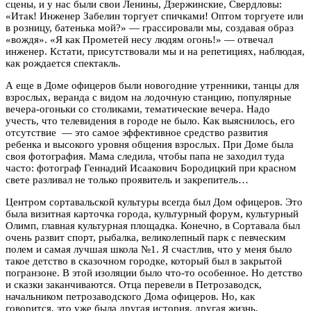
сцены, и у нас были свои Ленины, Дзержинские, Свердловы:
«Итак! Инженер Забелин торгует спичками! Оптом торгуете или
в розницу, батенька мой?» — грассировали мы, создавая образ
«вождя». «Я как Прометей несу людям огонь!» — отвечал
инженер. Кстати, присутствовали мы и на репетициях, наблюдая,
как рождается спектакль.
А еще в Доме офицеров были новогодние утренники, танцы для
взрослых, веранда с видом на лодочную станцию, популярные
вечера-огоньки со столиками, тематические вечера. Надо
учесть, что телевидения в городе не было. Как выяснилось, его
отсутствие — это самое эффективное средство развития
ребенка и высокого уровня общения взрослых. При Доме была
своя фотография. Мама следила, чтобы папа не заходил туда
часто: фотограф Геннадий Исаакович Бородицкий при красном
свете разливал не только проявитель и закрепитель…
Центром сортавальской культуры всегда был Дом офицеров. Это
была визитная карточка города, культурный форум, культурный
Олимп, главная культурная площадка. Конечно, в Сортавала был
очень развит спорт, рыбалка, великолепный парк с певческим
полем и самая лучшая школа №1. Я счастлив, что у меня было
такое детство в сказочном городке, который был в закрытой
погранзоне. В этой изоляции было что-то особенное. Но детство
и сказки заканчиваются. Отца перевели в Петрозаводск,
начальником петрозаводского Дома офицеров. Но, как
говорится, это уже была другая история, другая жизнь,