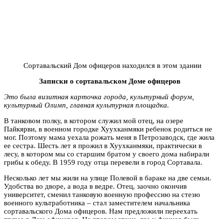
Сортавальский Дом офицеров находился в этом здании
Записки о сортавальском Доме офицеров
Это была визитная карточка города, культурный форум,
культурный Олимп, главная культурная площадка.
В танковом полку, в котором служил мой отец, на озере
Пайкярви, в военном городке Хуухканмяки ребенок родиться не
мог. Поэтому мама уехала рожать меня в Петрозаводск, где жила
ее сестра. Шесть лет я прожил в Хуухканмяки, практически в
лесу, в котором мы со старшим братом у своего дома набирали
грибы к обеду. В 1959 году отца перевели в город Сортавала.
Несколько лет мы жили на улице Полевой в бараке на две семьи.
Удобства во дворе, а вода в ведре. Отец, заочно окончив
университет, сменил танковую военную профессию на стезю
военного культработника – стал заместителем начальника
сортавальского Дома офицеров. Нам предложили переехать