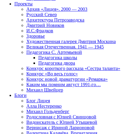
Проекты
Архив «Лицея». 2000 — 2003
Русский Север
Архитектура Петрозаводска
Дмитрий Новиков
И.С.Фрадков
Здоровье
Художественная галерея Дмитрия Москина
Великая Отечественная. 1941 — 1945
Педагогика С. Артемьевой
Педагогика школы
Педагогика двора
Конкурс короткого рассказа «Сестра таланта»
Конкурс «Во весь голос»
Конкурс новой драматургии «Ремарка»
Каким мы помним август 1991-го…
Михаил Швейцер
Блоги
Блог Лицея
Алла Нестеренко
Михаил Гольденберг
Родословная с Юлией Свинцовой
Видоискатель с Юлией Утышевой
Вернисаж с Ириной Ларионовой
Валентина Калачёва. Впечатления