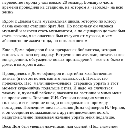
первенстве города участвовало 20 команд. Большую часть
времени проводили на стадионе, на котором я «заболел» на всю
жизнь.
Рядом с Домом была музыкальная школа, которую по классу
баяна окончил старший брат Лев. Но поскольку он увлекся
музыкой и захотел стать музыкантом, а по сценарию должен был
стать врачом, я из опасения был отлучен от музыки, о чем
абсолютно не жалел тогда, но пожалел потом.
Еще в Доме офицеров была прекрасная библиотека, которая
выписывала всю периодику. Встречи с писателями, читательские
конференции, обсуждение новых произведений – все это было в
доме, в котором я жил.
Проводились в Доме офицеров и партийно-хозяйственные
активы (я потом понял, как это называлось). Начальство
приезжало. Нас, мальчишек-жильцов, старались убрать в этот
момент куда-нибудь подальше с глаз. И надо же случиться
такому: я, чумазый ребенок, оказался на лестнице и мимо меня
не проскочишь. Товарищ И.И. Сенькин погладил меня по
головке, и все шедшие позади последовали его примеру –
погладили. Последним шел начальник Дома офицеров И. Чернов,
и он соединил поглаживание с другим движением ногой,
недвусмысленно показывая желание убрать меня подальше.
Весь Дом был увешан лозунгами: над сценой «Под знаменем