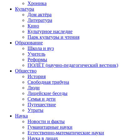
Хроника
Культура
Дом актёра
Литература
Кино
Культурное наследие
Парк культуры и чтения
Образование
Школа и вуз
Учитель
Реформы
ПОЛЁТ (научно-педагогический вестник)
Общество
История
Свободная трибуна
Люди
Лицейские беседы
Семья и дети
Путешествие
Утраты
Наука
Новости и факты
Гуманитарные науки
Естественно-математические науки
Наука в лицах