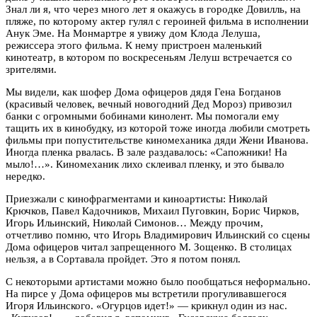
Знал ли я, что через много лет я окажусь в городке Довилль, на
пляже, по которому актер гулял с героиней фильма в исполнении
Анук Эме. На Монмартре я увижу дом Клода Лелуша,
режиссера этого фильма. К нему пристроен маленький
кинотеатр, в котором по воскресеньям Лелуш встречается со
зрителями.
Мы видели, как шофер Дома офицеров дядя Гена Богданов
(красивый человек, вечный новогодний Дед Мороз) привозил
банки с огромными бобинами кинолент. Мы помогали ему
тащить их в кинобудку, из которой тоже иногда любили смотреть
фильмы при попустительстве киномеханика дяди Жени Иванова.
Иногда пленка рвалась. В зале раздавалось: «Сапожники! На
мыло!…». Киномеханик лихо склеивал пленку, и это бывало
нередко.
Приезжали с кинофрагментами и киноартисты: Николай
Крючков, Павел Кадочников, Михаил Пуговкин, Борис Чирков,
Игорь Ильинский, Николай Симонов… Между прочим,
отчетливо помню, что Игорь Владимирович Ильинский со сцены
Дома офицеров читал запрещенного М. Зощенко. В столицах
нельзя, а в Сортавала пройдет. Это я потом понял.
С некоторыми артистами можно было пообщаться неформально.
На пирсе у Дома офицеров мы встретили прогуливавшегося
Игоря Ильинского. «Огурцов идет!» — крикнул один из нас.