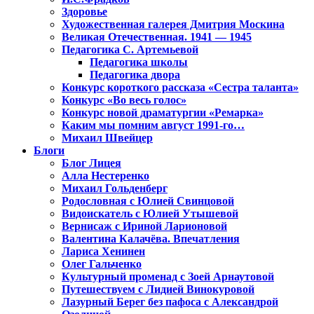
Здоровье
Художественная галерея Дмитрия Москина
Великая Отечественная. 1941 — 1945
Педагогика С. Артемьевой
Педагогика школы
Педагогика двора
Конкурс короткого рассказа «Сестра таланта»
Конкурс «Во весь голос»
Конкурс новой драматургии «Ремарка»
Каким мы помним август 1991-го…
Михаил Швейцер
Блоги
Блог Лицея
Алла Нестеренко
Михаил Гольденберг
Родословная с Юлией Свинцовой
Видоискатель с Юлией Утышевой
Вернисаж с Ириной Ларионовой
Валентина Калачёва. Впечатления
Лариса Хенинен
Олег Гальченко
Культурный променад с Зоей Арнаутовой
Путешествуем с Лидией Винокуровой
Лазурный Берег без пафоса с Александрой