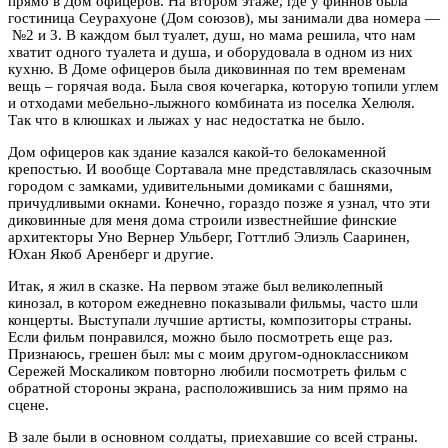
прямо в Дом офицеров. На втором этаже, где у финнов была
гостиница Сеурахуоне (Дом союзов), мы занимали два номера —
№2 и 3. В каждом был туалет, душ, но мама решила, что нам
хватит одного туалета и душа, и оборудовала в одном из них
кухню. В Доме офицеров была диковинная по тем временам
вещь – горячая вода. Была своя кочегарка, которую топили углем
и отходами мебельно-лыжного комбината из поселка Хелюля.
Так что в клюшках и лыжах у нас недостатка не было.
Дом офицеров как здание казался какой-то белокаменной
крепостью. И вообще Сортавала мне представлялась сказочным
городом с замками, удивительными домиками с башнями,
причудливыми окнами. Конечно, гораздо позже я узнал, что эти
диковинные для меня дома строили известнейшие финские
архитекторы Уно Вернер Ульберг, Готтлиб Элиэль Сааринен,
Юхан Якоб Аренберг и другие.
Итак, я жил в сказке. На первом этаже был великолепный
кинозал, в котором ежедневно показывали фильмы, часто шли
концерты. Выступали лучшие артисты, композиторы страны.
Если фильм понравился, можно было посмотреть еще раз.
Признаюсь, грешен был: мы с моим другом-одноклассником
Сережей Москаликом повторно любили посмотреть фильм с
обратной стороны экрана, расположившись за ним прямо на
сцене.
В зале были в основном солдаты, приехавшие со всей страны.