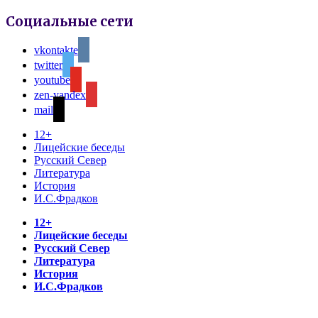
Социальные сети
vkontakte
twitter
youtube
zen-yandex
mail
12+
Лицейские беседы
Русский Север
Литература
История
И.С.Фрадков
12+
Лицейские беседы
Русский Север
Литература
История
И.С.Фрадков