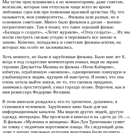
Мы чутко прислушивались к их комментариям, даже советам,
возгласам, которые они отпускали чаще всего во время
любовных сцен или при появлении красивой артистки. Ну, что
называется, мои университеты… Фильмы шли разные, но в
основном советские. Много было фильмов к датам – военно-
патриотических. Там я понял, что такое хороший фильм:
«Баллада о солдате», «Летят журавли», «Отец солдата»… Их мы
могли смотреть сколько угодно и переживать все заново и
заново. Конечно, попадались и советские фильмы-агитки, на
которых мы особо не засиживались.
Хоть немного, но были и зарубежные фильмы. Было мне лет 8,
когда я под солдатские комментарии плакал, видя на экране
героиню Джульетты Мазины из фильма «Ночи Кабирии»,
избитую, ограбленную «женихом», одновременно плачущую и
улыбающуюся людям, идущим ей навстречу. Я понял, что она
очень хотела выйти замуж, но то, что скопила приданое,
занимаясь проституцией, узнал гораздо позже. Впрочем, как и
имя режиссера Федерико Феллини.
В этом кинозале рождалось что-то трепетное, душевное, я
становился человеком. Зарубежное кино было для нас
информационным каналом. Мы видели других людей, другую
одежду, интерьеры. Мы пролезали в кинозал и на «дети до 16…».
В фильме «Мужчина и женщина» Жан-Луи Трентиньян гуляет
по пляжу с поднятым воротником плаща. На следующий день
даже у наших школьных курточек воротники были подняты…