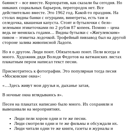
баянист – все вместе. Корпоратив, как сказали бы сегодня. Но
никаких социальных барьеров, перегородок нет. Все
действительно вместе. Это 1962 год. Какой-то праздник. На
столах видны банки с огурцами, винегреты, есть там и
селедочка, квашеная капуста. Стоят и бутылочки с бело-
зелеными этикеточками по 2 рубля 87 копеек. Помню – цена
ведь не менялась годами… Видны бутылки с «Жигулевским»
пивом – этикетка лодочкой. Трофейный пивзавод был на другой
стороне залива живописной Ладоги.
Но я о другом. Люди поют. Обязательно поют. Пели всегда и
много. Художник дядя Володя Федотов на ватманских листах
плакатным пером написал текст песни.
Присмотритесь к фотографии. Это популярная тогда песня
«Московские окна»:
«…Здесь живут мои друзья и, дыханье затая,
В ночные окна вглядываюсь я».
Песен на плакатах написано было много. Их сохраняли и
вывешивали на мероприятиях.
Люди пели хором одни и те же песни.
Люди смотрели одни и те же фильмы и обсуждали их.
Люди читали одни те же книги, газеты и журналы и