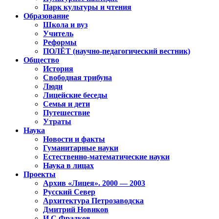
Парк культуры и чтения
Образование
Школа и вуз
Учитель
Реформы
ПОЛЁТ (научно-педагогический вестник)
Общество
История
Свободная трибуна
Люди
Лицейские беседы
Семья и дети
Путешествие
Утраты
Наука
Новости и факты
Гуманитарные науки
Естественно-математические науки
Наука в лицах
Проекты
Архив «Лицея». 2000 — 2003
Русский Север
Архитектура Петрозаводска
Дмитрий Новиков
И.С.Фрадков