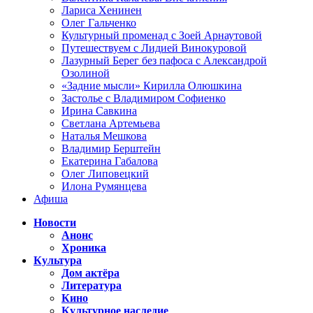
Лариса Хенинен
Олег Гальченко
Культурный променад с Зоей Арнаутовой
Путешествуем с Лидией Винокуровой
Лазурный Берег без пафоса с Александрой
Озолиной
«Задние мысли» Кирилла Олюшкина
Застолье с Владимиром Софиенко
Ирина Савкина
Светлана Артемьева
Наталья Мешкова
Владимир Берштейн
Екатерина Габалова
Олег Липовецкий
Илона Румянцева
Афиша
Новости
Анонс
Хроника
Культура
Дом актёра
Литература
Кино
Культурное наследие