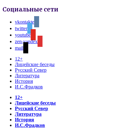
Социальные сети
vkontakte
twitter
youtube
zen-yandex
mail
12+
Лицейские беседы
Русский Север
Литература
История
И.С.Фрадков
12+
Лицейские беседы
Русский Север
Литература
История
И.С.Фрадков