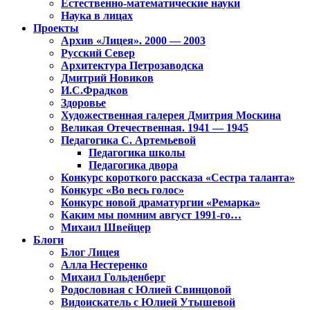
Естественно-математические науки
Наука в лицах
Проекты
Архив «Лицея». 2000 — 2003
Русский Север
Архитектура Петрозаводска
Дмитрий Новиков
И.С.Фрадков
Здоровье
Художественная галерея Дмитрия Москина
Великая Отечественная. 1941 — 1945
Педагогика С. Артемьевой
Педагогика школы
Педагогика двора
Конкурс короткого рассказа «Сестра таланта»
Конкурс «Во весь голос»
Конкурс новой драматургии «Ремарка»
Каким мы помним август 1991-го…
Михаил Швейцер
Блоги
Блог Лицея
Алла Нестеренко
Михаил Гольденберг
Родословная с Юлией Свинцовой
Видоискатель с Юлией Утышевой