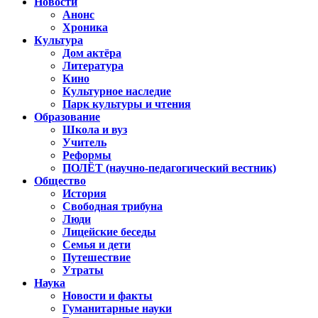
Новости
Анонс
Хроника
Культура
Дом актёра
Литература
Кино
Культурное наследие
Парк культуры и чтения
Образование
Школа и вуз
Учитель
Реформы
ПОЛЁТ (научно-педагогический вестник)
Общество
История
Свободная трибуна
Люди
Лицейские беседы
Семья и дети
Путешествие
Утраты
Наука
Новости и факты
Гуманитарные науки