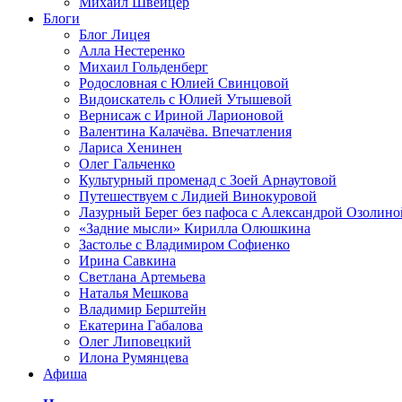
Михаил Швейцер
Блоги
Блог Лицея
Алла Нестеренко
Михаил Гольденберг
Родословная с Юлией Свинцовой
Видоискатель с Юлией Утышевой
Вернисаж с Ириной Ларионовой
Валентина Калачёва. Впечатления
Лариса Хенинен
Олег Гальченко
Культурный променад с Зоей Арнаутовой
Путешествуем с Лидией Винокуровой
Лазурный Берег без пафоса с Александрой Озолино
«Задние мысли» Кирилла Олюшкина
Застолье с Владимиром Софиенко
Ирина Савкина
Светлана Артемьева
Наталья Мешкова
Владимир Берштейн
Екатерина Габалова
Олег Липовецкий
Илона Румянцева
Афиша