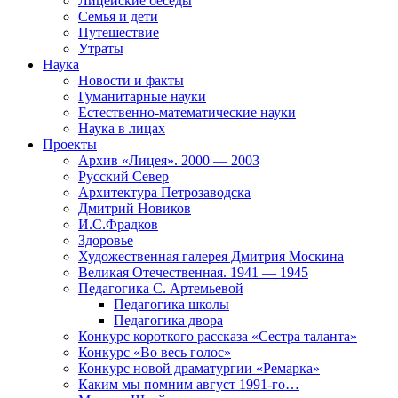
Лицейские беседы
Семья и дети
Путешествие
Утраты
Наука
Новости и факты
Гуманитарные науки
Естественно-математические науки
Наука в лицах
Проекты
Архив «Лицея». 2000 — 2003
Русский Север
Архитектура Петрозаводска
Дмитрий Новиков
И.С.Фрадков
Здоровье
Художественная галерея Дмитрия Москина
Великая Отечественная. 1941 — 1945
Педагогика С. Артемьевой
Педагогика школы
Педагогика двора
Конкурс короткого рассказа «Сестра таланта»
Конкурс «Во весь голос»
Конкурс новой драматургии «Ремарка»
Каким мы помним август 1991-го…