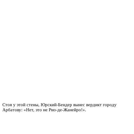
Стоя у этой стены, Юрский-Бендер вынес вердикт городу
Арбатову: «Нет, это не Рио-де-Жанейро!».