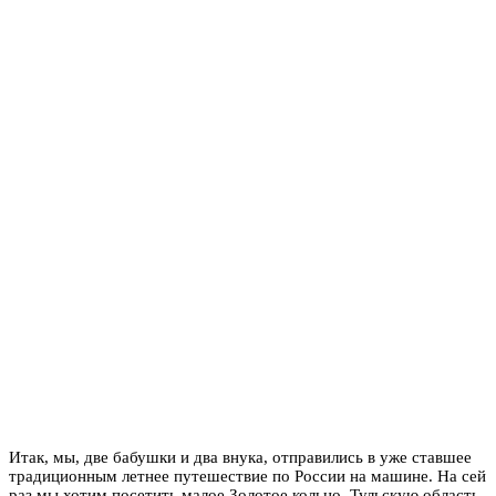
Итак, мы, две бабушки и два внука, отправились в уже ставшее
традиционным летнее путешествие по России на машине. На сей
раз мы хотим посетить малое Золотое кольцо, Тульскую область,