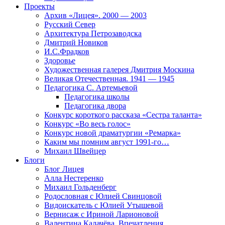
Проекты
Архив «Лицея». 2000 — 2003
Русский Север
Архитектура Петрозаводска
Дмитрий Новиков
И.С.Фрадков
Здоровье
Художественная галерея Дмитрия Москина
Великая Отечественная. 1941 — 1945
Педагогика С. Артемьевой
Педагогика школы
Педагогика двора
Конкурс короткого рассказа «Сестра таланта»
Конкурс «Во весь голос»
Конкурс новой драматургии «Ремарка»
Каким мы помним август 1991-го…
Михаил Швейцер
Блоги
Блог Лицея
Алла Нестеренко
Михаил Гольденберг
Родословная с Юлией Свинцовой
Видоискатель с Юлией Утышевой
Вернисаж с Ириной Ларионовой
Валентина Калачёва. Впечатления