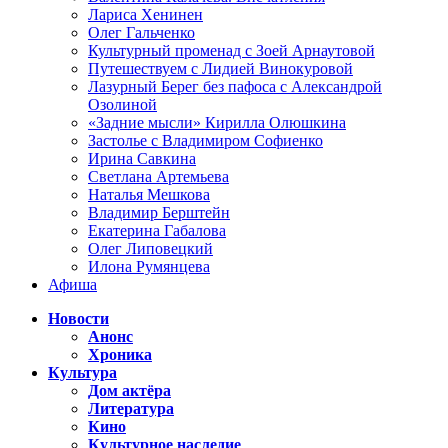
Лариса Хенинен
Олег Гальченко
Культурный променад с Зоей Арнаутовой
Путешествуем с Лидией Винокуровой
Лазурный Берег без пафоса с Александрой
Озолиной
«Задние мысли» Кирилла Олюшкина
Застолье с Владимиром Софиенко
Ирина Савкина
Светлана Артемьева
Наталья Мешкова
Владимир Берштейн
Екатерина Габалова
Олег Липовецкий
Илона Румянцева
Афиша
Новости
Анонс
Хроника
Культура
Дом актёра
Литература
Кино
Культурное наследие