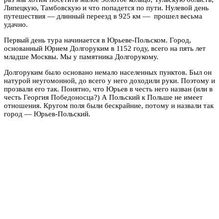
Липецкую, Тамбовскую и что попадется по пути. Нулевой день
путешествия — длинный переезд в 925 км — прошел весьма
удачно.
Первый день тура начинается в Юрьеве-Польском. Город,
основанный Юрием Долгоруким в 1152 году, всего на пять лет
младше Москвы. Мы у памятника Долгорукому.
Долгоруким было основано немало населенных пунктов. Был он
натурой неугомонной, до всего у него доходили руки. Поэтому и
прозвали его так. Понятно, что Юрьев в честь него назван (или в
честь Георгия Победоносца?) А Польский к Польше не имеет
отношения. Кругом поля были бескрайние, потому и назвали так
город — Юрьев-Польский.