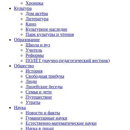
Хроника
Культура
Дом актёра
Литература
Кино
Культурное наследие
Парк культуры и чтения
Образование
Школа и вуз
Учитель
Реформы
ПОЛЁТ (научно-педагогический вестник)
Общество
История
Свободная трибуна
Люди
Лицейские беседы
Семья и дети
Путешествие
Утраты
Наука
Новости и факты
Гуманитарные науки
Естественно-математические науки
Наука в лицах