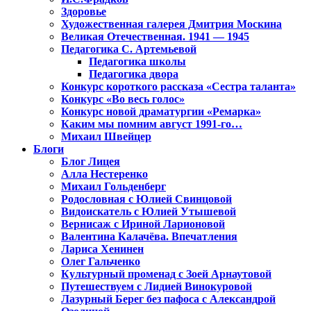
Здоровье
Художественная галерея Дмитрия Москина
Великая Отечественная. 1941 — 1945
Педагогика С. Артемьевой
Педагогика школы
Педагогика двора
Конкурс короткого рассказа «Сестра таланта»
Конкурс «Во весь голос»
Конкурс новой драматургии «Ремарка»
Каким мы помним август 1991-го…
Михаил Швейцер
Блоги
Блог Лицея
Алла Нестеренко
Михаил Гольденберг
Родословная с Юлией Свинцовой
Видоискатель с Юлией Утышевой
Вернисаж с Ириной Ларионовой
Валентина Калачёва. Впечатления
Лариса Хенинен
Олег Гальченко
Культурный променад с Зоей Арнаутовой
Путешествуем с Лидией Винокуровой
Лазурный Берег без пафоса с Александрой