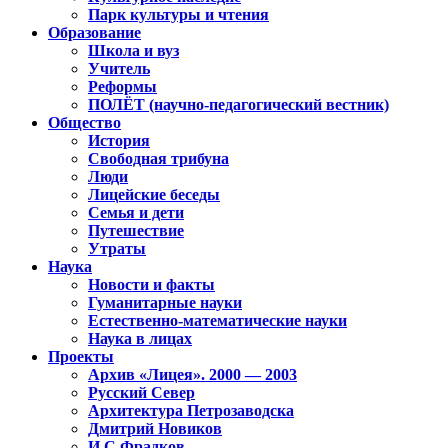
Парк культуры и чтения
Образование
Школа и вуз
Учитель
Реформы
ПОЛЁТ (научно-педагогический вестник)
Общество
История
Свободная трибуна
Люди
Лицейские беседы
Семья и дети
Путешествие
Утраты
Наука
Новости и факты
Гуманитарные науки
Естественно-математические науки
Наука в лицах
Проекты
Архив «Лицея». 2000 — 2003
Русский Север
Архитектура Петрозаводска
Дмитрий Новиков
И.С.Фрадков