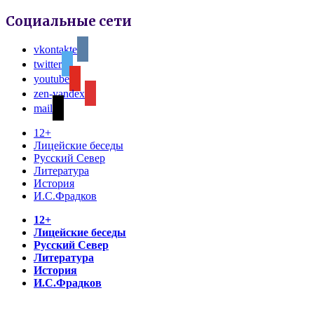
Социальные сети
vkontakte
twitter
youtube
zen-yandex
mail
12+
Лицейские беседы
Русский Север
Литература
История
И.С.Фрадков
12+
Лицейские беседы
Русский Север
Литература
История
И.С.Фрадков