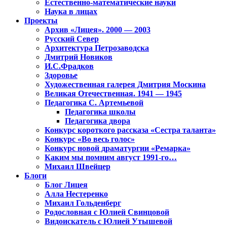
Естественно-математические науки
Наука в лицах
Проекты
Архив «Лицея». 2000 — 2003
Русский Север
Архитектура Петрозаводска
Дмитрий Новиков
И.С.Фрадков
Здоровье
Художественная галерея Дмитрия Москина
Великая Отечественная. 1941 — 1945
Педагогика С. Артемьевой
Педагогика школы
Педагогика двора
Конкурс короткого рассказа «Сестра таланта»
Конкурс «Во весь голос»
Конкурс новой драматургии «Ремарка»
Каким мы помним август 1991-го…
Михаил Швейцер
Блоги
Блог Лицея
Алла Нестеренко
Михаил Гольденберг
Родословная с Юлией Свинцовой
Видоискатель с Юлией Утышевой