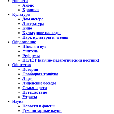
Новости
Анонс
Хроника
Культура
Дом актёра
Литература
Кино
Культурное наследие
Парк культуры и чтения
Образование
Школа и вуз
Учитель
Реформы
ПОЛЁТ (научно-педагогический вестник)
Общество
История
Свободная трибуна
Люди
Лицейские беседы
Семья и дети
Путешествие
Утраты
Наука
Новости и факты
Гуманитарные науки