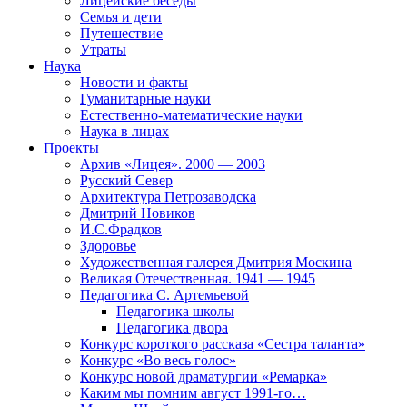
Лицейские беседы
Семья и дети
Путешествие
Утраты
Наука
Новости и факты
Гуманитарные науки
Естественно-математические науки
Наука в лицах
Проекты
Архив «Лицея». 2000 — 2003
Русский Север
Архитектура Петрозаводска
Дмитрий Новиков
И.С.Фрадков
Здоровье
Художественная галерея Дмитрия Москина
Великая Отечественная. 1941 — 1945
Педагогика С. Артемьевой
Педагогика школы
Педагогика двора
Конкурс короткого рассказа «Сестра таланта»
Конкурс «Во весь голос»
Конкурс новой драматургии «Ремарка»
Каким мы помним август 1991-го…