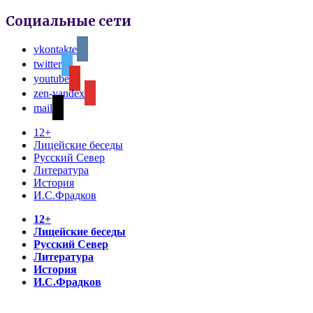
Социальные сети
vkontakte
twitter
youtube
zen-yandex
mail
12+
Лицейские беседы
Русский Север
Литература
История
И.С.Фрадков
12+
Лицейские беседы
Русский Север
Литература
История
И.С.Фрадков