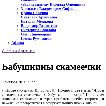
Озолиной
«Задние мысли» Кирилла Олюшкина
Застолье с Владимиром Софиенко
Ирина Савкина
Светлана Артемьева
Наталья Мешкова
Владимир Берштейн
Екатерина Габалова
Олег Липовецкий
Илона Румянцева
Афиша
Светлана Артемьева
Бабушкины скамеечки
1 октября 2011 09:32
Помню слова мамы: "Чтобы
{hsimage|Рисунок из Интернета ||||}
я сидела на скамеечке с бабулями – никогда!" И в этом
«никогда» слышались и страх приближающейся старости, и
нежелание превратиться в созерцательницу чужих жизней.