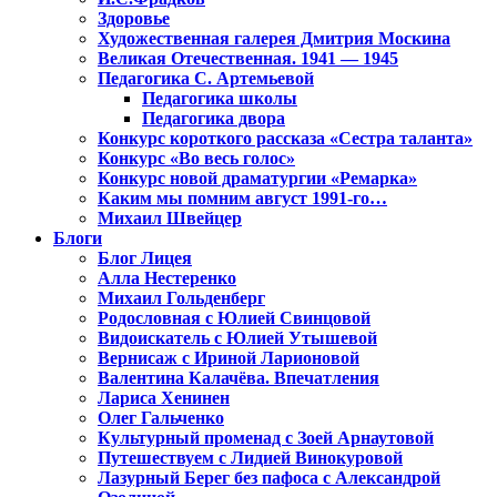
Здоровье
Художественная галерея Дмитрия Москина
Великая Отечественная. 1941 — 1945
Педагогика С. Артемьевой
Педагогика школы
Педагогика двора
Конкурс короткого рассказа «Сестра таланта»
Конкурс «Во весь голос»
Конкурс новой драматургии «Ремарка»
Каким мы помним август 1991-го…
Михаил Швейцер
Блоги
Блог Лицея
Алла Нестеренко
Михаил Гольденберг
Родословная с Юлией Свинцовой
Видоискатель с Юлией Утышевой
Вернисаж с Ириной Ларионовой
Валентина Калачёва. Впечатления
Лариса Хенинен
Олег Гальченко
Культурный променад с Зоей Арнаутовой
Путешествуем с Лидией Винокуровой
Лазурный Берег без пафоса с Александрой