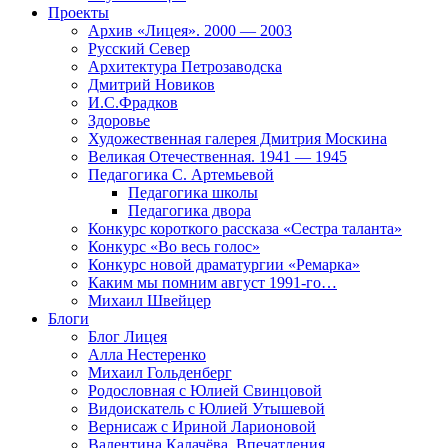
Проекты
Архив «Лицея». 2000 — 2003
Русский Север
Архитектура Петрозаводска
Дмитрий Новиков
И.С.Фрадков
Здоровье
Художественная галерея Дмитрия Москина
Великая Отечественная. 1941 — 1945
Педагогика С. Артемьевой
Педагогика школы
Педагогика двора
Конкурс короткого рассказа «Сестра таланта»
Конкурс «Во весь голос»
Конкурс новой драматургии «Ремарка»
Каким мы помним август 1991-го…
Михаил Швейцер
Блоги
Блог Лицея
Алла Нестеренко
Михаил Гольденберг
Родословная с Юлией Свинцовой
Видоискатель с Юлией Утышевой
Вернисаж с Ириной Ларионовой
Валентина Калачёва. Впечатления