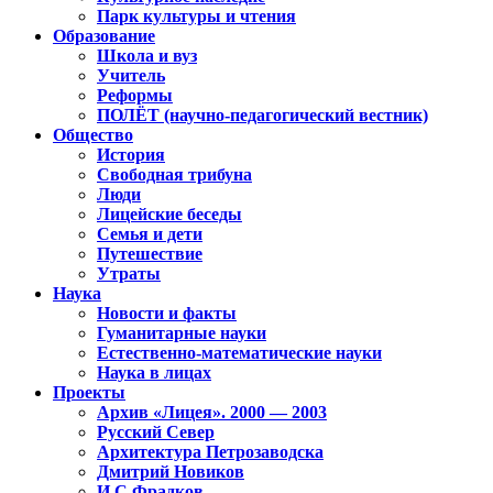
Парк культуры и чтения
Образование
Школа и вуз
Учитель
Реформы
ПОЛЁТ (научно-педагогический вестник)
Общество
История
Свободная трибуна
Люди
Лицейские беседы
Семья и дети
Путешествие
Утраты
Наука
Новости и факты
Гуманитарные науки
Естественно-математические науки
Наука в лицах
Проекты
Архив «Лицея». 2000 — 2003
Русский Север
Архитектура Петрозаводска
Дмитрий Новиков
И.С.Фрадков