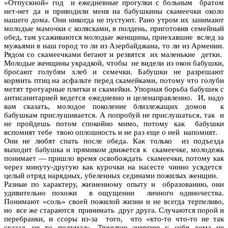
«Отпускной» год и ежедневные прогулки с больным братом
нет-нет да и приводили меня на бабушкины скамеечки около
нашего дома. Они никогда не пустуют. Рано утром их занимают
молодые мамочки с колясками, в полдень, приготовив семейный
обед, там усаживаются молодые женщины, приехавшие вслед за
мужьями в наш город то ли из Азербайджана, то ли из Армении.
Рядом со скамеечками бегают и резвятся их маленькие детки.
Молодые женщины украдкой, чтобы не видели из окон бабушки,
бросают голубям хлеб и семечки. Бабушки не разрешают
кормить птиц на асфальте перед скамейками, потому что голуби
метят тротуарные плитки и скамейки. Упорная борьба бабушек с
антисанитарией ведется ежедневно и целенаправленно. И, надо
вам сказать, молодое поколение близлежащих домов к
бабушкам прислушивается. А попробуй не прислушаться, так и
не пройдешь потом спокойно мимо, потому как бабушки
вспомнят тебе твою оплошность и не раз еще о ней напомнят.
Они не любят спать после обеда. Как только из подъезда
выходит бабушка и прямиком движется к скамеечке, молодежь
понимает — пришло время освобождать скамеечки, потому как
через минуту-другую как курочки на насесте чинно усядется
целый отряд нарядных, убеленных сединами пожилых женщин.
Разные по характеру, жизненному опыту и образованию, они
удивительно похожи в ощущении личного одиночества.
Понимают «соль» своей пожилой жизни и не всегда терпеливо,
но все же стараются принимать друг друга. Случаются порой и
перебранки, и ссоры из-за того, что «кто-то что-то не так
сказал, не то подумал». Тяжелую энергию у себя дома не