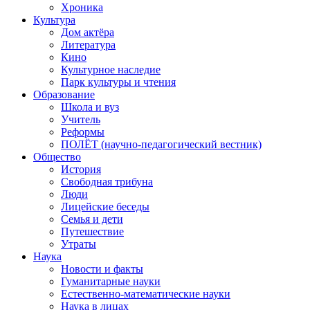
Хроника
Культура
Дом актёра
Литература
Кино
Культурное наследие
Парк культуры и чтения
Образование
Школа и вуз
Учитель
Реформы
ПОЛЁТ (научно-педагогический вестник)
Общество
История
Свободная трибуна
Люди
Лицейские беседы
Семья и дети
Путешествие
Утраты
Наука
Новости и факты
Гуманитарные науки
Естественно-математические науки
Наука в лицах