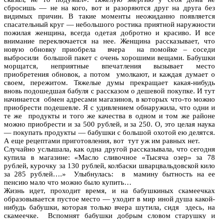
сбросишь — не на кого, вот и разоряются друг на друга без
видимых причин. В такие моменты неожиданно появляется
спасательный круг — небольшого ростика приятной наружности
пожилая женщина, всегда одетая добротно и красиво. И все
внимание переключается на нее. Женщина рассказывает, что
новую обновку приобрела вчера на помойке – соседи
выбросили большой пакет с очень хорошими вещами. Бабушки
морщатся, неприятные впечатления вызывает место
приобретения обновок, а потом умолкают, и каждая думает о
своем, пережитом. Тяжелые думы прекращает какая-нибудь
вновь подошедшая бабуля с рассказом о дешевой покупке. И тут
начинается обмен адресами магазинов, в которых что-то можно
приобрести подешевле. Я с удивлением обнаружила, что одни и
те же продукты и того же качества в одном и том же районе
можно приобрести и за 500 рублей, и за 250. О, это целая наука
— покупать продукты — бабушки с большой охотой ею делятся.
А еще рецептами приготовления, вот тут уж им равных нет.
Случайно услышала, как одна другой рассказывала, что сегодня
купила в магазине: «Масло сливочное «Тысяча озер» за 78
рублей, курочку за 130 рублей, колбаски шварцвальдовской кило
за 285 рублей….» Улыбнулась: в мамину бытность на ее
пенсию мало что можно было купить…
Жизнь идет, проходит время, и на бабушкиных скамеечках
образовывается пустое место — уходит в мир иной душа какой-
нибудь бабушки, которая только вчера шутила, сидя здесь, на
скамеечке. Вспомнят бабушки добрым словом старушку и