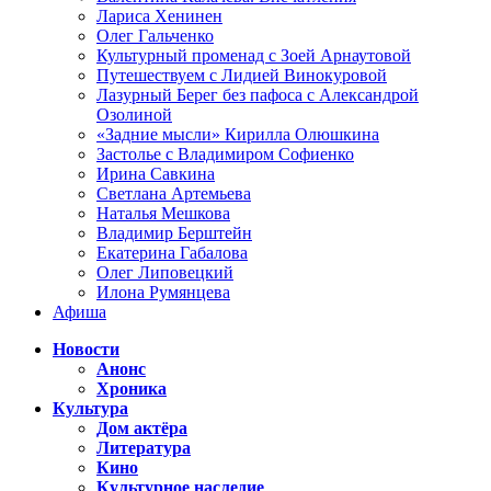
Лариса Хенинен
Олег Гальченко
Культурный променад с Зоей Арнаутовой
Путешествуем с Лидией Винокуровой
Лазурный Берег без пафоса с Александрой
Озолиной
«Задние мысли» Кирилла Олюшкина
Застолье с Владимиром Софиенко
Ирина Савкина
Светлана Артемьева
Наталья Мешкова
Владимир Берштейн
Екатерина Габалова
Олег Липовецкий
Илона Румянцева
Афиша
Новости
Анонс
Хроника
Культура
Дом актёра
Литература
Кино
Культурное наследие