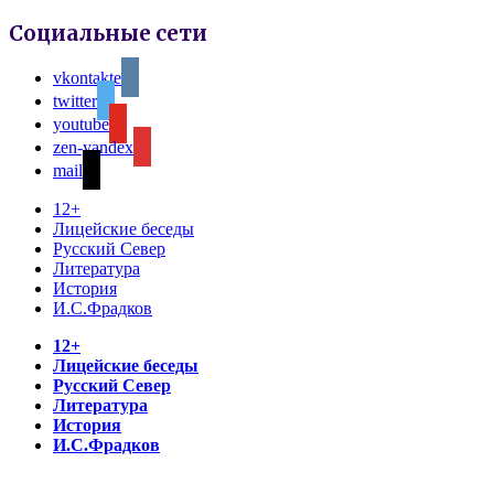
Социальные сети
vkontakte
twitter
youtube
zen-yandex
mail
12+
Лицейские беседы
Русский Север
Литература
История
И.С.Фрадков
12+
Лицейские беседы
Русский Север
Литература
История
И.С.Фрадков