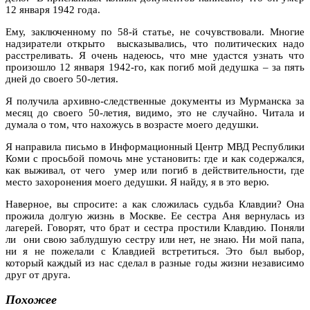
12 января 1942 года.
Ему, заключенному по 58-й статье, не сочувствовали. Многие
надзиратели открыто высказывались, что политических надо
расстреливать. Я очень надеюсь, что мне удастся узнать что
произошло 12 января 1942-го, как погиб мой дедушка – за пять
дней до своего 50-летия.
Я получила архивно-следственные документы из Мурманска за
месяц до своего 50-летия, видимо, это не случайно. Читала и
думала о том, что нахожусь в возрасте моего дедушки.
Я направила письмо в Информационный Центр МВД Республики
Коми с просьбой помочь мне установить: где и как содержался,
как выживал, от чего умер или погиб в действительности, где
место захоронения моего дедушки. Я найду, я в это верю.
Наверное, вы спросите: а как сложилась судьба Клавдии? Она
прожила долгую жизнь в Москве. Ее сестра Аня вернулась из
лагерей. Говорят, что брат и сестра простили Клавдию. Поняли
ли они свою заблудшую сестру или нет, не знаю. Ни мой папа,
ни я не пожелали с Клавдией встретиться. Это был выбор,
который каждый из нас сделал в разные годы жизни независимо
друг от друга.
Похожее