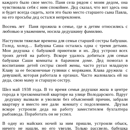
каждого было свое место. Паня села рядом с моим дедом, она
чувствовала себя с ним спокойнее. Дед сказал, что вот здесь она
и будет всегда сидеть, хотя это было место старшего сына Павла,
на его просьбы дед остался непреклонен.
Восемь лет Паня прожила в семье, где к детям относились с
любовью и уважением, носила дедушкину фамилию.
Наступили тяжелые времена для семьи старшей сестры бабушки.
Голод, холод… Бабушка Саша осталась одна с тремя детьми.
Мои дедушка с бабушкой приютили и их. Дед устроил всех
троих детей на работу. Вскоре удалось добиться для семьи
бабушки Саши комнаты в барачном доме. Дед помогал в
воспитании детей сестры своей жены, часто ругал младшую
Клаву за ее бесконечные гулянки с моряками. Клава дружила с
девушкой, которая работала в органах. Часто жаловалась ей на
деда, свою маму и старшую сестру.
Шел май 1938 года. В то время семья дедушки жила в центре
города в трехкомнатной квартире на улице Володарского. Вдруг
дедушку вызвали и уволили без объяснений причин, забрали
квартиру и вместо нее дали комнату с подселением. Друзья
вскоре устроили деда на работу заместителем бухгалтера
рыбзавода. Поработать он не успел.
В одну из майских ночей за ним пришли, устроили обыск,
ничего не нашли, но его увезли. Только рассвело, бабушка