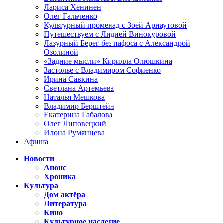
Лариса Хенинен
Олег Гальченко
Культурный променад с Зоей Арнаутовой
Путешествуем с Лидией Винокуровой
Лазурный Берег без пафоса с Александрой
Озолиной
«Задние мысли» Кирилла Олюшкина
Застолье с Владимиром Софиенко
Ирина Савкина
Светлана Артемьева
Наталья Мешкова
Владимир Берштейн
Екатерина Габалова
Олег Липовецкий
Илона Румянцева
Афиша
Новости
Анонс
Хроника
Культура
Дом актёра
Литература
Кино
Культурное наследие