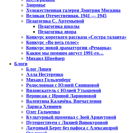
Здоровье
Художественная галерея Дмитрия Москина
Великая Отечественная. 1941 — 1945
Педагогика С. Артемьевой
Педагогика школы
Педагогика двора
Конкурс короткого рассказа «Сестра таланта»
Конкурс «Во весь голос»
Конкурс новой драматургии «Ремарка»
Каким мы помним август 1991-го…
Михаил Швейцер
Блоги
Блог Лицея
Алла Нестеренко
Михаил Гольденберг
Родословная с Юлией Свинцовой
Видоискатель с Юлией Утышевой
Вернисаж с Ириной Ларионовой
Валентина Калачёва. Впечатления
Лариса Хенинен
Олег Гальченко
Культурный променад с Зоей Арнаутовой
Путешествуем с Лидией Винокуровой
Лазурный Берег без пафоса с Александрой