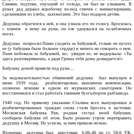
Синяки, подтеки, опухший от голода, он был не узнаваем. В
руках дед держал коробочку из-под спичек с миниатюрными,
сделанными из хлеба, шахматами. Это был подарок детям.
Дедушка обратился к ней, и она узнала его по голосу. Бросилась
с плачем к нему на руки, он еле удержался на ослабленных
ногах.
Дедушка попросил Паню сходить за бабушкой, только не пугать
ее (у бабушки было больное сердце) и ничего не говорить о нем.
Паня побежала за бабушкой, но, увидев ее, не выдержала: «Ты
здесь разговариваешь, а дядя Гриша тебя дома дожидается!»
Бабушку домой привели под руки…
За недоказательностью обвинений дедушка был выпущен в
июне 1939 года, реабилитирован, выплачена компенсация,
оплачено лечение в одном из мурманских санаториев. Он
восстановился и стал работать главным бухгалтером рыбзавода.
1940 год. По прямому указанию Сталина всех выпущенных и
реабилитированных граждан снова стали бросать в застенки.
Московская бабушка Рая, родная сестра моей бабушки,
сообщила бабушке об этом. Было решено утром переправить
дедушку в Москву. Не успели, за ним пришли ночью.
Вторично дедушка был арестован 6.06.40 по ст. 58-6 УК.