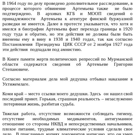
В 1964 году по делу проведено дополнительное расследование, в
процессе которого обвинение Артемьева также не было
подтверждено. В архивах КГБ и МООП сведений о
принадлежности Артемьева к агентуре финской буржуазной
разведки не имеется. Далее в протесте указывается, что хотя и
имелся в биографии Артемьева факт перехода границы в 1920
году туда и обратно, но эти действия не должны были быть
вменены ему в вину в 1938 и 1940 годах, так как согласно
Постановления Президиума ЦИК СССР от 2 ноября 1927 года
эти действия подпадали под амнистию.
В Книге памяти жертв политических репрессий по Мурманской
области содержатся сведения об Артемьеве Григории
Степановиче.
Согласно материалам дела мой дедушка отбывал наказание в
Ухтижемлаге.
Коми край – место ссылки моего дедушки. Здесь он нашел свой
последний приют. Горькая, страшная реальность – незаслуженно
потерянная жизнь, разбитая судьба.
Тяжелая работа, отсутствие возможности соблюдать гигиену,
отсутствие необходимых медикаментов, антигуманное
отношение со стороны НКВД и непосредственных начальников,
плохое питание, трудные климатические условия сделали свое
дело. В присланных копиях документов написано, что он умер