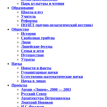
Парк культуры и чтения
Образование
Школа и вуз
Учитель
Реформы
ПОЛЁТ (научно-педагогический вестник)
Общество
История
Свободная трибуна
Люди
Лицейские беседы
Семья и дети
Путешествие
Утраты
Наука
Новости и факты
Гуманитарные науки
Естественно-математические науки
Наука в лицах
Проекты
Архив «Лицея». 2000 — 2003
Русский Север
Архитектура Петрозаводска
Дмитрий Новиков
И.С.Фрадков