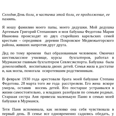
Сегодня День боли, я частичка этой боли, ее продолжение, ее
память.
Я ношу фамилию моего папы, моего дедушки. Мой дедушка
Артемьев Григорий Степанович и моя бабушка Федотова Мария
Ивановна происходят из двух старейших карельских семей
крестьян – середняков деревни Покровское Медвежьегорского
района, живших напротив друг друга.
Дед по тому времени был образованным человеком. Окончил
шестиклассное училище, курсы бухгалтеров, работал в
Мурманске главным бухгалтером Севлесэкспорта. Бабушка была
домохозяйкой, воспитывала двоих детей. Семья жила в достатке
и, как могла, помогала осиротевшим родственникам.
В феврале 1930 года арестовали брата моей бабушки Степана
Федотова. 28 марта того же года расстреляли. Его жена вскоре
умерла, оставив восемь детей. Кто постарше устраивался в
жизни самостоятельно, а младших разобрали по семьям родных.
Старшая сестра Аня привезла маленькую Паню в семью моей
бабушки в Мурманск.
Тетя Паня вспоминала, как неловко она себя чувствовала в
первый день. В семье все одновременно садились обедать, у