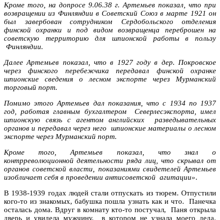
Кроме того, на допросе 9.06.38 г. Артемьев показал, что при
возвращении из Финляндии в Советский Союз в марте 1921 он
был завербован сотрудником Сердобольского отделения
финской охранки и под видом возвращенца переброшен на
советскую территорию для шпионской работы в пользу
Финляндии.
Далее Артемьев показал, что в 1927 году в дер. Покровское
через финского перебежчика передавал финской охранке
шпионские сведения о лесном экспорте через Мурманский
торговый порт.
Помимо этого Артемьев дал показания, что с 1934 по 1937
год, работая главным бухгалтером Северлесэкспорта, имел
шпионскую связь с агентом английских разведывательных
органов и передавал через него шпионские материалы о лесном
экспорте через Мурманский порт.
Кроме того, Артемьев показал, что знал о
контрреволюционной деятельности ряда лиц, что скрывал от
органов советской власти, показаниями свидетелей Артемьев
изобличает себя в проведении антисоветской агитации»
.
В 1938-1939 годах людей стали отпускать из тюрем. Отпустили
кого-то из знакомых, бабушка пошла узнать как и что. Панечка
осталась дома. Вдруг в комнату кто-то постучал, Паня открыла
дверь и увидела мужчину, в котором не узнала моего деда.