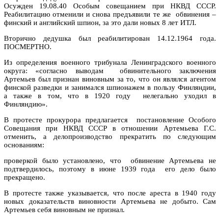
Осужден 19.08.40 Особым совещанием при НКВД СССР.
Реабилитацию отменили и снова предъявили те же обвинения –
финский и английский шпион, за это дали новых 8 лет ИТЛ.
Вторично дедушка был реабилитирован 14.12.1964 года.
ПОСМЕРТНО.
Из определения военного трибунала Ленинградского военного
округа: «согласно выводам обвинительного заключения
Артемьев был признан виновным за то, что он являлся агентом
финской разведки и занимался шпионажем в пользу Финляндии,
а также в том, что в 1920 году нелегально уходил в
Финляндию».
В протесте прокурора предлагается постановление Особого
Совещания при НКВД СССР в отношении Артемьева Г.С.
отменить, а делопроизводство прекратить по следующим
основаниям:
проверкой было установлено, что обвинение Артемьева не
подтвердилось, поэтому в июне 1939 года его дело было
прекращено.
В протесте также указывается, что после ареста в 1940 году
новых доказательств виновности Артемьева не добыто. Сам
Артемьев себя виновным не признал.