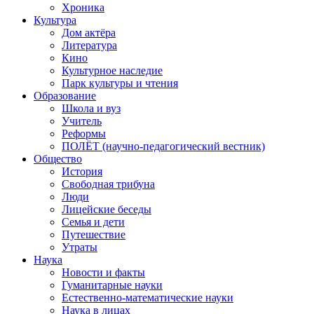
Хроника
Культура
Дом актёра
Литература
Кино
Культурное наследие
Парк культуры и чтения
Образование
Школа и вуз
Учитель
Реформы
ПОЛЁТ (научно-педагогический вестник)
Общество
История
Свободная трибуна
Люди
Лицейские беседы
Семья и дети
Путешествие
Утраты
Наука
Новости и факты
Гуманитарные науки
Естественно-математические науки
Наука в лицах