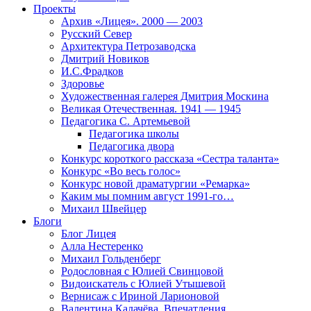
Проекты
Архив «Лицея». 2000 — 2003
Русский Север
Архитектура Петрозаводска
Дмитрий Новиков
И.С.Фрадков
Здоровье
Художественная галерея Дмитрия Москина
Великая Отечественная. 1941 — 1945
Педагогика С. Артемьевой
Педагогика школы
Педагогика двора
Конкурс короткого рассказа «Сестра таланта»
Конкурс «Во весь голос»
Конкурс новой драматургии «Ремарка»
Каким мы помним август 1991-го…
Михаил Швейцер
Блоги
Блог Лицея
Алла Нестеренко
Михаил Гольденберг
Родословная с Юлией Свинцовой
Видоискатель с Юлией Утышевой
Вернисаж с Ириной Ларионовой
Валентина Калачёва. Впечатления