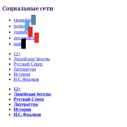
Социальные сети
vkontakte
twitter
youtube
zen-yandex
mail
12+
Лицейские беседы
Русский Север
Литература
История
И.С.Фрадков
12+
Лицейские беседы
Русский Север
Литература
История
И.С.Фрадков