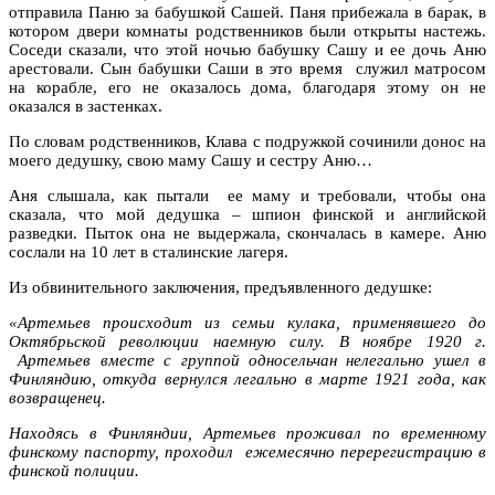
отправила Паню за бабушкой Сашей. Паня прибежала в барак, в
котором двери комнаты родственников были открыты настежь.
Соседи сказали, что этой ночью бабушку Сашу и ее дочь Аню
арестовали. Сын бабушки Саши в это время служил матросом
на корабле, его не оказалось дома, благодаря этому он не
оказался в застенках.
По словам родственников, Клава с подружкой сочинили донос на
моего дедушку, свою маму Сашу и сестру Аню…
Аня слышала, как пытали ее маму и требовали, чтобы она
сказала, что мой дедушка – шпион финской и английской
разведки. Пыток она не выдержала, скончалась в камере. Аню
сослали на 10 лет в сталинские лагеря.
Из обвинительного заключения, предъявленного дедушке:
«Артемьев происходит из семьи кулака, применявшего до
Октябрьской революции наемную силу. В ноябре 1920 г.
Артемьев вместе с группой односельчан нелегально ушел в
Финляндию, откуда вернулся легально в марте 1921 года, как
возвращенец.
Находясь в Финляндии, Артемьев проживал по временному
финскому паспорту, проходил ежемесячно перерегистрацию в
финской полиции.