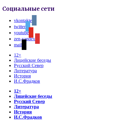
Социальные сети
vkontakte
twitter
youtube
zen-yandex
mail
12+
Лицейские беседы
Русский Север
Литература
История
И.С.Фрадков
12+
Лицейские беседы
Русский Север
Литература
История
И.С.Фрадков