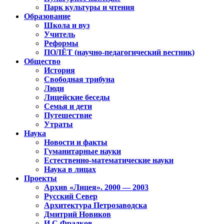
Парк культуры и чтения
Образование
Школа и вуз
Учитель
Реформы
ПОЛЁТ (научно-педагогический вестник)
Общество
История
Свободная трибуна
Люди
Лицейские беседы
Семья и дети
Путешествие
Утраты
Наука
Новости и факты
Гуманитарные науки
Естественно-математические науки
Наука в лицах
Проекты
Архив «Лицея». 2000 — 2003
Русский Север
Архитектура Петрозаводска
Дмитрий Новиков
И.С.Фрадков