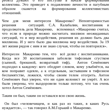
ребята думают о его поступке в начале формирования
коллектива. Это приведет к подавлению личности и пагубным
образом скажется на формировании коллективистких
отношений.
Чем для меня интересен Макаренко? Неповторимостью
решения ситуаций. С.А. Калабалин, воспитанник и
продолжатель дела Макаренко, вспоминал: «Макаренко считал,
что если в природе можно насчитать миллион неожиданных
ситуаций, то и мер воздействия, решения их должно быть два
миллиона. И у него было два миллиона мер воздействия. За 19
лет жизни рядом с ним я не знаю случая, чтобы он повторился».
Интересен Макаренко тем, что всё делил с воспитанниками.
Когда все 30 воспитанников заболели тифозным сгустком
(сыпной, брюшной, возвратный тиф), Антон Семёнович
подходил к каждому: кого ободрит словом, кому улыбнётся, на
ком поправит одеяло, а к отдельным, застывшим в тифозном
беспамятстве, ложился, чтобы своим телом отогреть. Антон
Семёнович был уверен, что ни один колонист не умрёт. А все
были уверены, что выздоровели только потому, что так очень
хотел Антон Семёнович.
Таким он был, таким он оставался всю свою жизнь.
Он был «человечищем, и как раз из таких, в каких Русь
нуждается», — так говорил А.М.Горький о Макаренко.