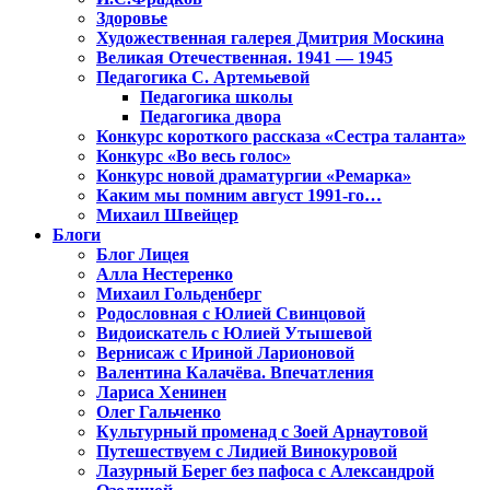
Здоровье
Художественная галерея Дмитрия Москина
Великая Отечественная. 1941 — 1945
Педагогика С. Артемьевой
Педагогика школы
Педагогика двора
Конкурс короткого рассказа «Сестра таланта»
Конкурс «Во весь голос»
Конкурс новой драматургии «Ремарка»
Каким мы помним август 1991-го…
Михаил Швейцер
Блоги
Блог Лицея
Алла Нестеренко
Михаил Гольденберг
Родословная с Юлией Свинцовой
Видоискатель с Юлией Утышевой
Вернисаж с Ириной Ларионовой
Валентина Калачёва. Впечатления
Лариса Хенинен
Олег Гальченко
Культурный променад с Зоей Арнаутовой
Путешествуем с Лидией Винокуровой
Лазурный Берег без пафоса с Александрой