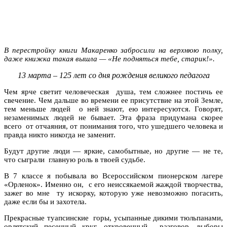
В перестройку книги Макаренко забросили на верхнюю полку,
даже книжка такая вышла — «Не подняться тебе, старик!».
13 марта – 125 лет со дня рождения великого педагога
Чем ярче светит человеческая душа, тем сложнее постичь ее
свечение. Чем дальше во времени ее присутствие на этой Земле,
тем меньше людей о ней знают, ею интересуются. Говорят,
незаменимых людей не бывает. Эта фраза придумана скорее
всего от отчаяния, от понимания того, что ушедшего человека и
правда никто никогда не заменит.
Будут другие люди — яркие, самобытные, но другие — не те,
что сыграли главную роль в твоей судьбе.
В 7 классе я побывала во Всероссийском пионерском лагере
«Орленок». Именно он, с его неиссякаемой жаждой творчества,
зажег во мне ту искорку, которую уже невозможно погасить,
даже если бы и захотела.
Прекрасные туапсинские горы, усыпанные дикими тюльпанами,
орлятский песенный круг, откровенный разговор, выборы