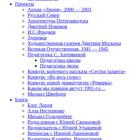
Проекты
Архив «Лицея». 2000 — 2003
Русский Север
Архитектура Петрозаводска
Дмитрий Новиков
И.С.Фрадков
Здоровье
Художественная галерея Дмитрия Москина
Великая Отечественная. 1941 — 1945
Педагогика С. Артемьевой
Педагогика школы
Педагогика двора
Конкурс короткого рассказа «Сестра таланта»
Конкурс «Во весь голос»
Конкурс новой драматургии «Ремарка»
Каким мы помним август 1991-го…
Михаил Швейцер
Блоги
Блог Лицея
Алла Нестеренко
Михаил Гольденберг
Родословная с Юлией Свинцовой
Видоискатель с Юлией Утышевой
Вернисаж с Ириной Ларионовой
Валентина Калачёва. Впечатления