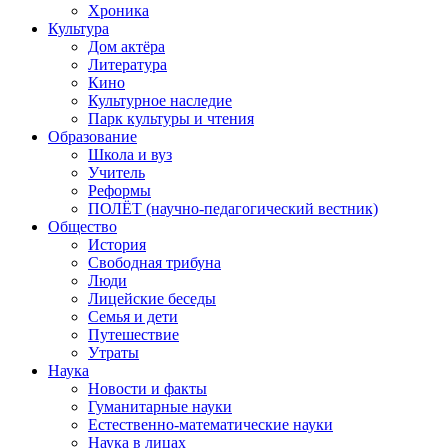
Хроника
Культура
Дом актёра
Литература
Кино
Культурное наследие
Парк культуры и чтения
Образование
Школа и вуз
Учитель
Реформы
ПОЛЁТ (научно-педагогический вестник)
Общество
История
Свободная трибуна
Люди
Лицейские беседы
Семья и дети
Путешествие
Утраты
Наука
Новости и факты
Гуманитарные науки
Естественно-математические науки
Наука в лицах