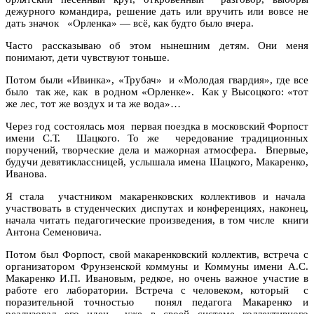
дежурного командира, решение дать или вручить или вовсе не
дать значок «Орленка» — всё, как будто было вчера.
Часто рассказываю об этом нынешним детям. Они меня
понимают, дети чувствуют тоньше.
Потом были «Ивинка», «Трубач» и «Молодая гвардия», где все
было так же, как в родном «Орленке». Как у Высоцкого: «тот
же лес, тот же воздух и та же вода»…
Через год состоялась моя первая поездка в московский Форпост
имени С.Т. Шацкого. То же чередование традиционных
поручений, творческие дела и мажорная атмосфера. Впервые,
будучи девятиклассницей, услышала имена Шацкого, Макаренко,
Иванова.
Я стала участником макаренковских коллективов и начала
участвовать в студенческих диспутах и конференциях, наконец,
начала читать педагогические произведения, в том числе книги
Антона Семеновича.
Потом был Форпост, свой макаренковский коллектив, встреча с
организатором Фрунзенской коммуны и Коммуны имени А.С.
Макаренко И.П. Ивановым, редкое, но очень важное участие в
работе его лаборатории. Встреча с человеком, который с
поразительной точностью понял педагога Макаренко и
реализовал его идеи уже в своей системе коллективного