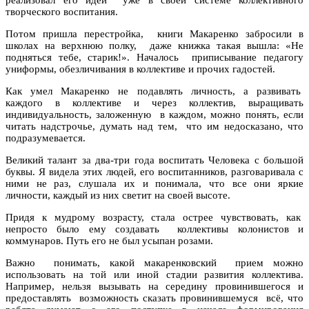
творческого воспитания.
Потом пришла перестройка, книги Макаренко забросили в
школах на верхнюю полку, даже книжка такая вышла: «Не
подняться тебе, старик!». Началось приписывание педагогу
униформы, обезличивания в коллективе и прочих гадостей.
Как умел Макаренко не подавлять личность, а развивать
каждого в коллективе и через коллектив, выращивать
индивидуальность, заложенную в каждом, можно понять, если
читать надстрочье, думать над тем, что им недосказано, что
подразумевается.
Великий талант за два-три года воспитать Человека с большой
буквы. Я видела этих людей, его воспитанников, разговаривала с
ними не раз, слушала их и понимала, что все они яркие
личности, каждый из них светит на своей высоте.
Придя к мудрому возрасту, стала острее чувствовать, как
непросто было ему создавать коллективы колонистов и
коммунаров. Путь его не был усыпан розами.
Важно понимать, какой макаренковский прием можно
использовать на той или иной стадии развития коллектива.
Например, нельзя вызывать на середину провинившегося и
предоставлять возможность сказать провинившемуся всё, что