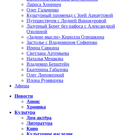
Лариса Хенинен
Олег Гальченко
Культурный променад с Зоей Арнаутовой
Путешествуем с Лидией Винокуровой
Лазурный Берег без пафоса с Александрой
Озолиной
«Задние мысли» Кирилла Олюшкина
Застолье с Владимиром Софиенко
Ирина Савкина
Светлана Артемьева
Наталья Мешкова
Владимир Берштейн
Екатерина Габалова
Олег Липовецкий
Илона Румянцева
Афиша
Новости
Анонс
Хроника
Культура
Дом актёра
Литература
Кино
Культурное наследие