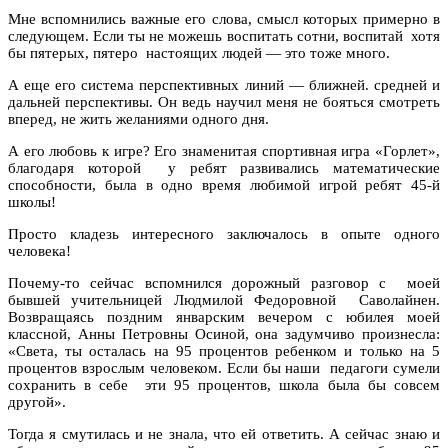
Мне вспомнились важные его слова, смысл которых примерно в
следующем. Если ты не можешь воспитать сотни, воспитай хотя
бы пятерых, пятеро настоящих людей — это тоже много.
А еще его система перспективных линий — ближней. средней и
дальней перспективы. Он ведь научил меня не бояться смотреть
вперед, не жить желаниями одного дня.
А его любовь к игре? Его знаменитая спортивная игра «Горлет»,
благодаря которой у ребят развивались математические
способности, была в одно время любимой игрой ребят 45-й
школы!
Просто кладезь интересного заключалось в опыте одного
человека!
Почему-то сейчас вспомнился дорожный разговор с моей
бывшей учительницей Людмилой Федоровной Саволайнен.
Возвращаясь поздним январским вечером с юбилея моей
классной, Анны Петровны Осиной, она задумчиво произнесла:
«Света, ты осталась на 95 процентов ребенком и только на 5
процентов взрослым человеком. Если бы наши педагоги сумели
сохранить в себе эти 95 процентов, школа была бы совсем
другой».
Тогда я смутилась и не знала, что ей ответить. А сейчас знаю и