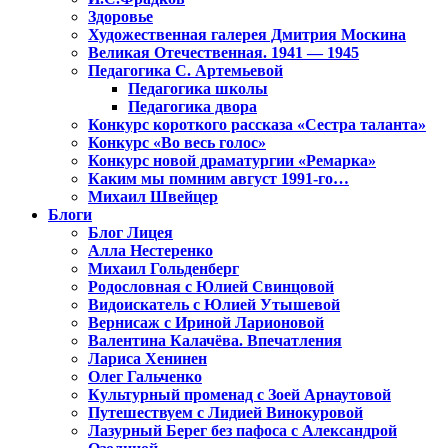
Здоровье
Художественная галерея Дмитрия Москина
Великая Отечественная. 1941 — 1945
Педагогика С. Артемьевой
Педагогика школы
Педагогика двора
Конкурс короткого рассказа «Сестра таланта»
Конкурс «Во весь голос»
Конкурс новой драматургии «Ремарка»
Каким мы помним август 1991-го…
Михаил Швейцер
Блоги
Блог Лицея
Алла Нестеренко
Михаил Гольденберг
Родословная с Юлией Свинцовой
Видоискатель с Юлией Утышевой
Вернисаж с Ириной Ларионовой
Валентина Калачёва. Впечатления
Лариса Хенинен
Олег Гальченко
Культурный променад с Зоей Арнаутовой
Путешествуем с Лидией Винокуровой
Лазурный Берег без пафоса с Александрой