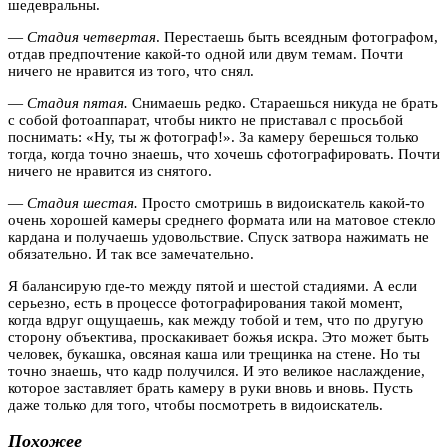
шедевральны.
—
Стадия четвертая
. Перестаешь быть всеядным фотографом,
отдав предпочтение какой-то одной или двум темам. Почти
ничего не нравится из того, что снял.
—
Стадия пятая.
Снимаешь редко. Стараешься никуда не брать
с собой фотоаппарат, чтобы никто не приставал с просьбой
поснимать: «Ну, ты ж фотограф!». За камеру берешься только
тогда, когда точно знаешь, что хочешь сфотографировать. Почти
ничего не нравится из снятого.
—
Стадия шестая.
Просто смотришь в видоискатель какой-то
очень хорошей камеры среднего формата или на матовое стекло
кардана и получаешь удовольствие. Спуск затвора нажимать не
обязательно. И так все замечательно.
Я балансирую где-то между пятой и шестой стадиями. А если
серьезно, есть в процессе фотографирования такой момент,
когда вдруг ощущаешь, как между тобой и тем, что по другую
сторону объектива, проскакивает божья искра. Это может быть
человек, букашка, овсяная каша или трещинка на стене. Но ты
точно знаешь, что кадр получился. И это великое наслаждение,
которое заставляет брать камеру в руки вновь и вновь. Пусть
даже только для того, чтобы посмотреть в видоискатель.
Похожее