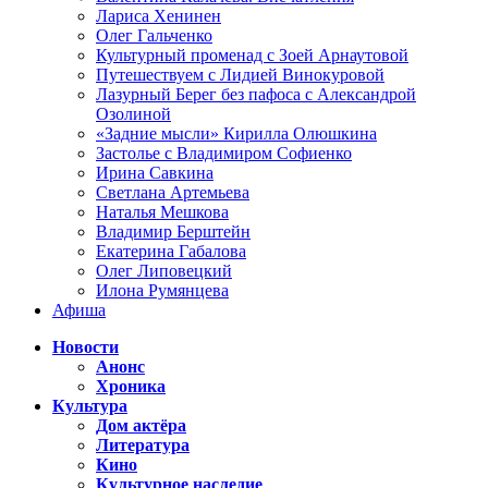
Лариса Хенинен
Олег Гальченко
Культурный променад с Зоей Арнаутовой
Путешествуем с Лидией Винокуровой
Лазурный Берег без пафоса с Александрой
Озолиной
«Задние мысли» Кирилла Олюшкина
Застолье с Владимиром Софиенко
Ирина Савкина
Светлана Артемьева
Наталья Мешкова
Владимир Берштейн
Екатерина Габалова
Олег Липовецкий
Илона Румянцева
Афиша
Новости
Анонс
Хроника
Культура
Дом актёра
Литература
Кино
Культурное наследие