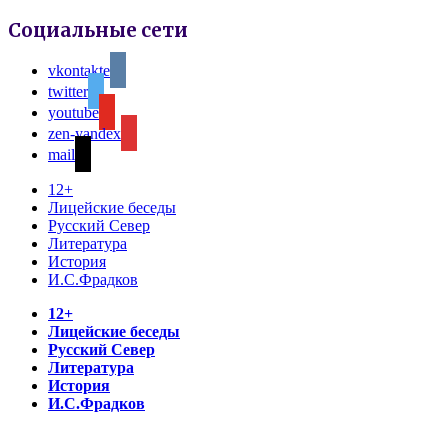
Социальные сети
vkontakte
twitter
youtube
zen-yandex
mail
12+
Лицейские беседы
Русский Север
Литература
История
И.С.Фрадков
12+
Лицейские беседы
Русский Север
Литература
История
И.С.Фрадков