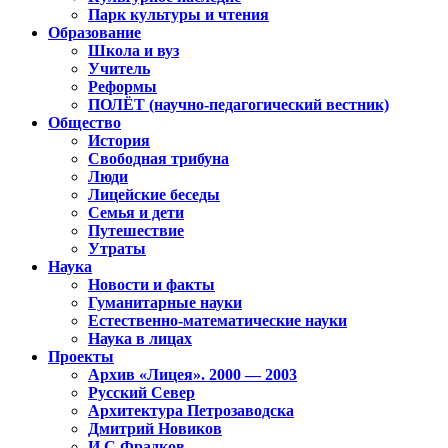
Парк культуры и чтения
Образование
Школа и вуз
Учитель
Реформы
ПОЛЁТ (научно-педагогический вестник)
Общество
История
Свободная трибуна
Люди
Лицейские беседы
Семья и дети
Путешествие
Утраты
Наука
Новости и факты
Гуманитарные науки
Естественно-математические науки
Наука в лицах
Проекты
Архив «Лицея». 2000 — 2003
Русский Север
Архитектура Петрозаводска
Дмитрий Новиков
И.С.Фрадков