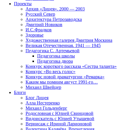
Проекты
Архив «Лицея». 2000 — 2003
Русский Север
Архитектура Петрозаводска
Дмитрий Новиков
И.С.Фрадков
Здоровье
Художественная галерея Дмитрия Москина
Великая Отечественная. 1941 — 1945
Педагогика С. Артемьевой
Педагогика школы
Педагогика двора
Конкурс короткого рассказа «Сестра таланта»
Конкурс «Во весь голос»
Конкурс новой драматургии «Ремарка»
Каким мы помним август 1991-го…
Михаил Швейцер
Блоги
Блог Лицея
Алла Нестеренко
Михаил Гольденберг
Родословная с Юлией Свинцовой
Видоискатель с Юлией Утышевой
Вернисаж с Ириной Ларионовой
Валентина Калачёва. Впечатления