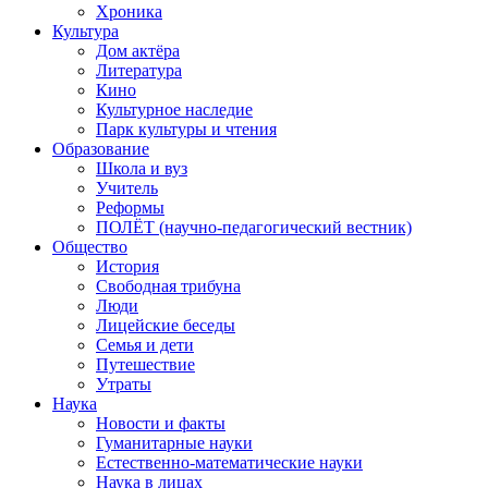
Хроника
Культура
Дом актёра
Литература
Кино
Культурное наследие
Парк культуры и чтения
Образование
Школа и вуз
Учитель
Реформы
ПОЛЁТ (научно-педагогический вестник)
Общество
История
Свободная трибуна
Люди
Лицейские беседы
Семья и дети
Путешествие
Утраты
Наука
Новости и факты
Гуманитарные науки
Естественно-математические науки
Наука в лицах