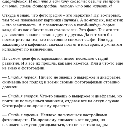
смартфонах. И воn что я вам хочу сказать: бегите вы прочь
от этой самой фотографии, потому что это наркотик!
Откуда я знаю, что фотография – это наркотик? Ну, во-первых,
там тоже показывают картинки (
шутка
). А во-вторых, наркотик
– это зависимость. А с зависимостью в какой-нибудь форме
каждый из нас обязательно сталкивался. Это факт. Так что эти
два явления вполне связаны друг с другом. Да вот хотя бы
посмотрите на тех, кто постоянно снимает сэлфи. Или еду,
заказанную в кафешках, сначала постят в инстарам, а уж потом
использует по назначению.
На самом деле фотонаркомания имеет несколько стадий
развития. И я все их прошла, как мне кажется. Или я что-то еще
не знаю о фотографии.
—
Стадия первая.
Ничего не знаешь о выдержке и диафрагме,
снимаешь все подряд и всеми своими фотографиями страшно
доволен.
—
Стадия вторая.
Что-то знаешь о выдержке и диафрагме, но
почти не пользуешься знаниями, отдавая все на откуп случаю.
Фотографии по-прежнему нравятся.
—
Стадия третья.
Неплохо пользуешься настройками
фотоаппарата. По-прежнему снимаешь все подряд, но
начинаешь смутно догадываться, что не все твои кадры