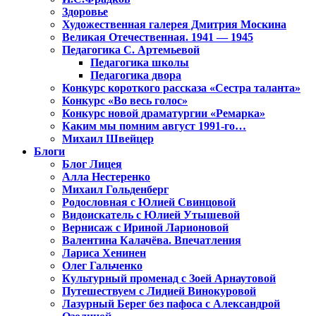
Здоровье
Художественная галерея Дмитрия Москина
Великая Отечественная. 1941 — 1945
Педагогика С. Артемьевой
Педагогика школы
Педагогика двора
Конкурс короткого рассказа «Сестра таланта»
Конкурс «Во весь голос»
Конкурс новой драматургии «Ремарка»
Каким мы помним август 1991-го…
Михаил Швейцер
Блоги
Блог Лицея
Алла Нестеренко
Михаил Гольденберг
Родословная с Юлией Свинцовой
Видоискатель с Юлией Утышевой
Вернисаж с Ириной Ларионовой
Валентина Калачёва. Впечатления
Лариса Хенинен
Олег Гальченко
Культурный променад с Зоей Арнаутовой
Путешествуем с Лидией Винокуровой
Лазурный Берег без пафоса с Александрой