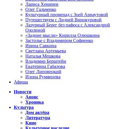
Лариса Хенинен
Олег Гальченко
Культурный променад с Зоей Арнаутовой
Путешествуем с Лидией Винокуровой
Лазурный Берег без пафоса с Александрой
Озолиной
«Задние мысли» Кирилла Олюшкина
Застолье с Владимиром Софиенко
Ирина Савкина
Светлана Артемьева
Наталья Мешкова
Владимир Берштейн
Екатерина Габалова
Олег Липовецкий
Илона Румянцева
Афиша
Новости
Анонс
Хроника
Культура
Дом актёра
Литература
Кино
Культурное наследие