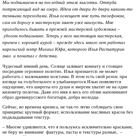
Мы поднимаемся на последний этаж высотки. Оттуда
потрясающий вид на озеро. Идем от двери до двери какими-то
темными переходами. Илья освещает мне путь телефоном,
сам он дорогу в мастерскую знает уже наизусть. Мне
приходилось бывать в прежней мастерской художника –
убогом подвальчике. Теперь у него настоящая мастерская,
причем с хорошей аурой – прежде здесь много лет работал
карельский мэтр Михаил Юфа, которого Илья Растатурин
знал и почитал с детства.
Чудесный зимний день. Солнце заливает комнату и стоящее
посредине огромное полотно. Илья признается: не может
работать с маленькими холстами. В этом есть свой резон: при
взгляде на голубоглазого и улыбающегося Илью появляется
ощущение, что широты его души и энергии хватит не на один
километр полотна. Даже его имя и весь его облик напоминают
образ древнерусского богатыря, добра молодца.
Сейчас, во времена кризиса, не так-то легко соблюдать свои
принципы: крупный формат, использование масляных красок без
подкладывания текстур.
– Многие удивляются, что я пользуюсь исключительно красками,
не беру во внимание фактуры, пасты и текстуры разные, –