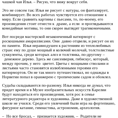
чашкой чая Илья. – Рисую, что вижу вокруг себя.
Это не совсем так: Илья не рисует с натуры, он фантазирует,
комбинирует. Во всех работах чувствуется его отношение к
миру. Если сравнить картины с пьесами, то, по-моему, его
произведения стоит отнести к драме, а если и проглядываются
комедийные мотивы, то они скорее выглядят трагикомичными.
Вот посреди мастерской незаконченный натюрморт с
роскошными амариллисами. Они давно отцвели, и рисует он их
по памяти. Илья неравнодушен к растениям из теплолюбивых
стран: ему по душе мощный и колючий молочай, толстолистные
суккуленты, среди которых алоэ и толстянка, по-другому –
денежное дерево. Здесь же сансеиверия, гибискус, который,
между прочим, у него цветет. Цветы с мощными стволами и
листьями часто становятся излюбленными героями его
натюрмортов. Он не так много путешествовал, но однажды в
Норвегии попал в оранжерею с тропическим садом и обомлел.
Судьбы складываются по-разному. Илья никогда не думал, что
придет время и в Музее изобразительных искусств Карелии
будут находиться его произведения, хотя рос в семье
литературного редактора и художника. Даже в художественной
школе не учился. Среди его увлечений были игра на фортепиано,
фигурное катание, гимнастика, астрономия, археология.
– Но все бросал, – признается художник. – Родители не