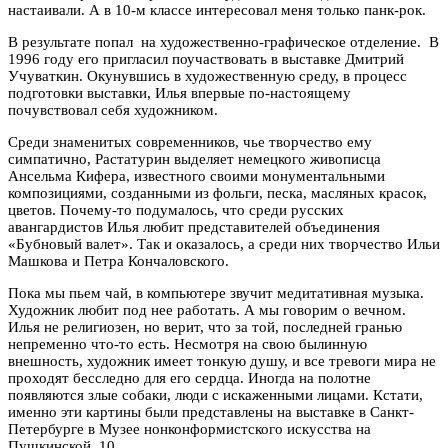
настаивали. А в 10-м классе интересовал меня только панк-рок.
В результате попал на художественно-графическое отделение. В
1996 году его пригласил поучаствовать в выставке Дмитрий
Учуваткин. Окунувшись в художественную среду, в процесс
подготовки выставки, Илья впервые по-настоящему
почувствовал себя художником.
Среди знаменитых современников, чье творчество ему
симпатично, Растатурин выделяет немецкого живописца
Ансельма Кифера, известного своими монументальными
композициями, созданными из фольги, песка, масляных красок,
цветов. Почему-то подумалось, что среди русских
авангардистов Илья любит представителей объединения
«Бубновый валет». Так и оказалось, а среди них творчество Ильи
Машкова и Петра Кончаловского.
Пока мы пьем чай, в компьютере звучит медитативная музыка.
Художник любит под нее работать. А мы говорим о вечном.
Илья не религиозен, но верит, что за той, последней гранью
непременно что-то есть. Несмотря на свою былинную
внешность, художник имеет тонкую душу, и все тревоги мира не
проходят бесследно для его сердца. Иногда на полотне
появляются злые собаки, люди с искаженными лицами. Кстати,
именно эти картины были представлены на выставке в Санкт-
Петербурге в Музее нонконформистского искусства на
Пушкинской, 10.