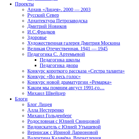
Проекты
Архив «Лицея». 2000 — 2003
Русский Север
Архитектура Петрозаводска
Дмитрий Новиков
И.С.Фрадков
Здоровье
Художественная галерея Дмитрия Москина
Великая Отечественная. 1941 — 1945
Педагогика С. Артемьевой
Педагогика школы
Педагогика двора
Конкурс короткого рассказа «Сестра таланта»
Конкурс «Во весь голос»
Конкурс новой драматургии «Ремарка»
Каким мы помним август 1991-го…
Михаил Швейцер
Блоги
Блог Лицея
Алла Нестеренко
Михаил Гольденберг
Родословная с Юлией Свинцовой
Видоискатель с Юлией Утышевой
Вернисаж с Ириной Ларионовой
Валентина Калачёва. Впечатления