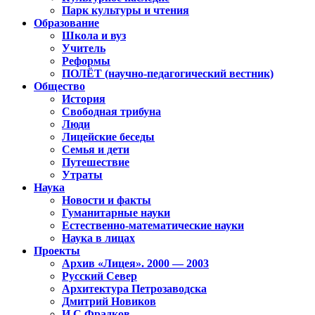
Парк культуры и чтения
Образование
Школа и вуз
Учитель
Реформы
ПОЛЁТ (научно-педагогический вестник)
Общество
История
Свободная трибуна
Люди
Лицейские беседы
Семья и дети
Путешествие
Утраты
Наука
Новости и факты
Гуманитарные науки
Естественно-математические науки
Наука в лицах
Проекты
Архив «Лицея». 2000 — 2003
Русский Север
Архитектура Петрозаводска
Дмитрий Новиков
И.С.Фрадков