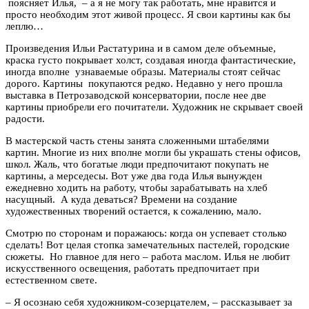
поясняет Илья, – а я не могу так работать, мне нравится и
просто необходим этот живой процесс. Я свои картины как бы
леплю…
Произведения Ильи Растатурина и в самом деле объемные,
краска густо покрывает холст, создавая иногда фантастические,
иногда вполне узнаваемые образы. Материалы стоят сейчас
дорого. Картины покупаются редко. Недавно у него прошла
выставка в Петрозаводской консерватории, после нее две
картины приобрели его почитатели. Художник не скрывает своей
радости.
В мастерской часть стены занята сложенными штабелями
картин. Многие из них вполне могли бы украшать стены офисов,
школ. Жаль, что богатые люди предпочитают покупать не
картины, а мерседесы. Вот уже два года Илья вынужден
ежедневно ходить на работу, чтобы зарабатывать на хлеб
насущный. А куда деваться? Времени на создание
художественных творений остается, к сожалению, мало.
Смотрю по сторонам и поражаюсь: когда он успевает столько
сделать! Вот целая стопка замечательных пастелей, городские
сюжеты. Но главное для него – работа маслом. Илья не любит
искусственного освещения, работать предпочитает при
естественном свете.
– Я осознаю себя художником-созерцателем, – рассказывает за