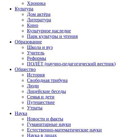
Хроника
Культура
Дом актёра
Литература
Кино
Культурное наследие
Парк культуры и чтения
Образование
Школа и вуз
Учитель
Реформы
ПОЛЁТ (научно-педагогический вестник)
Общество
История
Свободная трибуна
Люди
Лицейские беседы
Семья и дети
Путешествие
Утраты
Наука
Новости и факты
Гуманитарные науки
Естественно-математические науки
Наука в лицах