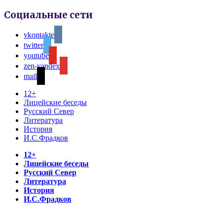
Социальные сети
vkontakte
twitter
youtube
zen-yandex
mail
12+
Лицейские беседы
Русский Север
Литература
История
И.С.Фрадков
12+
Лицейские беседы
Русский Север
Литература
История
И.С.Фрадков