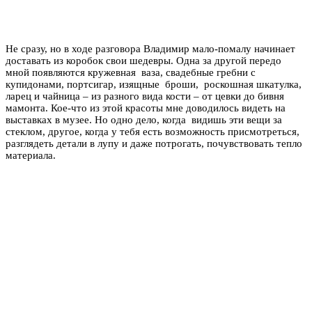
Не сразу, но в ходе разговора Владимир мало-помалу начинает
доставать из коробок свои шедевры. Одна за другой передо
мной появляются кружевная ваза, свадебные гребни с
купидонами, портсигар, изящные броши, роскошная шкатулка,
ларец и чайница – из разного вида кости – от цевки до бивня
мамонта. Кое-что из этой красоты мне доводилось видеть на
выставках в музее. Но одно дело, когда видишь эти вещи за
стеклом, другое, когда у тебя есть возможность присмотреться,
разглядеть детали в лупу и даже потрогать, почувствовать тепло
материала.