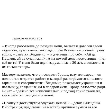
Зарисовки мастера
– Иногда работаешь до поздней ночи, бывает и доволен своей
задумкой, чувствуешь, как будто рука Всевышнего твоей рукой
водит, – смеется Владимир, – и думаешь про себя: «Ай да
Пушкин, ай да сукин сын!». А на другой день посмотришь – нет,
всё не то! У меня были идеи, задуманные в 20 лет, а воплотил я
их только теперь.
Мастеру неважно, что он создает: брошь, вазу или ларец – он
полностью отдается работе и каждый раз стремится к полноте
гармонии и совершенства. Владимир показывает украшения и
игольницу, созданные им в подарок жене. Вроде баловства ради,
ан нет – сделано всё исключительно и подход точно такой же,
как в работе с ларцем или вазой.
«Планку в достигнутом опускать нельзя!» – девиз Баландина.
Иностранцы, предлагавшие мастеру крупные суммы за его