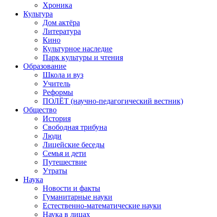
Хроника
Культура
Дом актёра
Литература
Кино
Культурное наследие
Парк культуры и чтения
Образование
Школа и вуз
Учитель
Реформы
ПОЛЁТ (научно-педагогический вестник)
Общество
История
Свободная трибуна
Люди
Лицейские беседы
Семья и дети
Путешествие
Утраты
Наука
Новости и факты
Гуманитарные науки
Естественно-математические науки
Наука в лицах