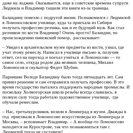
даже на лоджии. Оказывается, еще в советские времена супруги
Людмила и Владимир тащили эти книги из-за границы.
Баландину повезло с подругой жизни. Познакомился с Людмилой
в Ломоносовском училище, куда та приехала из Сибири
получать профессию резчика, как и ее будущий муж. Как стал
резчиком по кости Владимир? Очень просто! Баландин, по
происхождению пинежский помор, рассказывает:
– Увидел в архангельском музее предметы из кости, узнал, где
учат этому ремеслу. Написал в училище письмо и, получив
ответ, сел на пароход и поехал учиться в Ломоносово — то
самое село, откуда родом два великих человека, Михаил
Ломоносов и скульптор Федот Шубин.
Парнишке Володе Баландину было тогда пятнадцать лет. Сам
принял решение и сам отправился получать профессию. В это
время государство пыталось поддержать народные промыслы. И
поскольку Холмогорская школа резьбы всегда славилась, в
полную силу тогда работало художественное училище, где
обучали ремеслам.
– Нас, третьекурсников, возили в Ленинград в музеи. Дважды в
год приезжали в Ломоносово искусствоведы из Ленинграда и
Москвы, – вспоминает Владимир. – А вообще-то Ломоносово
находится на Курострове, так что познакомиться там с
Людмилой труда не составило!