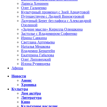
Лариса Хенинен
Олег Гальченко
Культурный променад с Зоей Арнаутовой
Путешествуем с Лидией Винокуровой
Лазурный Берег без пафоса с Александрой
Озолиной
«Задние мысли» Кирилла Олюшкина
Застолье с Владимиром Софиенко
Ирина Савкина
Светлана Артемьева
Наталья Мешкова
Владимир Берштейн
Екатерина Габалова
Олег Липовецкий
Илона Румянцева
Афиша
Новости
Анонс
Хроника
Культура
Дом актёра
Литература
Кино
Культурное наследие