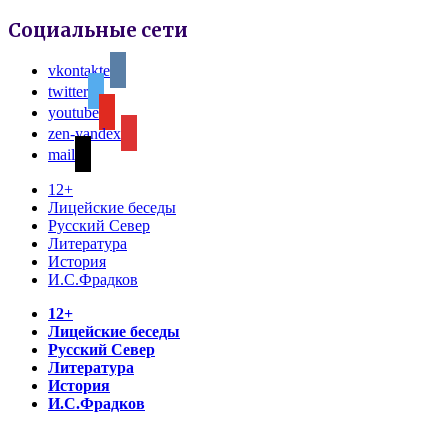
Социальные сети
vkontakte
twitter
youtube
zen-yandex
mail
12+
Лицейские беседы
Русский Север
Литература
История
И.С.Фрадков
12+
Лицейские беседы
Русский Север
Литература
История
И.С.Фрадков