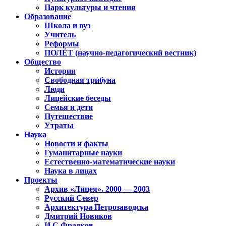
Парк культуры и чтения
Образование
Школа и вуз
Учитель
Реформы
ПОЛЁТ (научно-педагогический вестник)
Общество
История
Свободная трибуна
Люди
Лицейские беседы
Семья и дети
Путешествие
Утраты
Наука
Новости и факты
Гуманитарные науки
Естественно-математические науки
Наука в лицах
Проекты
Архив «Лицея». 2000 — 2003
Русский Север
Архитектура Петрозаводска
Дмитрий Новиков
И.С.Фрадков