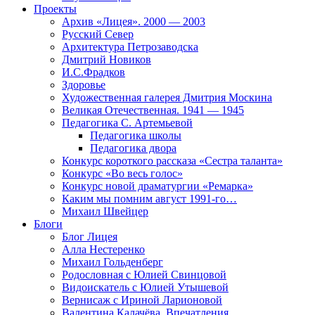
Проекты
Архив «Лицея». 2000 — 2003
Русский Север
Архитектура Петрозаводска
Дмитрий Новиков
И.С.Фрадков
Здоровье
Художественная галерея Дмитрия Москина
Великая Отечественная. 1941 — 1945
Педагогика С. Артемьевой
Педагогика школы
Педагогика двора
Конкурс короткого рассказа «Сестра таланта»
Конкурс «Во весь голос»
Конкурс новой драматургии «Ремарка»
Каким мы помним август 1991-го…
Михаил Швейцер
Блоги
Блог Лицея
Алла Нестеренко
Михаил Гольденберг
Родословная с Юлией Свинцовой
Видоискатель с Юлией Утышевой
Вернисаж с Ириной Ларионовой
Валентина Калачёва. Впечатления