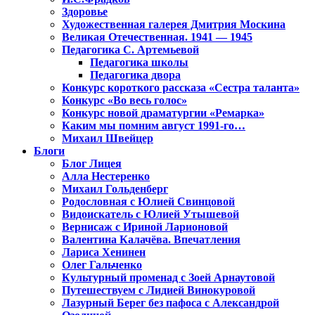
Здоровье
Художественная галерея Дмитрия Москина
Великая Отечественная. 1941 — 1945
Педагогика С. Артемьевой
Педагогика школы
Педагогика двора
Конкурс короткого рассказа «Сестра таланта»
Конкурс «Во весь голос»
Конкурс новой драматургии «Ремарка»
Каким мы помним август 1991-го…
Михаил Швейцер
Блоги
Блог Лицея
Алла Нестеренко
Михаил Гольденберг
Родословная с Юлией Свинцовой
Видоискатель с Юлией Утышевой
Вернисаж с Ириной Ларионовой
Валентина Калачёва. Впечатления
Лариса Хенинен
Олег Гальченко
Культурный променад с Зоей Арнаутовой
Путешествуем с Лидией Винокуровой
Лазурный Берег без пафоса с Александрой