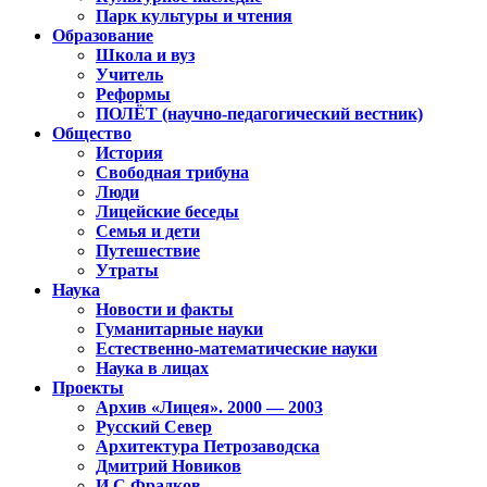
Парк культуры и чтения
Образование
Школа и вуз
Учитель
Реформы
ПОЛЁТ (научно-педагогический вестник)
Общество
История
Свободная трибуна
Люди
Лицейские беседы
Семья и дети
Путешествие
Утраты
Наука
Новости и факты
Гуманитарные науки
Естественно-математические науки
Наука в лицах
Проекты
Архив «Лицея». 2000 — 2003
Русский Север
Архитектура Петрозаводска
Дмитрий Новиков
И.С.Фрадков