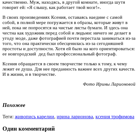
качественно. Муж, находясь, в другой комнате, иногда шутя
говорит ей: «Я слышу, как работает твой мозг!».
В своих произведениях Ксения, оставаясь наедине с самой
собой, в полной мере погружается в образы, которые живут в
ней, пока не попросятся на чистые листы бумаги. И здесь она
честна как художник перед собой и людьми: ничего не делает в
угоду моде, даже фотографией почти перестала заниматься из-за
того, что она практически обесценилась из-за сегодняшней
простоты и доступности. Хотя ей было на кого ориентироваться:
ее новгородский дед был профессиональный фотограф.
Ксения обращается в своем творчестве только к тому, к чему
лежит ее душа. Для нее преданность важнее всех других качеств.
И в жизни, и в творчестве.
Фото Ирины Ларионовой
Похожее
Теги:
живопись карелии
,
ирина ларионова
,
ксения трофимова
Один комментарий