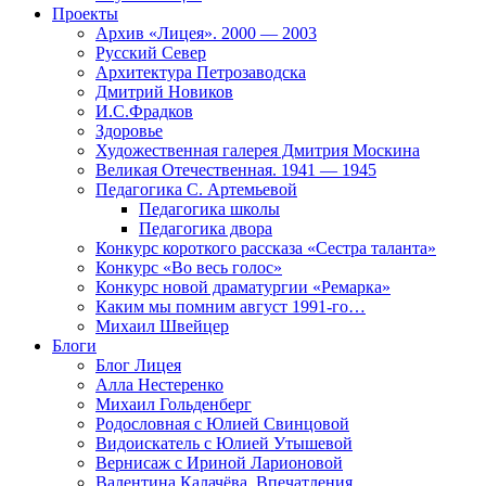
Проекты
Архив «Лицея». 2000 — 2003
Русский Север
Архитектура Петрозаводска
Дмитрий Новиков
И.С.Фрадков
Здоровье
Художественная галерея Дмитрия Москина
Великая Отечественная. 1941 — 1945
Педагогика С. Артемьевой
Педагогика школы
Педагогика двора
Конкурс короткого рассказа «Сестра таланта»
Конкурс «Во весь голос»
Конкурс новой драматургии «Ремарка»
Каким мы помним август 1991-го…
Михаил Швейцер
Блоги
Блог Лицея
Алла Нестеренко
Михаил Гольденберг
Родословная с Юлией Свинцовой
Видоискатель с Юлией Утышевой
Вернисаж с Ириной Ларионовой
Валентина Калачёва. Впечатления