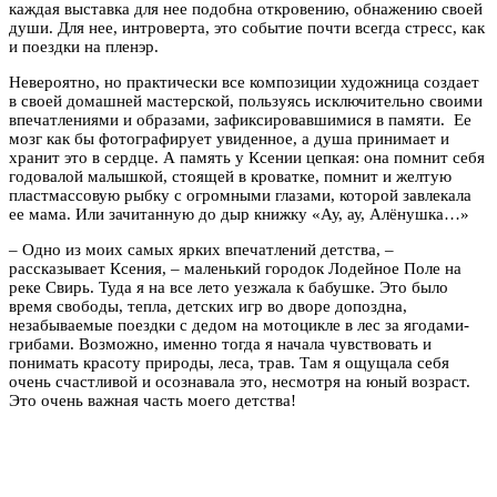
каждая выставка для нее подобна откровению, обнажению своей
души. Для нее, интроверта, это событие почти всегда стресс, как
и поездки на пленэр.
Невероятно, но практически все композиции художница создает
в своей домашней мастерской, пользуясь исключительно своими
впечатлениями и образами, зафиксировавшимися в памяти. Ее
мозг как бы фотографирует увиденное, а душа принимает и
хранит это в сердце. А память у Ксении цепкая: она помнит себя
годовалой малышкой, стоящей в кроватке, помнит и желтую
пластмассовую рыбку с огромными глазами, которой завлекала
ее мама. Или зачитанную до дыр книжку «Ау, ау, Алёнушка…»
–
Одно из моих самых ярких впечатлений детства, –
рассказывает Ксения, – маленький городок Лодейное Поле на
реке Свирь. Туда я на все лето уезжала к бабушке. Это было
время свободы, тепла, детских игр во дворе допоздна,
незабываемые поездки с дедом на мотоцикле в лес за ягодами-
грибами. Возможно, именно тогда я начала чувствовать и
понимать красоту природы, леса, трав. Там я ощущала себя
очень счастливой и осознавала это, несмотря на юный возраст.
Это очень важная часть моего детства!