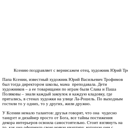
Ксению поздравляет с вернисажем отец, художник Юрий Т
Папа Ксении, известный художник Юрий Васильевич Трофимов
был тогда директором школы, мама преподавала. Дети
художников – а ее товарищами по играм были Слава и Паша
Поляковы – знали каждый закоулок и каждую кладовку, где
прятались, в стенах художки на улице Ла-Рошель. По выходным
гостили то у одних, то у других, жили дружно.
У Ксении немало талантов: друзья говорят, что она чудесно
танцует и дизайнер просто от Бога, все тайны постижения
декора интерьеров освоила самостоятельно. Стоит взглянуть на
то, как она оформила свою новую квартиру, которую они с