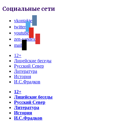
Социальные сети
vkontakte
twitter
youtube
zen-yandex
mail
12+
Лицейские беседы
Русский Север
Литература
История
И.С.Фрадков
12+
Лицейские беседы
Русский Север
Литература
История
И.С.Фрадков