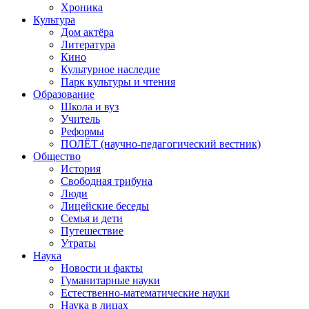
Хроника
Культура
Дом актёра
Литература
Кино
Культурное наследие
Парк культуры и чтения
Образование
Школа и вуз
Учитель
Реформы
ПОЛЁТ (научно-педагогический вестник)
Общество
История
Свободная трибуна
Люди
Лицейские беседы
Семья и дети
Путешествие
Утраты
Наука
Новости и факты
Гуманитарные науки
Естественно-математические науки
Наука в лицах