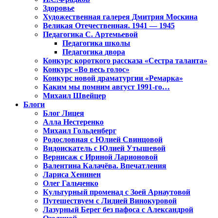
Здоровье
Художественная галерея Дмитрия Москина
Великая Отечественная. 1941 — 1945
Педагогика С. Артемьевой
Педагогика школы
Педагогика двора
Конкурс короткого рассказа «Сестра таланта»
Конкурс «Во весь голос»
Конкурс новой драматургии «Ремарка»
Каким мы помним август 1991-го…
Михаил Швейцер
Блоги
Блог Лицея
Алла Нестеренко
Михаил Гольденберг
Родословная с Юлией Свинцовой
Видоискатель с Юлией Утышевой
Вернисаж с Ириной Ларионовой
Валентина Калачёва. Впечатления
Лариса Хенинен
Олег Гальченко
Культурный променад с Зоей Арнаутовой
Путешествуем с Лидией Винокуровой
Лазурный Берег без пафоса с Александрой