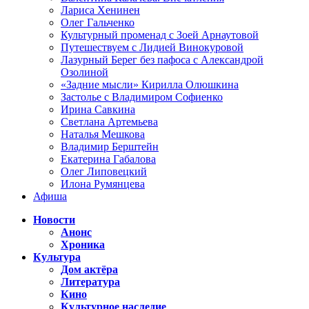
Лариса Хенинен
Олег Гальченко
Культурный променад с Зоей Арнаутовой
Путешествуем с Лидией Винокуровой
Лазурный Берег без пафоса с Александрой
Озолиной
«Задние мысли» Кирилла Олюшкина
Застолье с Владимиром Софиенко
Ирина Савкина
Светлана Артемьева
Наталья Мешкова
Владимир Берштейн
Екатерина Габалова
Олег Липовецкий
Илона Румянцева
Афиша
Новости
Анонс
Хроника
Культура
Дом актёра
Литература
Кино
Культурное наследие