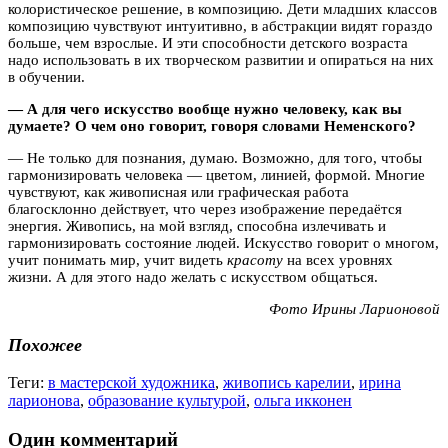
колористическое решение, в композицию. Дети младших классов
композицию чувствуют интуитивно, в абстракции видят гораздо
больше, чем взрослые. И эти способности детского возраста
надо использовать в их творческом развитии и опираться на них
в обучении.
— А для чего искусство вообще нужно человеку, как вы
думаете? О чем оно говорит, говоря словами Неменского?
— Не только для познания, думаю. Возможно, для того, чтобы
гармонизировать человека — цветом, линией, формой. Многие
чувствуют, как живописная или графическая работа
благосклонно действует, что через изображение передаётся
энергия. Живопись, на мой взгляд, способна излечивать и
гармонизировать состояние людей. Искусство говорит о многом,
учит понимать мир, учит видеть
красоту
на всех уровнях
жизни. А для этого надо желать с искусством общаться.
Фото Ирины Ларионовой
Похожее
Теги:
в мастерской художника
,
живопись карелии
,
ирина
ларионова
,
образование культурой
,
ольга икконен
Один комментарий