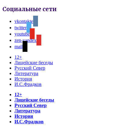
Социальные сети
vkontakte
twitter
youtube
zen-yandex
mail
12+
Лицейские беседы
Русский Север
Литература
История
И.С.Фрадков
12+
Лицейские беседы
Русский Север
Литература
История
И.С.Фрадков