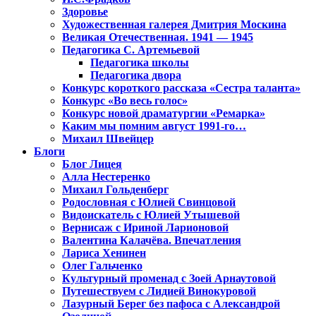
Здоровье
Художественная галерея Дмитрия Москина
Великая Отечественная. 1941 — 1945
Педагогика С. Артемьевой
Педагогика школы
Педагогика двора
Конкурс короткого рассказа «Сестра таланта»
Конкурс «Во весь голос»
Конкурс новой драматургии «Ремарка»
Каким мы помним август 1991-го…
Михаил Швейцер
Блоги
Блог Лицея
Алла Нестеренко
Михаил Гольденберг
Родословная с Юлией Свинцовой
Видоискатель с Юлией Утышевой
Вернисаж с Ириной Ларионовой
Валентина Калачёва. Впечатления
Лариса Хенинен
Олег Гальченко
Культурный променад с Зоей Арнаутовой
Путешествуем с Лидией Винокуровой
Лазурный Берег без пафоса с Александрой