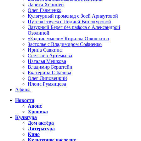
Лариса Хенинен
Олег Гальченко
Культурный променад с Зоей Арнаутовой
Путешествуем с Лидией Винокуровой
Лазурный Берег без пафоса с Александрой
Озолиной
«Задние мысли» Кирилла Олюшкина
Застолье с Владимиром Софиенко
Ирина Савкина
Светлана Артемьева
Наталья Мешкова
Владимир Берштейн
Екатерина Габалова
Олег Липовецкий
Илона Румянцева
Афиша
Новости
Анонс
Хроника
Культура
Дом актёра
Литература
Кино
Культурное наследие