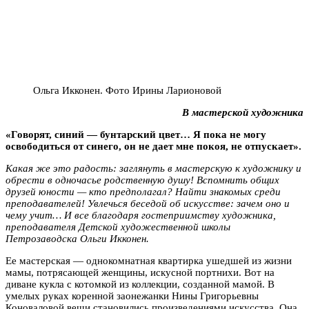
Ольга Икконен. Фото Ирины Ларионовой
В мастерской художника
«Говорят, синий — бунтарский цвет… Я пока не могу
освободиться от синего, он не дает мне покоя, не отпускает».
Какая же это радость: заглянуть в мастерскую к художнику и
обрести в одночасье родственную душу! Вспомнить общих
друзей юности — кто предполагал? Найти знакомых среди
преподавателей! Увлечься беседой об искусстве: зачем оно и
чему учит… И все благодаря гостеприимству художника,
преподавателя Детской художественной школы
Петрозаводска Ольги Икконен.
Ее мастерская — однокомнатная квартирка ушедшей из жизни
мамы, потрясающей женщины, искусной портнихи. Вот на
диване кукла с котомкой из коллекции, созданной мамой. В
умелых руках коренной заонежанки Нины Григорьевны
Коноваловой вещи становились произведениями искусства. Она