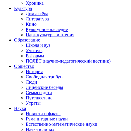
Хроника
Культура
Дом актёра
Литература
Кино
Культурное наследие
Парк культуры и чтения
Образование
Школа и вуз
Учитель
Реформы
ПОЛЁТ (научно-педагогический вестник)
Общество
История
Свободная трибуна
Люди
Лицейские беседы
Семья и дети
Путешествие
Утраты
Наука
Новости и факты
Гуманитарные науки
Естественно-математические науки
Наука в лицах