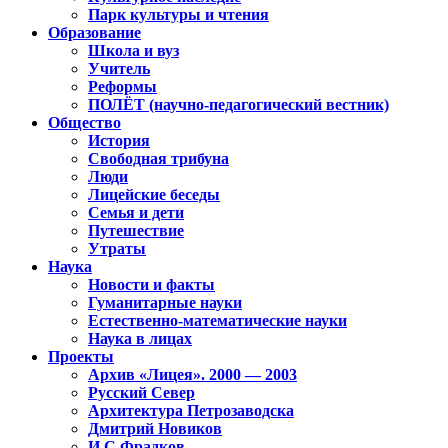
Парк культуры и чтения
Образование
Школа и вуз
Учитель
Реформы
ПОЛЁТ (научно-педагогический вестник)
Общество
История
Свободная трибуна
Люди
Лицейские беседы
Семья и дети
Путешествие
Утраты
Наука
Новости и факты
Гуманитарные науки
Естественно-математические науки
Наука в лицах
Проекты
Архив «Лицея». 2000 — 2003
Русский Север
Архитектура Петрозаводска
Дмитрий Новиков
И.С.Фрадков