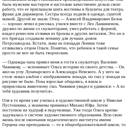
была мужским мастером и настолько качественно делала свою
работу, что ее приглашали шить костюмы и бушлаты для театра,
фраки для дирижеров. Сестры всегда ходили в одежде, сшитой
мамой. Другой не знали. Отец — Алексей Владимирович Белов
— хорошо лепил и рисовал, учился вместе с Лео Ланкиненом,
дружил по жизни со скульпторами, умел работать с формой,
владел ремеслом отливки из бронзы и других металлов. Это он и
его бригада создавали лепнину для лучших домов
Петрозаводска. Кстати, львы на площади Ленина тоже
отливались отцом Ольги. Понятно, что ребенок в такой семье
просто не мог не быть творческим.
— Однажды папа привел меня в гости к скульптору Василию
Чижикову, — вспоминает Ольга историю из своего детства. – Он
жил на углу Луначарского и Александра Невского. А у него на
столе лежал альбом с изображением лошади, но глаз у лошади на
рисунке не было. Пока взрослые общались, я взяла и
пририсовала животному глаз. Чижиков увидел и удивился: » А из
тебя художник получится».
Оля в то время уже училась в художественной школе у Николая
Пустошкина, а экзамены принимал Михаил Юфа. Затем
поступила на худграф в педучилище. Уже тогда Ольга крепко
задумалась о системе художественного образования. Всю свою
жизнь после окончания педагогического института имени
Герцена она преподавала — то в общеобразовательной школе, то