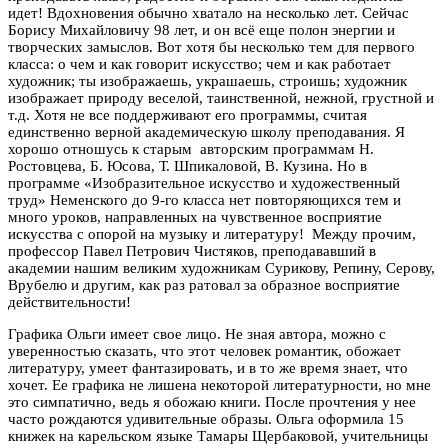
идет! Вдохновения обычно хватало на несколько лет. Сейчас
Борису Михайловичу 98 лет, и он всё еще полон энергии и
творческих замыслов. Вот хотя бы несколько тем для первого
класса: о чем и как говорит искусство; чем и как работает
художник; ты изображаешь, украшаешь, строишь; художник
изображает природу веселой, таинственной, нежной, грустной и
т.д. Хотя не все поддерживают его программы, считая
единственно верной академическую школу преподавания. Я
хорошо отношусь к старым авторским программам Н.
Ростовцева, Б. Юсова, Т. Шпикаловой, В. Кузина. Но в
программе «Изобразительное искусство и художественный
труд» Неменского до 9-го класса нет повторяющихся тем и
много уроков, направленных на чувственное восприятие
искусства с опорой на музыку и литературу! Между прочим,
профессор Павел Петрович Чистяков, преподававший в
академии нашим великим художникам Сурикову, Репину, Серову,
Врубелю и другим, как раз ратовал за образное восприятие
действительности!
Графика Ольги имеет свое лицо. Не зная автора, можно с
уверенностью сказать, что этот человек романтик, обожает
литературу, умеет фантазировать, и в то же время знает, что
хочет. Ее графика не лишена некоторой литературности, но мне
это симпатично, ведь я обожаю книги. После прочтения у нее
часто рождаются удивительные образы. Ольга оформила 15
книжек на карельском языке Тамары Щербаковой, учительницы