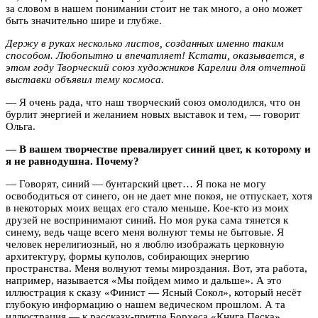
за словом в нашем понимании стоит не так много, а оно может
быть значительно шире и глубже.
Держу в руках несколько листов, созданных именно таким
способом. Любопытно и впечатляет! Кстати, оказывается, в
этом году Творческий союз художников Карелии для отчетной
выставки объявил тему космоса.
— Я очень рада, что наш творческий союз омолодился, что он
бурлит энергией и желанием новых выставок и тем, — говорит
Ольга.
— В вашем творчестве превалирует синий цвет, к которому и
я не равнодушна. Почему?
— Говорят, синий — бунтарский цвет… Я пока не могу
освободиться от синего, он не дает мне покоя, не отпускает, хотя
в некоторых моих вещах его стало меньше. Кое-кто из моих
друзей не воспринимают синий. Но моя рука сама тянется к
синему, ведь чаще всего меня волнуют темы не бытовые. Я
человек нерелигиозный, но я люблю изображать церковную
архитектуру, формы куполов, собирающих энергию
пространства. Меня волнуют темы мироздания. Вот, эта работа,
например, называется «Мы пойдем мимо и дальше». А это
иллюстрация к сказу «Финист — Ясный Сокол», который несёт
глубокую информацию о нашем ведическом прошлом. А та
иллюстрация — к рассказу-притче Борхеса «Книга Песка».