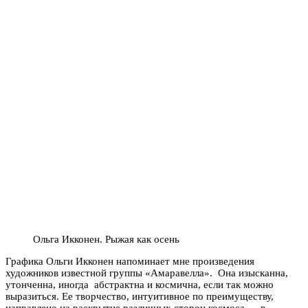
Ольга Икконен. Рыжая как осень
Графика Ольги Икконен напоминает мне произведения
художников известной группы «Амаравелла». Она изысканна,
утонченна, иногда абстрактна и космична, если так можно
выразиться. Ее творчество, интуитивное по преимуществу,
направлено на раскрытие различных сторон космоса — в