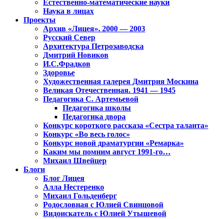
Естественно-математические науки
Наука в лицах
Проекты
Архив «Лицея». 2000 — 2003
Русский Север
Архитектура Петрозаводска
Дмитрий Новиков
И.С.Фрадков
Здоровье
Художественная галерея Дмитрия Москина
Великая Отечественная. 1941 — 1945
Педагогика С. Артемьевой
Педагогика школы
Педагогика двора
Конкурс короткого рассказа «Сестра таланта»
Конкурс «Во весь голос»
Конкурс новой драматургии «Ремарка»
Каким мы помним август 1991-го…
Михаил Швейцер
Блоги
Блог Лицея
Алла Нестеренко
Михаил Гольденберг
Родословная с Юлией Свинцовой
Видоискатель с Юлией Утышевой