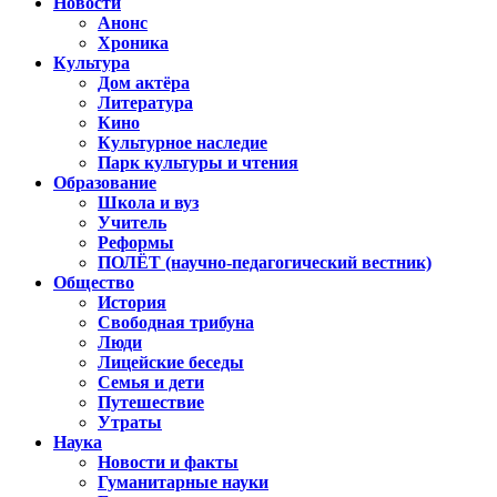
Новости
Анонс
Хроника
Культура
Дом актёра
Литература
Кино
Культурное наследие
Парк культуры и чтения
Образование
Школа и вуз
Учитель
Реформы
ПОЛЁТ (научно-педагогический вестник)
Общество
История
Свободная трибуна
Люди
Лицейские беседы
Семья и дети
Путешествие
Утраты
Наука
Новости и факты
Гуманитарные науки