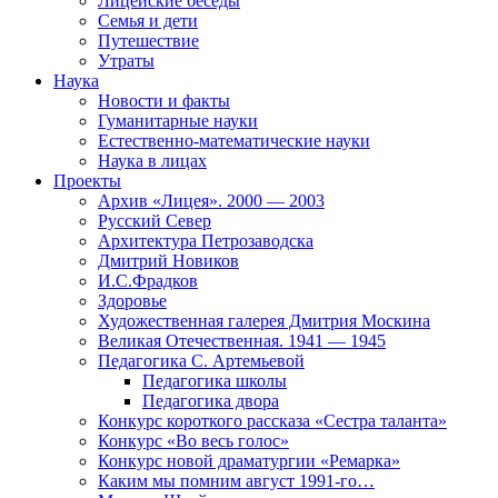
Лицейские беседы
Семья и дети
Путешествие
Утраты
Наука
Новости и факты
Гуманитарные науки
Естественно-математические науки
Наука в лицах
Проекты
Архив «Лицея». 2000 — 2003
Русский Север
Архитектура Петрозаводска
Дмитрий Новиков
И.С.Фрадков
Здоровье
Художественная галерея Дмитрия Москина
Великая Отечественная. 1941 — 1945
Педагогика С. Артемьевой
Педагогика школы
Педагогика двора
Конкурс короткого рассказа «Сестра таланта»
Конкурс «Во весь голос»
Конкурс новой драматургии «Ремарка»
Каким мы помним август 1991-го…