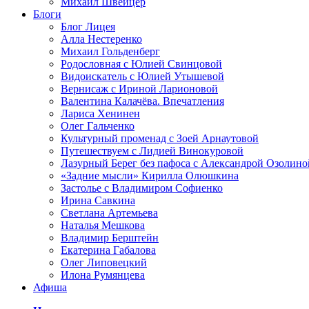
Михаил Швейцер
Блоги
Блог Лицея
Алла Нестеренко
Михаил Гольденберг
Родословная с Юлией Свинцовой
Видоискатель с Юлией Утышевой
Вернисаж с Ириной Ларионовой
Валентина Калачёва. Впечатления
Лариса Хенинен
Олег Гальченко
Культурный променад с Зоей Арнаутовой
Путешествуем с Лидией Винокуровой
Лазурный Берег без пафоса с Александрой Озолино
«Задние мысли» Кирилла Олюшкина
Застолье с Владимиром Софиенко
Ирина Савкина
Светлана Артемьева
Наталья Мешкова
Владимир Берштейн
Екатерина Габалова
Олег Липовецкий
Илона Румянцева
Афиша