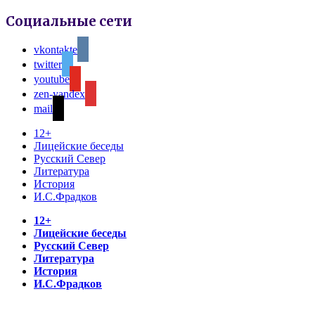
Социальные сети
vkontakte
twitter
youtube
zen-yandex
mail
12+
Лицейские беседы
Русский Север
Литература
История
И.С.Фрадков
12+
Лицейские беседы
Русский Север
Литература
История
И.С.Фрадков