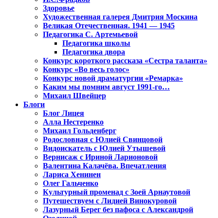
Здоровье
Художественная галерея Дмитрия Москина
Великая Отечественная. 1941 — 1945
Педагогика С. Артемьевой
Педагогика школы
Педагогика двора
Конкурс короткого рассказа «Сестра таланта»
Конкурс «Во весь голос»
Конкурс новой драматургии «Ремарка»
Каким мы помним август 1991-го…
Михаил Швейцер
Блоги
Блог Лицея
Алла Нестеренко
Михаил Гольденберг
Родословная с Юлией Свинцовой
Видоискатель с Юлией Утышевой
Вернисаж с Ириной Ларионовой
Валентина Калачёва. Впечатления
Лариса Хенинен
Олег Гальченко
Культурный променад с Зоей Арнаутовой
Путешествуем с Лидией Винокуровой
Лазурный Берег без пафоса с Александрой