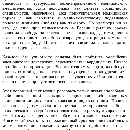
опасность и требующей целенаправленного медицинского
вмешательства. Хотя педофилия, как считает большинство
специалистов, неизлечима. Вся принудительная медицинская
борьба с ней сводится к медикаментозному подавлению
полового влечения (либидо) как такового. Но несмотря ни на
что, да еще при применяемых в России щадящих сроках
лишения свободы за сексуальное насилие над детьми, очень
высока склонность подобных извращенцев к рецидивам после
выхода на свободу. И это не предположения, а многократно
подтвержденные факты!
Казалось бы, уж они-то должны были побудить российских
законодателей действовать стремительно и кардинально. Ничего
подобного не происходит! Все идет своим чередом, как бы уже
привычно и обыденно: насилие – осуждение – принудлечение –
освобождение – новое насилие – осуждение… И хорошо еще,
если в цепочке присутствует звено «лечение».
Этот порочный круг можно разорвать только двумя способами –
либо пожизненной изоляцией педофилов, либо коренным
изменением медико-психологического подхода к ним. Половое
влечение к детям, если оно не частное проявление общего
психического расстройства, подконтрольно разуму и управляемо
им. Потому эти преступники обычно признаются вменяемыми.
И все же обрекать их на пожизненный срок лишения свободы, в
моем понимании, означает отмахнуться от проблемы, встав на