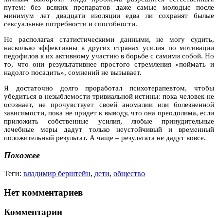
путем: без всяких препаратов даже самые молодые после
минимум лет двадцати изоляции едва ли сохранят былые
сексуальные потребности и способности.
Не располагая статистическими данными, не могу судить,
насколько эффективны в других странах усилия по мотивации
педофилов к их активному участию в борьбе с самими собой. Но
то, что они результативнее простого стремления «поймать и
надолго посадить», сомнений не вызывает.
Я достаточно долго проработал психотерапевтом, чтобы
убедиться в незыблемости тривиальной истины: пока человек не
осознает, не прочувствует своей аномалии или болезненной
зависимости, пока не придет к выводу, что она преодолима, если
приложить собственные усилия, любые принудительные
лечебные меры дадут только неустойчивый и временный
положительный результат. А чаще – результата не дадут вовсе.
Похожее
Теги:
владимир берштейн
,
дети
,
общество
Нет комментариев
Комментарии