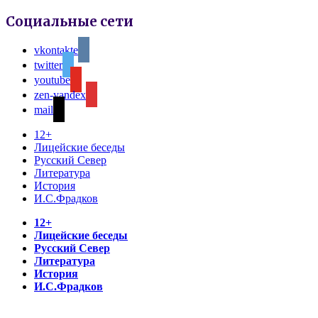
Социальные сети
vkontakte
twitter
youtube
zen-yandex
mail
12+
Лицейские беседы
Русский Север
Литература
История
И.С.Фрадков
12+
Лицейские беседы
Русский Север
Литература
История
И.С.Фрадков