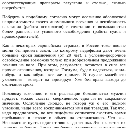
соответствующие препараты регулярно и столько, сколько
потребуется.
Побудить к подобному согласию могут осознание абсолютной
неприемлемости своего аномального влечения и неизбежность
наказания (работа психологов) в сочетании с возможностью
более раннего, но условного освобождения (работа судов и
правоохранителей).
Как в некоторых европейских странах, в России тоже вполне
могли бы принять закон, по которому педофилам дают очень
большие сроки заключения (от 20 лет), а условно-досрочное
освобождение возможно только при добровольном продолжении
лечения на воле. При этом, разумеется, остаются в силе все
прочие ограничения, которые Госдума, будем надеяться, когда-
нибудь и как-нибудь все же примет. В случае малейшего
уклонения – возврат на «досидку». Уже без права выхода до
окончания срока.
Половому влечению и его реализации большинство мужчин
придает, можно сказать, сверхценное, едва ли не сакральное
значение. Ослабление либидо, не говоря уж о его полном
угасании, чаще всего воспринимается ими как трагедия. Так что,
надо предполагать, не все педофилы согласятся скостить время
пребывания в неволе в обмен на стерилизацию. Что ж…
Несогласные пусть сидят от звонка до звонка. Это окажется их
личным выбором. Тогда проблема разрешится естественным