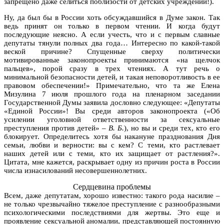
запрещено даже селиться поблизости от детских учреждений!).
Ну, да был бы в России хоть обсуждавшийся в Думе закон. Так
ведь принят он только в первом чтении. И когда будут
последующие неясно. А если учесть, что и с первым славные
депутаты тянули полных два года… Интересно по какой-такой
веской причине? Спущенные сверху политически
мотивированные законопроекты принимаются «на щелчок
пальцев», порой сразу в трех чтениях. А тут речь о
минимальной безопасности детей, и такая неповоротливость в ее
правовом обеспечении!» Примечательно, что та же Елена
Мизулина 7 июля прошлого года на пленарном заседании
Государственной Думы заявила дословно следующее: «Депутаты
«Единой России»! Вы среди авторов законопроекта («Об
усилении уголовной ответственности за сексуальные
преступления против детей» –
В. Б.
), но вы и среди тех, кто его
блокирует. Определитесь хотя бы накануне празднования Дня
семьи, любви и верности: вы с кем? С теми, кто растлевает
наших детей или с теми, кто их защищает от растления?».
Цитата, мне кажется, раскрывает одну из причин роста в России
числа изнасилований несовершеннолетних.
Сердцевина проблемы
Всем, даже депутатам, хорошо известно: такого рода насилие –
не только чрезвычайно тяжелое преступление с разнообразными
психологическими последствиями для жертвы. Это еще и
проявление сексуальной аномалии, представляющей постоянную