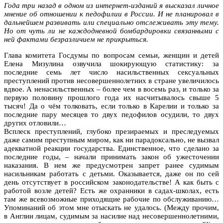
Года три назад в одном из интернет-изданий я высказал личное
мнение об отношении к педофилии в России. И не планировал в
дальнейшем развивать или специально отслеживать эту тему.
Но от чуть ли не каждодневной бомбардировки связанными с
ней фактами безразличием не прикрыться.
Глава комитета Госдумы по вопросам семьи, женщин и детей
Елена Мизулина озвучила шокирующую статистику: за
последние семь лет число насильственных сексуальных
преступлений против несовершеннолетних в стране увеличилось
вдвое. А ненасильственных – более чем в восемь раз, и только за
первую половину прошлого года их насчитывалось свыше 5
тысяч! Да о чём толковать, если только в Карелии и только за
последние пару месяцев то двух педофилов осудили, то двух
других отловили…
Всплеск преступлений, глубоко презираемых и преследуемых
даже самим преступным миром, как ни парадоксально, не вызвал
адекватной реакции государства. Единственное, что сделано за
последние годы, – начали принимать закон об ужесточении
наказания. В нем же предусмотрен запрет ранее судимым
насильникам работать с детьми. Оказывается, даже он по сей
день отсутствует в российском законодательстве! А как быть с
работой возле детей? Есть же охранники в садах-школах, есть
там же всевозможные приходящие рабочие по обслуживанию…
Упоминаний об этом мне отыскать не удалось. (Между прочим,
в Англии лицам, судимым за насилие над несовершеннолетними,