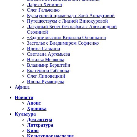
Лариса Хенинен
Олег Гальченко
Культурный променад с Зоей Арнаутовой
Путешествуем с Лидией Винокуровой
Лазурный Берег без пафоса с Александрой
Озолиной
«Задние мысли» Кирилла Олюшкина
Застолье с Владимиром Софиенко
Ирина Савкина
Светлана Артемьева
Наталья Мешкова
Владимир Берштейн
Екатерина Габалова
Олег Липовецкий
Илона Румянцева
Афиша
Новости
Анонс
Хроника
Культура
Дом актёра
Литература
Кино
Культурное наследие