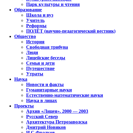
Парк культуры и чтения
Образование
Школа и вуз
Учитель
Реформы
ПОЛЁТ (научно-педагогический вестник)
Общество
История
Свободная трибуна
Люди
Лицейские беседы
Семья и дети
Путешествие
Утраты
Наука
Новости и факты
Гуманитарные науки
Естественно-математические науки
Наука в лицах
Проекты
Архив «Лицея». 2000 — 2003
Русский Север
Архитектура Петрозаводска
Дмитрий Новиков
И.С.Фрадков