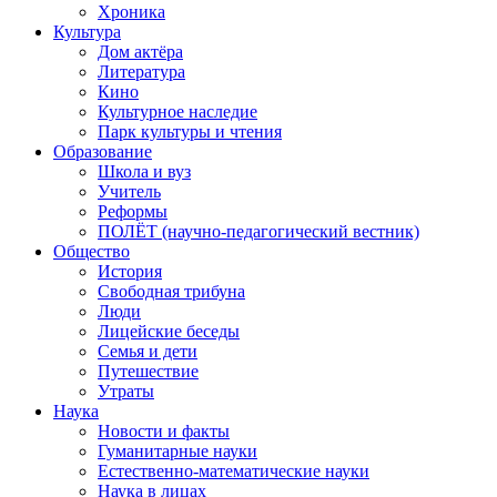
Хроника
Культура
Дом актёра
Литература
Кино
Культурное наследие
Парк культуры и чтения
Образование
Школа и вуз
Учитель
Реформы
ПОЛЁТ (научно-педагогический вестник)
Общество
История
Свободная трибуна
Люди
Лицейские беседы
Семья и дети
Путешествие
Утраты
Наука
Новости и факты
Гуманитарные науки
Естественно-математические науки
Наука в лицах