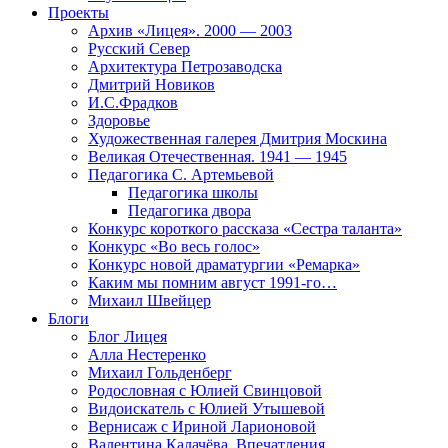
Проекты
Архив «Лицея». 2000 — 2003
Русский Север
Архитектура Петрозаводска
Дмитрий Новиков
И.С.Фрадков
Здоровье
Художественная галерея Дмитрия Москина
Великая Отечественная. 1941 — 1945
Педагогика С. Артемьевой
Педагогика школы
Педагогика двора
Конкурс короткого рассказа «Сестра таланта»
Конкурс «Во весь голос»
Конкурс новой драматургии «Ремарка»
Каким мы помним август 1991-го…
Михаил Швейцер
Блоги
Блог Лицея
Алла Нестеренко
Михаил Гольденберг
Родословная с Юлией Свинцовой
Видоискатель с Юлией Утышевой
Вернисаж с Ириной Ларионовой
Валентина Калачёва. Впечатления