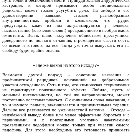
путь голой и бесполезной мести. Принудительная хирургическая
кастрация, к которой призывают особо эмоциональные
радикалы, может только усугубить дело. На либидо и его
удовлетворении завязано столько разнообразных
внутриличностных проблем и комплексов, что трудно
предугадать, какие из них актуализируются у человека,
насильственно (ключевое слово!) превращенного в необратимого
импотента. Велик шанс получения обществом преступника,
доведенного до полного отчаяния, стремящегося свести счеты
со всеми и готового на все. Тогда уж точно выпускать его на
свободу будет крайне опасно.
«Где же выход из этого исхода?»
Возможен другой подход – сочетание наказания с
профилактикой рецидивов, основанной на добровольном
участии осужденного. Суть в том, что химическая стерилизация
не гарантирует пожизненного эффекта. Либидо, пусть и
меньшей интенсивности, но той же направленности, может
постепенно восстанавливаться. С окончанием срока наказания, а
то и намного раньше, заканчивается и принудительная терапия.
Дальше все развивается по уже известной цепочке… Отсюда –
неизбежный вывод: более или менее эффективно бороться и с
первичными, и с повторными уголовно наказуемыми
проявлениями педофилии можно только при участии самого
педофила. Для этого необходима его готовность принимать