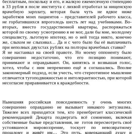
бесплатным, поскольку и его, и жалкую ежемесячную стипендию
в 33 рубля я после института с лихвой отработал за нищенскую
врачебную зарплату, которая была чуть не вдвое ниже
заработков моих пациентов – представителей рабочего класса,
не горбатившихся впроголодь шесть лет над учебниками. Во-
вторых, вместо государственной квартиры, распоряжаться
которой по своему усмотрению я не мог, дали бы мне, молодому
специалисту, льготную ипотеку, но о ней тогда никто, конечно
же, слыхом не слыхивал… Да и с чего было бы её выплачивать
при неполных двухстах рублях на полторы врачебных ставки?
Я не настаивал на своей правоте. Но моему оппоненту было
совершенно недостаточно, что его позицию понимают,
принимают и оправдывают. Он, кипятясь и возвышая голос,
хотел, чтобы с ним непременно ещё и соглашались. Вполне
закономерный подход, если учесть, что стереотипное мышление
отличается тугоподвижностью и интолерантностью, при которой
несогласие приравнивается к враждебности.
Нынешняя российская повседневность у очень многих
совершенно оправданно не вызывает никакого энтузиазма.
Тяжелее всех приходится тем, кто пренебрегает классической
рекомендацией Декарта подвергать всё сомнению, включая
собственные былые представления, не готов пересмотреть своё
устоявшееся мировоззрение, тоскует по невозвратному
прошлому и живёт им… Это путь, коверкающий душу и