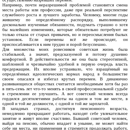
Например, почти неразрешимой проблемой становится смена
места работы или профессии, даже при реальной перспективе
служебного роста и лучшего заработка. Человеку, многие годы
жившему по определённому распорядку, выполнявшему
досконально изученные обязанности, подумать страшно о хотя
бы малейших изменениях, которые обязательно потребуют не
только отказа от старых привычек, но и переосмысления былых
установок. Если перемены всё же происходят, он
приспосабливается к ним трудно и порой безуспешно.
Для множества моих ровесников советская жизнь была
стабильной, а значит, предсказуемой и потому душевно
комфортной. В действительности же она была стереотипной,
шаблонной и чрезвычайно удобной в первую очередь власть
предержащим. Их вполне устраивало, что взращённый на
определённых идеологических кормах народ в большинстве
своем опасался и избегал крутых перемен. В динамично
развивающихся обществах считается необходимым хотя бы раз
в пять-семь лет что-то менять в своей профессиональной судьбе
в стремлении ее улучшить. А вот советский человек всегда
гордился десятилетиями работы на одном и том же месте, в
одной и той же должности, с одной и той же зарплатой.
В западных странах, достигнув пенсионного возраста,
немедленно прекращают работать, находят себе увлекательное
занятие и живут вполне счастливо. Бывший советский человек,
выйдя на пенсию, обычно впадает в уныние, не может найти
себе ни места, ни применения и стремится продолжать работу,