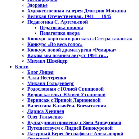
Здоровье
Художественная галерея Дмитрия Москина
Великая Отечественная. 1941 — 1945
Педагогика С. Артемьевой
Педагогика школы
Педагогика двора
Конкурс короткого рассказа «Сестра таланта»
Конкурс «Во весь голос»
Конкурс новой драматургии «Ремарка»
Каким мы помним август 1991-го…
Михаил Швейцер
Блоги
Блог Лицея
Алла Нестеренко
Михаил Гольденберг
Родословная с Юлией Свинцовой
Видоискатель с Юлией Утышевой
Вернисаж с Ириной Ларионовой
Валентина Калачёва. Впечатления
Лариса Хенинен
Олег Гальченко
Культурный променад с Зоей Арнаутовой
Путешествуем с Лидией Винокуровой
Лазурный Берег без пафоса с Александрой