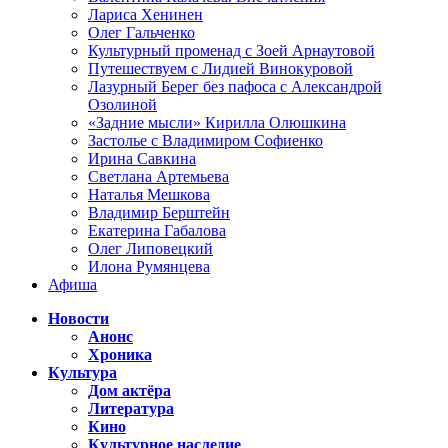
Лариса Хенинен
Олег Гальченко
Культурный променад с Зоей Арнаутовой
Путешествуем с Лидией Винокуровой
Лазурный Берег без пафоса с Александрой
Озолиной
«Задние мысли» Кирилла Олюшкина
Застолье с Владимиром Софиенко
Ирина Савкина
Светлана Артемьева
Наталья Мешкова
Владимир Берштейн
Екатерина Габалова
Олег Липовецкий
Илона Румянцева
Афиша
Новости
Анонс
Хроника
Культура
Дом актёра
Литература
Кино
Культурное наследие