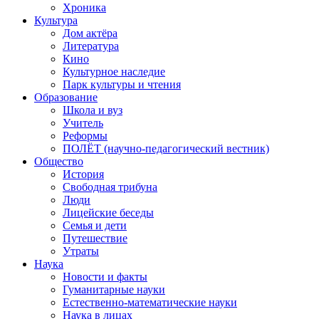
Хроника
Культура
Дом актёра
Литература
Кино
Культурное наследие
Парк культуры и чтения
Образование
Школа и вуз
Учитель
Реформы
ПОЛЁТ (научно-педагогический вестник)
Общество
История
Свободная трибуна
Люди
Лицейские беседы
Семья и дети
Путешествие
Утраты
Наука
Новости и факты
Гуманитарные науки
Естественно-математические науки
Наука в лицах