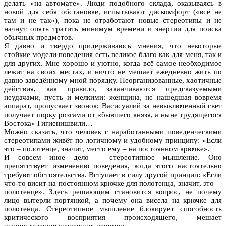
делать «на автомате». Люди подобного склада, оказываясь в
новой для себя обстановке, испытывают дискомфорт («всё не
там и не так»), пока не отработают новые стереотипы и не
начнут опять тратить минимум времени и энергии для поиска
обычных предметов.
Я давно и твёрдо придерживаюсь мнения, что некоторые
стойкие модели поведения есть великое благо как для меня, так и
для других. Мне хорошо и уютно, когда всё самое необходимое
лежит на своих местах, и ничто не мешает ежедневно жить по
давно заведённому мной порядку. Неорганизованные, хаотичные
действия, как правило, заканчиваются предсказуемыми
неудачами, пусть и мелкими: женщина, не нашедшая вовремя
аппарат, пропускает звонок; Васисуалий за невыключенный свет
получает порку розгами от «бывшего князя, а ныне трудящегося
Востока» Гигиенишвили…
Можно сказать, что человек с наработанными поведенческими
стереотипами живёт по логичному и удобному принципу: «Если
это – полотенце, значит, место ему – на постоянном крючке».
И совсем иное дело – стереотипное мышление. Оно
препятствует изменению поведения, когда этого настоятельно
требуют обстоятельства. Вступает в силу другой принцип: «Если
что-то висит на постоянном крючке для полотенца, значит, это –
полотенце». Здесь решающим становится вопрос, не почему
лицо вытерли портянкой, а почему она висела на крючке для
полотенца. Стереотипное мышление блокирует способность
критического восприятия происходящего, мешает
осуществлению назревших перемен.