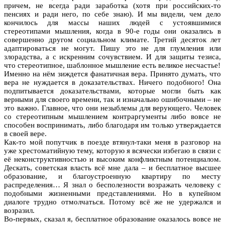
причем, не всегда ради заработка (хотя при российских-то
пенсиях и ради него, по себе знаю). И мы видели, чем дело
кончилось для массы наших людей с устоявшимися
стереотипами мышления, когда в 90-е годы они оказались в
совершенно другом социальном климате. Третий десяток лет
адаптироваться не могут. Пишу это не для глумления или
злорадства, а с искренним сочувствием. И для защиты тезиса,
что стереотипное, шаблонное мышление есть великое несчастье!
Именно на нём зиждется фанатичная вера. Принято думать, что
вера не нуждается в доказательствах. Ничего подобного! Она
подпитывается доказательствами, которые могли быть как
верными для своего времени, так и изначально ошибочными – не
это важно. Главное, что они незыблемы для верующего. Человек
со стереотипным мышлением контраргументы либо вовсе не
способен воспринимать, либо благодаря им только утверждается
в своей вере.
Как-то мой попутчик в поезде втянул-таки меня в разговор на
уже хрестоматийную тему, которую я всячески избегаю в связи с
её неконструктивностью и высоким конфликтным потенциалом.
Дескать, советская власть всё мне дала – и бесплатное высшее
образование, и благоустроенную квартиру по месту
распределения… Я знал о бесполезности возражать человеку с
подобными жизненными представлениями. Но в купейном
диалоге трудно отмолчаться. Потому всё же не удержался и
возразил.
Во-первых, сказал я, бесплатное образование оказалось вовсе не