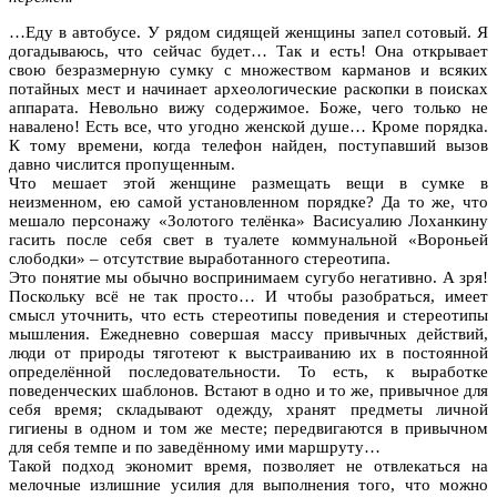
…Еду в автобусе. У рядом сидящей женщины запел сотовый. Я
догадываюсь, что сейчас будет… Так и есть! Она открывает
свою безразмерную сумку с множеством карманов и всяких
потайных мест и начинает археологические раскопки в поисках
аппарата. Невольно вижу содержимое. Боже, чего только не
навалено! Есть все, что угодно женской душе… Кроме порядка.
К тому времени, когда телефон найден, поступавший вызов
давно числится пропущенным.
Что мешает этой женщине размещать вещи в сумке в
неизменном, ею самой установленном порядке? Да то же, что
мешало персонажу «Золотого телёнка» Васисуалию Лоханкину
гасить после себя свет в туалете коммунальной «Вороньей
слободки» – отсутствие выработанного стереотипа.
Это понятие мы обычно воспринимаем сугубо негативно. А зря!
Поскольку всё не так просто… И чтобы разобраться, имеет
смысл уточнить, что есть стереотипы поведения и стереотипы
мышления. Ежедневно совершая массу привычных действий,
люди от природы тяготеют к выстраиванию их в постоянной
определённой последовательности. То есть, к выработке
поведенческих шаблонов. Встают в одно и то же, привычное для
себя время; складывают одежду, хранят предметы личной
гигиены в одном и том же месте; передвигаются в привычном
для себя темпе и по заведённому ими маршруту…
Такой подход экономит время, позволяет не отвлекаться на
мелочные излишние усилия для выполнения того, что можно