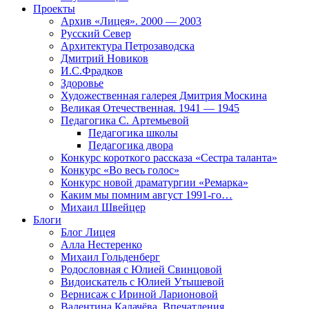
Проекты
Архив «Лицея». 2000 — 2003
Русский Север
Архитектура Петрозаводска
Дмитрий Новиков
И.С.Фрадков
Здоровье
Художественная галерея Дмитрия Москина
Великая Отечественная. 1941 — 1945
Педагогика С. Артемьевой
Педагогика школы
Педагогика двора
Конкурс короткого рассказа «Сестра таланта»
Конкурс «Во весь голос»
Конкурс новой драматургии «Ремарка»
Каким мы помним август 1991-го…
Михаил Швейцер
Блоги
Блог Лицея
Алла Нестеренко
Михаил Гольденберг
Родословная с Юлией Свинцовой
Видоискатель с Юлией Утышевой
Вернисаж с Ириной Ларионовой
Валентина Калачёва. Впечатления