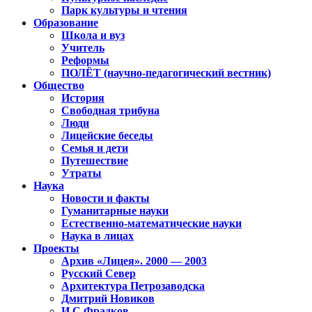
Парк культуры и чтения
Образование
Школа и вуз
Учитель
Реформы
ПОЛЁТ (научно-педагогический вестник)
Общество
История
Свободная трибуна
Люди
Лицейские беседы
Семья и дети
Путешествие
Утраты
Наука
Новости и факты
Гуманитарные науки
Естественно-математические науки
Наука в лицах
Проекты
Архив «Лицея». 2000 — 2003
Русский Север
Архитектура Петрозаводска
Дмитрий Новиков
И.С.Фрадков