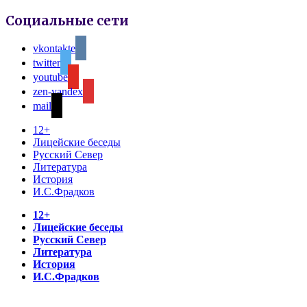
Социальные сети
vkontakte
twitter
youtube
zen-yandex
mail
12+
Лицейские беседы
Русский Север
Литература
История
И.С.Фрадков
12+
Лицейские беседы
Русский Север
Литература
История
И.С.Фрадков