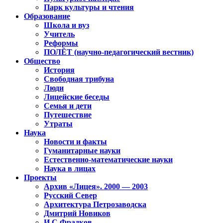
Парк культуры и чтения
Образование
Школа и вуз
Учитель
Реформы
ПОЛЁТ (научно-педагогический вестник)
Общество
История
Свободная трибуна
Люди
Лицейские беседы
Семья и дети
Путешествие
Утраты
Наука
Новости и факты
Гуманитарные науки
Естественно-математические науки
Наука в лицах
Проекты
Архив «Лицея». 2000 — 2003
Русский Север
Архитектура Петрозаводска
Дмитрий Новиков
И.С.Фрадков