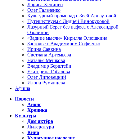
Лариса Хенинен
Олег Гальченко
Культурный променад с Зоей Арнаутовой
Путешествуем с Лидией Винокуровой
Лазурный Берег без пафоса с Александрой
Озолиной
«Задние мысли» Кирилла Олюшкина
Застолье с Владимиром Софиенко
Ирина Савкина
Светлана Артемьева
Наталья Мешкова
Владимир Берштейн
Екатерина Габалова
Олег Липовецкий
Илона Румянцева
Афиша
Новости
Анонс
Хроника
Культура
Дом актёра
Литература
Кино
Культурное наследие