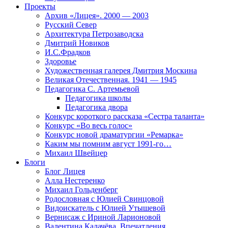
Проекты
Архив «Лицея». 2000 — 2003
Русский Север
Архитектура Петрозаводска
Дмитрий Новиков
И.С.Фрадков
Здоровье
Художественная галерея Дмитрия Москина
Великая Отечественная. 1941 — 1945
Педагогика С. Артемьевой
Педагогика школы
Педагогика двора
Конкурс короткого рассказа «Сестра таланта»
Конкурс «Во весь голос»
Конкурс новой драматургии «Ремарка»
Каким мы помним август 1991-го…
Михаил Швейцер
Блоги
Блог Лицея
Алла Нестеренко
Михаил Гольденберг
Родословная с Юлией Свинцовой
Видоискатель с Юлией Утышевой
Вернисаж с Ириной Ларионовой
Валентина Калачёва. Впечатления