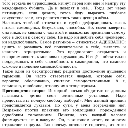
того зеркала не чурающиеся, начнут перед ним ещё и мантру эту
каждодневно бубнить. Да и поверят в неё… Тогда лет через
пятнадцать, если доживу, готов буду выразить глубокое
сочувствие всем, кто решится взять таких девиц в жёны.
Наложить тяжёлый отпечаток и грубо деформировать жизнь
низкая самооценка, безусловно, способна. Но, смею заверить,
она никак не связана с частотой и пылкостью признания самому
себе в любви к самому себе. Не надо ни любить себя чрезмерно,
ни недолюбливать. Самое разумное – относиться АДЕКВАТНО:
ценить и развивать всё положительное в себе, выявлять и
изживать отрицательное. Это предполагает открытость и
восприимчивость к мнениям окружающих. И ещё – обязательно
поддерживать в себе способность к самоиронии, что намного
сложнее и полезнее самовлюблённости.
Таков один из бесхитростных рецептов достижения душевной
гармонии. Он часто отвергается людьми, которые себя,
вероятно, обоснованно, считают самодостаточными. А я,
возможно, ошибочно, отношу их к эгоцентрикам.
Противоречие второе
. Исходный посыл: «Родители не должны
навязывать детям свои жизненные установки. Надо
предоставлять полную свободу выбора!». Мне данный принцип
представляется лукавым. По сути, у меня возражений нет.
Возражаю против практики его воплощения, порождённой
однобоким толкованием. Понятно, что каждый человек
формируется не в вакууме. Он, в конечном итоге, во многом
отражение социума. Так почему, позвольте спросить, из этого