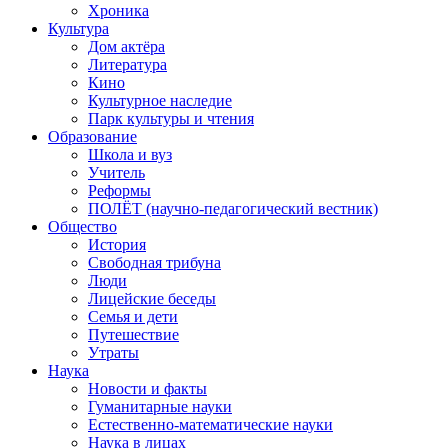
Хроника
Культура
Дом актёра
Литература
Кино
Культурное наследие
Парк культуры и чтения
Образование
Школа и вуз
Учитель
Реформы
ПОЛЁТ (научно-педагогический вестник)
Общество
История
Свободная трибуна
Люди
Лицейские беседы
Семья и дети
Путешествие
Утраты
Наука
Новости и факты
Гуманитарные науки
Естественно-математические науки
Наука в лицах