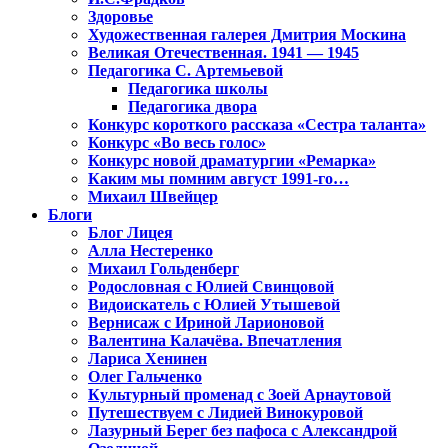
Здоровье
Художественная галерея Дмитрия Москина
Великая Отечественная. 1941 — 1945
Педагогика С. Артемьевой
Педагогика школы
Педагогика двора
Конкурс короткого рассказа «Сестра таланта»
Конкурс «Во весь голос»
Конкурс новой драматургии «Ремарка»
Каким мы помним август 1991-го…
Михаил Швейцер
Блоги
Блог Лицея
Алла Нестеренко
Михаил Гольденберг
Родословная с Юлией Свинцовой
Видоискатель с Юлией Утышевой
Вернисаж с Ириной Ларионовой
Валентина Калачёва. Впечатления
Лариса Хенинен
Олег Гальченко
Культурный променад с Зоей Арнаутовой
Путешествуем с Лидией Винокуровой
Лазурный Берег без пафоса с Александрой