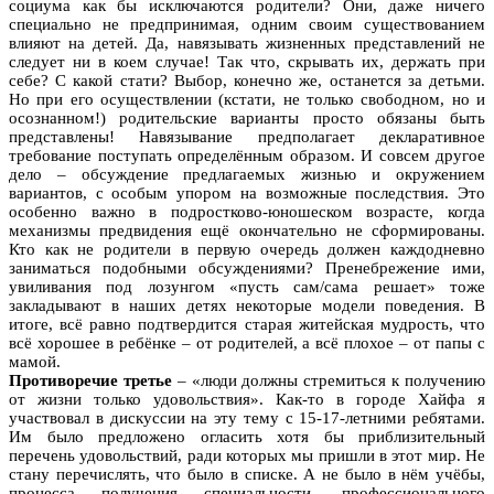
социума как бы исключаются родители? Они, даже ничего
специально не предпринимая, одним своим существованием
влияют на детей. Да, навязывать жизненных представлений не
следует ни в коем случае! Так что, скрывать их, держать при
себе? С какой стати? Выбор, конечно же, останется за детьми.
Но при его осуществлении (кстати, не только свободном, но и
осознанном!) родительские варианты просто обязаны быть
представлены! Навязывание предполагает декларативное
требование поступать определённым образом. И совсем другое
дело – обсуждение предлагаемых жизнью и окружением
вариантов, с особым упором на возможные последствия. Это
особенно важно в подростково-юношеском возрасте, когда
механизмы предвидения ещё окончательно не сформированы.
Кто как не родители в первую очередь должен каждодневно
заниматься подобными обсуждениями? Пренебрежение ими,
увиливания под лозунгом «пусть сам/сама решает» тоже
закладывают в наших детях некоторые модели поведения. В
итоге, всё равно подтвердится старая житейская мудрость, что
всё хорошее в ребёнке – от родителей, а всё плохое – от папы с
мамой.
Противоречие третье
– «люди должны стремиться к получению
от жизни только удовольствия». Как-то в городе Хайфа я
участвовал в дискуссии на эту тему с 15-17-летними ребятами.
Им было предложено огласить хотя бы приблизительный
перечень удовольствий, ради которых мы пришли в этот мир. Не
стану перечислять, что было в списке. А не было в нём учёбы,
процесса получения специальности, профессионального