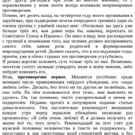
израильтянами у меня почти всегда возникали непримиримые
противоречия.
Помню, лет десять назад, на четвёртом году моего проживания в
зарубежье, при подведении итогов очередного тренинга один из
членов группы с улыбкой сказал мне: «Поскольку вы здесь уже
больше трёх лет, вам давно пора бы, наконец, переехать из
Советского Союза в Израиль». Он имел в виду мои расхождения
с группой в понимании того, как человек должен воспринимать
самого себя, какова роль родителей в формировании
мироощущения детей. Должен сказать, что в последующие годы,
причём, уже в обеих странах эти противоречия усугубились.
Я решил коротко изложить суть только трёх из них. Возможно,
читатели сочтут нужным утвердить меня в моём мнении, либо
побудят изменить его.
Итак,
противоречие первое
. Множится (особенно среди
женщин) число приверженцев твёрдого убеждения, что «надо
любить себя». Дескать, без этого ни ты других не полюбишь, ни
они тебя. На чём основывается этот тезис, мне выяснить не
удалось. Он, так понимаю, чисто умозрительный и ничем не
подкреплён. Недавно прочёл в популярном издании статью
дамы-психолога. Она настоятельно рекомендует женщинам
каждое утро перед зеркалом убеждённо несколько раз
произносить: «Я себя очень люблю! И я должна получить от
жизни всё то, чего хочу!». Рекомендаций на этот счёт для
мужской половины человечества в тексте не содержалось. И
представил я, как сверстницы моей семилетней внучки, и без