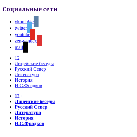
Социальные сети
vkontakte
twitter
youtube
zen-yandex
mail
12+
Лицейские беседы
Русский Север
Литература
История
И.С.Фрадков
12+
Лицейские беседы
Русский Север
Литература
История
И.С.Фрадков