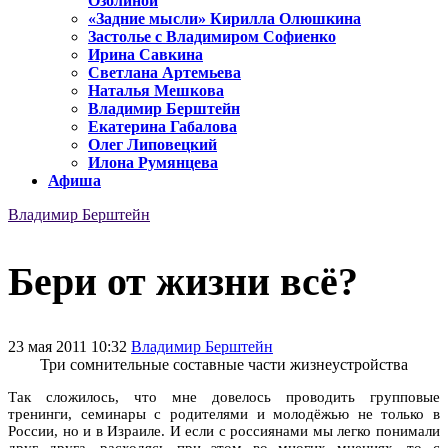
Озолиной
«Задние мысли» Кирилла Олюшкина
Застолье с Владимиром Софиенко
Ирина Савкина
Светлана Артемьева
Наталья Мешкова
Владимир Берштейн
Екатерина Габалова
Олег Липовецкий
Илона Румянцева
Афиша
Владимир Берштейн
Бери от жизни всё?
23 мая 2011 10:32
Владимир Берштейн
Три сомнительные составные части жизнеустройства
Так сложилось, что мне довелось проводить групповые
тренинги, семинары с родителями и молодёжью не только в
России, но и в Израиле. И если с россиянами мы легко понимали
друг друга, расходясь при этом во многих мнениях, то с