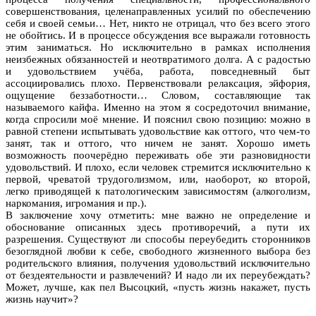
совершенствования, целенаправленных усилий по обеспечению
себя и своей семьи… Нет, никто не отрицал, что без всего этого
не обойтись. И в процессе обсуждения все выражали готовность
этим заниматься. Но исключительно в рамках исполнения
неизбежных обязанностей и неотвратимого долга. А с радостью
и удовольствием учёба, работа, повседневный быт
ассоциировались плохо. Первенствовали релаксация, эйфория,
ощущение беззаботности… Словом, составляющие так
называемого кайфа. Именно на этом я сосредоточил внимание,
когда спросили моё мнение. И пояснил свою позицию: можно в
равной степени испытывать удовольствие как оттого, что чем-то
занят, так и оттого, что ничем не занят. Хорошо иметь
возможность поочерёдно переживать обе эти разновидности
удовольствий. И плохо, если человек стремится исключительно к
первой, чреватой трудоголизмом, или, наоборот, ко второй,
легко приводящей к патологическим зависимостям (алкоголизм,
наркомания, игромания и пр.).
В заключение хочу отметить: мне важно не определение и
обоснование описанных здесь противоречий, а пути их
разрешения. Существуют ли способы переубедить сторонников
безоглядной любви к себе, свободного жизненного выбора без
родительского влияния, получения удовольствий исключительно
от бездеятельности и развлечений? И надо ли их переубеждать?
Может, лучше, как пел Высоцкий, «пусть жизнь накажет, пусть
жизнь научит»?