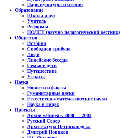
Парк культуры и чтения
Образование
Школа и вуз
Учитель
Реформы
ПОЛЁТ (научно-педагогический вестник)
Общество
История
Свободная трибуна
Люди
Лицейские беседы
Семья и дети
Путешествие
Утраты
Наука
Новости и факты
Гуманитарные науки
Естественно-математические науки
Наука в лицах
Проекты
Архив «Лицея». 2000 — 2003
Русский Север
Архитектура Петрозаводска
Дмитрий Новиков
И.С.Фрадков