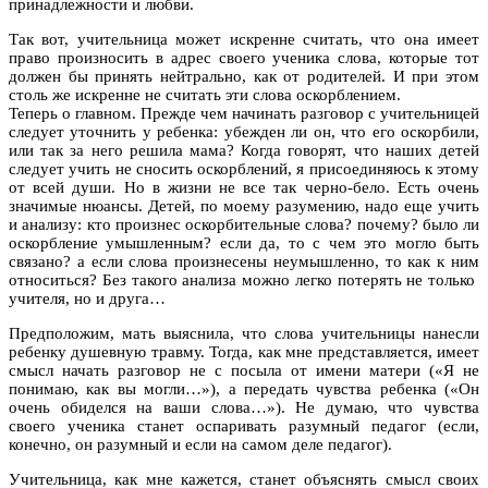
принадлежности и любви.
Так вот, учительница может искренне считать, что она имеет
право произносить в адрес своего ученика слова, которые тот
должен бы принять нейтрально, как от родителей. И при этом
столь же искренне не считать эти слова оскорблением.
Теперь о главном. Прежде чем начинать разговор с учительницей
следует уточнить у ребенка: убежден ли он, что его оскорбили,
или так за него решила мама? Когда говорят, что наших детей
следует учить не сносить оскорблений, я присоединяюсь к этому
от всей души. Но в жизни не все так черно-бело. Есть очень
значимые нюансы. Детей, по моему разумению, надо еще учить
и анализу: кто произнес оскорбительные слова? почему? было ли
оскорбление умышленным? если да, то с чем это могло быть
связано? а если слова произнесены неумышленно, то как к ним
относиться? Без такого анализа можно легко потерять не только
учителя, но и друга…
Предположим, мать выяснила, что слова учительницы нанесли
ребенку душевную травму. Тогда, как мне представляется, имеет
смысл начать разговор не с посыла от имени матери («Я не
понимаю, как вы могли…»), а передать чувства ребенка («Он
очень обиделся на ваши слова…»). Не думаю, что чувства
своего ученика станет оспаривать разумный педагог (если,
конечно, он разумный и если на самом деле педагог).
Учительница, как мне кажется, станет объяснять смысл своих