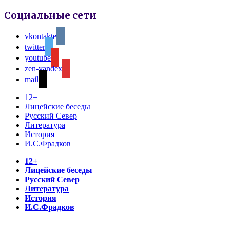
Социальные сети
vkontakte
twitter
youtube
zen-yandex
mail
12+
Лицейские беседы
Русский Север
Литература
История
И.С.Фрадков
12+
Лицейские беседы
Русский Север
Литература
История
И.С.Фрадков