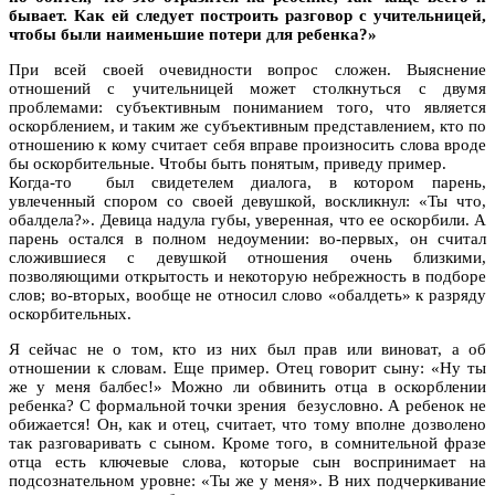
бывает. Как ей следует построить разговор с учительницей,
чтобы были наименьшие потери для ребенка?»
При всей своей очевидности вопрос сложен. Выяснение
отношений с учительницей может столкнуться с двумя
проблемами: субъективным пониманием того, что является
оскорблением, и таким же субъективным представлением, кто по
отношению к кому считает себя вправе произносить слова вроде
бы оскорбительные. Чтобы быть понятым, приведу пример.
Когда-то был свидетелем диалога, в котором парень,
увлеченный спором со своей девушкой, воскликнул: «Ты что,
обалдела?». Девица надула губы, уверенная, что ее оскорбили. А
парень остался в полном недоумении: во-первых, он считал
сложившиеся с девушкой отношения очень близкими,
позволяющими открытость и некоторую небрежность в подборе
слов; во-вторых, вообще не относил слово «обалдеть» к разряду
оскорбительных.
Я сейчас не о том, кто из них был прав или виноват, а об
отношении к словам. Еще пример. Отец говорит сыну: «Ну ты
же у меня балбес!» Можно ли обвинить отца в оскорблении
ребенка? С формальной точки зрения безусловно. А ребенок не
обижается! Он, как и отец, считает, что тому вполне дозволено
так разговаривать с сыном. Кроме того, в сомнительной фразе
отца есть ключевые слова, которые сын воспринимает на
подсознательном уровне: «Ты же у меня». В них подчеркивание