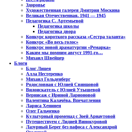
Здоровье
Художественная галерея Дмитрия Москина
Великая Отечественная. 1941 — 1945
Педагогика С. Артемьевой
Педагогика школы
Педагогика двора
Конкурс короткого рассказа «Сестра таланта»
Конкурс «Во весь голос»
Конкурс новой драматургии «Ремарка»
Каким мы помним август 1991-го…
Михаил Швейцер
Блоги
Блог Лицея
Алла Нестеренко
Михаил Гольденберг
Родословная с Юлией Свинцовой
Видоискатель с Юлией Утышевой
Вернисаж с Ириной Ларионовой
Валентина Калачёва. Впечатления
Лариса Хенинен
Олег Гальченко
Культурный променад с Зоей Арнаутовой
Путешествуем с Лидией Винокуровой
Лазурный Берег без пафоса с Александрой