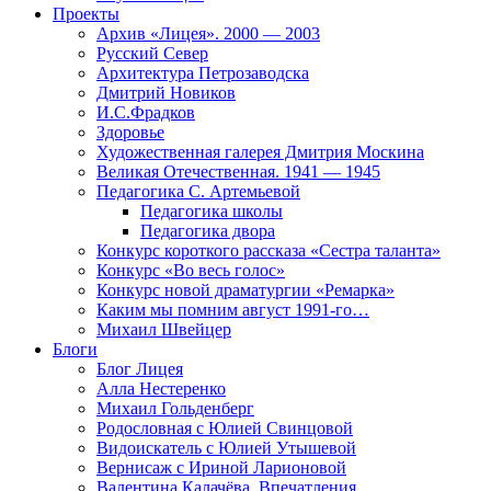
Проекты
Архив «Лицея». 2000 — 2003
Русский Север
Архитектура Петрозаводска
Дмитрий Новиков
И.С.Фрадков
Здоровье
Художественная галерея Дмитрия Москина
Великая Отечественная. 1941 — 1945
Педагогика С. Артемьевой
Педагогика школы
Педагогика двора
Конкурс короткого рассказа «Сестра таланта»
Конкурс «Во весь голос»
Конкурс новой драматургии «Ремарка»
Каким мы помним август 1991-го…
Михаил Швейцер
Блоги
Блог Лицея
Алла Нестеренко
Михаил Гольденберг
Родословная с Юлией Свинцовой
Видоискатель с Юлией Утышевой
Вернисаж с Ириной Ларионовой
Валентина Калачёва. Впечатления