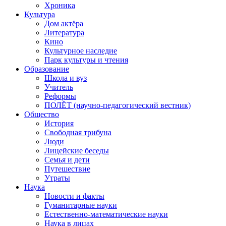
Хроника
Культура
Дом актёра
Литература
Кино
Культурное наследие
Парк культуры и чтения
Образование
Школа и вуз
Учитель
Реформы
ПОЛЁТ (научно-педагогический вестник)
Общество
История
Свободная трибуна
Люди
Лицейские беседы
Семья и дети
Путешествие
Утраты
Наука
Новости и факты
Гуманитарные науки
Естественно-математические науки
Наука в лицах