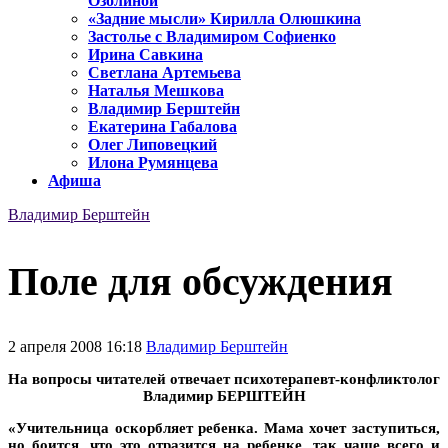
Озолиной
«Задние мысли» Кирилла Олюшкина
Застолье с Владимиром Софиенко
Ирина Савкина
Светлана Артемьева
Наталья Мешкова
Владимир Берштейн
Екатерина Габалова
Олег Липовецкий
Илона Румянцева
Афиша
Владимир Берштейн
Поле для обсуждения
2 апреля 2008 16:18
Владимир Берштейн
На вопросы читателей отвечает психотерапевт-конфликтолог
Владимир БЕРШТЕЙН
«Учительница оскорбляет ребенка. Мама хочет заступиться,
но боится, что это отразится на ребенке, так чаще всего и