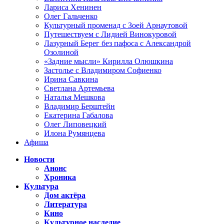
Лариса Хенинен
Олег Гальченко
Культурный променад с Зоей Арнаутовой
Путешествуем с Лидией Винокуровой
Лазурный Берег без пафоса с Александрой
Озолиной
«Задние мысли» Кирилла Олюшкина
Застолье с Владимиром Софиенко
Ирина Савкина
Светлана Артемьева
Наталья Мешкова
Владимир Берштейн
Екатерина Габалова
Олег Липовецкий
Илона Румянцева
Афиша
Новости
Анонс
Хроника
Культура
Дом актёра
Литература
Кино
Культурное наследие