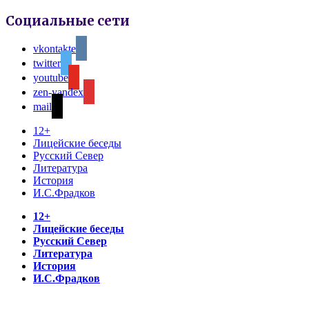
Социальные сети
vkontakte
twitter
youtube
zen-yandex
mail
12+
Лицейские беседы
Русский Север
Литература
История
И.С.Фрадков
12+
Лицейские беседы
Русский Север
Литература
История
И.С.Фрадков