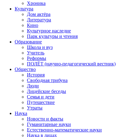
Хроника
Культура
Дом актёра
Литература
Кино
Культурное наследие
Парк культуры и чтения
Образование
Школа и вуз
Учитель
Реформы
ПОЛЁТ (научно-педагогический вестник)
Общество
История
Свободная трибуна
Люди
Лицейские беседы
Семья и дети
Путешествие
Утраты
Наука
Новости и факты
Гуманитарные науки
Естественно-математические науки
Наука в лицах