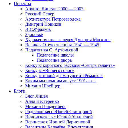
Проекты
Архив «Лицея». 2000 — 2003
Русский Север
Архитектура Петрозаводска
Дмитрий Новиков
И.С.Фрадков
Здоровье
Художественная галерея Дмитрия Москина
Великая Отечественная. 1941 — 1945
Педагогика С. Артемьевой
Педагогика школы
Педагогика двора
Конкурс короткого рассказа «Сестра таланта»
Конкурс «Во весь голос»
Конкурс новой драматургии «Ремарка»
Каким мы помним август 1991-го…
Михаил Швейцер
Блоги
Блог Лицея
Алла Нестеренко
Михаил Гольденберг
Родословная с Юлией Свинцовой
Видоискатель с Юлией Утышевой
Вернисаж с Ириной Ларионовой
Валентина Калачёва. Впечатления