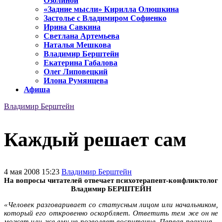
Озолиной
«Задние мысли» Кирилла Олюшкина
Застолье с Владимиром Софиенко
Ирина Савкина
Светлана Артемьева
Наталья Мешкова
Владимир Берштейн
Екатерина Габалова
Олег Липовецкий
Илона Румянцева
Афиша
Владимир Берштейн
Каждый решает сам
4 мая 2008 15:23
Владимир Берштейн
На вопросы читателей отвечает психотерапевт-конфликтолог
Владимир БЕРШТЕЙН
«Человек разговаривает со статусным лицом или начальником,
который его откровенно оскорбляет. Ответить тем же он не
может или же ему не позволяет воспитание. Первая реакция –