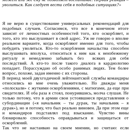
уволиться. Как следует вести себя в подобных ситуациях?»
Я не верю в существование универсальных рекомендаций для
подобных случаев. Согласимся, что все в конечном итоге
зависит от личностных особенностей того, кто оскорбляет, и
того, кто это выслушивает в свой адрес. Уж не говорю о вполне
реальном варианте, когда оскорбляют именно для того, чтобы
побудить уволиться. Кто-то оскорбления начальства способен
выслушивать вполуха, относиться к ним как к неизбежному
ритуалу и немедленно забывать без всяких для себя
последствий. А кто-то после такого диалога в кардиологию
попадает. Порассуждаю об особо ранимых людях. Тем более
вопрос, похоже, задан именно с их стороны.
В период моей двухгодичной лейтенантской службы командиры
относились ко мне очень уважительно. Но дважды меня
«полоскали» с жуткими оскорблениями, с матюгами, да еще при
свидетелях. И оба раза я стоял, понурившись, молча слушая. Не
только потому, что в армии свои устоявшиеся представления о
субординации («я начальник – ты дурак, ты начальник – я
дурак»), но и потому, что был реально виновен. Да при этом еще
и командиров подставлял под взыскание. Чувство вины
блокировало способность оправдываться и защищаться от
оскорблений.
Так что не настаиваю на своем мнении, но считаю: если