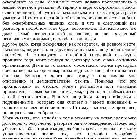
оскорбляют за дело, осознание этого должно превалировать в
нашей ответной реакции. А гарнир в виде оскорблений можно,
если приспичит, обсудить с начальником и потом, когда страсти
улягутся. Просто и спокойно объяснить, что вину осознал бы и
без оскорбительных лишних слов, и что в следующий раз
разговор в подобном тоне будет невозможен. Не исключаю, что
даже самый невоспитанный начальник, но не охваченный
негативными эмоциями, способен извиниться.
Другое дело, когда оскорбляют, как говорится, на ровном месте.
Начальник, видите ли, по-другому общаться с подчиненными не
способен. Я столкнулся с подобной ситуацией в августе
прошлого года, консультируя по договору одну очень солидную
организацию. Дама из головного московского офиса проводила
совещание, на котором выражала недовольство работой нашего
филиала. Буквально через две минуты она начала мне
откровенно и демонстративно хамить. Понимая, что это
продиктовано не столько моими реальными или мнимыми
промахами, сколько характером дамы, я решил, что объясняться
с ней бессмысленно. Видимо, подобная манера общения с
подчиненными, которых она считает в чем-то виновными, –
одно из проявлений ее личности. Потому я молча, не прощаясь,
покинул высокое собрание.
Могу сказать, что если бы к тому моменту не истек срок моего
договора, я, безусловно, разорвал бы его немедленно. Поскольку
убежден: любая организация, любая фирма, терпящая в своем
управленческом звене тех, кто способен оскорблять
подчиненных, не может быть достойной ни в глазах тех, на кого