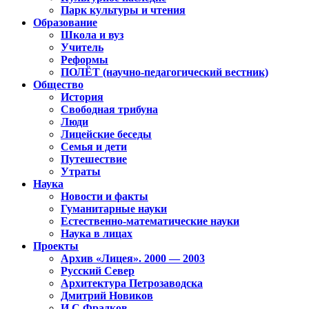
Парк культуры и чтения
Образование
Школа и вуз
Учитель
Реформы
ПОЛЁТ (научно-педагогический вестник)
Общество
История
Свободная трибуна
Люди
Лицейские беседы
Семья и дети
Путешествие
Утраты
Наука
Новости и факты
Гуманитарные науки
Естественно-математические науки
Наука в лицах
Проекты
Архив «Лицея». 2000 — 2003
Русский Север
Архитектура Петрозаводска
Дмитрий Новиков
И.С.Фрадков