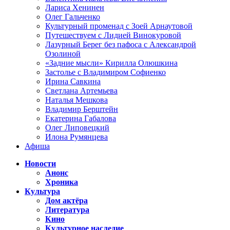
Лариса Хенинен
Олег Гальченко
Культурный променад с Зоей Арнаутовой
Путешествуем с Лидией Винокуровой
Лазурный Берег без пафоса с Александрой
Озолиной
«Задние мысли» Кирилла Олюшкина
Застолье с Владимиром Софиенко
Ирина Савкина
Светлана Артемьева
Наталья Мешкова
Владимир Берштейн
Екатерина Габалова
Олег Липовецкий
Илона Румянцева
Афиша
Новости
Анонс
Хроника
Культура
Дом актёра
Литература
Кино
Культурное наследие