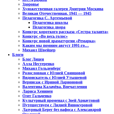
Здоровье
Художественная галерея Дмитрия Москина
Великая Отечественная. 1941 — 1945
Педагогика С. Артемьевой
Педагогика школы
Педагогика двора
Конкурс короткого рассказа «Сестра таланта»
Конкурс «Во весь голос»
Конкурс новой драматургии «Ремарка»
Каким мы помним август 1991-го…
Михаил Швейцер
Блоги
Блог Лицея
Алла Нестеренко
Михаил Гольденберг
Родословная с Юлией Свинцовой
Видоискатель с Юлией Утышевой
Вернисаж с Ириной Ларионовой
Валентина Калачёва. Впечатления
Лариса Хенинен
Олег Гальченко
Культурный променад с Зоей Арнаутовой
Путешествуем с Лидией Винокуровой
Лазурный Берег без пафоса с Александрой