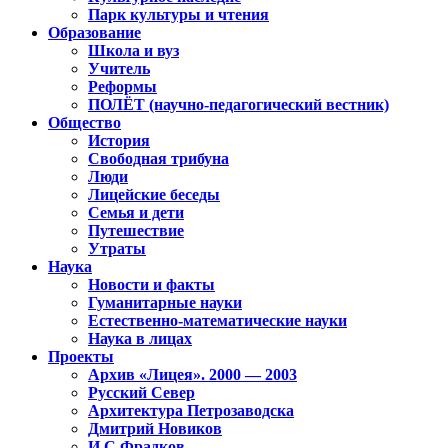
Парк культуры и чтения
Образование
Школа и вуз
Учитель
Реформы
ПОЛЁТ (научно-педагогический вестник)
Общество
История
Свободная трибуна
Люди
Лицейские беседы
Семья и дети
Путешествие
Утраты
Наука
Новости и факты
Гуманитарные науки
Естественно-математические науки
Наука в лицах
Проекты
Архив «Лицея». 2000 — 2003
Русский Север
Архитектура Петрозаводска
Дмитрий Новиков
И.С.Фрадков