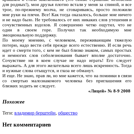
для родных!), мои друзья плотно встали у меня за спиной, и все
трое, по-прежнему молча, не сговариваясь, просто положили
мне руки на плечи. Все! Как тогда оказалось, больше мне ничего
и не надо было. Не требовалось от них никаких слов утешения и
сочувственных вздохов. Я совершенно четко ощутил, что не
один в своем горе. Получил так необходимую мне
эмоциональную поддержку.
По моему мнению, с человеком, переживающим тяжелую
потерю, надо вести себя прежде всего естественно. И если речь
идет о смерти того, с кем не был близко знаком, самых простых
и немногих слов соболезнования бывает вполне достаточно.
Сочувствие ни в коем случае не надо играть! Его следует
выражать. А для этого желательна всего лишь искренность. Тогда
и нужные слова отыщутся, и глаза не обманут.
И еще. Не знаю, прав ли, но мне кажется, что на поминки в связи
со смертью малознакомого человека без приглашения его
близких ходить не следует.
«Лицей» № 8-9 2008
Похожее
Теги:
владимир берштейн
,
общество
Нет комментариев