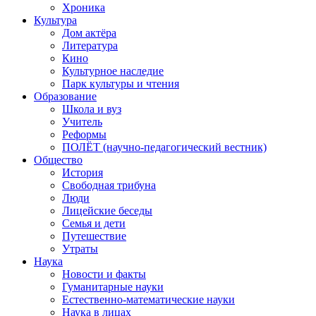
Хроника
Культура
Дом актёра
Литература
Кино
Культурное наследие
Парк культуры и чтения
Образование
Школа и вуз
Учитель
Реформы
ПОЛЁТ (научно-педагогический вестник)
Общество
История
Свободная трибуна
Люди
Лицейские беседы
Семья и дети
Путешествие
Утраты
Наука
Новости и факты
Гуманитарные науки
Естественно-математические науки
Наука в лицах