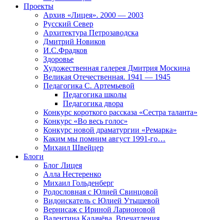
Проекты
Архив «Лицея». 2000 — 2003
Русский Север
Архитектура Петрозаводска
Дмитрий Новиков
И.С.Фрадков
Здоровье
Художественная галерея Дмитрия Москина
Великая Отечественная. 1941 — 1945
Педагогика С. Артемьевой
Педагогика школы
Педагогика двора
Конкурс короткого рассказа «Сестра таланта»
Конкурс «Во весь голос»
Конкурс новой драматургии «Ремарка»
Каким мы помним август 1991-го…
Михаил Швейцер
Блоги
Блог Лицея
Алла Нестеренко
Михаил Гольденберг
Родословная с Юлией Свинцовой
Видоискатель с Юлией Утышевой
Вернисаж с Ириной Ларионовой
Валентина Калачёва. Впечатления