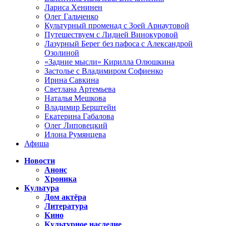
Лариса Хенинен
Олег Гальченко
Культурный променад с Зоей Арнаутовой
Путешествуем с Лидией Винокуровой
Лазурный Берег без пафоса с Александрой
Озолиной
«Задние мысли» Кирилла Олюшкина
Застолье с Владимиром Софиенко
Ирина Савкина
Светлана Артемьева
Наталья Мешкова
Владимир Берштейн
Екатерина Габалова
Олег Липовецкий
Илона Румянцева
Афиша
Новости
Анонс
Хроника
Культура
Дом актёра
Литература
Кино
Культурное наследие