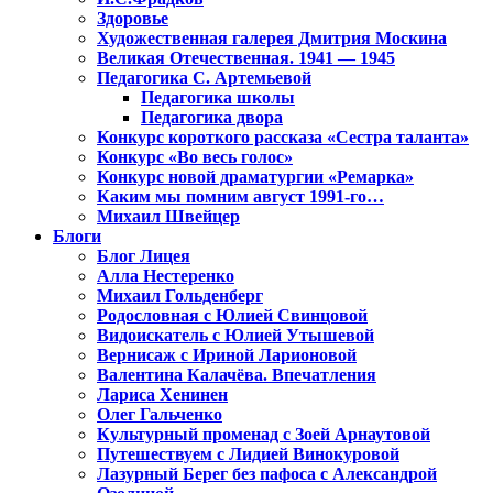
Здоровье
Художественная галерея Дмитрия Москина
Великая Отечественная. 1941 — 1945
Педагогика С. Артемьевой
Педагогика школы
Педагогика двора
Конкурс короткого рассказа «Сестра таланта»
Конкурс «Во весь голос»
Конкурс новой драматургии «Ремарка»
Каким мы помним август 1991-го…
Михаил Швейцер
Блоги
Блог Лицея
Алла Нестеренко
Михаил Гольденберг
Родословная с Юлией Свинцовой
Видоискатель с Юлией Утышевой
Вернисаж с Ириной Ларионовой
Валентина Калачёва. Впечатления
Лариса Хенинен
Олег Гальченко
Культурный променад с Зоей Арнаутовой
Путешествуем с Лидией Винокуровой
Лазурный Берег без пафоса с Александрой