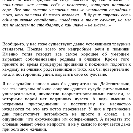
понимают, как вести себя с человеком, которого постигло
горе. Все это вместо утешения только усиливает страдания
того, кто потерял близкого человека. В других странах есть
общепринятые стандарты поведения в таких случаях, но мы
же не можем по стандарту, а как иначе – не знаем…»
Вообще-то, у нас тоже существуют давно устоявшиеся траурные
стандарты. Прежде всего это надгробные речи и поминки.
Именно тогда говорят все самое хорошее об умершем,
выражают соболезнование родным и близким. Кроме того,
принято во время процедуры прощания с покойным подойти к
каждому из близких родственников и тихо, как бы доверительно,
не для посторонних ушей, выразить свое сочувствие.
Я не случайно написал «как бы доверительно». Действительно,
все эти ритуалы обычно сопровождаются сугубо ритуальными,
универсальными, личностно неориентированными словами, за
которыми порой нет подлинных чувств. А ведь именно в
искреннем присоединении к постигшему их несчастью
нуждаются те, кто его остро переживает. У них в трагические
дни присутствует потребность не просто в словах, а в
ощущении, что окружающие им сопереживают. А передать это
словами бывает очень непросто, и не у каждого получается даже
при большом желании.