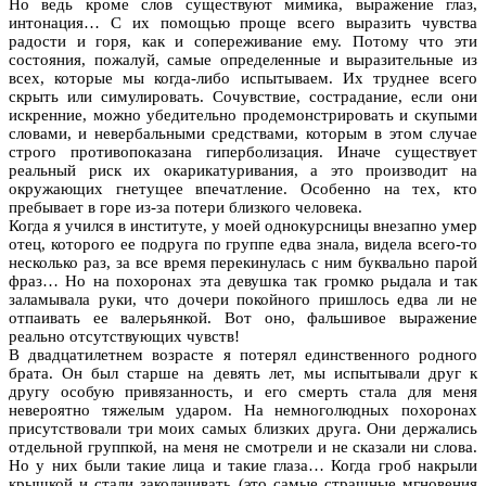
Но ведь кроме слов существуют мимика, выражение глаз,
интонация… С их помощью проще всего выразить чувства
радости и горя, как и сопереживание ему. Потому что эти
состояния, пожалуй, самые определенные и выразительные из
всех, которые мы когда-либо испытываем. Их труднее всего
скрыть или симулировать. Сочувствие, сострадание, если они
искренние, можно убедительно продемонстрировать и скупыми
словами, и невербальными средствами, которым в этом случае
строго противопоказана гиперболизация. Иначе существует
реальный риск их окарикатуривания, а это производит на
окружающих гнетущее впечатление. Особенно на тех, кто
пребывает в горе из-за потери близкого человека.
Когда я учился в институте, у моей однокурсницы внезапно умер
отец, которого ее подруга по группе едва знала, видела всего-то
несколько раз, за все время перекинулась с ним буквально парой
фраз… Но на похоронах эта девушка так громко рыдала и так
заламывала руки, что дочери покойного пришлось едва ли не
отпаивать ее валерьянкой. Вот оно, фальшивое выражение
реально отсутствующих чувств!
В двадцатилетнем возрасте я потерял единственного родного
брата. Он был старше на девять лет, мы испытывали друг к
другу особую привязанность, и его смерть стала для меня
невероятно тяжелым ударом. На немноголюдных похоронах
присутствовали три моих самых близких друга. Они держались
отдельной группкой, на меня не смотрели и не сказали ни слова.
Но у них были такие лица и такие глаза… Когда гроб накрыли
крышкой и стали заколачивать (это самые страшные мгновения