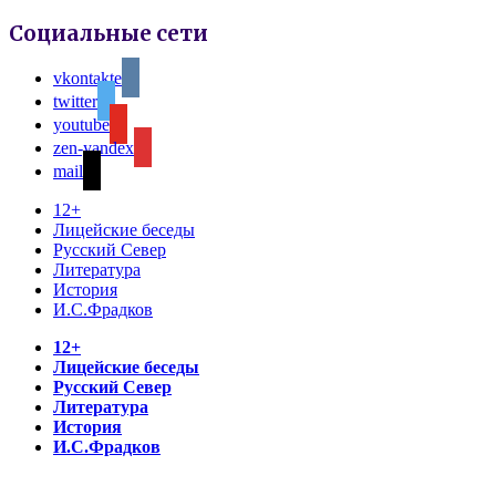
Социальные сети
vkontakte
twitter
youtube
zen-yandex
mail
12+
Лицейские беседы
Русский Север
Литература
История
И.С.Фрадков
12+
Лицейские беседы
Русский Север
Литература
История
И.С.Фрадков