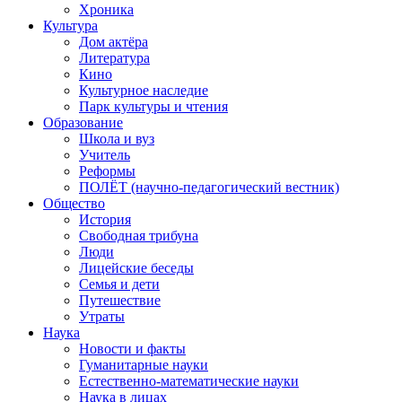
Хроника
Культура
Дом актёра
Литература
Кино
Культурное наследие
Парк культуры и чтения
Образование
Школа и вуз
Учитель
Реформы
ПОЛЁТ (научно-педагогический вестник)
Общество
История
Свободная трибуна
Люди
Лицейские беседы
Семья и дети
Путешествие
Утраты
Наука
Новости и факты
Гуманитарные науки
Естественно-математические науки
Наука в лицах