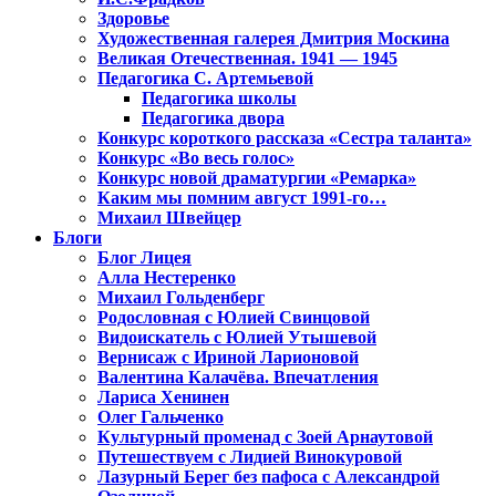
Здоровье
Художественная галерея Дмитрия Москина
Великая Отечественная. 1941 — 1945
Педагогика С. Артемьевой
Педагогика школы
Педагогика двора
Конкурс короткого рассказа «Сестра таланта»
Конкурс «Во весь голос»
Конкурс новой драматургии «Ремарка»
Каким мы помним август 1991-го…
Михаил Швейцер
Блоги
Блог Лицея
Алла Нестеренко
Михаил Гольденберг
Родословная с Юлией Свинцовой
Видоискатель с Юлией Утышевой
Вернисаж с Ириной Ларионовой
Валентина Калачёва. Впечатления
Лариса Хенинен
Олег Гальченко
Культурный променад с Зоей Арнаутовой
Путешествуем с Лидией Винокуровой
Лазурный Берег без пафоса с Александрой