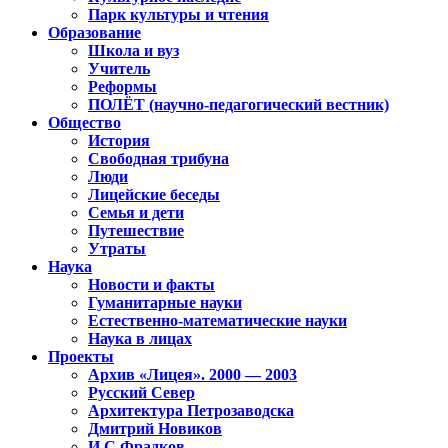
Парк культуры и чтения
Образование
Школа и вуз
Учитель
Реформы
ПОЛЁТ (научно-педагогический вестник)
Общество
История
Свободная трибуна
Люди
Лицейские беседы
Семья и дети
Путешествие
Утраты
Наука
Новости и факты
Гуманитарные науки
Естественно-математические науки
Наука в лицах
Проекты
Архив «Лицея». 2000 — 2003
Русский Север
Архитектура Петрозаводска
Дмитрий Новиков
И.С.Фрадков