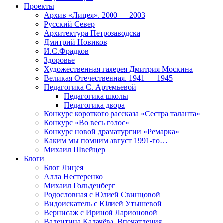
Проекты
Архив «Лицея». 2000 — 2003
Русский Север
Архитектура Петрозаводска
Дмитрий Новиков
И.С.Фрадков
Здоровье
Художественная галерея Дмитрия Москина
Великая Отечественная. 1941 — 1945
Педагогика С. Артемьевой
Педагогика школы
Педагогика двора
Конкурс короткого рассказа «Сестра таланта»
Конкурс «Во весь голос»
Конкурс новой драматургии «Ремарка»
Каким мы помним август 1991-го…
Михаил Швейцер
Блоги
Блог Лицея
Алла Нестеренко
Михаил Гольденберг
Родословная с Юлией Свинцовой
Видоискатель с Юлией Утышевой
Вернисаж с Ириной Ларионовой
Валентина Калачёва. Впечатления