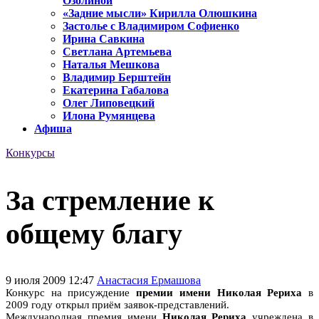
Озолиной
«Задние мысли» Кирилла Олюшкина
Застолье с Владимиром Софиенко
Ирина Савкина
Светлана Артемьева
Наталья Мешкова
Владимир Берштейн
Екатерина Габалова
Олег Липовецкий
Илона Румянцева
Афиша
Конкурсы
За стремление к
общему благу
9 июля 2009 12:47
Анастасия Ермашова
Конкурс на присуждение
премии имени Николая Рериха
в
2009 году открыл приём заявок-представлений.
Международная премия имени
Николая Рериха
учреждена в