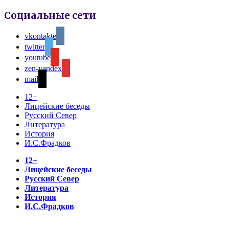
Социальные сети
vkontakte
twitter
youtube
zen-yandex
mail
12+
Лицейские беседы
Русский Север
Литература
История
И.С.Фрадков
12+
Лицейские беседы
Русский Север
Литература
История
И.С.Фрадков