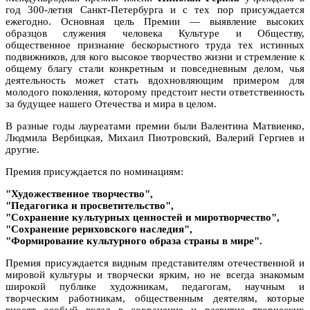
год 300-летия Санкт-Петербурга и с тех пор присуждается
ежегодно. Основная цель Премии — выявление высоких
образцов служения человека Культуре и Обществу,
общественное признание бескорыстного труда тех истинных
подвижников, для кого высокое творчество жизни и стремление к
общему благу стали конкретным и повседневным делом, чья
деятельность может стать вдохновляющим примером для
молодого поколения, которому предстоит нести ответственность
за будущее нашего Отечества и мира в целом.
В разные годы лауреатами премии были Валентина Матвиенко,
Людмила Вербицкая, Михаил Пиотровский, Валерий Гергиев и
другие.
Премия присуждается по номинациям:
"Художественное творчество",
"Педагогика и просветительство",
"Сохранение культурных ценностей и миротворчество",
"Сохранение рериховского наследия",
"Формирование культурного образа страны в мире".
Премия присуждается видным представителям отечественной и
мировой культуры и творчески ярким, но не всегда знакомым
широкой публике художникам, педагогам, научным и
творческим работникам, общественным деятелям, которые
вносят особый вклад в сохранение и развитие творческих