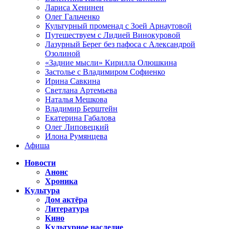
Лариса Хенинен
Олег Гальченко
Культурный променад с Зоей Арнаутовой
Путешествуем с Лидией Винокуровой
Лазурный Берег без пафоса с Александрой
Озолиной
«Задние мысли» Кирилла Олюшкина
Застолье с Владимиром Софиенко
Ирина Савкина
Светлана Артемьева
Наталья Мешкова
Владимир Берштейн
Екатерина Габалова
Олег Липовецкий
Илона Румянцева
Афиша
Новости
Анонс
Хроника
Культура
Дом актёра
Литература
Кино
Культурное наследие