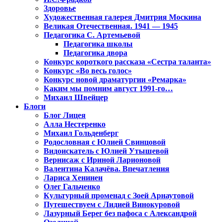
Здоровье
Художественная галерея Дмитрия Москина
Великая Отечественная. 1941 — 1945
Педагогика С. Артемьевой
Педагогика школы
Педагогика двора
Конкурс короткого рассказа «Сестра таланта»
Конкурс «Во весь голос»
Конкурс новой драматургии «Ремарка»
Каким мы помним август 1991-го…
Михаил Швейцер
Блоги
Блог Лицея
Алла Нестеренко
Михаил Гольденберг
Родословная с Юлией Свинцовой
Видоискатель с Юлией Утышевой
Вернисаж с Ириной Ларионовой
Валентина Калачёва. Впечатления
Лариса Хенинен
Олег Гальченко
Культурный променад с Зоей Арнаутовой
Путешествуем с Лидией Винокуровой
Лазурный Берег без пафоса с Александрой