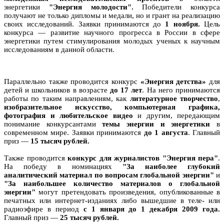
энергетики
"Энергия молодости".
Победители конкурса
получают не только дипломы и медали, но и грант на реализацию
своих исследований. Заявки принимаются до
1 ноября.
Цель
конкурса — развитие научного прогресса в России в сфере
энергетики путем стимулирования молодых ученых к научным
исследованиям в данной области.
Параллельно также проводится конкурс
«Энергия детства»
для
детей и школьников в возрасте
до 17 лет
. На него принимаются
работы по таким направлениям, как
литературное творчество
,
изобразительное искусство, компьютерная графика,
фотография и любительское видео
и другим, передающим
понимание конкурсантами
темы энергии и энергетики
в
современном мире. Заявки принимаются
до 1 августа
. Главный
приз —
15 тысяч рублей.
Также проводится
конкурс для журналистов "Энергия пера"
.
На победу в номинациях
"За наиболее глубокий
аналитический материал по вопросам глобальной энергии"
и
"За наибольшее количество материалов о глобальной
энергии"
могут претендовать произведения, опубликованные в
печатных или интернет-изданиях либо вышедшие в теле- или
радиоэфире в период
с 1 января до 1 декабря 2009 года.
Главный приз —
25 тысяч рублей.