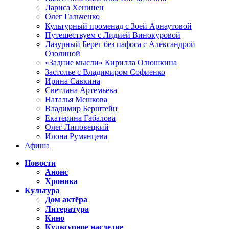
Лариса Хенинен
Олег Гальченко
Культурный променад с Зоей Арнаутовой
Путешествуем с Лидией Винокуровой
Лазурный Берег без пафоса с Александрой
Озолиной
«Задние мысли» Кирилла Олюшкина
Застолье с Владимиром Софиенко
Ирина Савкина
Светлана Артемьева
Наталья Мешкова
Владимир Берштейн
Екатерина Габалова
Олег Липовецкий
Илона Румянцева
Афиша
Новости
Анонс
Хроника
Культура
Дом актёра
Литература
Кино
Культурное наследие