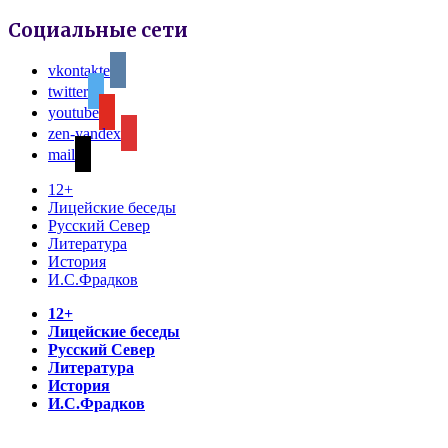
Социальные сети
vkontakte
twitter
youtube
zen-yandex
mail
12+
Лицейские беседы
Русский Север
Литература
История
И.С.Фрадков
12+
Лицейские беседы
Русский Север
Литература
История
И.С.Фрадков