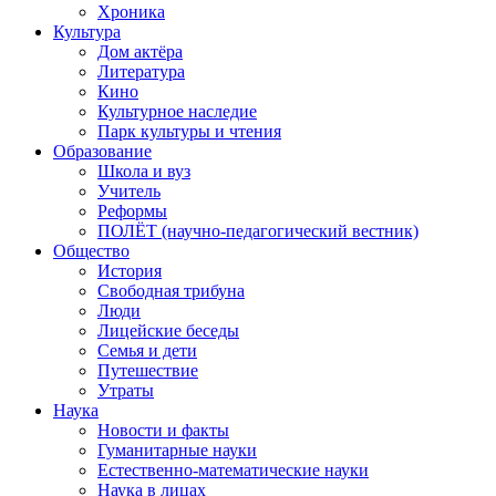
Хроника
Культура
Дом актёра
Литература
Кино
Культурное наследие
Парк культуры и чтения
Образование
Школа и вуз
Учитель
Реформы
ПОЛЁТ (научно-педагогический вестник)
Общество
История
Свободная трибуна
Люди
Лицейские беседы
Семья и дети
Путешествие
Утраты
Наука
Новости и факты
Гуманитарные науки
Естественно-математические науки
Наука в лицах