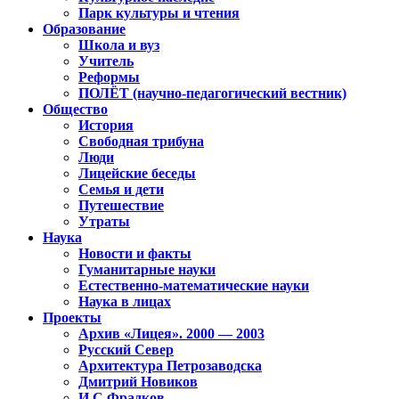
Парк культуры и чтения
Образование
Школа и вуз
Учитель
Реформы
ПОЛЁТ (научно-педагогический вестник)
Общество
История
Свободная трибуна
Люди
Лицейские беседы
Семья и дети
Путешествие
Утраты
Наука
Новости и факты
Гуманитарные науки
Естественно-математические науки
Наука в лицах
Проекты
Архив «Лицея». 2000 — 2003
Русский Север
Архитектура Петрозаводска
Дмитрий Новиков
И.С.Фрадков