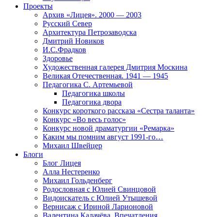
Проекты
Архив «Лицея». 2000 — 2003
Русский Север
Архитектура Петрозаводска
Дмитрий Новиков
И.С.Фрадков
Здоровье
Художественная галерея Дмитрия Москина
Великая Отечественная. 1941 — 1945
Педагогика С. Артемьевой
Педагогика школы
Педагогика двора
Конкурс короткого рассказа «Сестра таланта»
Конкурс «Во весь голос»
Конкурс новой драматургии «Ремарка»
Каким мы помним август 1991-го…
Михаил Швейцер
Блоги
Блог Лицея
Алла Нестеренко
Михаил Гольденберг
Родословная с Юлией Свинцовой
Видоискатель с Юлией Утышевой
Вернисаж с Ириной Ларионовой
Валентина Калачёва. Впечатления