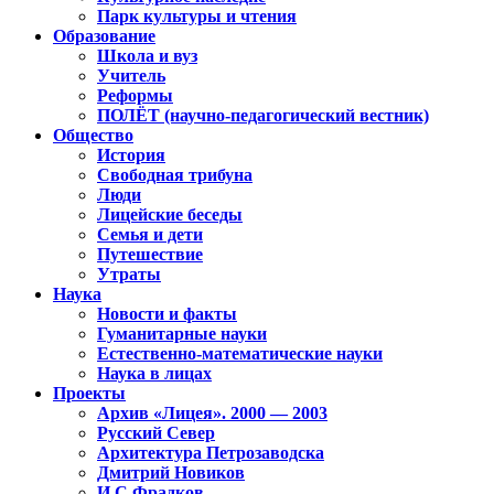
Парк культуры и чтения
Образование
Школа и вуз
Учитель
Реформы
ПОЛЁТ (научно-педагогический вестник)
Общество
История
Свободная трибуна
Люди
Лицейские беседы
Семья и дети
Путешествие
Утраты
Наука
Новости и факты
Гуманитарные науки
Естественно-математические науки
Наука в лицах
Проекты
Архив «Лицея». 2000 — 2003
Русский Север
Архитектура Петрозаводска
Дмитрий Новиков
И.С.Фрадков