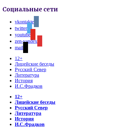
Социальные сети
vkontakte
twitter
youtube
zen-yandex
mail
12+
Лицейские беседы
Русский Север
Литература
История
И.С.Фрадков
12+
Лицейские беседы
Русский Север
Литература
История
И.С.Фрадков