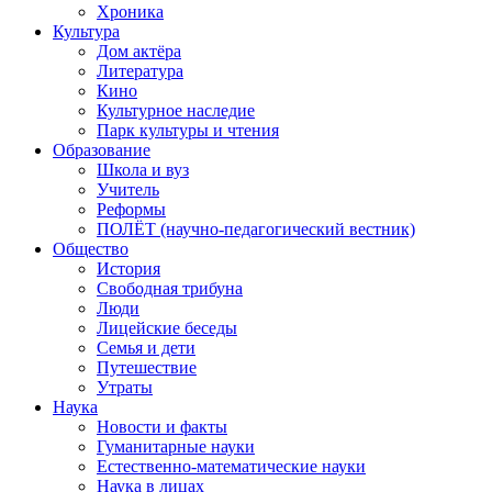
Хроника
Культура
Дом актёра
Литература
Кино
Культурное наследие
Парк культуры и чтения
Образование
Школа и вуз
Учитель
Реформы
ПОЛЁТ (научно-педагогический вестник)
Общество
История
Свободная трибуна
Люди
Лицейские беседы
Семья и дети
Путешествие
Утраты
Наука
Новости и факты
Гуманитарные науки
Естественно-математические науки
Наука в лицах