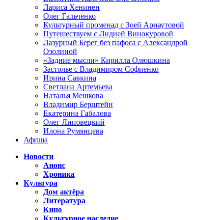
Лариса Хенинен
Олег Гальченко
Культурный променад с Зоей Арнаутовой
Путешествуем с Лидией Винокуровой
Лазурный Берег без пафоса с Александрой
Озолиной
«Задние мысли» Кирилла Олюшкина
Застолье с Владимиром Софиенко
Ирина Савкина
Светлана Артемьева
Наталья Мешкова
Владимир Берштейн
Екатерина Габалова
Олег Липовецкий
Илона Румянцева
Афиша
Новости
Анонс
Хроника
Культура
Дом актёра
Литература
Кино
Культурное наследие