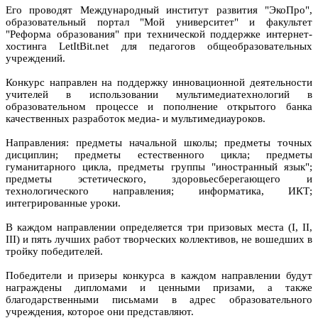
Его проводят Международный институт развития "ЭкоПро",
образовательный портал "Мой университет" и факультет
"Реформа образования" при технической поддержке интернет-
хостинга LetItBit.net для педагогов общеобразовательных
учреждений.
Конкурс направлен на поддержку инновационной деятельности
учителей в использовании мультимедиатехнологий в
образовательном процессе и пополнение открытого банка
качественных разработок медиа- и мультимедиауроков.
Направления: предметы начальной школы; предметы точных
дисциплин; предметы естественного цикла; предметы
гуманитарного цикла, предметы группы "иностранный язык";
предметы эстетического, здоровьесберегающего и
технологического направления; информатика, ИКТ;
интегрированные уроки.
В каждом направлении определяется три призовых места (I, II,
III) и пять лучших работ творческих коллективов, не вошедших в
тройку победителей.
Победители и призеры конкурса в каждом направлении будут
награждены дипломами и ценными призами, а также
благодарственными письмами в адрес образовательного
учреждения, которое они представляют.