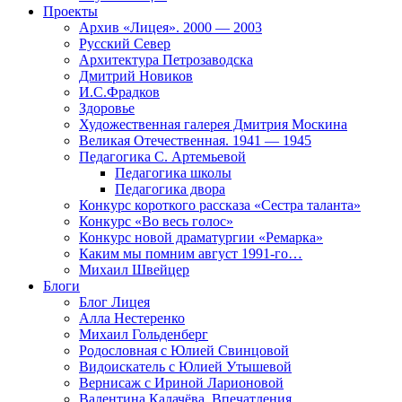
Проекты
Архив «Лицея». 2000 — 2003
Русский Север
Архитектура Петрозаводска
Дмитрий Новиков
И.С.Фрадков
Здоровье
Художественная галерея Дмитрия Москина
Великая Отечественная. 1941 — 1945
Педагогика С. Артемьевой
Педагогика школы
Педагогика двора
Конкурс короткого рассказа «Сестра таланта»
Конкурс «Во весь голос»
Конкурс новой драматургии «Ремарка»
Каким мы помним август 1991-го…
Михаил Швейцер
Блоги
Блог Лицея
Алла Нестеренко
Михаил Гольденберг
Родословная с Юлией Свинцовой
Видоискатель с Юлией Утышевой
Вернисаж с Ириной Ларионовой
Валентина Калачёва. Впечатления