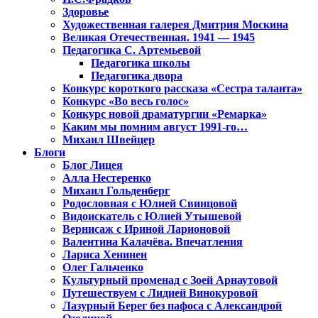
Здоровье
Художественная галерея Дмитрия Москина
Великая Отечественная. 1941 — 1945
Педагогика С. Артемьевой
Педагогика школы
Педагогика двора
Конкурс короткого рассказа «Сестра таланта»
Конкурс «Во весь голос»
Конкурс новой драматургии «Ремарка»
Каким мы помним август 1991-го…
Михаил Швейцер
Блоги
Блог Лицея
Алла Нестеренко
Михаил Гольденберг
Родословная с Юлией Свинцовой
Видоискатель с Юлией Утышевой
Вернисаж с Ириной Ларионовой
Валентина Калачёва. Впечатления
Лариса Хенинен
Олег Гальченко
Культурный променад с Зоей Арнаутовой
Путешествуем с Лидией Винокуровой
Лазурный Берег без пафоса с Александрой