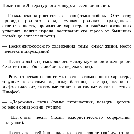
Номинации Литературного конкурса песенной поэзии:
— Гражданско-патриотическая песня (темы: любовь к Отечеству,
природа родного края, «малая родина», гражданская
ответственность, проявление характера в тяжёлых жизненных
условиях, подвиг народа, воспевание его героев от былинных
времён до современности).
— Песня философского содержания (темы: смысл жизни, место
человека в мироздании).
— Песня о любви (темы: любовь между мужчиной и женщиной,
безответная любовь, любовные переживания).
— Романтическая песня (темы: песни возвышенного характера,
зовущие к светлым идеалам; баллады, легенды, песни на
мифологические, сказочные сюжеты, античные мотивы, песни о
Нимфее).
— «Дорожная» песня (темы: путешествия, поездки, дороги,
кочевой образ жизни, туризм).
— Шуточная песня (песни юмористического содержания,
частушки).
— Песня для детей (оригинальные песни для детской аудитории