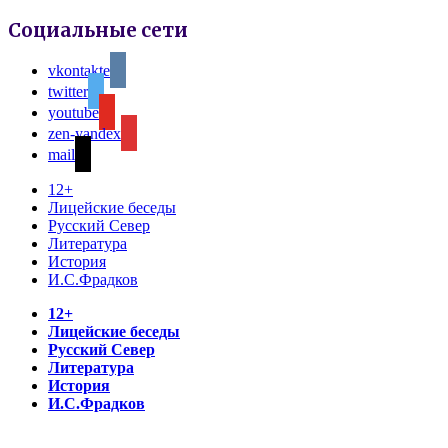
Социальные сети
vkontakte
twitter
youtube
zen-yandex
mail
12+
Лицейские беседы
Русский Север
Литература
История
И.С.Фрадков
12+
Лицейские беседы
Русский Север
Литература
История
И.С.Фрадков