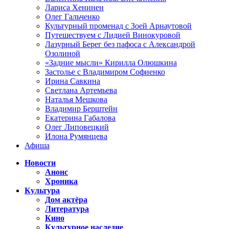
Лариса Хенинен
Олег Гальченко
Культурный променад с Зоей Арнаутовой
Путешествуем с Лидией Винокуровой
Лазурный Берег без пафоса с Александрой
Озолиной
«Задние мысли» Кирилла Олюшкина
Застолье с Владимиром Софиенко
Ирина Савкина
Светлана Артемьева
Наталья Мешкова
Владимир Берштейн
Екатерина Габалова
Олег Липовецкий
Илона Румянцева
Афиша
Новости
Анонс
Хроника
Культура
Дом актёра
Литература
Кино
Культурное наследие