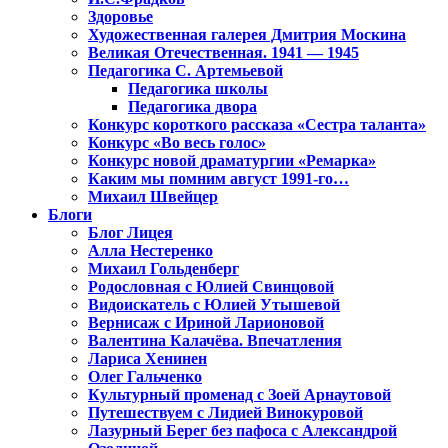
Здоровье
Художественная галерея Дмитрия Москина
Великая Отечественная. 1941 — 1945
Педагогика С. Артемьевой
Педагогика школы
Педагогика двора
Конкурс короткого рассказа «Сестра таланта»
Конкурс «Во весь голос»
Конкурс новой драматургии «Ремарка»
Каким мы помним август 1991-го…
Михаил Швейцер
Блоги
Блог Лицея
Алла Нестеренко
Михаил Гольденберг
Родословная с Юлией Свинцовой
Видоискатель с Юлией Утышевой
Вернисаж с Ириной Ларионовой
Валентина Калачёва. Впечатления
Лариса Хенинен
Олег Гальченко
Культурный променад с Зоей Арнаутовой
Путешествуем с Лидией Винокуровой
Лазурный Берег без пафоса с Александрой