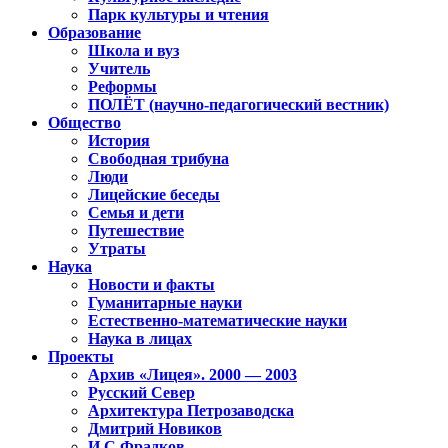
Парк культуры и чтения
Образование
Школа и вуз
Учитель
Реформы
ПОЛЁТ (научно-педагогический вестник)
Общество
История
Свободная трибуна
Люди
Лицейские беседы
Семья и дети
Путешествие
Утраты
Наука
Новости и факты
Гуманитарные науки
Естественно-математические науки
Наука в лицах
Проекты
Архив «Лицея». 2000 — 2003
Русский Север
Архитектура Петрозаводска
Дмитрий Новиков
И.С.Фрадков