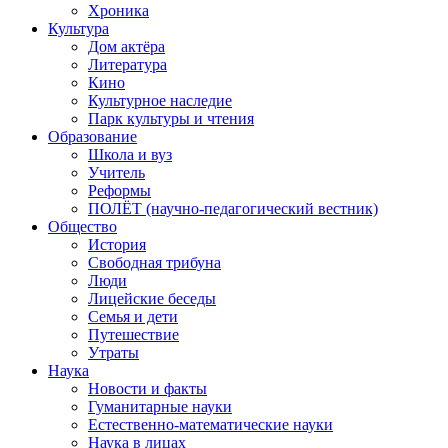
Хроника
Культура
Дом актёра
Литература
Кино
Культурное наследие
Парк культуры и чтения
Образование
Школа и вуз
Учитель
Реформы
ПОЛЁТ (научно-педагогический вестник)
Общество
История
Свободная трибуна
Люди
Лицейские беседы
Семья и дети
Путешествие
Утраты
Наука
Новости и факты
Гуманитарные науки
Естественно-математические науки
Наука в лицах