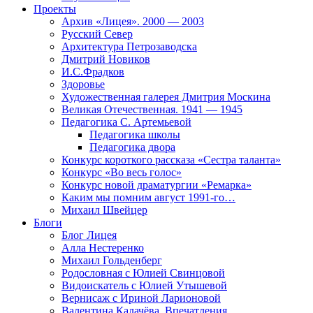
Проекты
Архив «Лицея». 2000 — 2003
Русский Север
Архитектура Петрозаводска
Дмитрий Новиков
И.С.Фрадков
Здоровье
Художественная галерея Дмитрия Москина
Великая Отечественная. 1941 — 1945
Педагогика С. Артемьевой
Педагогика школы
Педагогика двора
Конкурс короткого рассказа «Сестра таланта»
Конкурс «Во весь голос»
Конкурс новой драматургии «Ремарка»
Каким мы помним август 1991-го…
Михаил Швейцер
Блоги
Блог Лицея
Алла Нестеренко
Михаил Гольденберг
Родословная с Юлией Свинцовой
Видоискатель с Юлией Утышевой
Вернисаж с Ириной Ларионовой
Валентина Калачёва. Впечатления