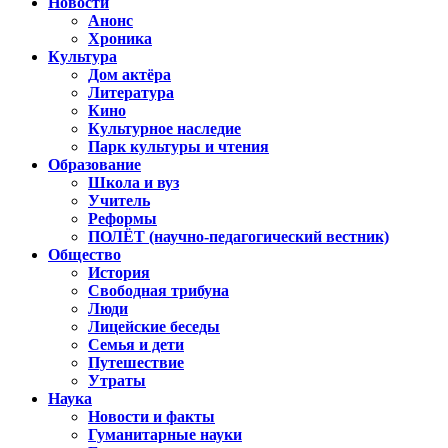
Новости
Анонс
Хроника
Культура
Дом актёра
Литература
Кино
Культурное наследие
Парк культуры и чтения
Образование
Школа и вуз
Учитель
Реформы
ПОЛЁТ (научно-педагогический вестник)
Общество
История
Свободная трибуна
Люди
Лицейские беседы
Семья и дети
Путешествие
Утраты
Наука
Новости и факты
Гуманитарные науки