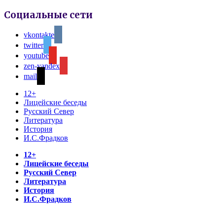
Социальные сети
vkontakte
twitter
youtube
zen-yandex
mail
12+
Лицейские беседы
Русский Север
Литература
История
И.С.Фрадков
12+
Лицейские беседы
Русский Север
Литература
История
И.С.Фрадков