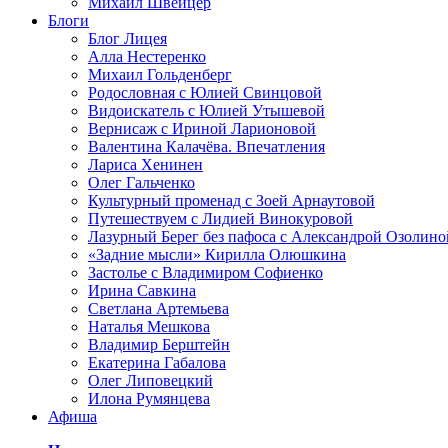
Михаил Швейцер
Блоги
Блог Лицея
Алла Нестеренко
Михаил Гольденберг
Родословная с Юлией Свинцовой
Видоискатель с Юлией Утышевой
Вернисаж с Ириной Ларионовой
Валентина Калачёва. Впечатления
Лариса Хенинен
Олег Гальченко
Культурный променад с Зоей Арнаутовой
Путешествуем с Лидией Винокуровой
Лазурный Берег без пафоса с Александрой Озолино
«Задние мысли» Кирилла Олюшкина
Застолье с Владимиром Софиенко
Ирина Савкина
Светлана Артемьева
Наталья Мешкова
Владимир Берштейн
Екатерина Габалова
Олег Липовецкий
Илона Румянцева
Афиша