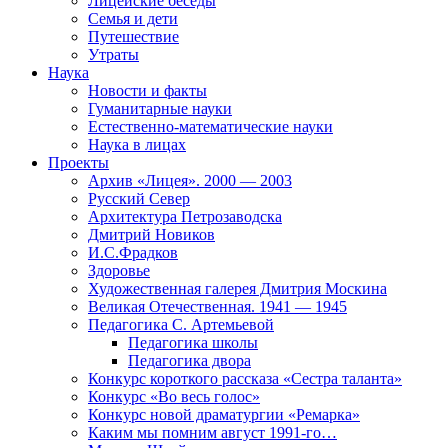
Лицейские беседы
Семья и дети
Путешествие
Утраты
Наука
Новости и факты
Гуманитарные науки
Естественно-математические науки
Наука в лицах
Проекты
Архив «Лицея». 2000 — 2003
Русский Север
Архитектура Петрозаводска
Дмитрий Новиков
И.С.Фрадков
Здоровье
Художественная галерея Дмитрия Москина
Великая Отечественная. 1941 — 1945
Педагогика С. Артемьевой
Педагогика школы
Педагогика двора
Конкурс короткого рассказа «Сестра таланта»
Конкурс «Во весь голос»
Конкурс новой драматургии «Ремарка»
Каким мы помним август 1991-го…