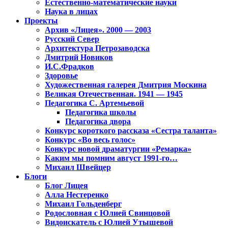
Естественно-математические науки
Наука в лицах
Проекты
Архив «Лицея». 2000 — 2003
Русский Север
Архитектура Петрозаводска
Дмитрий Новиков
И.С.Фрадков
Здоровье
Художественная галерея Дмитрия Москина
Великая Отечественная. 1941 — 1945
Педагогика С. Артемьевой
Педагогика школы
Педагогика двора
Конкурс короткого рассказа «Сестра таланта»
Конкурс «Во весь голос»
Конкурс новой драматургии «Ремарка»
Каким мы помним август 1991-го…
Михаил Швейцер
Блоги
Блог Лицея
Алла Нестеренко
Михаил Гольденберг
Родословная с Юлией Свинцовой
Видоискатель с Юлией Утышевой