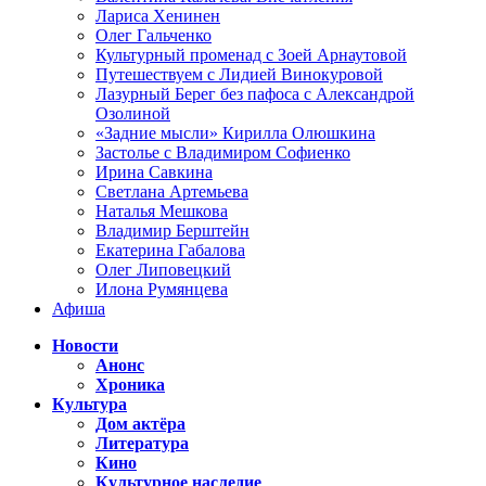
Лариса Хенинен
Олег Гальченко
Культурный променад с Зоей Арнаутовой
Путешествуем с Лидией Винокуровой
Лазурный Берег без пафоса с Александрой
Озолиной
«Задние мысли» Кирилла Олюшкина
Застолье с Владимиром Софиенко
Ирина Савкина
Светлана Артемьева
Наталья Мешкова
Владимир Берштейн
Екатерина Габалова
Олег Липовецкий
Илона Румянцева
Афиша
Новости
Анонс
Хроника
Культура
Дом актёра
Литература
Кино
Культурное наследие