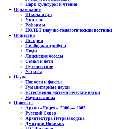
Парк культуры и чтения
Образование
Школа и вуз
Учитель
Реформы
ПОЛЁТ (научно-педагогический вестник)
Общество
История
Свободная трибуна
Люди
Лицейские беседы
Семья и дети
Путешествие
Утраты
Наука
Новости и факты
Гуманитарные науки
Естественно-математические науки
Наука в лицах
Проекты
Архив «Лицея». 2000 — 2003
Русский Север
Архитектура Петрозаводска
Дмитрий Новиков
И.С.Фрадков