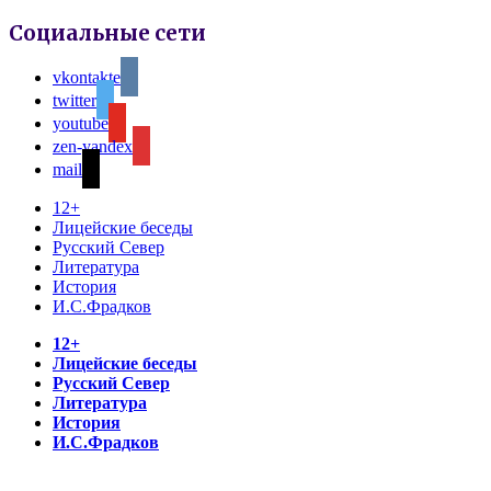
Социальные сети
vkontakte
twitter
youtube
zen-yandex
mail
12+
Лицейские беседы
Русский Север
Литература
История
И.С.Фрадков
12+
Лицейские беседы
Русский Север
Литература
История
И.С.Фрадков