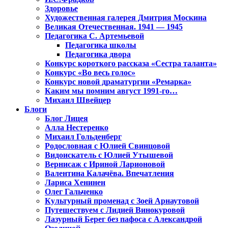
Здоровье
Художественная галерея Дмитрия Москина
Великая Отечественная. 1941 — 1945
Педагогика С. Артемьевой
Педагогика школы
Педагогика двора
Конкурс короткого рассказа «Сестра таланта»
Конкурс «Во весь голос»
Конкурс новой драматургии «Ремарка»
Каким мы помним август 1991-го…
Михаил Швейцер
Блоги
Блог Лицея
Алла Нестеренко
Михаил Гольденберг
Родословная с Юлией Свинцовой
Видоискатель с Юлией Утышевой
Вернисаж с Ириной Ларионовой
Валентина Калачёва. Впечатления
Лариса Хенинен
Олег Гальченко
Культурный променад с Зоей Арнаутовой
Путешествуем с Лидией Винокуровой
Лазурный Берег без пафоса с Александрой