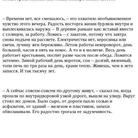
– Времени нет, все смешалось, – его охватило необыкновенное
чувство этого вечера. Радость восторга жизни бурлила внутри и
выплескивалась наружу. – В деревне раньше как: вставай вместе
с солнцем, за работу. Ложись – с закатом, потому что завтра
снова подъем на рассвете. Електричества нет, керосинка или
свечи, лучину жги бережливо. Летом работы невпроворот, день
большой, часов в пять на покос. А то и к молитве. Весь день
работает крестьянин, поспит разве часок после обеда. Ложится
з
а
темно. Зимой рабочий день короток, сон – долгий, вяленный,
топи печь по три раза на день, храни тепло. Живешь, чем в лето
запасся. И так тысячу лет.
– А сейчас совсем-совсем по-другому живут, – сказал он, когда
прошли по внутридворовой узкой дороге, вышли на улицу. Вкруг
стоял лес домов. Было сыро, от дороги пахло солью и
асфальтом, от зданий – железом и пластиком, запахи
обволакивали. Его радостно трогала ее задумчивость.