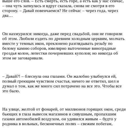
выше его слов. – Есть смерть, есть горе, а есть как у нас сейчас,
– она чуть запнулась и вдруг сказала, снова не смотря в его
сторону. – Давай повенчаемся? Не сейчас – через года, через
два…
Он нахмурился: никогда, даже перед свадьбой, они не говорили
об этом. Любили ездить по древним холодным церквям, молчать
вместе у темных икон, преклонено разглядывать резьбу по
белому камню соборов, ювелирно выточенные виноградные
гроздья колон, лепестки почерневших куполов; но никогда об
этом не заговаривали.
– Давай?! – блеснула она глазами. Он жалобно улыбнулся ей,
полный греющим чувством счастья, ничего не ответил, шел и
думал о том, как же много сил потрачено на все это. Чтобы все
это было.
На улице, желтой от фонарей, от миллионов горящих окон, среди
бьющих в глаза вывесок магазинов и сивушным, пропахшим
газами автомобилей воздухом, он удивился живым – будто у
родника в вольных, бесконечных полях – свежим побегам,