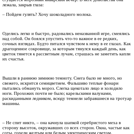
лежала, закрыв глаза:
– Пойдем гулять? Хочу шоколадного молока.
Оделись легко и быстро, радовались неназванной игре, смеялись
над собой. Он боялся упустить что-то важное в ее редких,
сочных взглядах. Будто питался чувством к нему в ее глазах. Как
драгоценное сокровище, за которым тянулся каждый день, как
цветок тянется к рассветным лучам, страшась не заметить капли
их счастья.
Вышли в раннюю зимнюю темноту. Снега было не много, но
свежего, искрится семицветием. Фальшиво теплые фонари
пытались обмануть мороз. Слегка щекотало лицо и холодило
ноги. Прохожих почти не было; карельскими валунами,
раскиданными ледником, всюду темнели забравшиеся на тротуар
машины.
– Не спит никто, – она качнула шапкой серебристого меха в
сторону высоток, окружавших со всех сторон. Окна, частые как
соты, горели желтым или белым электрическим светом.