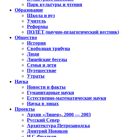
Парк культуры и чтения
Образование
Школа и вуз
Учитель
Реформы
ПОЛЁТ (научно-педагогический вестник)
Общество
История
Свободная трибуна
Люди
Лицейские беседы
Семья и дети
Путешествие
Утраты
Наука
Новости и факты
Гуманитарные науки
Естественно-математические науки
Наука в лицах
Проекты
Архив «Лицея». 2000 — 2003
Русский Север
Архитектура Петрозаводска
Дмитрий Новиков
И.С.Фрадков