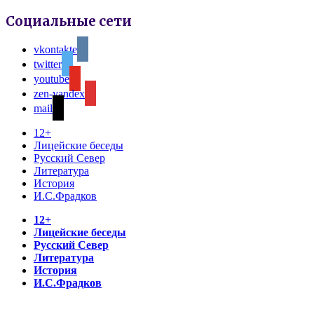
Социальные сети
vkontakte
twitter
youtube
zen-yandex
mail
12+
Лицейские беседы
Русский Север
Литература
История
И.С.Фрадков
12+
Лицейские беседы
Русский Север
Литература
История
И.С.Фрадков