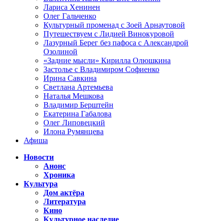
Лариса Хенинен
Олег Гальченко
Культурный променад с Зоей Арнаутовой
Путешествуем с Лидией Винокуровой
Лазурный Берег без пафоса с Александрой
Озолиной
«Задние мысли» Кирилла Олюшкина
Застолье с Владимиром Софиенко
Ирина Савкина
Светлана Артемьева
Наталья Мешкова
Владимир Берштейн
Екатерина Габалова
Олег Липовецкий
Илона Румянцева
Афиша
Новости
Анонс
Хроника
Культура
Дом актёра
Литература
Кино
Культурное наследие