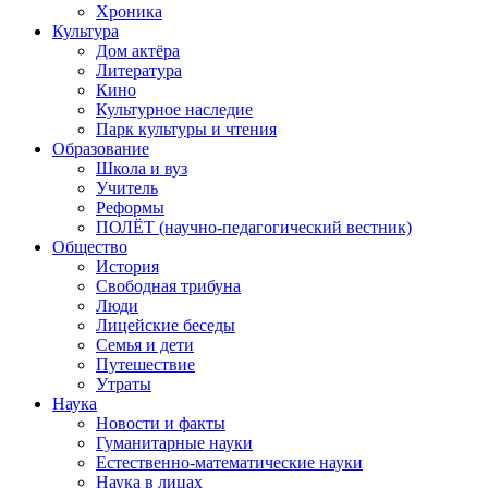
Хроника
Культура
Дом актёра
Литература
Кино
Культурное наследие
Парк культуры и чтения
Образование
Школа и вуз
Учитель
Реформы
ПОЛЁТ (научно-педагогический вестник)
Общество
История
Свободная трибуна
Люди
Лицейские беседы
Семья и дети
Путешествие
Утраты
Наука
Новости и факты
Гуманитарные науки
Естественно-математические науки
Наука в лицах