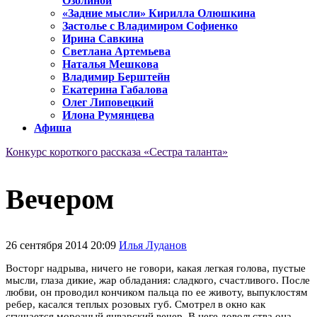
Озолиной
«Задние мысли» Кирилла Олюшкина
Застолье с Владимиром Софиенко
Ирина Савкина
Светлана Артемьева
Наталья Мешкова
Владимир Берштейн
Екатерина Габалова
Олег Липовецкий
Илона Румянцева
Афиша
Конкурс короткого рассказа «Сестра таланта»
Вечером
26 сентября 2014 20:09
Илья Луданов
Восторг надрыва, ничего не говори, какая легкая голова, пустые
мысли, глаза дикие, жар обладания: сладкого, счастливого. После
любви, он проводил кончиком пальца по ее животу, выпуклостям
ребер, касался теплых розовых губ. Смотрел в окно как
сгущается морозный январский вечер. В неге довольства она