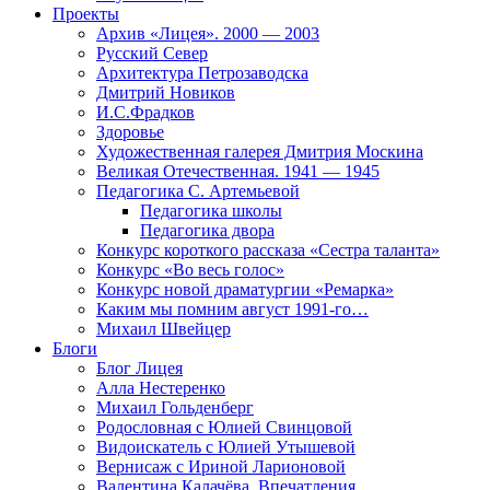
Проекты
Архив «Лицея». 2000 — 2003
Русский Север
Архитектура Петрозаводска
Дмитрий Новиков
И.С.Фрадков
Здоровье
Художественная галерея Дмитрия Москина
Великая Отечественная. 1941 — 1945
Педагогика С. Артемьевой
Педагогика школы
Педагогика двора
Конкурс короткого рассказа «Сестра таланта»
Конкурс «Во весь голос»
Конкурс новой драматургии «Ремарка»
Каким мы помним август 1991-го…
Михаил Швейцер
Блоги
Блог Лицея
Алла Нестеренко
Михаил Гольденберг
Родословная с Юлией Свинцовой
Видоискатель с Юлией Утышевой
Вернисаж с Ириной Ларионовой
Валентина Калачёва. Впечатления