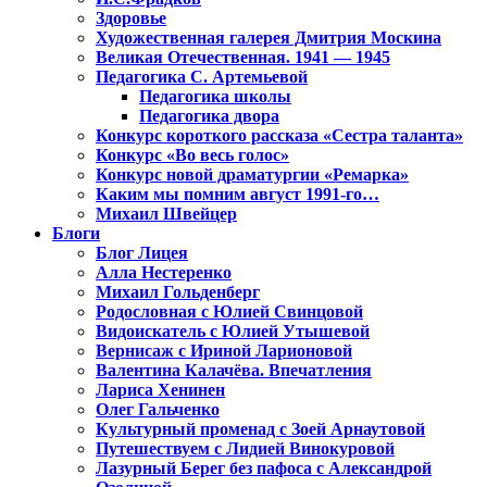
Здоровье
Художественная галерея Дмитрия Москина
Великая Отечественная. 1941 — 1945
Педагогика С. Артемьевой
Педагогика школы
Педагогика двора
Конкурс короткого рассказа «Сестра таланта»
Конкурс «Во весь голос»
Конкурс новой драматургии «Ремарка»
Каким мы помним август 1991-го…
Михаил Швейцер
Блоги
Блог Лицея
Алла Нестеренко
Михаил Гольденберг
Родословная с Юлией Свинцовой
Видоискатель с Юлией Утышевой
Вернисаж с Ириной Ларионовой
Валентина Калачёва. Впечатления
Лариса Хенинен
Олег Гальченко
Культурный променад с Зоей Арнаутовой
Путешествуем с Лидией Винокуровой
Лазурный Берег без пафоса с Александрой