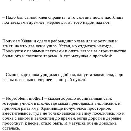
– Надо бы, сынок, хлев справить, а то скотина после пастбища
под звездами дремлет, мерзнет, и от того надои падают.
Подумал Хёкки и сделал ребрендинг хлева для коровушек и
ягнят, на что две луны ушло. Устал, но отдыхать некогда.
Проснулся с первыми петухами и опять взялся за строительство
большого и светлого терема. А тут матушка с просьбой:
– Сынок, картошка уродилась добрая, капуста заквашена, а до
весны плесенью почернеет – погреб нужен!
– Noproblem, mother! – сказал хорошо воспитанный сын,
который учился в школе, где мама преподавала английский, и
принялся рыть яму. Хранилище получилось просторное,
вместительное, туда не только запасы на зиму поселились, но и
бочка с вином и велосипед до времен, когда дороги в деревне
просохнут, к весне, стало быть. И матушка очень довольна
осталась.