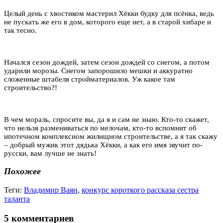
Целый день с хвостиком мастерил Хёкки будку для псёнка, ведь
не пускать же его в дом, которого еще нет, а в старой хибаре и
так тесно.
Начался сезон дождей, затем сезон дождей со снегом, а потом
ударили морозы. Снегом запорошило мешки и аккуратно
сложенные штабеля стройматериалов. Уж какое там
строительство?!
В чем мораль, спросите вы, да я и сам не знаю. Кто-то скажет,
что нельзя размениваться по мелочам, кто-то вспомнит об
ипотечном комплексном жилищном строительстве, а я так скажу
– добрый мужик этот дядька Хёкки, а как его имя звучит по-
русски, вам лучше не знать!
Похожее
Теги:
Владимир Ваян
,
конкурс короткого рассказа сестра
таланта
5 комментариев