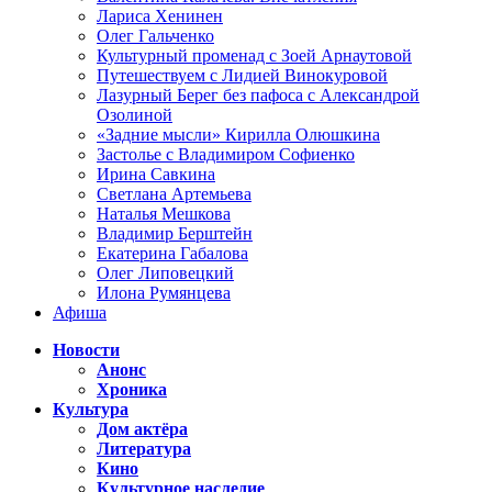
Лариса Хенинен
Олег Гальченко
Культурный променад с Зоей Арнаутовой
Путешествуем с Лидией Винокуровой
Лазурный Берег без пафоса с Александрой
Озолиной
«Задние мысли» Кирилла Олюшкина
Застолье с Владимиром Софиенко
Ирина Савкина
Светлана Артемьева
Наталья Мешкова
Владимир Берштейн
Екатерина Габалова
Олег Липовецкий
Илона Румянцева
Афиша
Новости
Анонс
Хроника
Культура
Дом актёра
Литература
Кино
Культурное наследие