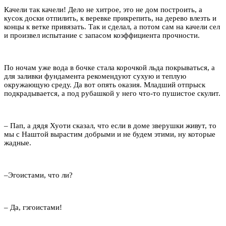
Качели так качели! Дело не хитрое, это не дом построить, а
кусок доски отпилить, к веревке прикрепить, на дерево влезть и
концы к ветке привязать. Так и сделал, а потом сам на качели сел
и произвел испытание с запасом коэффициента прочности.
По ночам уже вода в бочке стала корочкой льда покрываться, а
для заливки фундамента рекомендуют сухую и теплую
окружающую среду. Да вот опять оказия. Младший отпрыск
подкрадывается, а под рубашкой у него что-то пушистое скулит.
– Пап, а дядя Хуоти сказал, что если в доме зверушки живут, то
мы с Наштой вырастим добрыми и не будем этими, ну которые
жадные.
–Эгоистами, что ли?
– Да, гэгоистами!