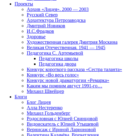
Проекты
Архив «Лицея». 2000 — 2003
Русский Север
Архитектура Петрозаводска
Дмитрий Новиков
И.С.Фрадков
Здоровье
Художественная галерея Дмитрия Москина
Великая Отечественная. 1941 — 1945
Педагогика С. Артемьевой
Педагогика школы
Педагогика двора
Конкурс короткого рассказа «Сестра таланта»
Конкурс «Во весь голос»
Конкурс новой драматургии «Ремарка»
Каким мы помним август 1991-го…
Михаил Швейцер
Блоги
Блог Лицея
Алла Нестеренко
Михаил Гольденберг
Родословная с Юлией Свинцовой
Видоискатель с Юлией Утышевой
Вернисаж с Ириной Ларионовой
Валентина Калачёва. Впечатления