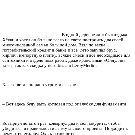
В одной деревне жил-был дядька
Хёкки и хотел он больше всего на свете построить для своей
многочисленной семьи большой дом. Взял по весне
потребительский кредит в банке и всё лето закупал брус,
кирпич, импортную плитку, всякие смеси и всё необходимое для
сантехники и отделочных работ, даже кровельный «Ондулин»
завез, так как скидка у него была в LeroyMerlin.
Как-то встал он рано утром и сказал:
– Вот здесь буду рыть котлован под опалубку для фундамента.
Ковырнул лопатой раз, ковырнул два и сел покурить, чтобы
убедиться в правильности азимута своего проекта. Подходит к
нему отец его, дед Охво, и говорит: