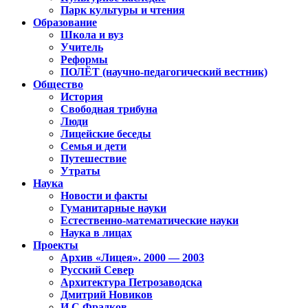
Парк культуры и чтения
Образование
Школа и вуз
Учитель
Реформы
ПОЛЁТ (научно-педагогический вестник)
Общество
История
Свободная трибуна
Люди
Лицейские беседы
Семья и дети
Путешествие
Утраты
Наука
Новости и факты
Гуманитарные науки
Естественно-математические науки
Наука в лицах
Проекты
Архив «Лицея». 2000 — 2003
Русский Север
Архитектура Петрозаводска
Дмитрий Новиков
И.С.Фрадков