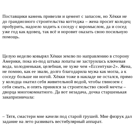
Поставщики камень привезли и цемент с запасом, но Хёкки не
до грандиозного строительства коттеджа – жена просит колодец
пробурить, надоело ходить к соседу с коромыслом, да и сосед
уже год как вдовец, так всё и норовит оказать свою посильную
помощь.
Целую неделю ковырял Хёкки землю по направлению в сторону
Америки, пока из-под штыка лопаты не заструилась ключевая
вода, холодненькая, целебная, не хуже чем «Ессентуки-2». Жена,
не помню, как ее звали, долго благодарила мужа как могла, а к
соседу больше ни ногой. Хёкки тоже в накладе не остался, прямо
у колодца окатил себя живительной водой, чтобы глинозем с
себя смыть, и опять принялся за строительство своей мечты –
дворца многокомнатного. Да вот незадача, дочка старшенькая
закапризничала:
– Тятя, смастери мне качели под старой грушей. Мне физрук дал
задание на лето развивать вестибулярный аппарат.