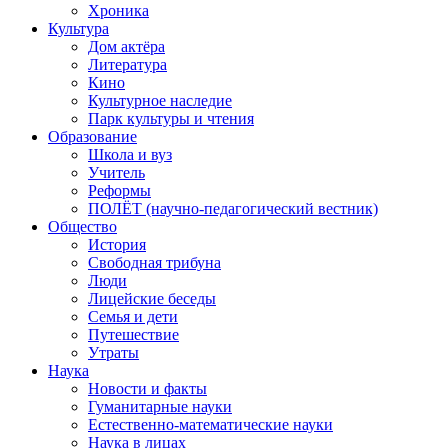
Хроника
Культура
Дом актёра
Литература
Кино
Культурное наследие
Парк культуры и чтения
Образование
Школа и вуз
Учитель
Реформы
ПОЛЁТ (научно-педагогический вестник)
Общество
История
Свободная трибуна
Люди
Лицейские беседы
Семья и дети
Путешествие
Утраты
Наука
Новости и факты
Гуманитарные науки
Естественно-математические науки
Наука в лицах