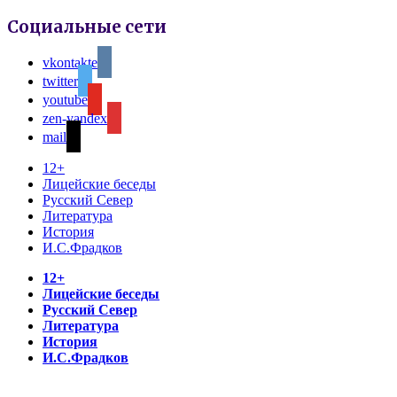
Социальные сети
vkontakte
twitter
youtube
zen-yandex
mail
12+
Лицейские беседы
Русский Север
Литература
История
И.С.Фрадков
12+
Лицейские беседы
Русский Север
Литература
История
И.С.Фрадков