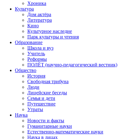
Хроника
Культура
Дом актёра
Литература
Кино
Культурное наследие
Парк культуры и чтения
Образование
Школа и вуз
Учитель
Реформы
ПОЛЁТ (научно-педагогический вестник)
Общество
История
Свободная трибуна
Люди
Лицейские беседы
Семья и дети
Путешествие
Утраты
Наука
Новости и факты
Гуманитарные науки
Естественно-математические науки
Наука в лицах