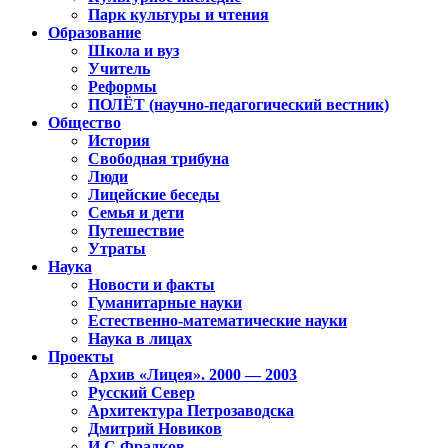
Парк культуры и чтения
Образование
Школа и вуз
Учитель
Реформы
ПОЛЁТ (научно-педагогический вестник)
Общество
История
Свободная трибуна
Люди
Лицейские беседы
Семья и дети
Путешествие
Утраты
Наука
Новости и факты
Гуманитарные науки
Естественно-математические науки
Наука в лицах
Проекты
Архив «Лицея». 2000 — 2003
Русский Север
Архитектура Петрозаводска
Дмитрий Новиков
И.С.Фрадков