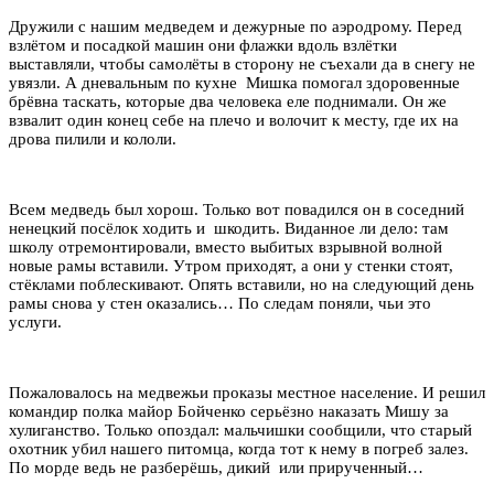
Дружили с нашим медведем и дежурные по аэродрому. Перед
взлётом и посадкой машин они флажки вдоль взлётки
выставляли, чтобы самолёты в сторону не съехали да в снегу не
увязли. А дневальным по кухне Мишка помогал здоровенные
брёвна таскать, которые два человека еле поднимали. Он же
взвалит один конец себе на плечо и волочит к месту, где их на
дрова пилили и кололи.
Всем медведь был хорош. Только вот повадился он в соседний
ненецкий посёлок ходить и шкодить. Виданное ли дело: там
школу отремонтировали, вместо выбитых взрывной волной
новые рамы вставили. Утром приходят, а они у стенки стоят,
стёклами поблескивают. Опять вставили, но на следующий день
рамы снова у стен оказались… По следам поняли, чьи это
услуги.
Пожаловалось на медвежьи проказы местное население. И решил
командир полка майор Бойченко серьёзно наказать Мишу за
хулиганство. Только опоздал: мальчишки сообщили, что старый
охотник убил нашего питомца, когда тот к нему в погреб залез.
По морде ведь не разберёшь, дикий или прирученный…