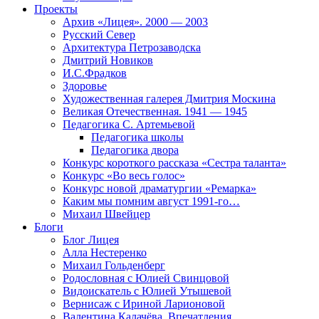
Проекты
Архив «Лицея». 2000 — 2003
Русский Север
Архитектура Петрозаводска
Дмитрий Новиков
И.С.Фрадков
Здоровье
Художественная галерея Дмитрия Москина
Великая Отечественная. 1941 — 1945
Педагогика С. Артемьевой
Педагогика школы
Педагогика двора
Конкурс короткого рассказа «Сестра таланта»
Конкурс «Во весь голос»
Конкурс новой драматургии «Ремарка»
Каким мы помним август 1991-го…
Михаил Швейцер
Блоги
Блог Лицея
Алла Нестеренко
Михаил Гольденберг
Родословная с Юлией Свинцовой
Видоискатель с Юлией Утышевой
Вернисаж с Ириной Ларионовой
Валентина Калачёва. Впечатления