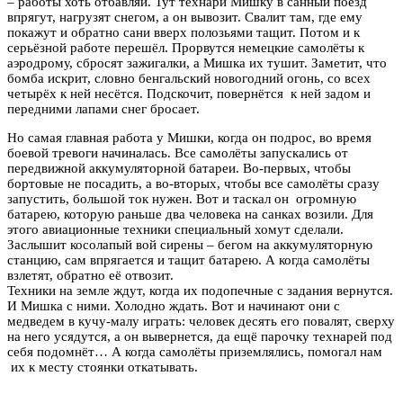
– работы хоть отбавляй. Тут технари Мишку в санный поезд
впрягут, нагрузят снегом, а он вывозит. Свалит там, где ему
покажут и обратно сани вверх полозьями тащит. Потом и к
серьёзной работе перешёл. Прорвутся немецкие самолёты к
аэродрому, сбросят зажигалки, а Мишка их тушит. Заметит, что
бомба искрит, словно бенгальский новогодний огонь, со всех
четырёх к ней несётся. Подскочит, повернётся к ней задом и
передними лапами снег бросает.
Но самая главная работа у Мишки, когда он подрос, во время
боевой тревоги начиналась. Все самолёты запускались от
передвижной аккумуляторной батареи. Во-первых, чтобы
бортовые не посадить, а во-вторых, чтобы все самолёты сразу
запустить, большой ток нужен. Вот и таскал он огромную
батарею, которую раньше два человека на санках возили. Для
этого авиационные техники специальный хомут сделали.
Заслышит косолапый вой сирены – бегом на аккумуляторную
станцию, сам впрягается и тащит батарею. А когда самолёты
взлетят, обратно её отвозит.
Техники на земле ждут, когда их подопечные с задания вернутся.
И Мишка с ними. Холодно ждать. Вот и начинают они с
медведем в кучу-малу играть: человек десять его повалят, сверху
на него усядутся, а он вывернется, да ещё парочку технарей под
себя подомнёт… А когда самолёты приземлялись, помогал нам
их к месту стоянки откатывать.