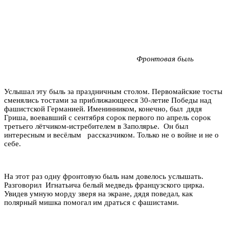
Фронтовая быль
Услышал эту быль за праздничным столом. Первомайские тосты
сменялись тостами за приближающееся 30-летие Победы над
фашистской Германией. Именинником, конечно, был дядя
Гриша, воевавший с сентября сорок первого по апрель сорок
третьего лётчиком-истребителем в Заполярье. Он был
интересным и весёлым рассказчиком. Только не о войне и не о
себе.
На этот раз одну фронтовую быль нам довелось услышать.
Разговорил Игнатьича белый медведь французского цирка.
Увидев умную морду зверя на экране, дядя поведал, как
полярный мишка помогал им драться с фашистами.