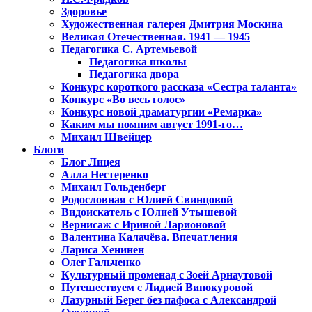
Здоровье
Художественная галерея Дмитрия Москина
Великая Отечественная. 1941 — 1945
Педагогика С. Артемьевой
Педагогика школы
Педагогика двора
Конкурс короткого рассказа «Сестра таланта»
Конкурс «Во весь голос»
Конкурс новой драматургии «Ремарка»
Каким мы помним август 1991-го…
Михаил Швейцер
Блоги
Блог Лицея
Алла Нестеренко
Михаил Гольденберг
Родословная с Юлией Свинцовой
Видоискатель с Юлией Утышевой
Вернисаж с Ириной Ларионовой
Валентина Калачёва. Впечатления
Лариса Хенинен
Олег Гальченко
Культурный променад с Зоей Арнаутовой
Путешествуем с Лидией Винокуровой
Лазурный Берег без пафоса с Александрой