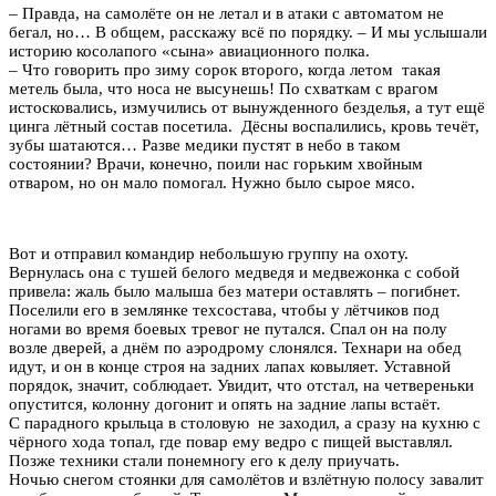
– Правда, на самолёте он не летал и в атаки с автоматом не
бегал, но… В общем, расскажу всё по порядку. – И мы услышали
историю косолапого «сына» авиационного полка.
– Что говорить про зиму сорок второго, когда летом такая
метель была, что носа не высунешь! По схваткам с врагом
истосковались, измучились от вынужденного безделья, а тут ещё
цинга лётный состав посетила. Дёсны воспалились, кровь течёт,
зубы шатаются… Разве медики пустят в небо в таком
состоянии? Врачи, конечно, поили нас горьким хвойным
отваром, но он мало помогал. Нужно было сырое мясо.
Вот и отправил командир небольшую группу на охоту.
Вернулась она с тушей белого медведя и медвежонка с собой
привела: жаль было малыша без матери оставлять – погибнет.
Поселили его в землянке техсостава, чтобы у лётчиков под
ногами во время боевых тревог не путался. Спал он на полу
возле дверей, а днём по аэродрому слонялся. Технари на обед
идут, и он в конце строя на задних лапах ковыляет. Уставной
порядок, значит, соблюдает. Увидит, что отстал, на четвереньки
опустится, колонну догонит и опять на задние лапы встаёт.
С парадного крыльца в столовую не заходил, а сразу на кухню с
чёрного хода топал, где повар ему ведро с пищей выставлял.
Позже техники стали понемногу его к делу приучать.
Ночью снегом стоянки для самолётов и взлётную полосу завалит