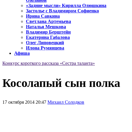
Озолиной
«Задние мысли» Кирилла Олюшкина
Застолье с Владимиром Софиенко
Ирина Савкина
Светлана Артемьева
Наталья Мешкова
Владимир Берштейн
Екатерина Габалова
Олег Липовецкий
Илона Румянцева
Афиша
Конкурс короткого рассказа «Сестра таланта»
Косолапый сын полка
17 октября 2014 20:47
Михаил Солодков