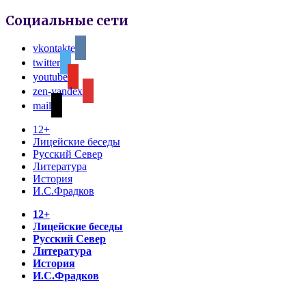
Социальные сети
vkontakte
twitter
youtube
zen-yandex
mail
12+
Лицейские беседы
Русский Север
Литература
История
И.С.Фрадков
12+
Лицейские беседы
Русский Север
Литература
История
И.С.Фрадков