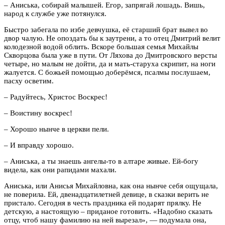
– Аниська, собирай малышей. Егор, запрягай лошадь. Вишь,
народ к службе уже потянулся.
Быстро забегала по избе девчушка, её старший брат вывел во
двор чалую. Не опоздать бы к заутрени, а то отец Дмитрий велит
колодезной водой облить. Вскоре большая семья Михайлы
Скворцова была уже в пути. От Ляхова до Дмитровского версты
четыре, но малым не дойти, да и мать-старуха скрипит, на ноги
жалуется. С божьей помощью доберёмся, псалмы послушаем,
пасху осветим.
– Радуйтесь, Христос Воскрес!
– Воистину воскрес!
– Хорошо нынче в церкви пели.
– И вправду хорошо.
– Аниська, а ты знаешь ангелы-то в алтаре живые. Ей-богу
видела, как они рапидами махали.
Аниська, или Анисья Михайловна, как она нынче себя ощущала,
не поверила. Ей, двенадцатилетней девице, в сказки верить не
пристало. Сегодня в честь праздника ей подарят прялку. Не
детскую, а настоящую – приданое готовить. «Надобно сказать
отцу, чтоб нашу фамилию на ней вырезал», — подумала она,