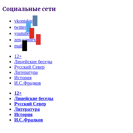
Социальные сети
vkontakte
twitter
youtube
zen-yandex
mail
12+
Лицейские беседы
Русский Север
Литература
История
И.С.Фрадков
12+
Лицейские беседы
Русский Север
Литература
История
И.С.Фрадков