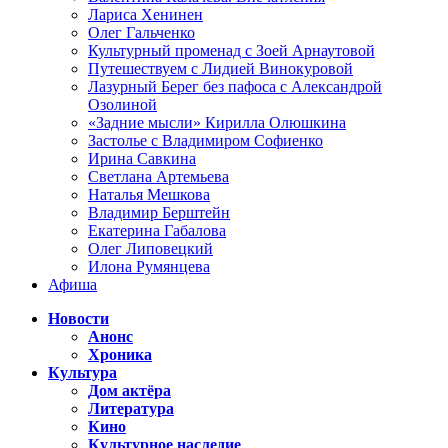
Лариса Хенинен
Олег Гальченко
Культурный променад с Зоей Арнаутовой
Путешествуем с Лидией Винокуровой
Лазурный Берег без пафоса с Александрой
Озолиной
«Задние мысли» Кирилла Олюшкина
Застолье с Владимиром Софиенко
Ирина Савкина
Светлана Артемьева
Наталья Мешкова
Владимир Берштейн
Екатерина Габалова
Олег Липовецкий
Илона Румянцева
Афиша
Новости
Анонс
Хроника
Культура
Дом актёра
Литература
Кино
Культурное наследие