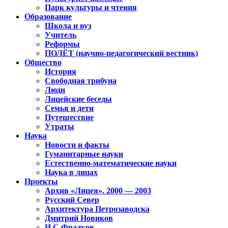
Парк культуры и чтения
Образование
Школа и вуз
Учитель
Реформы
ПОЛЁТ (научно-педагогический вестник)
Общество
История
Свободная трибуна
Люди
Лицейские беседы
Семья и дети
Путешествие
Утраты
Наука
Новости и факты
Гуманитарные науки
Естественно-математические науки
Наука в лицах
Проекты
Архив «Лицея». 2000 — 2003
Русский Север
Архитектура Петрозаводска
Дмитрий Новиков
И.С.Фрадков