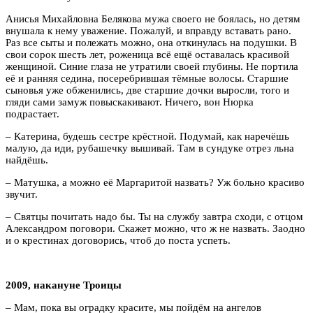
Анисья Михайловна Белякова мужа своего не боялась, но детям
внушала к нему уважение. Пожалуй, и вправду вставать рано.
Раз все сыты и полежать можно, она откинулась на подушки. В
свои сорок шесть лет, роженица всё ещё оставалась красивой
женщиной. Синие глаза не утратили своей глубины. Не портила
её и ранняя седина, посеребрившая тёмные волосы. Старшие
сыновья уже обженились, две старшие дочки выросли, того и
гляди сами замуж повыскакивают. Ничего, вон Нюрка
подрастает.
– Катерина, будешь сестре крёстной. Подумай, как наречёшь
малую, да иди, рубашечку вышивай. Там в сундуке отрез льна
найдёшь.
– Матушка, а можно её Маргаритой назвать? Уж больно красиво
звучит.
– Святцы почитать надо бы. Ты на службу завтра сходи, с отцом
Александром поговори. Скажет можно, что ж не назвать. Заодно
и о крестинах договорись, чтоб до поста успеть.
2009, накануне Троицы
– Мам, пока вы оградку красите, мы пойдём на ангелов