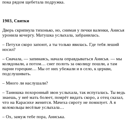
пока рядом щебетала подружка.
1903, Святки
Дверь скрипнула тихонько, но, снимая у печки валенки, Анисья
уронила кочергу. Матушка услыхала, забранилась.
– Петухи скоро запоют, а ты только явилась. Где тебя леший
носил?
– Сначала, — запинаясь, начала оправдываться Анисья. — мы
колядовали, а потом… снег полоть за околицу пошли, а там
парни горецкие… Мы от них убежали и в село, к церкви,
подслушивать.
– Много ли наслушали?
– Танюшка похоронный звон услыхала, так испугалась. Ты ведь
знаешь, у неё мать болеет, помрёт видать скоро, а отец сказал,
что на Карасихе женится. Мачеха сироту не помилует. А я
колокольцы весёлые услыхала…
– Ох, замуж тебе пора, Аниська.