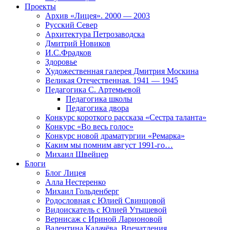
Проекты
Архив «Лицея». 2000 — 2003
Русский Север
Архитектура Петрозаводска
Дмитрий Новиков
И.С.Фрадков
Здоровье
Художественная галерея Дмитрия Москина
Великая Отечественная. 1941 — 1945
Педагогика С. Артемьевой
Педагогика школы
Педагогика двора
Конкурс короткого рассказа «Сестра таланта»
Конкурс «Во весь голос»
Конкурс новой драматургии «Ремарка»
Каким мы помним август 1991-го…
Михаил Швейцер
Блоги
Блог Лицея
Алла Нестеренко
Михаил Гольденберг
Родословная с Юлией Свинцовой
Видоискатель с Юлией Утышевой
Вернисаж с Ириной Ларионовой
Валентина Калачёва. Впечатления