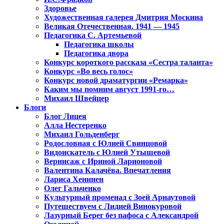
Здоровье
Художественная галерея Дмитрия Москина
Великая Отечественная. 1941 — 1945
Педагогика С. Артемьевой
Педагогика школы
Педагогика двора
Конкурс короткого рассказа «Сестра таланта»
Конкурс «Во весь голос»
Конкурс новой драматургии «Ремарка»
Каким мы помним август 1991-го…
Михаил Швейцер
Блоги
Блог Лицея
Алла Нестеренко
Михаил Гольденберг
Родословная с Юлией Свинцовой
Видоискатель с Юлией Утышевой
Вернисаж с Ириной Ларионовой
Валентина Калачёва. Впечатления
Лариса Хенинен
Олег Гальченко
Культурный променад с Зоей Арнаутовой
Путешествуем с Лидией Винокуровой
Лазурный Берег без пафоса с Александрой