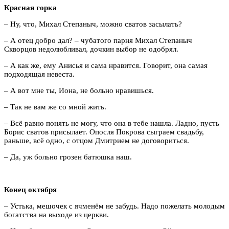
Красная горка
– Ну, что, Михал Степаныч, можно сватов засылать?
– А отец добро дал? – чубатого парня Михал Степаныч
Скворцов недолюбливал, дочкин выбор не одобрял.
– А как же, ему Анисья и сама нравится. Говорит, она самая
подходящая невеста.
– А вот мне ты, Иона, не больно нравишься.
– Так не вам же со мной жить.
– Всё равно понять не могу, что она в тебе нашла. Ладно, пусть
Борис сватов присылает. Опосля Покрова сыграем свадьбу,
раньше, всё одно, с отцом Дмитрием не договориться.
– Да, уж больно грозен батюшка наш.
Конец октября
– Устька, мешочек с ячменём не забудь. Надо пожелать молодым
богатства на выходе из церкви.