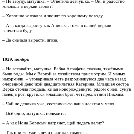
– Не забуду, матушка. – Ответила девчушка. – Ой, и радостно
колокола в церкви звонят!
– Хорошие колокола и звонят по хорошему поводу.
– А я, когда вырасту как Аниська, тоже в нашей церкви
венчаться буду.
– Да сначала вырасти, ягоза.
1929, ноябрь
– Не вставайте, матушка. Бабка Аграфена сказала, тяжёлыми
были роды. Мы с Веркой за хозяйством присмотрим. И малых
накормили, – уговаривала мать разродившуюся два часа назад
очередной девочкой двадцатилетняя Катерина. Младшая сестра
Верка стояла поодаль, качая новорожденную, рядом с ней, сунув
палец в рот, крутился младший брат, четырёхлетний Николка.
– Чай не девочка уже, сестричка-то ваша десятая у меня.
– Всё одно, матушка, полежите.
– А как Иона Борисыч нагрянет, щей подать велит?
– Так они же уже в печи с час как томятся.