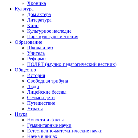
Хроника
Культура
Дом актёра
Литература
Кино
Культурное наследие
Парк культуры и чтения
Образование
Школа и вуз
Учитель
Реформы
ПОЛЁТ (научно-педагогический вестник)
Общество
История
Свободная трибуна
Люди
Лицейские беседы
Семья и дети
Путешествие
Утраты
Наука
Новости и факты
Гуманитарные науки
Естественно-математические науки
Наука в лицах