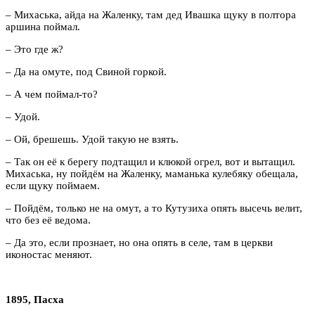
– Михаська, айда на Жаленку, там дед Ивашка щуку в полтора
аршина поймал.
– Это где ж?
– Да на омуте, под Свиной горкой.
– А чем поймал-то?
– Удой.
– Ой, брешешь. Удой такую не взять.
– Так он её к берегу подтащил и клюкой огрел, вот и вытащил.
Михаська, ну пойдём на Жаленку, маманька кулебяку обещала,
если щуку поймаем.
– Пойдём, только не на омут, а то Кутузиха опять высечь велит,
что без её ведома.
– Да это, если прознает, но она опять в селе, там в церкви
иконостас меняют.
1895, Пасха