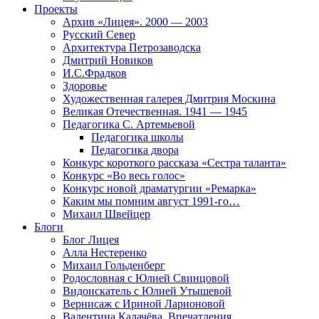
Проекты
Архив «Лицея». 2000 — 2003
Русский Север
Архитектура Петрозаводска
Дмитрий Новиков
И.С.Фрадков
Здоровье
Художественная галерея Дмитрия Москина
Великая Отечественная. 1941 — 1945
Педагогика С. Артемьевой
Педагогика школы
Педагогика двора
Конкурс короткого рассказа «Сестра таланта»
Конкурс «Во весь голос»
Конкурс новой драматургии «Ремарка»
Каким мы помним август 1991-го…
Михаил Швейцер
Блоги
Блог Лицея
Алла Нестеренко
Михаил Гольденберг
Родословная с Юлией Свинцовой
Видоискатель с Юлией Утышевой
Вернисаж с Ириной Ларионовой
Валентина Калачёва. Впечатления