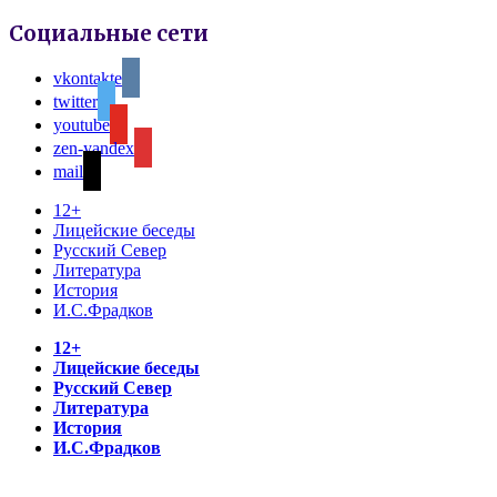
Социальные сети
vkontakte
twitter
youtube
zen-yandex
mail
12+
Лицейские беседы
Русский Север
Литература
История
И.С.Фрадков
12+
Лицейские беседы
Русский Север
Литература
История
И.С.Фрадков