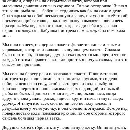
за спиной, опираясь на открытую калитку, которая при
малейшем движении сильно скрипела. Только осторожно! Знаю я
эти ваши рыбалки, – бабушка сердилась как бы на самом деле.
Она закрыла за собой несмазанную дверцу, и я услышал её тихий
посмеивающийся голос, – калошу рваную выловят – вот и весь
праздник. Мы недалеко отошли, когда сзади себя я услышал
скрип и оглянулся – бабушка смотрела нам вслед. Она помахала
мне.
Мы шли по лесу, и я держал пакет с фиолетовыми земляными
червяками, которые извивались в шуршащем пакете. Сначала
было противно, но когда дедушка сказал, что я молодец и что не
каждый с этим справится вот так просто, я почувствовал, что это
совсем не противно.
Мы сели на берегу реки и разложили снасти. Я внимательно
смотрел за расходившимися от поплавка кругами, то и дело
собирая всю свою силу, чтобы вытащить из воды рыбу, но
крючок с червяком лишь взмывал вверх над водой, и никакой
рыбы не было. Прошло немного времени, около часа, когда
вдруг я снова увидел расходящиеся круги и начал тянуть вверх
удочку. Я тянул изо всех сил, но ничего не получалось, и
дедушка взял у меня удочку, и она сильно изогнулась. Вскоре над
поверхностью воды показался крючок, по обе стороны которого
свисала большая чёрная ветка.
Дедушка хотел отбросить эту непонятную ветку. Он потянулся к