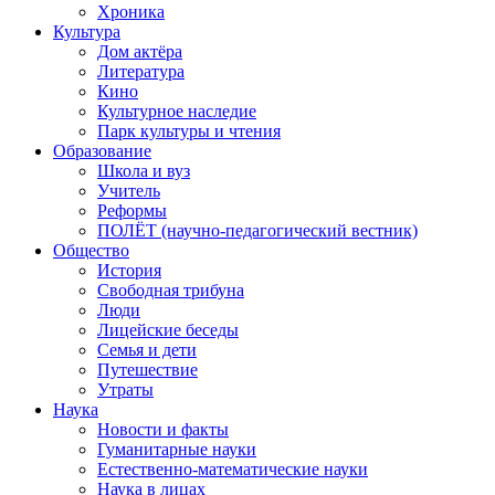
Хроника
Культура
Дом актёра
Литература
Кино
Культурное наследие
Парк культуры и чтения
Образование
Школа и вуз
Учитель
Реформы
ПОЛЁТ (научно-педагогический вестник)
Общество
История
Свободная трибуна
Люди
Лицейские беседы
Семья и дети
Путешествие
Утраты
Наука
Новости и факты
Гуманитарные науки
Естественно-математические науки
Наука в лицах