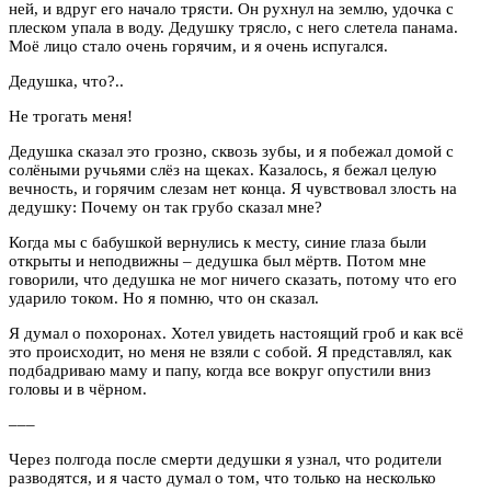
ней, и вдруг его начало трясти. Он рухнул на землю, удочка с
плеском упала в воду. Дедушку трясло, с него слетела панама.
Моё лицо стало очень горячим, и я очень испугался.
Дедушка, что?..
Не трогать меня!
Дедушка сказал это грозно, сквозь зубы, и я побежал домой с
солёными ручьями слёз на щеках. Казалось, я бежал целую
вечность, и горячим слезам нет конца. Я чувствовал злость на
дедушку: Почему он так грубо сказал мне?
Когда мы с бабушкой вернулись к месту, синие глаза были
открыты и неподвижны – дедушка был мёртв. Потом мне
говорили, что дедушка не мог ничего сказать, потому что его
ударило током. Но я помню, что он сказал.
Я думал о похоронах. Хотел увидеть настоящий гроб и как всё
это происходит, но меня не взяли с собой. Я представлял, как
подбадриваю маму и папу, когда все вокруг опустили вниз
головы и в чёрном.
–––
Через полгода после смерти дедушки я узнал, что родители
разводятся, и я часто думал о том, что только на несколько