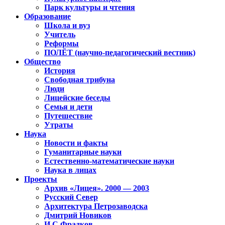
Парк культуры и чтения
Образование
Школа и вуз
Учитель
Реформы
ПОЛЁТ (научно-педагогический вестник)
Общество
История
Свободная трибуна
Люди
Лицейские беседы
Семья и дети
Путешествие
Утраты
Наука
Новости и факты
Гуманитарные науки
Естественно-математические науки
Наука в лицах
Проекты
Архив «Лицея». 2000 — 2003
Русский Север
Архитектура Петрозаводска
Дмитрий Новиков
И.С.Фрадков