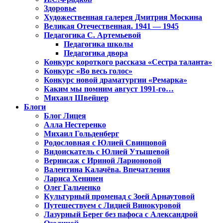
Здоровье
Художественная галерея Дмитрия Москина
Великая Отечественная. 1941 — 1945
Педагогика С. Артемьевой
Педагогика школы
Педагогика двора
Конкурс короткого рассказа «Сестра таланта»
Конкурс «Во весь голос»
Конкурс новой драматургии «Ремарка»
Каким мы помним август 1991-го…
Михаил Швейцер
Блоги
Блог Лицея
Алла Нестеренко
Михаил Гольденберг
Родословная с Юлией Свинцовой
Видоискатель с Юлией Утышевой
Вернисаж с Ириной Ларионовой
Валентина Калачёва. Впечатления
Лариса Хенинен
Олег Гальченко
Культурный променад с Зоей Арнаутовой
Путешествуем с Лидией Винокуровой
Лазурный Берег без пафоса с Александрой