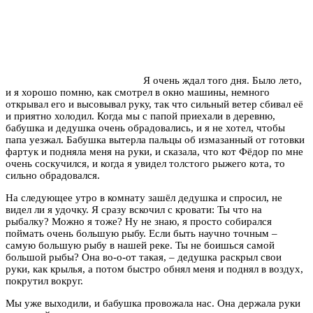
Я очень ждал того дня. Было лето,
и я хорошо помню, как смотрел в окно машины, немного
открывал его и высовывал руку, так что сильный ветер сбивал её
и приятно холодил. Когда мы с папой приехали в деревню,
бабушка и дедушка очень обрадовались, и я не хотел, чтобы
папа уезжал. Бабушка вытерла пальцы об измазанный от готовки
фартук и подняла меня на руки, и сказала, что кот Фёдор по мне
очень соскучился, и когда я увидел толстого рыжего кота, то
сильно обрадовался.
На следующее утро в комнату зашёл дедушка и спросил, не
видел ли я удочку. Я сразу вскочил с кровати: Ты что на
рыбалку? Можно я тоже? Ну не знаю, я просто собирался
поймать очень большую рыбу. Если быть научно точным –
самую большую рыбу в нашей реке. Ты не боишься самой
большой рыбы? Она во-о-от такая, – дедушка раскрыл свои
руки, как крылья, а потом быстро обнял меня и поднял в воздух,
покрутил вокруг.
Мы уже выходили, и бабушка провожала нас. Она держала руки