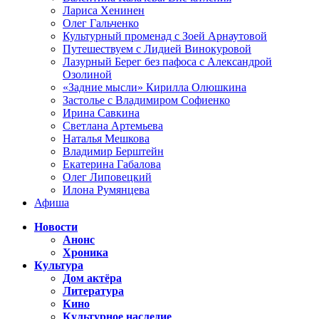
Лариса Хенинен
Олег Гальченко
Культурный променад с Зоей Арнаутовой
Путешествуем с Лидией Винокуровой
Лазурный Берег без пафоса с Александрой
Озолиной
«Задние мысли» Кирилла Олюшкина
Застолье с Владимиром Софиенко
Ирина Савкина
Светлана Артемьева
Наталья Мешкова
Владимир Берштейн
Екатерина Габалова
Олег Липовецкий
Илона Румянцева
Афиша
Новости
Анонс
Хроника
Культура
Дом актёра
Литература
Кино
Культурное наследие