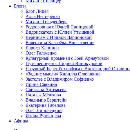
Михаил Швейцер
Блоги
Блог Лицея
Алла Нестеренко
Михаил Гольденберг
Родословная с Юлией Свинцовой
Видоискатель с Юлией Утышевой
Вернисаж с Ириной Ларионовой
Валентина Калачёва. Впечатления
Лариса Хенинен
Олег Гальченко
Культурный променад с Зоей Арнаутовой
Путешествуем с Лидией Винокуровой
Лазурный Берег без пафоса с Александрой Озолино
«Задние мысли» Кирилла Олюшкина
Застолье с Владимиром Софиенко
Ирина Савкина
Светлана Артемьева
Наталья Мешкова
Владимир Берштейн
Екатерина Габалова
Олег Липовецкий
Илона Румянцева
Афиша