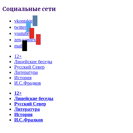
Социальные сети
vkontakte
twitter
youtube
zen-yandex
mail
12+
Лицейские беседы
Русский Север
Литература
История
И.С.Фрадков
12+
Лицейские беседы
Русский Север
Литература
История
И.С.Фрадков