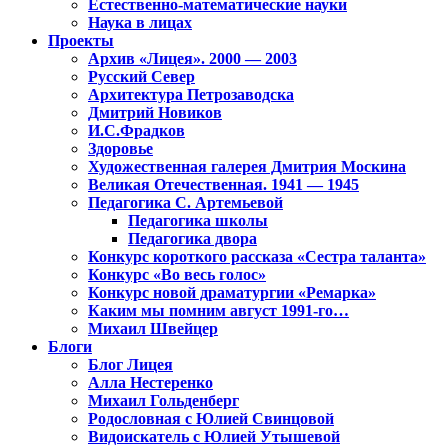
Естественно-математические науки
Наука в лицах
Проекты
Архив «Лицея». 2000 — 2003
Русский Север
Архитектура Петрозаводска
Дмитрий Новиков
И.С.Фрадков
Здоровье
Художественная галерея Дмитрия Москина
Великая Отечественная. 1941 — 1945
Педагогика С. Артемьевой
Педагогика школы
Педагогика двора
Конкурс короткого рассказа «Сестра таланта»
Конкурс «Во весь голос»
Конкурс новой драматургии «Ремарка»
Каким мы помним август 1991-го…
Михаил Швейцер
Блоги
Блог Лицея
Алла Нестеренко
Михаил Гольденберг
Родословная с Юлией Свинцовой
Видоискатель с Юлией Утышевой