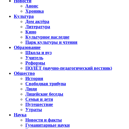
Новости
Анонс
Хроника
Культура
Дом актёра
Литература
Кино
Культурное наследие
Парк культуры и чтения
Образование
Школа и вуз
Учитель
Реформы
ПОЛЁТ (научно-педагогический вестник)
Общество
История
Свободная трибуна
Люди
Лицейские беседы
Семья и дети
Путешествие
Утраты
Наука
Новости и факты
Гуманитарные науки