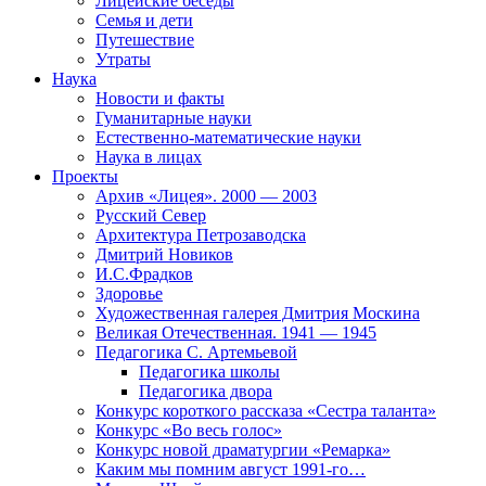
Лицейские беседы
Семья и дети
Путешествие
Утраты
Наука
Новости и факты
Гуманитарные науки
Естественно-математические науки
Наука в лицах
Проекты
Архив «Лицея». 2000 — 2003
Русский Север
Архитектура Петрозаводска
Дмитрий Новиков
И.С.Фрадков
Здоровье
Художественная галерея Дмитрия Москина
Великая Отечественная. 1941 — 1945
Педагогика С. Артемьевой
Педагогика школы
Педагогика двора
Конкурс короткого рассказа «Сестра таланта»
Конкурс «Во весь голос»
Конкурс новой драматургии «Ремарка»
Каким мы помним август 1991-го…