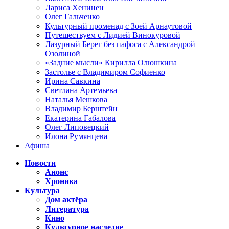
Лариса Хенинен
Олег Гальченко
Культурный променад с Зоей Арнаутовой
Путешествуем с Лидией Винокуровой
Лазурный Берег без пафоса с Александрой
Озолиной
«Задние мысли» Кирилла Олюшкина
Застолье с Владимиром Софиенко
Ирина Савкина
Светлана Артемьева
Наталья Мешкова
Владимир Берштейн
Екатерина Габалова
Олег Липовецкий
Илона Румянцева
Афиша
Новости
Анонс
Хроника
Культура
Дом актёра
Литература
Кино
Культурное наследие