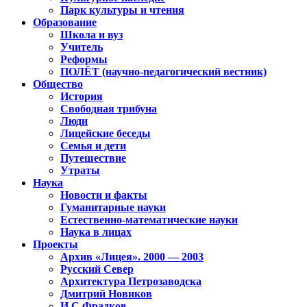
Парк культуры и чтения
Образование
Школа и вуз
Учитель
Реформы
ПОЛЁТ (научно-педагогический вестник)
Общество
История
Свободная трибуна
Люди
Лицейские беседы
Семья и дети
Путешествие
Утраты
Наука
Новости и факты
Гуманитарные науки
Естественно-математические науки
Наука в лицах
Проекты
Архив «Лицея». 2000 — 2003
Русский Север
Архитектура Петрозаводска
Дмитрий Новиков
И.С.Фрадков