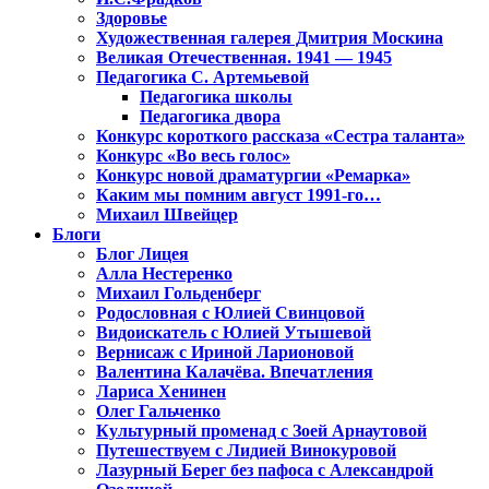
Здоровье
Художественная галерея Дмитрия Москина
Великая Отечественная. 1941 — 1945
Педагогика С. Артемьевой
Педагогика школы
Педагогика двора
Конкурс короткого рассказа «Сестра таланта»
Конкурс «Во весь голос»
Конкурс новой драматургии «Ремарка»
Каким мы помним август 1991-го…
Михаил Швейцер
Блоги
Блог Лицея
Алла Нестеренко
Михаил Гольденберг
Родословная с Юлией Свинцовой
Видоискатель с Юлией Утышевой
Вернисаж с Ириной Ларионовой
Валентина Калачёва. Впечатления
Лариса Хенинен
Олег Гальченко
Культурный променад с Зоей Арнаутовой
Путешествуем с Лидией Винокуровой
Лазурный Берег без пафоса с Александрой