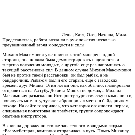
Леша, Катя, Олег, Наташа, Мила.
Представляясь, ребята вложили в рукопожатия несколько
преувеличенный заряд молодости и силы.
Михаил Максимович уже привык к этой манере: с одной
стороны, она должна была демонстрировать надежность и
энергию поколения молодых, с другой ­ еще раз напоминать о
текущей расстановке сил. В данном случае Михаил Максимович
был не против такой расстановки: он был рыбак, а не
байдарочник. Рыбаком был и его старый, еще с заводских
времен, друг Мишка. Этим летом они, как обычно, планировали
отправиться на Ахтубу. До лета Мишка не дожил, а Михаил
Максимович разыскал по Интернету туристическую компанию и,
повинуясь моменту, тут же забронировал место в байдарочном
походе. На сайте говорилось, что категория сложности ­ первая,
специальная подготовка не требуется, группу сопровождают
опытные инструктора.
Выпив на дорожку по стопке запасенного молодыми людьми
«Егермейстера», компания отправилась в путь. Плыть Михаилу