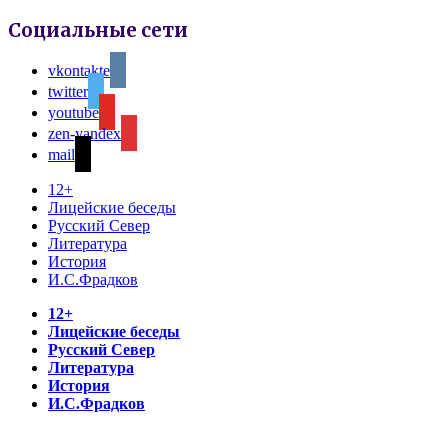
Социальные сети
vkontakte
twitter
youtube
zen-yandex
mail
12+
Лицейские беседы
Русский Север
Литература
История
И.С.Фрадков
12+
Лицейские беседы
Русский Север
Литература
История
И.С.Фрадков