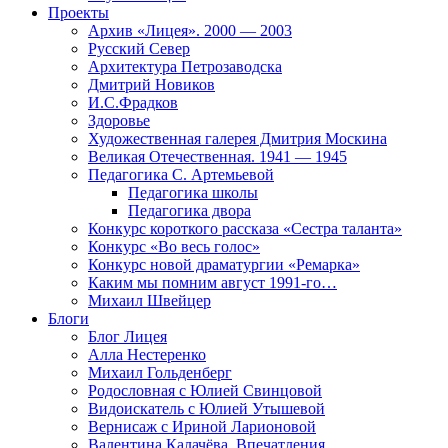
Проекты
Архив «Лицея». 2000 — 2003
Русский Север
Архитектура Петрозаводска
Дмитрий Новиков
И.С.Фрадков
Здоровье
Художественная галерея Дмитрия Москина
Великая Отечественная. 1941 — 1945
Педагогика С. Артемьевой
Педагогика школы
Педагогика двора
Конкурс короткого рассказа «Сестра таланта»
Конкурс «Во весь голос»
Конкурс новой драматургии «Ремарка»
Каким мы помним август 1991-го…
Михаил Швейцер
Блоги
Блог Лицея
Алла Нестеренко
Михаил Гольденберг
Родословная с Юлией Свинцовой
Видоискатель с Юлией Утышевой
Вернисаж с Ириной Ларионовой
Валентина Калачёва. Впечатления