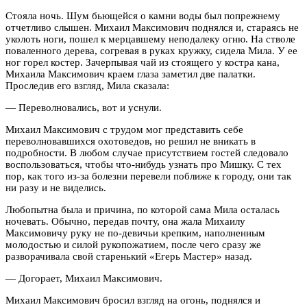
Стояла ночь. Шум бьющейся о камни воды был по­прежнему
отчетливо слышен. Михаил Максимович поднялся и, стараясь не
уколоть ноги, пошел к мерцавшему неподалеку огню. На стволе
поваленного дерева, согревая в руках кружку, сидела Мила. У ее
ног горел костер. Зачерпывая чай из стоящего у костра кана,
Михаила Максимович краем глаза заметил две палатки.
Проследив его взгляд, Мила сказала:
— Переволновались, вот и уснули.
Михаил Максимович с трудом мог представить себе
переволновавшихся охотоведов, но решил не вникать в
подробности. В любом случае присутствием гостей следовало
воспользоваться, чтобы что-­нибудь узнать про Мишку. С тех
пор, как того из-­за болезни перевели поближе к городу, они так
ни разу и не виделись.
Любопытна была и причина, по которой сама Мила осталась
ночевать. Обычно, передав почту, она жала Михаилу
Максимовичу руку не по-­девичьи крепким, наполненным
молодостью и силой рукопожатием, после чего сразу же
разворачивала свой старенький «Егерь Мастер» назад.
— Догорает, Михаил Максимович.
Михаил Максимович бросил взгляд на огонь, поднялся и