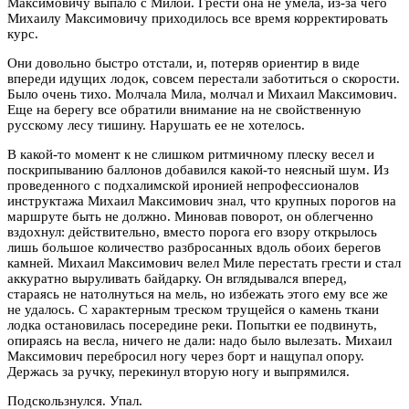
Максимовичу выпало с Милой. Грести она не умела, из-­за чего
Михаилу Максимовичу приходилось все время корректировать
курс.
Они довольно быстро отстали, и, потеряв ориентир в виде
впереди идущих лодок, совсем перестали заботиться о скорости.
Было очень тихо. Молчала Мила, молчал и Михаил Максимович.
Еще на берегу все обратили внимание на не свойственную
русскому лесу тишину. Нарушать ее не хотелось.
В какой-­то момент к не слишком ритмичному плеску весел и
поскрипыванию баллонов добавился какой-­то неясный шум. Из
проведенного с подхалимской иронией непрофессионалов
инструктажа Михаил Максимович знал, что крупных порогов на
маршруте быть не должно. Миновав поворот, он облегченно
вздохнул: действительно, вместо порога его взору открылось
лишь большое количество разбросанных вдоль обоих берегов
камней. Михаил Максимович велел Миле перестать грести и стал
аккуратно выруливать байдарку. Он вглядывался вперед,
стараясь не натолнуться на мель, но избежать этого ему все же
не удалось. С характерным треском трущейся о камень ткани
лодка остановилась посередине реки. Попытки ее подвинуть,
опираясь на весла, ничего не дали: надо было вылезать. Михаил
Максимович перебросил ногу через борт и нащупал опору.
Держась за ручку, перекинул вторую ногу и выпрямился.
Подскользнулся. Упал.