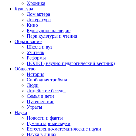
Хроника
Культура
Дом актёра
Литература
Кино
Культурное наследие
Парк культуры и чтения
Образование
Школа и вуз
Учитель
Реформы
ПОЛЁТ (научно-педагогический вестник)
Общество
История
Свободная трибуна
Люди
Лицейские беседы
Семья и дети
Путешествие
Утраты
Наука
Новости и факты
Гуманитарные науки
Естественно-математические науки
Наука в лицах