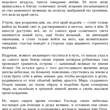
морского воздуха, таится ожидание любви. Её ноги легко
прикасались к блеску солнечных лучей, искрами посыпающихся
из глаз каменного великана на полоску выбранной ею тропинки,
что вела на край света.
Утром, при рождении дня, он, этот край недалёк — стоит только
выйти на Божий свет и, растворившись в мечтах, жить в нём. В
юности доступно всё, но от самого края солнечного света
начинается новый путь, ещё более вольный,
не имеющий
окончания, и стоит только войти на него, как волнительное
ожидание счастья поведёт в сторону едва видимого горизонта
надежды.
Издревле, всякого желающего пуститься в путь, от начала утра и
до самого края Земли своим зорким взглядом рубиновых глаз
провожает хранитель острова — каменный великан по имени
Атлант. Он остался здесь с того достославного времени, когда
ангелы небесные, по Божьему повелению, спустились на землю и
стали брать себе в жёны земных дев, чтобы воскресить в детях,
родившихся от этих объятий любви, красоту Мира, созданного
Отцом нашим, по чьему образу и подобию были сотворены
люди, но позабыли в грешной земной жизни о своём высоком
происхождении.
Но через скорое время отозвал Господь своих небесных
посланцев для помощи в делах великих, и оставили они своих
жён и детей на земле и отправились восвояси, внимая зову Отца.