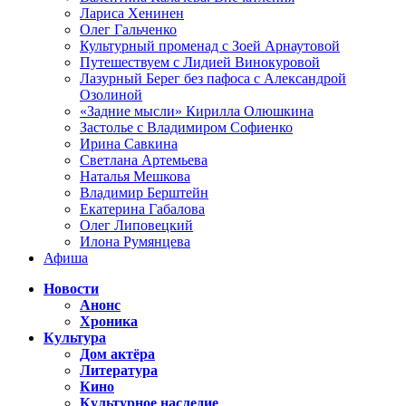
Лариса Хенинен
Олег Гальченко
Культурный променад с Зоей Арнаутовой
Путешествуем с Лидией Винокуровой
Лазурный Берег без пафоса с Александрой
Озолиной
«Задние мысли» Кирилла Олюшкина
Застолье с Владимиром Софиенко
Ирина Савкина
Светлана Артемьева
Наталья Мешкова
Владимир Берштейн
Екатерина Габалова
Олег Липовецкий
Илона Румянцева
Афиша
Новости
Анонс
Хроника
Культура
Дом актёра
Литература
Кино
Культурное наследие