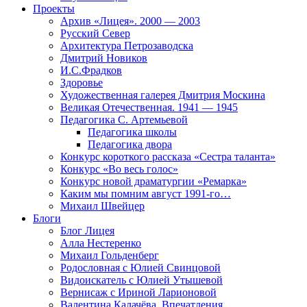
Проекты
Архив «Лицея». 2000 — 2003
Русский Север
Архитектура Петрозаводска
Дмитрий Новиков
И.С.Фрадков
Здоровье
Художественная галерея Дмитрия Москина
Великая Отечественная. 1941 — 1945
Педагогика С. Артемьевой
Педагогика школы
Педагогика двора
Конкурс короткого рассказа «Сестра таланта»
Конкурс «Во весь голос»
Конкурс новой драматургии «Ремарка»
Каким мы помним август 1991-го…
Михаил Швейцер
Блоги
Блог Лицея
Алла Нестеренко
Михаил Гольденберг
Родословная с Юлией Свинцовой
Видоискатель с Юлией Утышевой
Вернисаж с Ириной Ларионовой
Валентина Калачёва. Впечатления