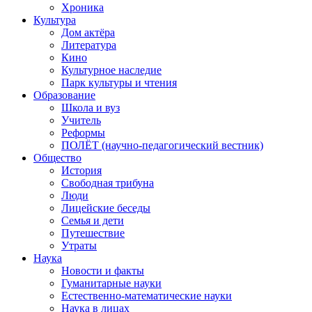
Хроника
Культура
Дом актёра
Литература
Кино
Культурное наследие
Парк культуры и чтения
Образование
Школа и вуз
Учитель
Реформы
ПОЛЁТ (научно-педагогический вестник)
Общество
История
Свободная трибуна
Люди
Лицейские беседы
Семья и дети
Путешествие
Утраты
Наука
Новости и факты
Гуманитарные науки
Естественно-математические науки
Наука в лицах