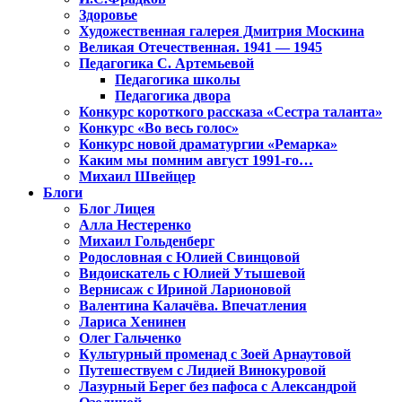
Здоровье
Художественная галерея Дмитрия Москина
Великая Отечественная. 1941 — 1945
Педагогика С. Артемьевой
Педагогика школы
Педагогика двора
Конкурс короткого рассказа «Сестра таланта»
Конкурс «Во весь голос»
Конкурс новой драматургии «Ремарка»
Каким мы помним август 1991-го…
Михаил Швейцер
Блоги
Блог Лицея
Алла Нестеренко
Михаил Гольденберг
Родословная с Юлией Свинцовой
Видоискатель с Юлией Утышевой
Вернисаж с Ириной Ларионовой
Валентина Калачёва. Впечатления
Лариса Хенинен
Олег Гальченко
Культурный променад с Зоей Арнаутовой
Путешествуем с Лидией Винокуровой
Лазурный Берег без пафоса с Александрой