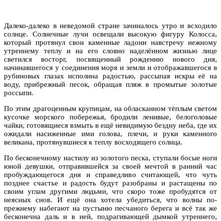
Далеко-далеко в неведомой стране зачиналось утро и всходило
солнце. Солнечные лучи освещали высокую фигуру Колосса,
который протянул свои каменные ладони навстречу нежному
утреннему теплу и на его словно наделённом жизнью лице
светился восторг, посвященный рождению нового дня,
начинавшегося у соединения моря и земли и отображавшегося в
рубиновых глазах исполина радостью, рассыпая искры её на
воду, прибрежный песок, обращая пляж в промытые золотые
россыпи.
По этим драгоценным крупицам, на обласканном тёплым светом
кусочке морского побережья, бродили ленивые, белоголовые
чайки, готовящиеся взмыть в ещё невидимую бездну неба, где их
ожидали насиженные ими голова, плечи, и руки каменного
великана, протянувшиеся к теплу восходящего солнца.
По бесконечному настилу из золотого песка, ступали босые ноги
юной девушки, отправившейся за своей мечтой в ранний час
пробуждающегося дня и справедливо считающей, что чуть
позднее счастье и радость будут разобраны и растащены по
своим углам другими людьми, что скоро тоже пробудятся от
неясных снов. И ещё она хотела убедиться, что волны по-
прежнему набегают на пустыню песчаного берега и всё так же
бесконечна даль и в ней, подрагивающей дымкой утреннего,