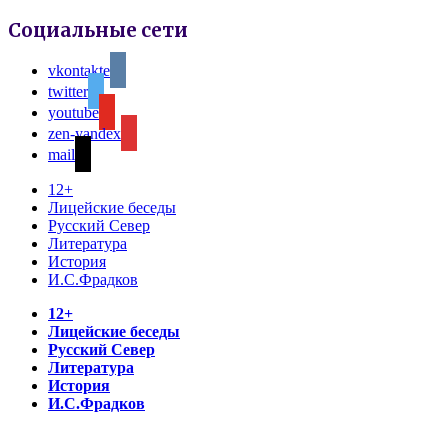
Социальные сети
vkontakte
twitter
youtube
zen-yandex
mail
12+
Лицейские беседы
Русский Север
Литература
История
И.С.Фрадков
12+
Лицейские беседы
Русский Север
Литература
История
И.С.Фрадков