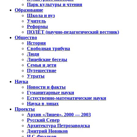
Парк культуры и чтения
Образование
Школа и вуз
Учитель
Реформы
ПОЛЁТ (научно-педагогический вестник)
Общество
История
Свободная трибуна
Люди
Лицейские беседы
Семья и дети
Путешествие
Утраты
Наука
Новости и факты
Гуманитарные науки
Естественно-математические науки
Наука в лицах
Проекты
Архив «Лицея». 2000 — 2003
Русский Север
Архитектура Петрозаводска
Дмитрий Новиков
И.С.Фрадков