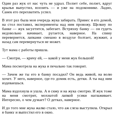
Один раз жук от нас чуть не удрал. Ползет себе, ползет, вдруг
крылья выпустил, вззззить — и уже на подоконнике. Ладно,
Санек его перехватить успел.
В этот раз была моя очередь жука забирать. Принес я его домой,
на стол поставил, эксперименты над ним провожу. Щелкну по
банке — жук засуетится, забегает. Встряхну банку — он гудеть
недовольно начинает, ругается, наверное. На спину
перевернется, лапками смешно в воздухе болтает, жужжит, а
назад сам перевернуться не может.
Тут мама с работы пришла.
— Смотри, — кричу ей, — какой у меня жук большой!
Мама посмотрела на жука и печально так говорит.
— Зачем же ты его в банку посадил? Он ведь живой, на волю
хочет. У него, наверное, где-то домик есть, детки. А ты над ним
издеваешься.
Мама вздохнула и ушла. А я сижу и на жука смотрю. И жук тоже
на меня смотрит, мохнатой лапкой усики наглаживает.
Интересно, о чем думает? О детках, наверное.
И до того мне жука жалко стало, что аж слеза выступила. Открыл
я банку и выпустил его в окно.