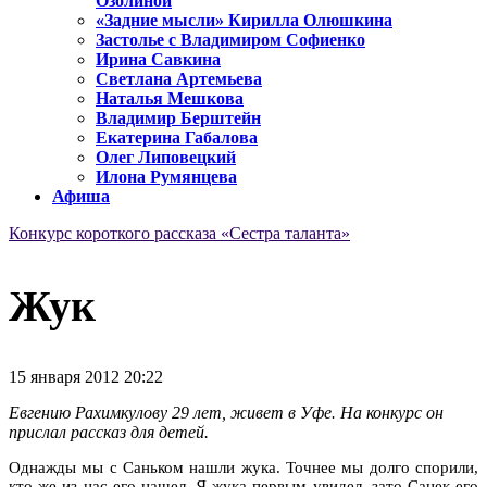
Озолиной
«Задние мысли» Кирилла Олюшкина
Застолье с Владимиром Софиенко
Ирина Савкина
Светлана Артемьева
Наталья Мешкова
Владимир Берштейн
Екатерина Габалова
Олег Липовецкий
Илона Румянцева
Афиша
Конкурс короткого рассказа «Сестра таланта»
Жук
15 января 2012 20:22
Евгению Рахимкулову 29 лет, живет в Уфе
На конкурс он
.
прислал рассказ для детей.
Однажды мы с Саньком нашли жука. То
чнее
мы долго спорили,
кто же из нас его нашел. Я жука первым увидел, зато Санек его