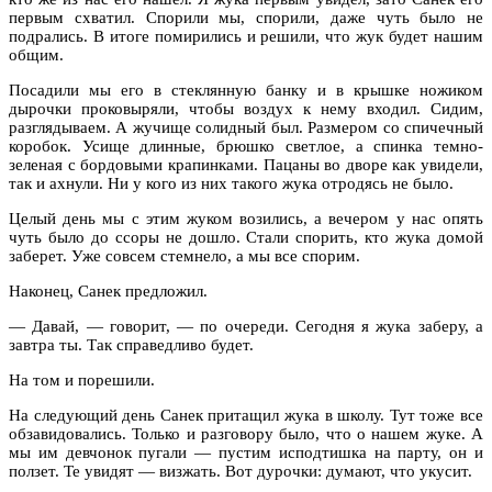
первым схватил. Спорили мы, спорили, даже чуть было не
подрались. В итоге помирились и решили, что жук будет нашим
общим.
Посадили мы его в стеклянную банку и в крышке ножиком
дырочки проковыряли, чтобы воздух к нему
в
ходил. Сидим,
разглядываем. А жучище солидный был. Размером со спичечный
коробок. Усище длинные, брюшко светлое, а спинка темно-
зеленая с б
о
рдовыми крапинками. Пацаны во дворе как увидели,
так и ахнули. Ни у кого из них такого жука отродясь не было.
Целый день мы с этим жуком возились, а вечером у нас опять
чуть было до ссоры не дошло. Стали спорить, кто жука домой
заберет. Уже совсем стемнело, а мы все спорим.
Наконец, Санек предложил.
— Давай, — говорит,
—
по
очереди. Сегодня я жука заберу, а
завтра ты. Так справедливо будет.
На том и порешили.
На следующий день Санек притащил жука в школу. Тут тоже все
обзавидовались. Только и разговору было, что о нашем жуке. А
мы им девчонок пугали — пустим исподтишка на парту, он и
ползет. Те увидят — визжать. Вот дурочки
:
думают, что укусит.