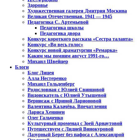
Здоровье
Художественная галерея Дмитрия Москина
Великая Отечественная. 1941 — 1945
Педагогика С. Артемьевой
Педагогика школы
Педагогика двора
Конкурс короткого рассказа «Сестра таланта»
Конкурс «Во весь голос»
Конкурс новой драматургии «Ремарка»
Каким мы помним август 1991-го…
Михаил Швейцер
Блоги
Блог Лицея
Алла Нестеренко
Михаил Гольденберг
Родословная с Юлией Свинцовой
Видоискатель с Юлией Утышевой
Вернисаж с Ириной Ларионовой
Валентина Калачёва. Впечатления
Лариса Хенинен
Олег Гальченко
Культурный променад с Зоей Арнаутовой
Путешествуем с Лидией Винокуровой
Лазурный Берег без пафоса с Александрой