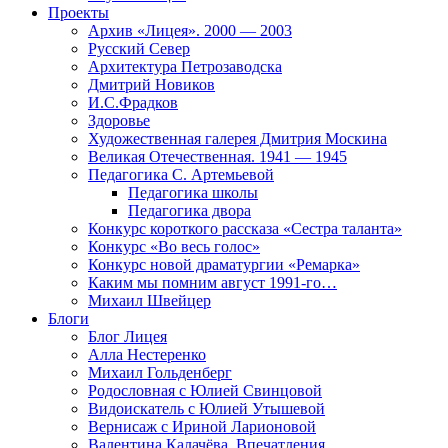
Проекты
Архив «Лицея». 2000 — 2003
Русский Север
Архитектура Петрозаводска
Дмитрий Новиков
И.С.Фрадков
Здоровье
Художественная галерея Дмитрия Москина
Великая Отечественная. 1941 — 1945
Педагогика С. Артемьевой
Педагогика школы
Педагогика двора
Конкурс короткого рассказа «Сестра таланта»
Конкурс «Во весь голос»
Конкурс новой драматургии «Ремарка»
Каким мы помним август 1991-го…
Михаил Швейцер
Блоги
Блог Лицея
Алла Нестеренко
Михаил Гольденберг
Родословная с Юлией Свинцовой
Видоискатель с Юлией Утышевой
Вернисаж с Ириной Ларионовой
Валентина Калачёва. Впечатления