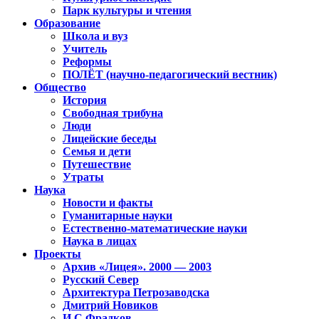
Парк культуры и чтения
Образование
Школа и вуз
Учитель
Реформы
ПОЛЁТ (научно-педагогический вестник)
Общество
История
Свободная трибуна
Люди
Лицейские беседы
Семья и дети
Путешествие
Утраты
Наука
Новости и факты
Гуманитарные науки
Естественно-математические науки
Наука в лицах
Проекты
Архив «Лицея». 2000 — 2003
Русский Север
Архитектура Петрозаводска
Дмитрий Новиков
И.С.Фрадков