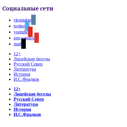
Социальные сети
vkontakte
twitter
youtube
zen-yandex
mail
12+
Лицейские беседы
Русский Север
Литература
История
И.С.Фрадков
12+
Лицейские беседы
Русский Север
Литература
История
И.С.Фрадков