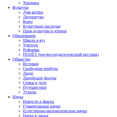
Хроника
Культура
Дом актёра
Литература
Кино
Культурное наследие
Парк культуры и чтения
Образование
Школа и вуз
Учитель
Реформы
ПОЛЁТ (научно-педагогический вестник)
Общество
История
Свободная трибуна
Люди
Лицейские беседы
Семья и дети
Путешествие
Утраты
Наука
Новости и факты
Гуманитарные науки
Естественно-математические науки
Наука в лицах