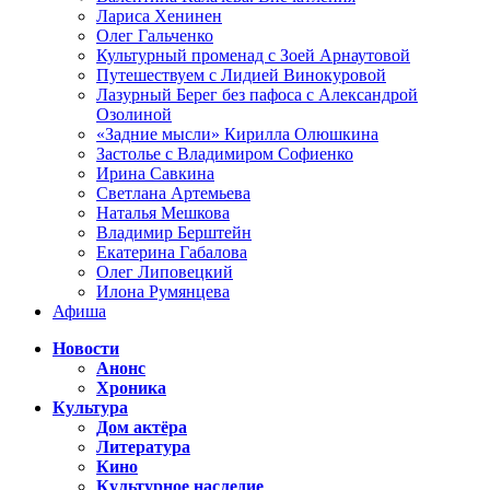
Лариса Хенинен
Олег Гальченко
Культурный променад с Зоей Арнаутовой
Путешествуем с Лидией Винокуровой
Лазурный Берег без пафоса с Александрой
Озолиной
«Задние мысли» Кирилла Олюшкина
Застолье с Владимиром Софиенко
Ирина Савкина
Светлана Артемьева
Наталья Мешкова
Владимир Берштейн
Екатерина Габалова
Олег Липовецкий
Илона Румянцева
Афиша
Новости
Анонс
Хроника
Культура
Дом актёра
Литература
Кино
Культурное наследие