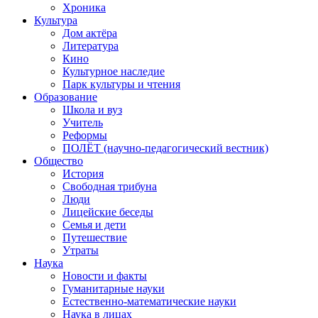
Хроника
Культура
Дом актёра
Литература
Кино
Культурное наследие
Парк культуры и чтения
Образование
Школа и вуз
Учитель
Реформы
ПОЛЁТ (научно-педагогический вестник)
Общество
История
Свободная трибуна
Люди
Лицейские беседы
Семья и дети
Путешествие
Утраты
Наука
Новости и факты
Гуманитарные науки
Естественно-математические науки
Наука в лицах