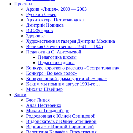
Проекты
Архив «Лицея». 2000 — 2003
Русский Север
Архитектура Петрозаводска
Дмитрий Новиков
И.С.Фрадков
Здоровье
Художественная галерея Дмитрия Москина
Великая Отечественная. 1941 — 1945
Педагогика С. Артемьевой
Педагогика школы
Педагогика двора
Конкурс короткого рассказа «Сестра таланта»
Конкурс «Во весь голос»
Конкурс новой драматургии «Ремарка»
Каким мы помним август 1991-го…
Михаил Швейцер
Блоги
Блог Лицея
Алла Нестеренко
Михаил Гольденберг
Родословная с Юлией Свинцовой
Видоискатель с Юлией Утышевой
Вернисаж с Ириной Ларионовой
Валентина Калачёва. Впечатления