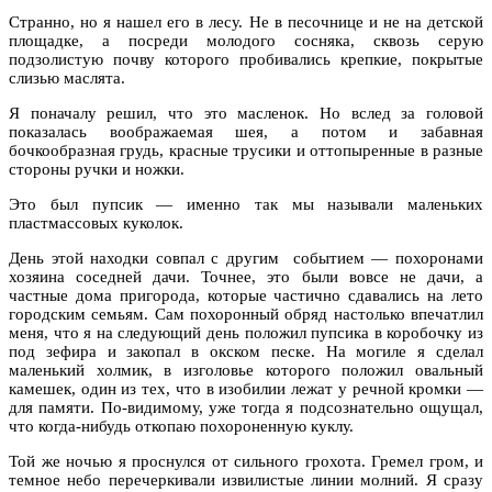
Странно, но я нашел его в лесу. Не в песочнице и не на детской
площадке, а посреди молодого сосняка, сквозь серую
подзолистую почву которого пробивались крепкие, покрытые
слизью маслята.
Я поначалу решил, что это масленок. Но вслед за головой
показалась воображаемая шея, а потом и забавная
бочкообразная грудь, красные трусики и оттопыренные в разные
стороны ручки и ножки.
Это был пупсик — именно так мы называли маленьких
пластмассовых куколок.
День этой находки совпал с другим
событием — похоронами
хозяина соседней дачи. Точнее, это были вовсе не дачи, а
частные дома пригорода, которые частично сдавались на лето
городским семьям. Сам похоронный обряд настолько впечатлил
меня, что я на следующий день положил пупсика в коробочку из
под зефира и закопал в окском песке. На могиле я сделал
маленький холмик, в изголовье которого положил овальный
камешек, один из тех, что в изобилии лежат у речной кромки —
для памяти. По-видимому, уже тогда я подсознательно ощущал,
что когда-нибудь откопаю похороненную куклу.
Той же ночью я проснулся от сильного грохота. Гремел гром, и
темное небо перечеркивали извилистые линии молний. Я сразу