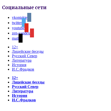
Социальные сети
vkontakte
twitter
youtube
zen-yandex
mail
12+
Лицейские беседы
Русский Север
Литература
История
И.С.Фрадков
12+
Лицейские беседы
Русский Север
Литература
История
И.С.Фрадков