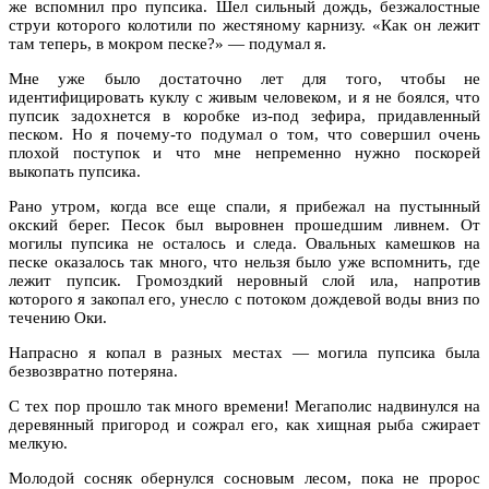
же вспомнил про пупсика. Шел сильный дождь, безжалостные
струи которого колотили по жестяному карнизу. «Как он лежит
там теперь, в мокром песке?» — подумал я.
Мне уже было достаточно лет для того, чтобы не
идентифицировать куклу с живым человеком, и я не боялся, что
пупсик задохнется в коробке из-под зефира, придавленный
песком. Но я почему-то подумал о том, что совершил очень
плохой поступок и что мне непременно нужно поскорей
выкопать пупсика.
Рано утром, когда все еще спали, я прибежал на пустынный
окский берег. Песок был выровнен прошедшим ливнем. От
могилы пупсика не осталось и следа. Овальных камешков на
песке оказалось так много, что нельзя было уже вспомнить, где
лежит пупсик. Громоздкий неровный слой ила, напротив
которого я закопал его, унесло с потоком дождевой воды вниз по
течению Оки.
Напрасно я копал в разных местах — могила пупсика была
безвозвратно потеряна.
С тех пор прошло так много времени! Мегаполис надвинулся на
деревянный пригород и сожрал его, как хищная рыба сжирает
мелкую.
Молодой сосняк обернулся сосновым лесом, пока не пророс