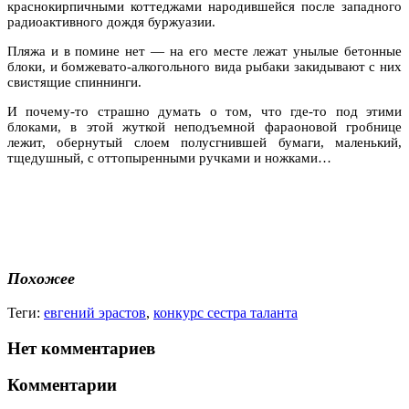
краснокирпичными коттеджами народившейся после западного
радиоактивного дождя буржуазии.
Пляжа и в помине нет — на его месте лежат унылые бетонные
блоки, и бомжевато-алкогольного вида рыбаки закидывают с них
свистящие спиннинги.
И почему-то страшно думать о том, что где-то под этими
блоками, в этой жуткой неподъемной фараоновой гробнице
лежит, обернутый слоем полусгнившей бумаги, маленький,
тщедушный, с оттопыренными ручками и ножками…
Похожее
Теги:
евгений эрастов
,
конкурс сестра таланта
Нет комментариев
Комментарии