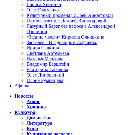
Лариса Хенинен
Олег Гальченко
Культурный променад с Зоей Арнаутовой
Путешествуем с Лидией Винокуровой
Лазурный Берег без пафоса с Александрой
Озолиной
«Задние мысли» Кирилла Олюшкина
Застолье с Владимиром Софиенко
Ирина Савкина
Светлана Артемьева
Наталья Мешкова
Владимир Берштейн
Екатерина Габалова
Олег Липовецкий
Илона Румянцева
Афиша
Новости
Анонс
Хроника
Культура
Дом актёра
Литература
Кино
Культурное наследие