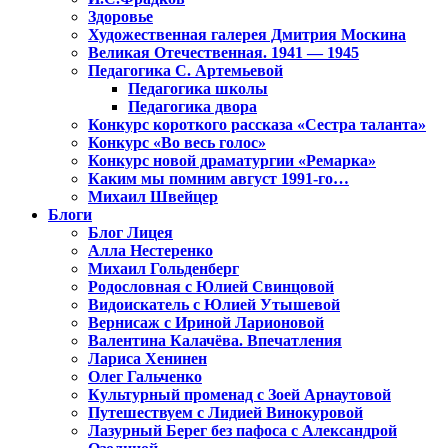
Здоровье
Художественная галерея Дмитрия Москина
Великая Отечественная. 1941 — 1945
Педагогика С. Артемьевой
Педагогика школы
Педагогика двора
Конкурс короткого рассказа «Сестра таланта»
Конкурс «Во весь голос»
Конкурс новой драматургии «Ремарка»
Каким мы помним август 1991-го…
Михаил Швейцер
Блоги
Блог Лицея
Алла Нестеренко
Михаил Гольденберг
Родословная с Юлией Свинцовой
Видоискатель с Юлией Утышевой
Вернисаж с Ириной Ларионовой
Валентина Калачёва. Впечатления
Лариса Хенинен
Олег Гальченко
Культурный променад с Зоей Арнаутовой
Путешествуем с Лидией Винокуровой
Лазурный Берег без пафоса с Александрой