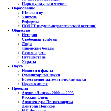
Парк культуры и чтения
Образование
Школа и вуз
Учитель
Реформы
ПОЛЁТ (научно-педагогический вестник)
Общество
История
Свободная трибуна
Люди
Лицейские беседы
Семья и дети
Путешествие
Утраты
Наука
Новости и факты
Гуманитарные науки
Естественно-математические науки
Наука в лицах
Проекты
Архив «Лицея». 2000 — 2003
Русский Север
Архитектура Петрозаводска
Дмитрий Новиков
И.С.Фрадков